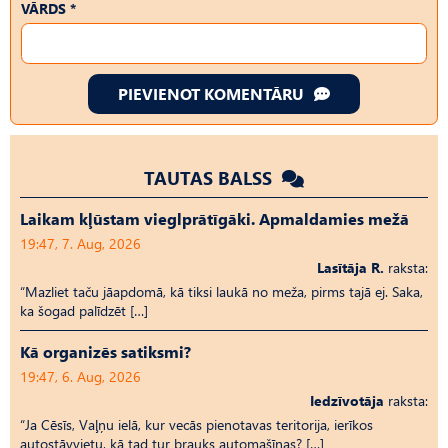
VĀRDS *
PIEVIENOT KOMENTĀRU
TAUTAS BALSS
Laikam kļūstam vieglprātīgāki. Apmaldamies mežā
19:47, 7. Aug, 2026
Lasītāja R.
raksta:
“Mazliet taču jāapdomā, kā tiksi laukā no meža, pirms tajā ej. Saka,
ka šogad palīdzēt […]
Kā organizēs satiksmi?
19:47, 6. Aug, 2026
Iedzīvotāja
raksta:
“Ja Cēsīs, Vaļņu ielā, kur vecās pienotavas teritorija, ierīkos
autostāvvietu, kā tad tur brauks automašīnas? […]