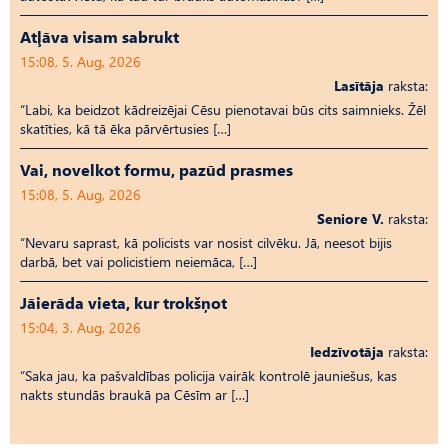
Atļāva visam sabrukt
15:08, 5. Aug, 2026
Lasītāja
raksta:
“Labi, ka beidzot kādreizējai Cēsu pienotavai būs cits saimnieks. Žēl
skatīties, kā tā ēka pārvērtusies […]
Vai, novelkot formu, pazūd prasmes
15:08, 5. Aug, 2026
Seniore V.
raksta:
“Nevaru saprast, kā policists var nosist cilvēku. Jā, neesot bijis
darbā, bet vai policistiem neiemāca, […]
Jāierāda vieta, kur trokšņot
15:04, 3. Aug, 2026
Iedzīvotāja
raksta:
“Saka jau, ka pašvaldības policija vairāk kontrolē jauniešus, kas
nakts stundās braukā pa Cēsīm ar […]