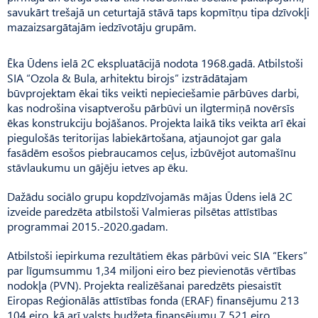
savukārt trešajā un ceturtajā stāvā taps kopmītņu tipa dzīvokļi
mazaizsargātajām iedzīvotāju grupām.
Ēka Ūdens ielā 2C ekspluatācijā nodota 1968.gadā. Atbilstoši
SIA “Ozola & Bula, arhitektu birojs” izstrādātajam
būvprojektam ēkai tiks veikti nepieciešamie pārbūves darbi,
kas nodrošina visaptverošu pārbūvi un ilgtermiņā novērsīs
ēkas konstrukciju bojāšanos. Projekta laikā tiks veikta arī ēkai
piegulošās teritorijas labiekārtošana, atjaunojot gar gala
fasādēm esošos piebraucamos ceļus, izbūvējot automašīnu
stāvlaukumu un gājēju ietves ap ēku.
Dažādu sociālo grupu kopdzīvojamās mājas Ūdens ielā 2C
izveide paredzēta atbilstoši Valmieras pilsētas attīstības
programmai 2015.-2020.gadam.
Atbilstoši iepirkuma rezultātiem ēkas pārbūvi veic SIA “Ekers”
par līgumsummu 1,34 miljoni eiro bez pievienotās vērtības
nodokļa (PVN). Projekta realizēšanai paredzēts piesaistīt
Eiropas Reģionālās attīstības fonda (ERAF) finansējumu 213
104 eiro, kā arī valsts budžeta finansējumu 7 521 eiro