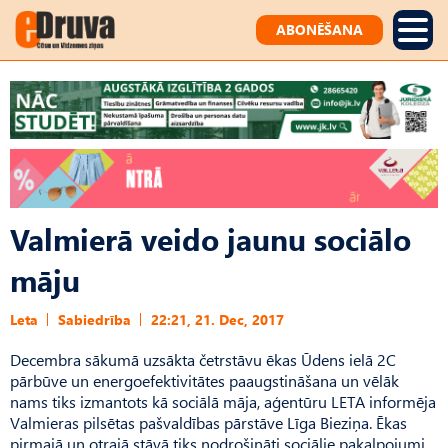
ABONĒŠANA
Valmierā veido jaunu sociālo
māju
Leta
Sabiedrība
22:21, 21. Dec, 2017
Decembra sākumā uzsākta četrstāvu ēkas Ūdens ielā 2C
pārbūve un energoefektivitātes paaugstināšana un vēlāk
nams tiks izmantots kā sociālā māja, aģentūru LETA informēja
Valmieras pilsētas pašvaldības pārstāve Līga Bieziņa. Ēkas
pirmajā un otrajā stāvā tiks nodrošināti sociālie pakalpojumi,