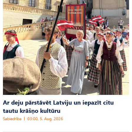
Ar deju pārstāvēt Latviju un iepazīt citu
tautu krāšņo kultūru
Sabiedrība
03:00, 5. Aug, 2026