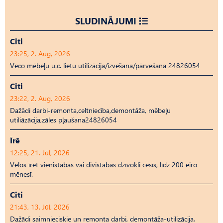
SLUDINĀJUMI
Citi
23:25, 2. Aug, 2026
Veco mēbeļu u.c. lietu utilizācija/izvešana/pārvešana 24826054
Citi
23:22, 2. Aug, 2026
Dažādi darbi-remonta,celtniecība,demontāža, mēbeļu
utiliāzācija,zāles pļaušana24826054
Īrē
12:25, 21. Jūl, 2026
Vēlos īrēt vienistabas vai divistabas dzīvokli cēsīs, līdz 200 eiro
mēnesī.
Citi
21:43, 13. Jūl, 2026
Dažādi saimnieciskie un remonta darbi, demontāža-utilizācija,