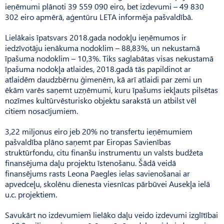
ieņēmumi plānoti 39 559 090 eiro, bet izdevumi – 49 830
302 eiro apmērā, aģentūru LETA informēja pašvaldībā.
Lielākais īpatsvars 2018.gada nodokļu ieņēmumos ir
iedzīvotāju ienākuma nodoklim – 88,83%, un nekustamā
īpašuma nodoklim – 10,3%. Tiks saglabātas visas nekustamā
īpašuma nodokļa atlaides, 2018.gadā tās papildinot ar
atlaidēm daudzbērnu ģimenēm, kā arī atlaidi par zemi un
ēkām varēs saņemt uzņēmumi, kuru īpašums iekļauts pilsētas
nozīmes kultūrvēsturisko objektu sarakstā un atbilst vēl
citiem nosacījumiem.
3,22 miljonus eiro jeb 20% no transfertu ieņēmumiem
pašvaldība plāno saņemt par Eiropas Savienības
struktūrfondu, citu finanšu instrumentu un valsts budžeta
finansējuma daļu projektu īstenošanu. Šādā veidā
finansējums rasts Leona Paegles ielas savienošanai ar
apvedceļu, skolēnu dienesta viesnīcas pārbūvei Ausekļa ielā
u.c. projektiem.
Savukārt no izdevumiem lielāko daļu veido izdevumi izglītībai