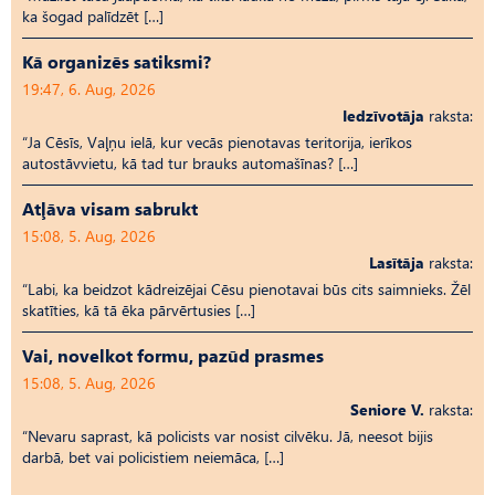
ka šogad palīdzēt […]
Kā organizēs satiksmi?
19:47, 6. Aug, 2026
Iedzīvotāja
raksta:
“Ja Cēsīs, Vaļņu ielā, kur vecās pienotavas teritorija, ierīkos
autostāvvietu, kā tad tur brauks automašīnas? […]
Atļāva visam sabrukt
15:08, 5. Aug, 2026
Lasītāja
raksta:
“Labi, ka beidzot kādreizējai Cēsu pienotavai būs cits saimnieks. Žēl
skatīties, kā tā ēka pārvērtusies […]
Vai, novelkot formu, pazūd prasmes
15:08, 5. Aug, 2026
Seniore V.
raksta:
“Nevaru saprast, kā policists var nosist cilvēku. Jā, neesot bijis
darbā, bet vai policistiem neiemāca, […]