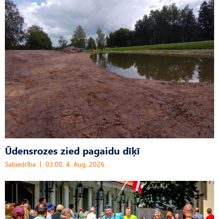
Ūdensrozes zied pagaidu dīķī
Sabiedrība
03:00, 4. Aug, 2026