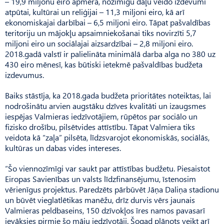
– 19,9 miljonu eiro apmērā, nozīmīgu daļu veido izdevumi
atpūtai, kultūrai un reliģijai – 11,3 miljoni eiro, kā arī
ekonomiskajai darbībai – 6,5 miljoni eiro. Tāpat pašvaldības
teritoriju un mājokļu apsaimniekošanai tiks novirzīti 5,7
miljoni eiro un sociālajai aizsardzībai – 2,8 miljoni eiro.
2018.gadā valstī ir palielināta minimālā darba alga no 380 uz
430 eiro mēnesī, kas būtiski ietekmē pašvaldības budžeta
izdevumus.
Baiks stāstīja, ka 2018.gada budžeta prioritātes noteiktas, lai
nodrošinātu arvien augstāku dzīves kvalitāti un izaugsmes
iespējas Valmieras iedzīvotājiem, rūpētos par sociālo un
fizisko drošību, pilsētvides attīstību. Tāpat Valmiera tiks
veidota kā “zaļa” pilsēta, līdzsvarojot ekonomiskās, sociālās,
kultūras un dabas vides intereses.
“Šo viennozīmīgi var saukt par attīstības budžetu. Piesaistot
Eiropas Savienības un valsts līdzfinansējumu, īstenosim
vērienīgus projektus. Paredzēts pārbūvēt Jāņa Daliņa stadionu
un būvēt vieglatlētikas manēžu, drīz durvis vērs jaunais
Valmieras peldbaseins, 150 dzīvokļos īres namos pavasarī
ievāksies pirmie šo māju iedzīvotāji. Šogad plānots veikt arī