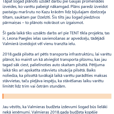
Tāpat šogad plānots uzsākt darbu pie Gaujas promenādes
izveides, ko varētu pabeigt nākamgad. Plāns paredz izveidot
pastaigu maršrutu no Kazu krācēm līdz bijušajam dzelzceļa
tiltam, sauktam par Dzelzīti. Šis tilts jau šogad piedzīvos
pārmaiņas – to plānots nokrāsot un izgaismot.
Šī gada laikā tiks uzsākts darbs arī pie TENT tīkla projekta, tas
ir, Leona Paegles ielas savienošanas ar apvedceļu, tādējādi
Valmierā izveidojot vēl vienu tranzīta ielu.
2018.gadā pilsēta arī pētīs transporta infrastruktūru, lai varētu
plānot, ko mainīt un kā atvieglot transporta plūsmu, kas jau
tagad sāk ciest, palielinoties auto skaitam pilsētā. Pētījuma
laikā tiks arī apskatīta stāvvietu situācija pilsētā. Baiks
noliedza, ka pilssētā tuvākajā laikā varētu parādīties maksas
stāvvietas, taču pieļāva iespēju, ka stāvēšanas laiku varētu
limitēt līdz trim vai četrām stundām.
Jau vēstīts, ka Valmieras budžeta izdevumi šogad būs lielāki
nekā ieņēmumi. Valmieras 2018.gada budžeta kopējie