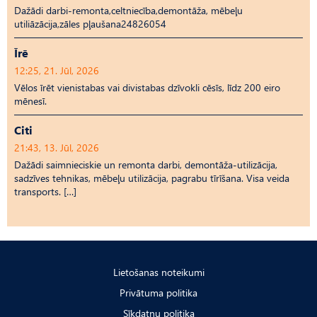
Dažādi darbi-remonta,celtniecība,demontāža, mēbeļu
utiliāzācija,zāles pļaušana24826054
Īrē
12:25, 21. Jūl, 2026
Vēlos īrēt vienistabas vai divistabas dzīvokli cēsīs, līdz 200 eiro
mēnesī.
Citi
21:43, 13. Jūl, 2026
Dažādi saimnieciskie un remonta darbi, demontāža-utilizācija,
sadzīves tehnikas, mēbeļu utilizācija, pagrabu tīrīšana. Visa veida
transports. […]
Lietošanas noteikumi
Privātuma politika
Sīkdatņu politika