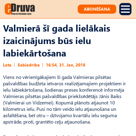
ABONĒŠANA
Valmierā šī gada lielākais
izaicinājums būs ielu
labiekārtošana
Leta
Sabiedrība
16:54, 31. Jan, 2018
Viens no vērienīgākajiem šī gada Valmieras pilsētas
pašvaldības budžeta ietvaros realizējamajiem projektiem ir
ielu labiekārtošana, šodienas preses konferencē informēja
Valmieras pilsētas pašvaldības priekšsēdētājs Jānis Baiks
(Valmierai un Vidzemei). Kopumā plānots atjaunot 10
kilometrus ielu. Pusi no tām veido ielu atjaunošana un
asfaltēšana, bet otru – dzīvojamo kvartālu ielu seguma
apstrāde, proti, grantēto ceļu atjaunošana.