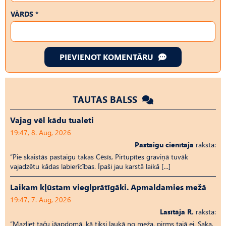
VĀRDS *
PIEVIENOT KOMENTĀRU
TAUTAS BALSS
Vajag vēl kādu tualeti
19:47, 8. Aug, 2026
Pastaigu cienītāja
raksta:
“Pie skaistās pastaigu takas Cēsīs, Pirtupītes graviņā tuvāk
vajadzētu kādas labierīcības. Īpaši jau karstā laikā […]
Laikam kļūstam vieglprātīgāki. Apmaldamies mežā
19:47, 7. Aug, 2026
Lasītāja R.
raksta:
“Mazliet taču jāapdomā, kā tiksi laukā no meža, pirms tajā ej. Saka,