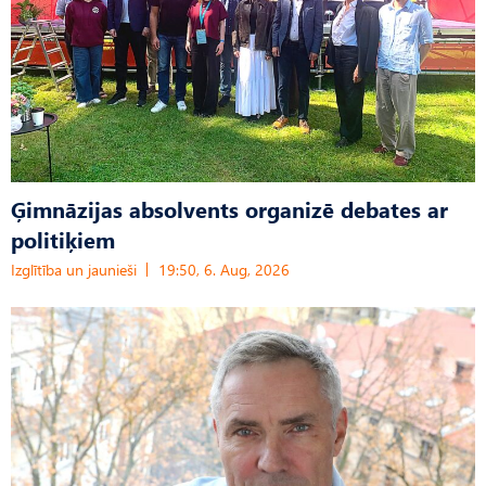
Ģimnāzijas absolvents organizē debates ar
politiķiem
Izglītība un jaunieši
19:50, 6. Aug, 2026