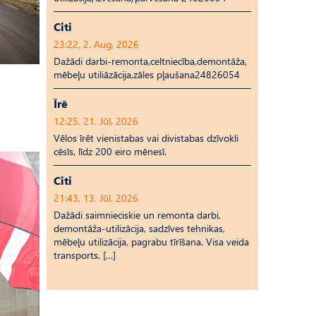
Citi
23:22, 2. Aug, 2026
Dažādi darbi-remonta,celtniecība,demontāža,
mēbeļu utiliāzācija,zāles pļaušana24826054
Īrē
12:25, 21. Jūl, 2026
Vēlos īrēt vienistabas vai divistabas dzīvokli
cēsīs, līdz 200 eiro mēnesī.
Citi
21:43, 13. Jūl, 2026
Dažādi saimnieciskie un remonta darbi,
demontāža-utilizācija, sadzīves tehnikas,
mēbeļu utilizācija, pagrabu tīrīšana. Visa veida
transports. […]