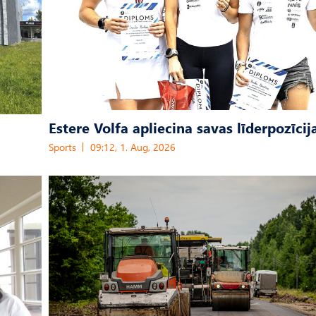
Estere Volfa apliecina savas līderpozīcij
Sports
09:12, 1. Aug, 2026