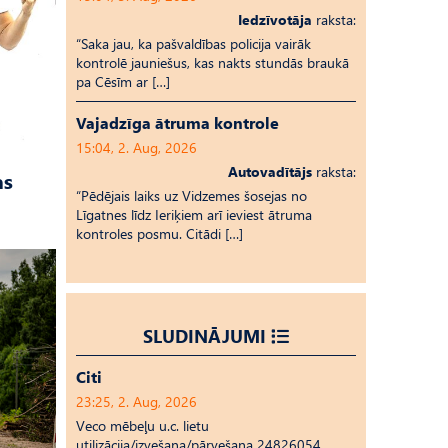
Iedzīvotāja
raksta:
“Saka jau, ka pašvaldības policija vairāk
kontrolē jauniešus, kas nakts stundās braukā
pa Cēsīm ar […]
Vajadzīga ātruma kontrole
15:04, 2. Aug, 2026
Autovadītājs
raksta:
as
“Pēdējais laiks uz Vid­ze­mes šosejas no
Līgatnes līdz Ieriķiem arī ieviest ātruma
kontroles posmu. Citādi […]
SLUDINĀJUMI
Citi
23:25, 2. Aug, 2026
Veco mēbeļu u.c. lietu
utilizācija/izvešana/pārvešana 24826054