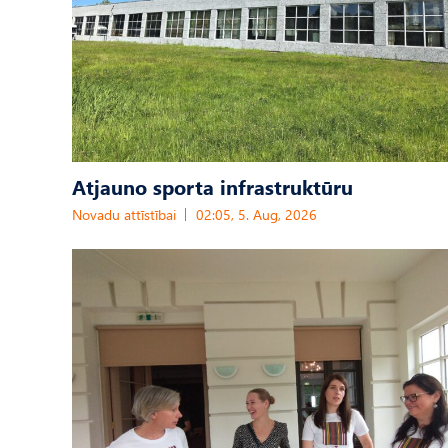
Atjauno sporta infrastruktūru
Novadu attīstībai
02:05, 5. Aug, 2026