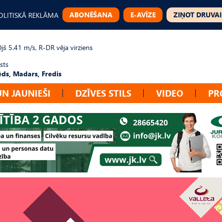
ABONĒŠANA
E-AVĪZE
ZIŅOT DRUVAI
OLITISKĀ REKLĀMA
jš 5.41 m/s, R-DR vēja virziens
sts
ēds, Madars, Fredis
UN JAUNIEŠI
DZĪVES STILS
VIDEO
PR