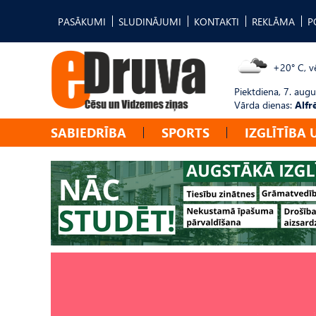
PASĀKUMI
SLUDINĀJUMI
KONTAKTI
REKLĀMA
P
+20° C, vē
Piektdiena, 7. augu
Vārda dienas:
Alfr
SABIEDRĪBA
SPORTS
IZGLĪTĪBA 