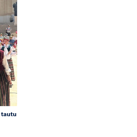
 tautu