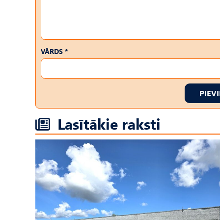
VĀRDS *
PIEV
Lasītākie raksti