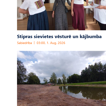
Stipras sievietes vēsturē un kājbumba
Sabiedrība
03:00, 1. Aug, 2026