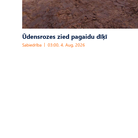
Ūdensrozes zied pagaidu dīķī
Sabiedrība
03:00, 4. Aug, 2026