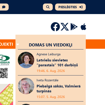
PIESLĒGTIES
OJEKTI
DOMAS UN VIEDOKĻI
Agnese Leiburga
Latviešu sievietes
“parastais” 101 darbiņš
19:46, 6. Aug, 2026
Iveta Rozentāle
Piebalgā sākās, Valmierā
turpinās
15:07, 5. Aug, 2026