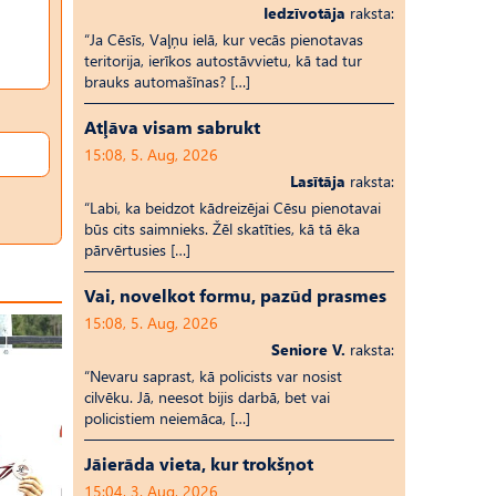
Iedzīvotāja
raksta:
“Ja Cēsīs, Vaļņu ielā, kur vecās pienotavas
teritorija, ierīkos autostāvvietu, kā tad tur
brauks automašīnas? […]
Atļāva visam sabrukt
15:08, 5. Aug, 2026
Lasītāja
raksta:
“Labi, ka beidzot kādreizējai Cēsu pienotavai
būs cits saimnieks. Žēl skatīties, kā tā ēka
pārvērtusies […]
Vai, novelkot formu, pazūd prasmes
15:08, 5. Aug, 2026
Seniore V.
raksta:
“Nevaru saprast, kā policists var nosist
cilvēku. Jā, neesot bijis darbā, bet vai
policistiem neiemāca, […]
Jāierāda vieta, kur trokšņot
15:04, 3. Aug, 2026