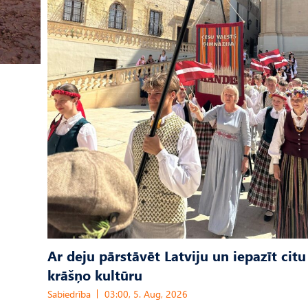
Ar deju pārstāvēt Latviju un iepazīt citu
krāšņo kultūru
Sabiedrība
03:00, 5. Aug, 2026