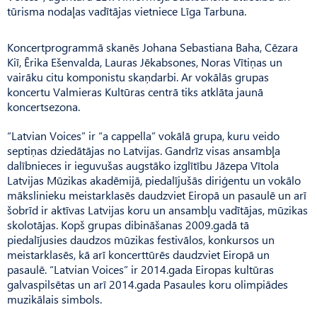
tūrisma nodaļas vadītājas vietniece Līga Tarbuna.
Koncertprogrammā skanēs Johana Sebastiana Baha, Cēzara
Kiī, Ērika Ešenvalda, Lauras Jēkabsones, Noras Vītiņas un
vairāku citu komponistu skaņdarbi. Ar vokālās grupas
koncertu Valmieras Kultūras centrā tiks atklāta jaunā
koncertsezona.
“Latvian Voices” ir “a cappella” vokālā grupa, kuru veido
septiņas dziedātājas no Latvijas. Gandrīz visas ansambļa
dalībnieces ir ieguvušas augstāko izglītību Jāzepa Vītola
Latvijas Mūzikas akadēmijā, piedalījušās diriģentu un vokālo
mākslinieku meistarklasēs daudzviet Eiropā un pasaulē un arī
šobrīd ir aktīvas Latvijas koru un ansambļu vadītājas, mūzikas
skolotājas. Kopš grupas dibināšanas 2009.gadā tā
piedalījusies daudzos mūzikas festivālos, konkursos un
meistarklasēs, kā arī koncerttūrēs daudzviet Eiropā un
pasaulē. “Latvian Voices” ir 2014.gada Eiropas kultūras
galvaspilsētas un arī 2014.gada Pasaules koru olimpiādes
muzikālais simbols.