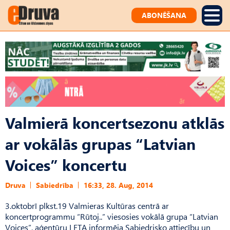
ABONĒŠANA
Valmierā koncertsezonu atklās
ar vokālās grupas “Latvian
Voices” koncertu
Druva
Sabiedrība
16:33, 28. Aug, 2014
3.oktobrī plkst.19 Valmieras Kultūras centrā ar
koncertprogrammu “Rūtoj..” viesosies vokālā grupa “Latvian
Voices”, aģentūru LETA informēja Sabiedrisko attiecību un