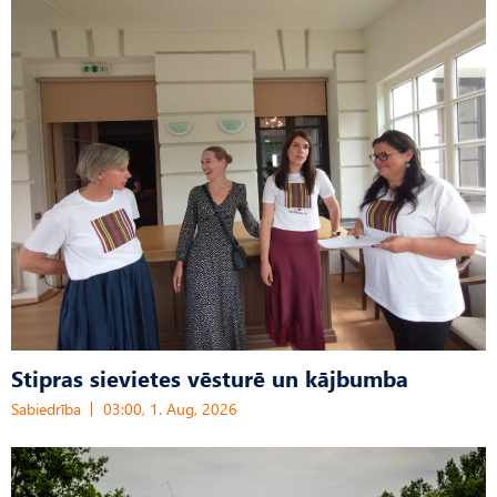
Stipras sievietes vēsturē un kājbumba
Sabiedrība
03:00, 1. Aug, 2026