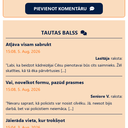
PIEVIENOT KOMENTĀRU
TAUTAS BALSS
Atļāva visam sabrukt
15:08, 5. Aug, 2026
Lasītāja
raksta:
“Labi, ka beidzot kādreizējai Cēsu pienotavai būs cits saimnieks. Žēl
skatīties, kā tā ēka pārvērtusies […]
Vai, novelkot formu, pazūd prasmes
15:08, 5. Aug, 2026
Seniore V.
raksta:
“Nevaru saprast, kā policists var nosist cilvēku. Jā, neesot bijis
darbā, bet vai policistiem neiemāca, […]
Jāierāda vieta, kur trokšņot
15:04, 3. Aug, 2026