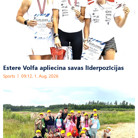
Estere Volfa apliecina savas līderpozīcijas
Sports
09:12, 1. Aug, 2026