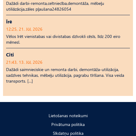
Dažādi darbi-remonta,celtniecība,demontāža, mēbeļu
utiliāzācija,zāles pļaušana24826054
Īrē
12:25, 21. Jūl, 2026
Vēlos īrēt vienistabas vai divistabas dzīvokli cēsīs, līdz 200 eiro
mēnesī.
Citi
21:43, 13. Jūl, 2026
Dažādi saimnieciskie un remonta darbi, demontāža-utilizācija,
sadzīves tehnikas, mēbeļu utilizācija, pagrabu tīrīšana. Visa veida
transports. […]
Lietošanas noteikumi
Privātuma politika
Sīkdatņu politika