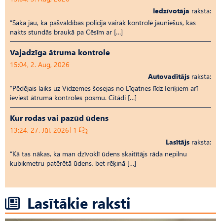
Iedzīvotāja
raksta:
“Saka jau, ka pašvaldības policija vairāk kontrolē jauniešus, kas
nakts stundās braukā pa Cēsīm ar […]
Vajadzīga ātruma kontrole
15:04, 2. Aug, 2026
Autovadītājs
raksta:
“Pēdējais laiks uz Vid­ze­mes šosejas no Līgatnes līdz Ieriķiem arī
ieviest ātruma kontroles posmu. Citādi […]
Kur rodas vai pazūd ūdens
13:24, 27. Jūl, 2026
1
Lasītājs
raksta:
“Kā tas nākas, ka man dzīvoklī ūdens skaitītājs rāda nepilnu
kubikmetru patērētā ūdens, bet rēķinā […]
Lasītākie raksti