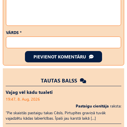
VĀRDS *
PIEVIENOT KOMENTĀRU
TAUTAS BALSS
Vajag vēl kādu tualeti
19:47, 8. Aug, 2026
Pastaigu cienītāja
raksta:
“Pie skaistās pastaigu takas Cēsīs, Pirtupītes graviņā tuvāk
vajadzētu kādas labierīcības. Īpaši jau karstā laikā […]