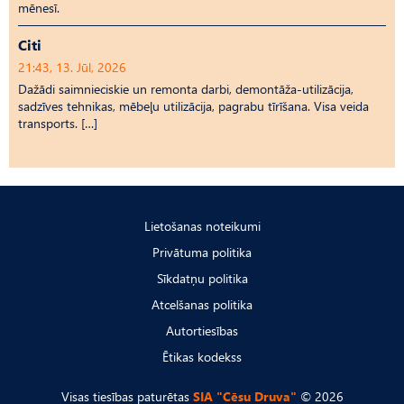
mēnesī.
Citi
21:43, 13. Jūl, 2026
Dažādi saimnieciskie un remonta darbi, demontāža-utilizācija,
sadzīves tehnikas, mēbeļu utilizācija, pagrabu tīrīšana. Visa veida
transports. […]
Lietošanas noteikumi
Privātuma politika
Sīkdatņu politika
Atcelšanas politika
Autortiesības
Ētikas kodekss
Visas tiesības paturētas
SIA "Cēsu Druva"
© 2026