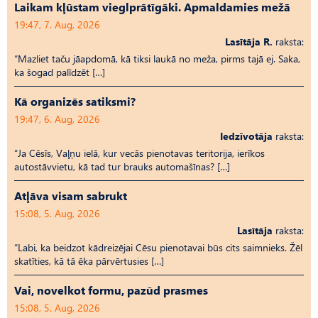
Laikam kļūstam vieglprātīgāki. Apmaldamies mežā
19:47, 7. Aug, 2026
Lasītāja R.
raksta:
“Mazliet taču jāapdomā, kā tiksi laukā no meža, pirms tajā ej. Saka,
ka šogad palīdzēt […]
Kā organizēs satiksmi?
19:47, 6. Aug, 2026
Iedzīvotāja
raksta:
“Ja Cēsīs, Vaļņu ielā, kur vecās pienotavas teritorija, ierīkos
autostāvvietu, kā tad tur brauks automašīnas? […]
Atļāva visam sabrukt
15:08, 5. Aug, 2026
Lasītāja
raksta:
“Labi, ka beidzot kādreizējai Cēsu pienotavai būs cits saimnieks. Žēl
skatīties, kā tā ēka pārvērtusies […]
Vai, novelkot formu, pazūd prasmes
15:08, 5. Aug, 2026