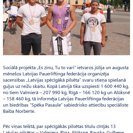
Sociālā projekta „Es zinu, Tu to vari” ietvaros jūlija un augusta
mēnešos Latvijas Pauerliftinga federācija organizēja
sacensības „Latvijas spēcīgākā pilsēta” svaru stieņa spiešanā
guļus uz reižu skaitu. Kopā Latvijā tika uzspiesti 1 600 440 kg,
no tiem Valmierā – 207 990 kg, Rīgā – 166 120 kg un Alūksnē
– 158 460 kg, tā informēja Latvijas Pauerliftinga federācijas
un biedrības “Spēka Pasaule” sabiedrisko attiecību speciāliste
Baiba Norberte.
Pēc viņas teiktā, par spēcīgākās pilsētas titulu cīnījās 13
Latvijas pilsētas – Valmiera, Rīga, Alūksne, Bauska, Gulbene,