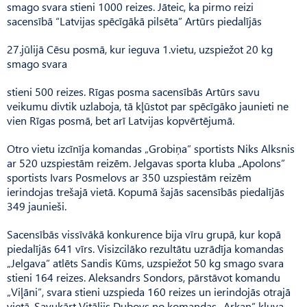
smago svara stieni 1000 reizes. Jāteic, ka pirmo reizi
sacensībā “Latvijas spēcīgākā pilsēta” Artūrs piedalījās
27.jūlijā Cēsu posmā, kur ieguva 1.vietu, uzspiežot 20 kg
smago svara
stieni 500 reizes. Rīgas posma sacensībās Artūrs savu
veikumu divtik uzlaboja, tā kļūstot par spēcīgāko jaunieti ne
vien Rīgas posmā, bet arī Latvijas kopvērtējumā.
Otro vietu izcīnīja komandas „Grobiņa” sportists Niks Alksnis
ar 520 uzspiestām reizēm. Jelgavas sporta kluba „Apolons”
sportists Ivars Posmelovs ar 350 uzspiestām reizēm
ierindojas trešajā vietā. Kopumā šajās sacensībās piedalījās
349 jaunieši.
Sacensībās vissīvākā konkurence bija vīru grupā, kur kopā
piedalījās 641 vīrs. Visizcilāko rezultātu uzrādīja komandas
„Jelgava” atlēts Sandis Kūms, uzspiežot 50 kg smago svara
stieni 164 reizes. Aleksandrs Sondors, pārstāvot komandu
„Viļāni”, svara stieni uzspieda 160 reizes un ierindojās otrajā
vietā. Savukārt Vitālijs Dubovs no komandas „Arkan” kļuva