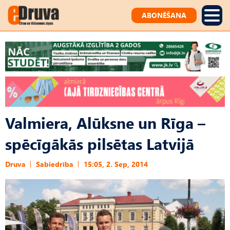
ABONĒŠANA
Valmiera, Alūksne un Rīga –
spēcīgākās pilsētas Latvijā
Druva
Sabiedrība
15:05, 2. Sep, 2014