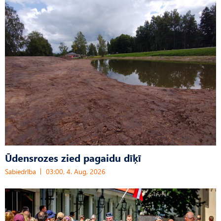
Ūdensrozes zied pagaidu dīķī
Sabiedrība
03:00, 4. Aug, 2026