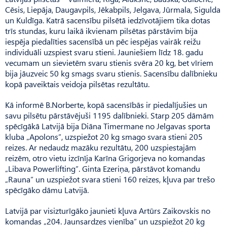
Cēsis, Liepāja, Daugavpils, Jēkabpils, Jelgava, Jūrmala, Sigulda
un Kuldīga. Katrā sacensību pilsētā iedzīvotājiem tika dotas
trīs stundas, kuru laikā ikvienam pilsētas pārstāvim bija
iespēja piedalīties sacensībā un pēc iespējas vairāk reižu
individuāli uzspiest svaru stieni. Jauniešiem līdz 18. gadu
vecumam un sievietēm svaru stienis svēra 20 kg, bet vīriem
bija jāuzveic 50 kg smags svaru stienis. Sacensību dalībnieku
kopā paveiktais veidoja pilsētas rezultātu.
Kā informē B.Norberte, kopā sacensībās ir piedalījušies un
savu pilsētu pārstāvējuši 1195 dalībnieki. Starp 205 dāmām
spēcīgākā Latvijā bija Diāna Timermane no Jelgavas sporta
kluba „Apolons”, uzspiežot 20 kg smago svara stieni 205
reizes. Ar nedaudz mazāku rezultātu, 200 uzspiestajām
reizēm, otro vietu izcīnīja Karīna Grigorjeva no komandas
„Libava Powerlifting”. Ginta Ezeriņa, pārstāvot komandu
„Rauna” un uzspiežot svara stieni 160 reizes, kļuva par trešo
spēcīgāko dāmu Latvijā.
Latvijā par visizturīgāko jaunieti kļuva Artūrs Zaikovskis no
komandas „204. Jaunsardzes vienība” un uzspiežot 20 kg