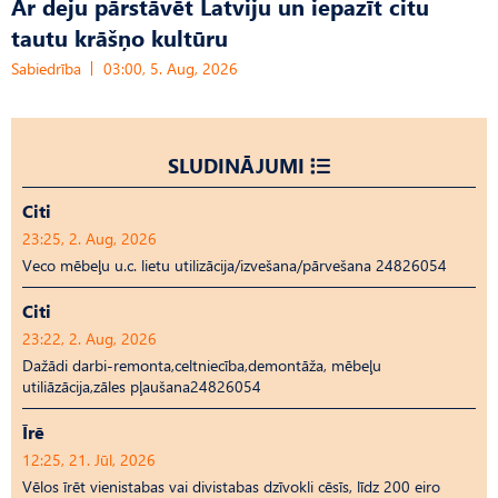
Ar deju pārstāvēt Latviju un iepazīt citu
tautu krāšņo kultūru
Sabiedrība
03:00, 5. Aug, 2026
SLUDINĀJUMI
Citi
23:25, 2. Aug, 2026
Veco mēbeļu u.c. lietu utilizācija/izvešana/pārvešana 24826054
Citi
23:22, 2. Aug, 2026
Dažādi darbi-remonta,celtniecība,demontāža, mēbeļu
utiliāzācija,zāles pļaušana24826054
Īrē
12:25, 21. Jūl, 2026
Vēlos īrēt vienistabas vai divistabas dzīvokli cēsīs, līdz 200 eiro