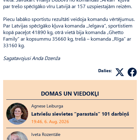
par trešo spēcīgāko vīru Latvijā ar 157 uzspiestajām reizēm.
Piecu labāko sportistu rezultāti veidoja komandu vērtējumus.
Par Latvijas spēcīgāko kļuva komanda „Jelgava”, sportistiem
kopā paceļot 41890 kg, otrā vietā bija komanda „Ghetto
Family” ar kopsummu 35660 kg, trešā – komanda „Rīga” ar
33160 kg.
Sagatavojusi Anda Dzenža
Dalies:
DOMAS UN VIEDOKĻI
Agnese Leiburga
Latviešu sievietes “parastais” 101 darbiņš
19:46, 6. Aug, 2026
Iveta Rozentāle