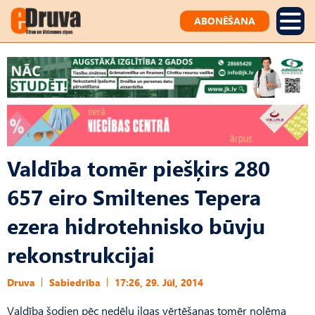
ABONĒŠANA
Valdība tomēr piešķirs 280
657 eiro Smiltenes Tepera
ezera hidrotehnisko būvju
rekonstrukcijai
Druva
Sabiedrība
17:26, 29. Jūl, 2014
Valdība šodien pēc nedēļu ilgas vērtēšanas tomēr nolēma