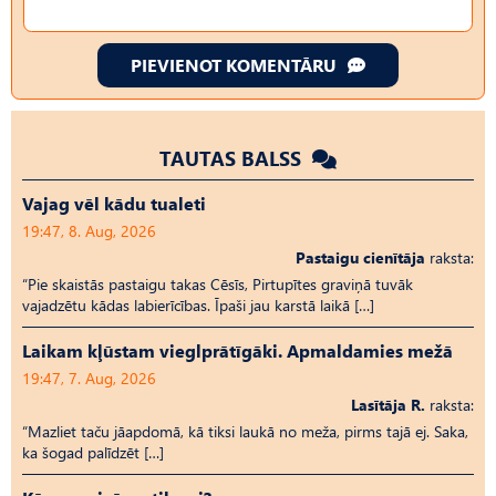
PIEVIENOT KOMENTĀRU
TAUTAS BALSS
Vajag vēl kādu tualeti
19:47, 8. Aug, 2026
Pastaigu cienītāja
raksta:
“Pie skaistās pastaigu takas Cēsīs, Pirtupītes graviņā tuvāk
vajadzētu kādas labierīcības. Īpaši jau karstā laikā […]
Laikam kļūstam vieglprātīgāki. Apmaldamies mežā
19:47, 7. Aug, 2026
Lasītāja R.
raksta:
“Mazliet taču jāapdomā, kā tiksi laukā no meža, pirms tajā ej. Saka,
ka šogad palīdzēt […]