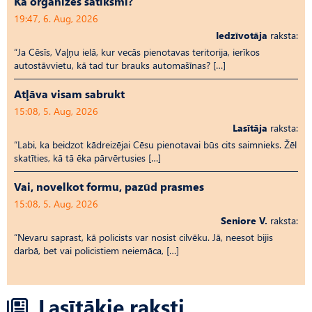
Kā organizēs satiksmi?
19:47, 6. Aug, 2026
Iedzīvotāja
raksta:
“Ja Cēsīs, Vaļņu ielā, kur vecās pienotavas teritorija, ierīkos
autostāvvietu, kā tad tur brauks automašīnas? […]
Atļāva visam sabrukt
15:08, 5. Aug, 2026
Lasītāja
raksta:
“Labi, ka beidzot kādreizējai Cēsu pienotavai būs cits saimnieks. Žēl
skatīties, kā tā ēka pārvērtusies […]
Vai, novelkot formu, pazūd prasmes
15:08, 5. Aug, 2026
Seniore V.
raksta:
“Nevaru saprast, kā policists var nosist cilvēku. Jā, neesot bijis
darbā, bet vai policistiem neiemāca, […]
Lasītākie raksti