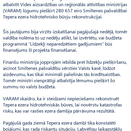
atbalstīt Vides aizsardzības un reģionālās attīstības ministrijas
(VARAM) lūgumu piešķirt 280 657 eiro Smiltenes pašvaldībai
Tepera ezera hidrotehnisko būvju rekonstrukcijai.
Šis jautājums bija virzīts izskatīšanai pagājušajā nedēļā, tomēr
valdība nolēma to uz nedēļu atlikt, lai izvērtētu, vai budžeta
programmā “Līdzekļi neparedzētiem gadījumiem” būs
finansējums šī projekta finansēšanai.
Finanšu ministrija jopprojām iebilda pret līdzekļu piešķiršanu,
aicinot Smiltenes pašvaldību vērsties Valsts kasē, lūdzot
aizdevumu, kas tikai minimāli palielinās tās kredītsaistības.
Tomēr ministri vienprātīgi atbalstīja lēmumu piešķirt šo
summu no valsts budžeta.
VARAM skaidro, ka ir steidzami nepieciešams rekonstruēt
Tepera ezera hidrotehniskās būves, lai novērstu katastrofas
risku, kas var rasties ezera dambja pārrāvuma rezultātā.
Pagājušā gada ziemā Tepera ezera dambī tika konstatēti
bojājumi, kas rada riskantu situāciju. Labvēlīgu laikapstākļu