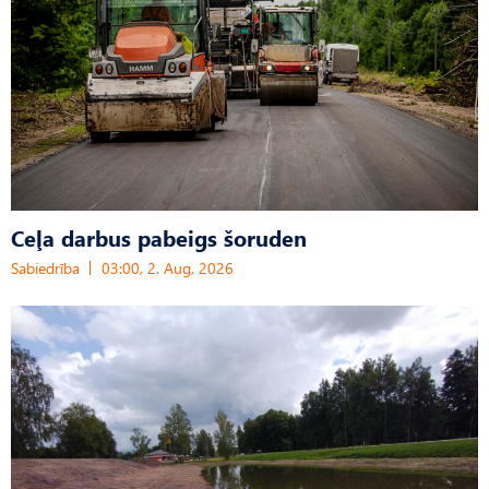
Ceļa darbus pabeigs šoruden
Sabiedrība
03:00, 2. Aug, 2026