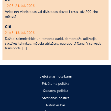
12:25, 21. Jūl, 2026
Vēlos īrēt vienistabas vai divistabas dzīvokli cēsīs, līdz 200 eiro
mēnesī.
Citi
21:43, 13. Jūl, 2026
Dažādi saimnieciskie un remonta darbi, demontāža-utilizācija,
sadzīves tehnikas, mēbeļu utilizācija, pagrabu tīrīšana. Visa veida
transports. […]
Lietošanas noteikumi
Privātuma politika
Sīkdatņu politika
Atcelšanas politika
Autortiesības