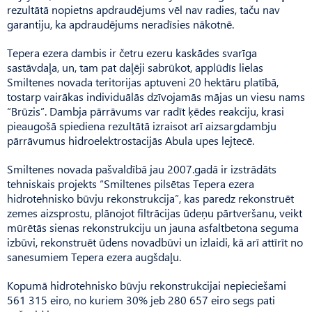
rezultātā nopietns apdraudējums vēl nav radies, taču nav
garantiju, ka apdraudējums neradīsies nākotnē.
Tepera ezera dambis ir četru ezeru kaskādes svarīga
sastāvdaļa, un, tam pat daļēji sabrūkot, applūdīs lielas
Smiltenes novada teritorijas aptuveni 20 hektāru platībā,
tostarp vairākas individuālās dzīvojamās mājas un viesu nams
“Brūzis”. Dambja pārrāvums var radīt ķēdes reakciju, krasi
pieaugošā spiediena rezultātā izraisot arī aizsargdambju
pārrāvumus hidroelektrostacijās Abula upes lejtecē.
Smiltenes novada pašvaldībā jau 2007.gadā ir izstrādāts
tehniskais projekts “Smiltenes pilsētas Tepera ezera
hidrotehnisko būvju rekonstrukcija”, kas paredz rekonstruēt
zemes aizsprostu, plānojot filtrācijas ūdeņu pārtveršanu, veikt
mūrētās sienas rekonstrukciju un jauna asfaltbetona seguma
izbūvi, rekonstruēt ūdens novadbūvi un izlaidi, kā arī attīrīt no
sanesumiem Tepera ezera augšdaļu.
Kopumā hidrotehnisko būvju rekonstrukcijai nepieciešami
561 315 eiro, no kuriem 30% jeb 280 657 eiro segs pati