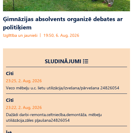
Ģimnāzijas absolvents organizē debates ar
politiķiem
Izglītība un jaunieši
19:50, 6. Aug, 2026
SLUDINĀJUMI
Citi
23:25, 2. Aug, 2026
Veco mēbeļu u.c. lietu utilizācija/izvešana/pārvešana 24826054
Citi
23:22, 2. Aug, 2026
Dažādi darbi-remonta,celtniecība,demontāža, mēbeļu
utiliāzācija,zāles pļaušana24826054
Īrē