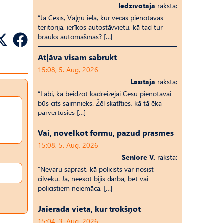
Iedzīvotāja
raksta:
“Ja Cēsīs, Vaļņu ielā, kur vecās pienotavas
teritorija, ierīkos autostāvvietu, kā tad tur
brauks automašīnas? […]
Atļāva visam sabrukt
15:08, 5. Aug, 2026
Lasītāja
raksta:
“Labi, ka beidzot kādreizējai Cēsu pienotavai
būs cits saimnieks. Žēl skatīties, kā tā ēka
pārvērtusies […]
Vai, novelkot formu, pazūd prasmes
15:08, 5. Aug, 2026
Seniore V.
raksta:
“Nevaru saprast, kā policists var nosist
cilvēku. Jā, neesot bijis darbā, bet vai
policistiem neiemāca, […]
Jāierāda vieta, kur trokšņot
15:04, 3. Aug, 2026