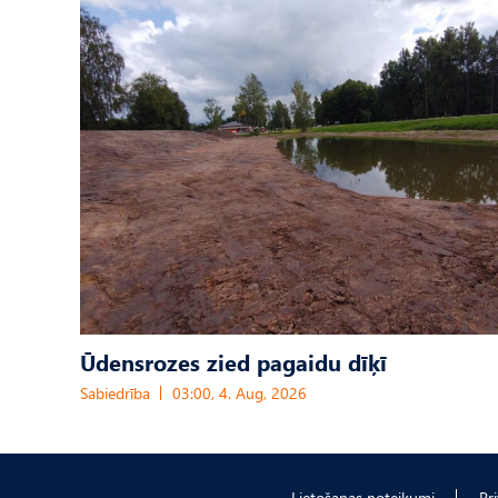
Ūdensrozes zied pagaidu dīķī
Sabiedrība
03:00, 4. Aug, 2026
Lietošanas noteikumi
Pr