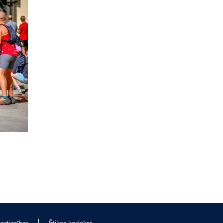
ortiesības
Ētikas kodekss