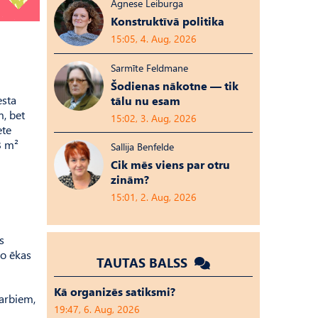
Agnese Leiburga
Konstruktīvā politika
15:05, 4. Aug, 2026
Sarmīte Feldmane
Šodienas nākotne — tik
esta
tālu nu esam
, bet
15:02, 3. Aug, 2026
ete
8 m²
Sallija Benfelde
Cik mēs viens par otru
zinām?
15:01, 2. Aug, 2026
s
No ēkas
TAUTAS BALSS
Kā organizēs satiksmi?
arbiem,
19:47, 6. Aug, 2026