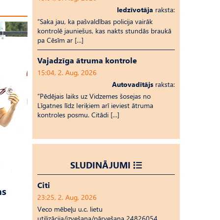
Iedzīvotāja
raksta:
“Saka jau, ka pašvaldības policija vairāk
kontrolē jauniešus, kas nakts stundās braukā
pa Cēsīm ar […]
Vajadzīga ātruma kontrole
15:04, 2. Aug, 2026
Autovadītājs
raksta:
“Pēdējais laiks uz Vid­ze­mes šosejas no
Līgatnes līdz Ieriķiem arī ieviest ātruma
kontroles posmu. Citādi […]
SLUDINĀJUMI
Citi
as
23:25, 2. Aug, 2026
Veco mēbeļu u.c. lietu
utilizācija/izvešana/pārvešana 24826054