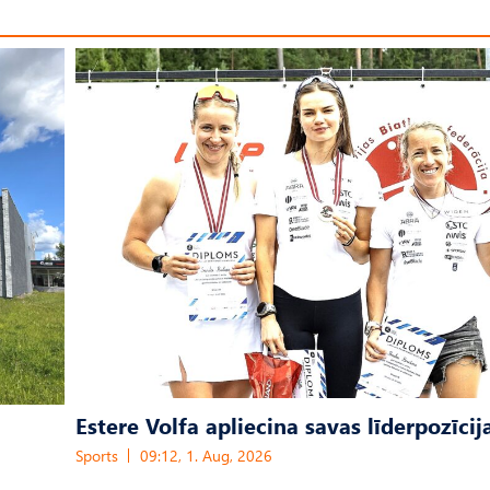
Estere Volfa apliecina savas līderpozīcij
Sports
09:12, 1. Aug, 2026