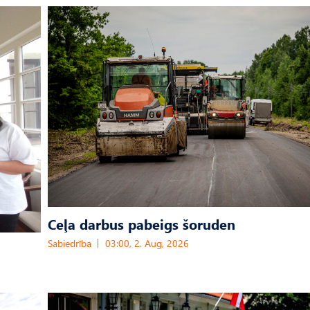
Ceļa darbus pabeigs šoruden
Sabiedrība
03:00, 2. Aug, 2026