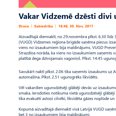
Vakar Vidzemē dzēsti divi
Druva
Sabiedrība
18:46, 30. Nov, 2017
Aizvadītajā diennaktī, no 29.novembra plkst. 6.30 līd
(VUGD) Vidzemes reģiona brigāde saņēma piecus izsa
viens no izsaukumiem bija maldinājums. VUGD Prevenc
Strazdiņa norāda, ka viens no izsaukumiem saņemts vak
platībā dega dzīvojamais vagoniņš. Plkst. 14.45 ugunsg
Savukārt naktī plkst. 2.06 tika saņemts izsaukums uz 
automašīna. Plkst. 2.51 ugunsgrēks likvidēts.
Vēl vakardien ugunsdzēsēji glābēji devās uz izsaukumu
smaka. Ierodoties notikuma vietā ugunsdzēsēji glābēji 
tika evakuēti astoņi cilvēki, likvidēta gāzes noplūde un 
Kopumā aizvadītajā diennaktī visā Latvijā VUGD saņē
bet 3 no izsaukumiem bija maldinājumi.