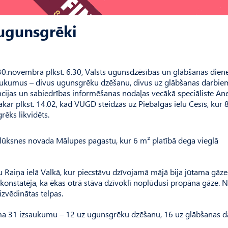
 ugunsgrēki
z 30.novembra plkst. 6.30, Valsts ugunsdzēsības un glābšanas dien
ukumus – divus ugunsgrēku dzēšanu, divus uz glābšanas darbiem
ijas un sabiedrības informēšanas nodaļas vecākā speciāliste An
ar plkst. 14.02, kad VUGD steidzās uz Piebalgas ielu Cēsīs, kur 
rēks likvidēts.
Alūksnes novada Mālupes pagastu, kur 6 m² platībā dega vieglā
 Raiņa ielā Valkā, kur piecstāvu dzīvojamā mājā bija jūtama gāze
konstatēja, ka ēkas otrā stāva dzīvoklī noplūdusi propāna gāze. 
izvēdinātas telpas.
ma 31 izsaukumu – 12 uz ugunsgrēku dzēšanu, 16 uz glābšanas d