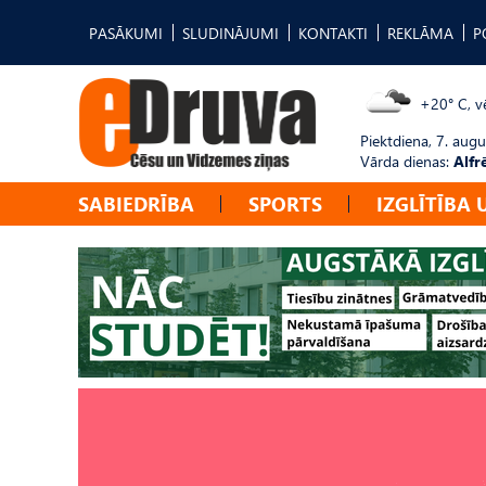
PASĀKUMI
SLUDINĀJUMI
KONTAKTI
REKLĀMA
P
+20° C, vē
Piektdiena, 7. augu
Vārda dienas:
Alfr
SABIEDRĪBA
SPORTS
IZGLĪTĪBA 