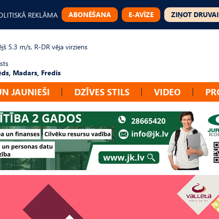
ABONĒŠANA
E-AVĪZE
ZIŅOT DRUVAI
OLITISKĀ REKLĀMA
jš 5.3 m/s, R-DR vēja virziens
sts
ēds, Madars, Fredis
UN JAUNIEŠI
DZĪVES STILS
VIDEO
PR