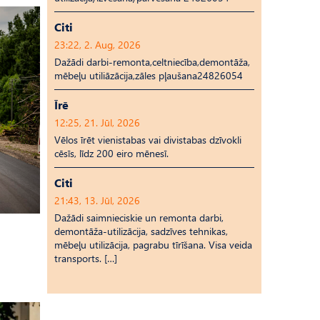
Citi
23:22, 2. Aug, 2026
Dažādi darbi-remonta,celtniecība,demontāža,
mēbeļu utiliāzācija,zāles pļaušana24826054
Īrē
12:25, 21. Jūl, 2026
Vēlos īrēt vienistabas vai divistabas dzīvokli
cēsīs, līdz 200 eiro mēnesī.
Citi
21:43, 13. Jūl, 2026
Dažādi saimnieciskie un remonta darbi,
demontāža-utilizācija, sadzīves tehnikas,
mēbeļu utilizācija, pagrabu tīrīšana. Visa veida
transports. […]