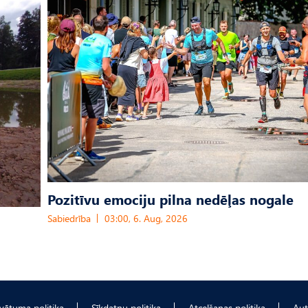
Pozitīvu emociju pilna nedēļas nogale
Sabiedrība
03:00, 6. Aug, 2026
ivātuma politika
Sīkdatņu politika
Atcelšanas politika
Aut