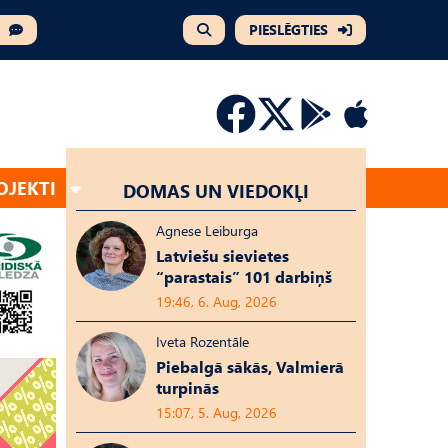
PIESLĒGTIES
OJEKTI
DOMAS UN VIEDOKĻI
Agnese Leiburga
Latviešu sievietes
“parastais” 101 darbiņš
19:46, 6. Aug, 2026
Iveta Rozentāle
Piebalgā sākās, Valmierā
turpinās
15:07, 5. Aug, 2026