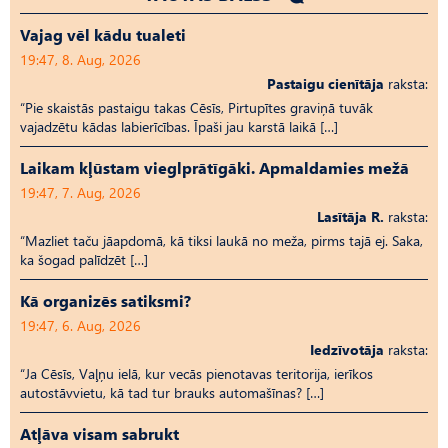
Vajag vēl kādu tualeti
19:47, 8. Aug, 2026
Pastaigu cienītāja
raksta:
“Pie skaistās pastaigu takas Cēsīs, Pirtupītes graviņā tuvāk
vajadzētu kādas labierīcības. Īpaši jau karstā laikā […]
Laikam kļūstam vieglprātīgāki. Apmaldamies mežā
19:47, 7. Aug, 2026
Lasītāja R.
raksta:
“Mazliet taču jāapdomā, kā tiksi laukā no meža, pirms tajā ej. Saka,
ka šogad palīdzēt […]
Kā organizēs satiksmi?
19:47, 6. Aug, 2026
Iedzīvotāja
raksta:
“Ja Cēsīs, Vaļņu ielā, kur vecās pienotavas teritorija, ierīkos
autostāvvietu, kā tad tur brauks automašīnas? […]
Atļāva visam sabrukt