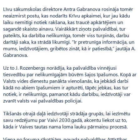
Līvu sākumskolas direktore Antra Gabranova rosināja tomēr
neaizmirst postu, kas nodarīts Krīvu apkaimei, kur jau kādu
laiku nemitīgi notiek rakšana, kas traucē apkārtējiem un
sagandē skaisto ainavu. Vairākkārt ziņots pašvaldībai, tur
pateikts, ka darbība nelikumīga, tomēr viss turpinās, darbu
darītāji saka, ka strādā likumīgi. “Ir pretrunīga informācija, un
mums, iedzīvotājiem, gribētos zināt, kā ir patiesībā,” jautāja A.
Gabranova.
Uz to J. Rozenbergs norādīja, ka pašvaldība vinnējusi
tiesvedību par nelikumīgajām būvēm šajos īpašumos. Kopā ar
Valsts vides dienestu panākta vienošanās, ka jebkādi darbi
kādā no abiem īpašumiem ir apturēti, tāpēc jebkas, kas tur
notiek, ir nelikumīgs, pamanot kādu darbību, iedzīvotāji var
zvanīt valsts vai pašvaldības policijai.
Tikšanās otrajā daļā iedzīvotāji strādāja grupās, lai iezīmētu
savu redzējumu par Vaivi 2030.gadā, akcentu liekot uz to,
kāda ir Vaives tautas nama loma lauku pārmaiņu procesā.
Viena no foruma rīkotājām, novada pašvaldības Attīstības