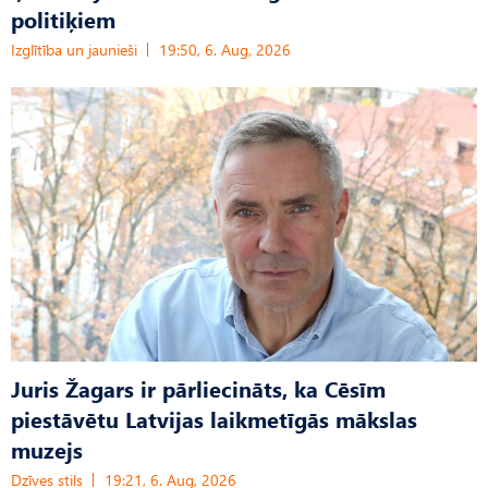
politiķiem
Izglītība un jaunieši
19:50, 6. Aug, 2026
Juris Žagars ir pārliecināts, ka Cēsīm
piestāvētu Latvijas laikmetīgās mākslas
muzejs
Dzīves stils
19:21, 6. Aug, 2026