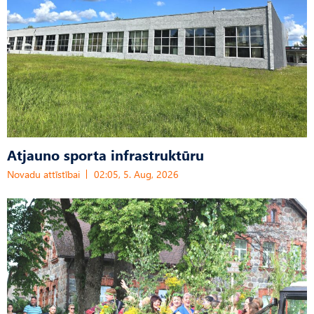
Atjauno sporta infrastruktūru
Novadu attīstībai
02:05, 5. Aug, 2026