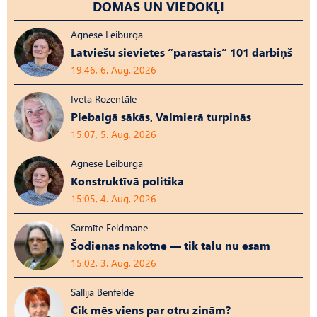
DOMAS UN VIEDOKĻI
Agnese Leiburga
Latviešu sievietes “parastais” 101 darbiņš
19:46, 6. Aug, 2026
Iveta Rozentāle
Piebalgā sākās, Valmierā turpinās
15:07, 5. Aug, 2026
Agnese Leiburga
Konstruktīvā politika
15:05, 4. Aug, 2026
Sarmīte Feldmane
Šodienas nākotne — tik tālu nu esam
15:02, 3. Aug, 2026
Sallija Benfelde
Cik mēs viens par otru zinām?