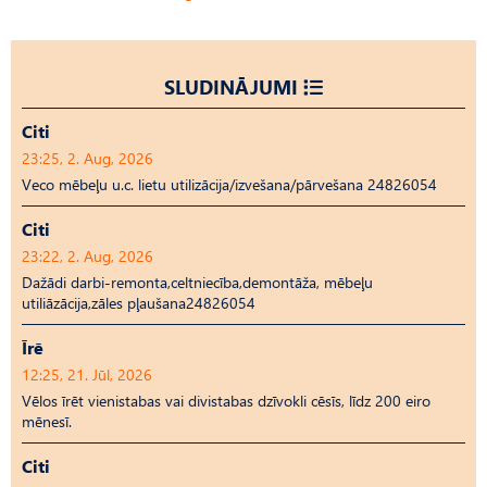
SLUDINĀJUMI
Citi
23:25, 2. Aug, 2026
Veco mēbeļu u.c. lietu utilizācija/izvešana/pārvešana 24826054
Citi
23:22, 2. Aug, 2026
Dažādi darbi-remonta,celtniecība,demontāža, mēbeļu
utiliāzācija,zāles pļaušana24826054
Īrē
12:25, 21. Jūl, 2026
Vēlos īrēt vienistabas vai divistabas dzīvokli cēsīs, līdz 200 eiro
mēnesī.
Citi