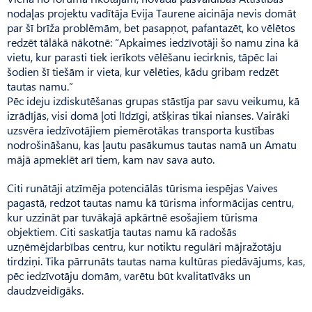
nodaļas projektu vadītāja Evija Taurene aicināja nevis domāt
par šī brīža problēmām, bet pasapņot, pafantazēt, ko vēlētos
redzēt tālākā nākotnē: “Apkaimes iedzīvotāji šo namu zina kā
vietu, kur parasti tiek ierīkots vēlēšanu iecirknis, tāpēc lai
šodien šī tiešām ir vieta, kur vēlēties, kādu gribam redzēt
tautas namu.”
Pēc ideju izdiskutēšanas grupas stāstīja par savu veikumu, kā
izrādījās, visi domā ļoti līdzīgi, atšķiras tikai nianses. Vairāki
uzsvēra iedzīvotājiem piemērotākas transporta kustības
nodrošināšanu, kas ļautu pasākumus tautas namā un Amatu
mājā apmeklēt arī tiem, kam nav sava auto.
Citi runātāji atzīmēja potenci­ālās tūrisma iespējas Vaives
pagastā, redzot tautas namu kā tūrisma informācijas centru,
kur uzzināt par tuvākajā apkārtnē esošajiem tūrisma
objektiem. Citi saskatīja tautas namu kā radošās
uzņēmējdarbības centru, kur notiktu regulāri mājražotāju
tirdziņi. Tika pārrunāts tautas nama kultūras piedāvājums, kas,
pēc iedzīvotāju domām, varētu būt kvalitatīvāks un
daudzveidīgāks.