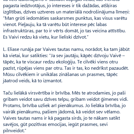
pagasta iedzīvotājus, jo intereses ir tik dažādas, atšķiras
izglītības, dzīves uztveres un materiālā nodrošinājuma līmeņi:
“Man grūti iedomāties saskarsmes punktus, kas visus varētu
vienot. Pieļauju, ka tā varētu būt interese pēc labas
infrastruktūras, par to ir vērts domāt, jo tas veicina attīstību.
Es Vaivi redzu kā vietu, kur lieliski dzīvot.”
L. Eliase runāja par Vaives tautas namu, norādot, ka tam jābūt
kā vietai, kur satikties: “Ja sev jautāju, kāpēc dzīvoju Vaivē –
tāpēc, ka te viscaur redzu ekoloģiju. Te cilvēki viens otru
pazīst, rūpējas viens par otru. Tas ir tas, ko nedrīkst pazaudēt.
Mūsu cilvēkiem ir unikālas zināšanas un prasmes, tāpēc
jāatrod veids, kā to izmantot.
Taču lielākā virsvērtība ir brīvība. Mēs te atrodamies, jo paši
gribam veidot savu dzīves telpu, gribam veidot ģimenes vidi.
Pro­tams, brīvība uzliek arī pienākumus. Jo lielāka brīvība, jo
vairāk pienākumu, pašiem jādomā, kā veidot sev vēlamo.
Vaives tautas nams ir kā pagasta sirds, jo te nākam satikt
savējos, gūt pozitīvas emocijas, iegūt prasmes, sevi
pilnveidot.”