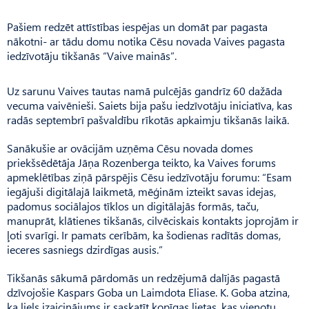
Pašiem redzēt attīstības iespējas un domāt par pagasta
nākotni- ar tādu domu notika Cēsu novada Vaives pagasta
iedzīvotāju tikšanās “Vaive mainās”.
Uz sarunu Vaives tautas namā pulcējās gandrīz 60 dažāda
vecuma vaivēnieši. Saiets bija pašu iedzīvotāju iniciatīva, kas
radās septembrī pašvaldību rīkotās apkaimju tikšanās laikā.
Sanākušie ar ovācijām uzņēma Cēsu novada domes
priekšsēdētāja Jāņa Rozenberga teikto, ka Vaives forums
apmeklētības ziņā pārspējis Cēsu iedzīvotāju forumu: “Esam
iegājuši digitālajā laikmetā, mēģinām izteikt savas idejas,
padomus sociālajos tīklos un digitālajās formās, taču,
manuprāt, klātienes tikšanās, cilvēciskais kontakts joprojām ir
ļoti svarīgi. Ir pamats cerībām, ka šodienas radītās domas,
ieceres sasniegs dzirdīgas ausis.”
Tikšanās sākumā pārdomās un redzējumā dalījās pagastā
dzīvojošie Kaspars Goba un Laimdota Eliase. K. Goba atzina,
ka liels izaicinājums ir saskatīt kopīgas lietas, kas vienotu