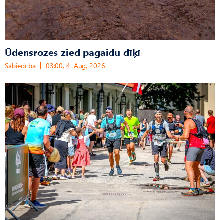
Ūdensrozes zied pagaidu dīķī
Sabiedrība
03:00, 4. Aug, 2026