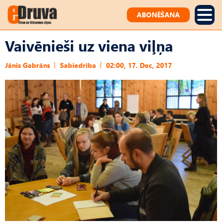
ABONĒŠANA
Vaivēnieši uz viena viļņa
Jānis Gabrāns
Sabiedrība
02:00, 17. Dec, 2017