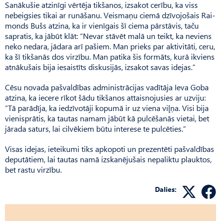
Sanākušie atzinīgi vērtēja tikšanos, izsakot cerību, ka viss
nebeigsies tikai ar runāšanu. Veis­maņu ciemā dzīvojošais Rai­
monds Bušs atzina, ka ir vienīgais šī ciema pārstāvis, taču
sapratis, ka jābūt klāt: “Nevar stāvēt malā un teikt, ka neviens
neko nedara, jādara arī pašiem. Man prieks par aktivitāti, ceru,
ka šī tikšanās dos virzību. Man patika šis formāts, kurā ikviens
atnākušais bija iesaistīts diskusijās, izsakot savas idejas.”
Cēsu novada pašvaldības administrācijas vadītāja Ieva Goba
atzina, ka iecere rīkot šādu tikšanos attaisnojusies ar uzviju:
“Tā parādīja, ka iedzīvotāji kopumā ir uz viena viļņa. Visi bija
vienisprātis, ka tautas namam jābūt kā pulcēšanās vietai, bet
jārada saturs, lai cilvēkiem būtu interese te pulcēties.”
Visas idejas, ieteikumi tiks apkopoti un prezentēti pašvaldības
deputātiem, lai tautas namā izskanējušais nepaliktu plauktos,
bet rastu virzību.
Dalies: