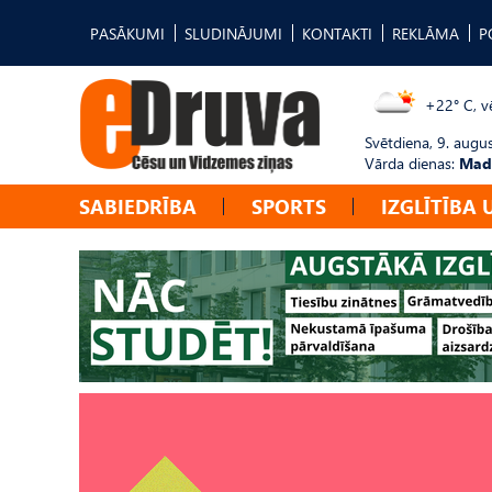
PASĀKUMI
SLUDINĀJUMI
KONTAKTI
REKLĀMA
P
+22° C, vē
Svētdiena, 9. augu
Vārda dienas:
Mad
SABIEDRĪBA
SPORTS
IZGLĪTĪBA 