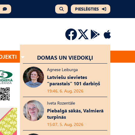
PIESLĒGTIES
OJEKTI
DOMAS UN VIEDOKĻI
Agnese Leiburga
Latviešu sievietes
“parastais” 101 darbiņš
19:46, 6. Aug, 2026
Iveta Rozentāle
Piebalgā sākās, Valmierā
turpinās
15:07, 5. Aug, 2026