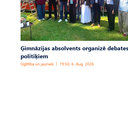
Ģimnāzijas absolvents organizē debates
politiķiem
Izglītība un jaunieši
19:50, 6. Aug, 2026