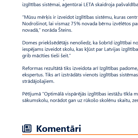
izglītības sistēmai, aģentūrai LETA skaidroja pašvaldība
“Mūsu mērķis ir izveidot izglītības sistēmu, kuras cen
Nodrošinot, lai vismaz 75% novada bērnu izvēlētos pa
novadā,” norāda Šteins.
Domes priekšsēdētājs nenoliedz, ka šobrīd izglītībai no
iespējams izveidot skolu, kas kļūst par Latvijas izglītīb
grib mācīties tieši šeit.”
Reformas rezultātā tiks izveidota arī Izglītības padome,
ekspertus. Tiks arī izstrādāts vienots izglītības sistēm
strādājošajiem.
Pētījumā “Optimālā vispārējās izglītības iestāžu tīkla 
sākumskolu, norādot gan uz rūkošo skolēnu skaitu, z
Komentāri