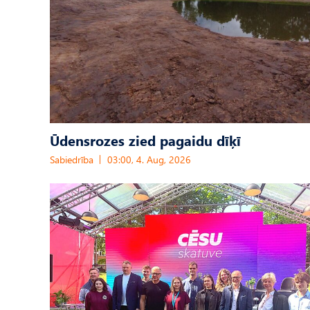
Ūdensrozes zied pagaidu dīķī
Sabiedrība
03:00, 4. Aug, 2026