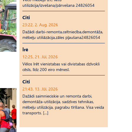
utilizācija/izvešana/pārvešana 24826054
Citi
23:22, 2. Aug, 2026
Dažādi darbi-remonta,celtniecība,demontāža,
mēbeļu utiliāzācija,zāles pļaušana24826054
Īrē
12:25, 21. Jūl, 2026
Vēlos īrēt vienistabas vai divistabas dzīvokli
cēsīs, līdz 200 eiro mēnesī.
Citi
21:43, 13. Jūl, 2026
Dažādi saimnieciskie un remonta darbi,
demontāža-utilizācija, sadzīves tehnikas,
mēbeļu utilizācija, pagrabu tīrīšana. Visa veida
transports. […]