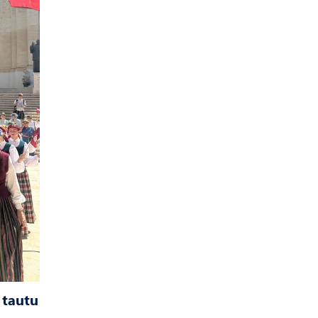
 tautu