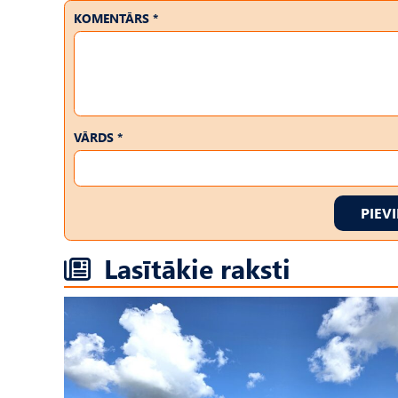
KOMENTĀRS *
VĀRDS *
PIEV
Lasītākie raksti