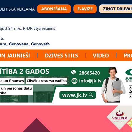
ABONĒŠANA
E-AVĪZE
ZIŅOT DRUVAI
OLITISKĀ REKLĀMA
jš 3.94 m/s, R-DR vēja virziens
sts
ara, Genoveva, Genovefa
UN JAUNIEŠI
DZĪVES STILS
VIDEO
PR