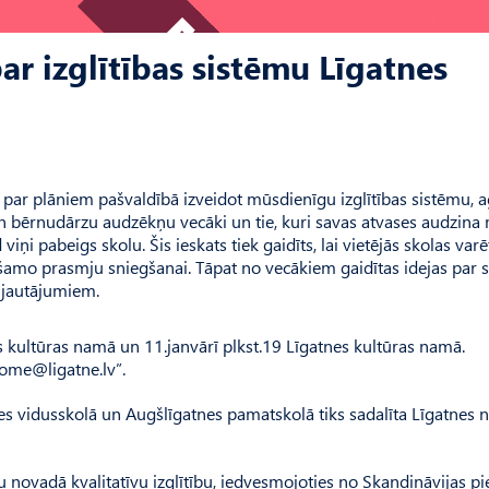
ar izglītības sistēmu Līgatnes
par plāniem pašvaldībā izveidot mūsdienīgu izglītības sistēmu, 
 bērnudārzu audzēkņu vecāki un tie, kuri savas atvases audzina 
viņi pabeigs skolu. Šis ieskats tiek gaidīts, lai vietējās skolas var
šamo prasmju sniegšanai. Tāpat no vecākiem gaidītas idejas par 
m jautājumiem.
s kultūras namā un 11.janvārī plkst.19 Līgatnes kultūras namā.
ome@ligatne.lv
”.
tnes vidusskolā un Augšlīgatnes pamatskolā tiks sadalīta Līgatnes
novadā kvalitatīvu izglītību, iedvesmojoties no Skandināvijas pi