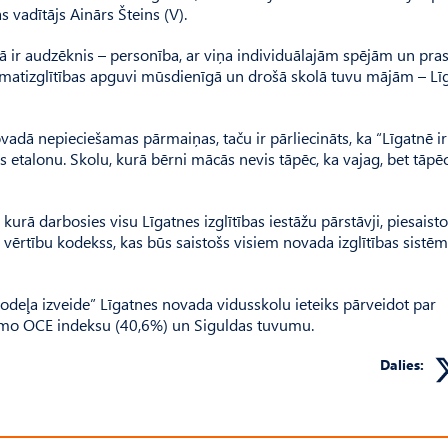
s vadītājs Ainārs Šteins (V).
trā ir audzēknis – personība, ar viņa individuālajām spējām un pr
matizglītības apguvi mūsdienīgā un drošā skolā tuvu mājām – Lī
vadā nepieciešamas pārmaiņas, taču ir pārliecināts, ka “Līgatnē ir
as etalonu. Skolu, kurā bērni mācās nevis tāpēc, ka vajag, bet tāpēc
 kurā darbosies visu Līgatnes izglītības iestāžu pārstāvji, piesaist
as vērtību kodekss, kas būs saistošs visiem novada izglītības sistē
modeļa izveide” Līgatnes novada vidusskolu ieteiks pārveidot par
emo OCE indeksu (40,6%) un Siguldas tuvumu.
Dalies: