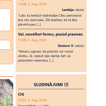
15:08, 5. Aug, 2026
Lasītāja
raksta:
“Labi, ka beidzot kādreizējai Cēsu pienotavai
būs cits saimnieks. Žēl skatīties, kā tā ēka
pārvērtusies […]
Vai, novelkot formu, pazūd prasmes
15:08, 5. Aug, 2026
Seniore V.
raksta:
“Nevaru saprast, kā policists var nosist
cilvēku. Jā, neesot bijis darbā, bet vai
policistiem neiemāca, […]
SLUDINĀJUMI
Citi
23:25, 2. Aug, 2026
Veco mēbeļu u.c. lietu