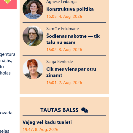
Agnese Leiburga
Konstruktīvā politika
15:05, 4. Aug, 2026
Sarmīte Feldmane
Šodienas nākotne — tik
tālu nu esam
15:02, 3. Aug, 2026
aģentūra
mājās,
Sallija Benfelde
ētu
Cik mēs viens par otru
skolas
zinām?
15:01, 2. Aug, 2026
TAUTAS BALSS
 novada
Vajag vēl kādu tualeti
19:47, 8. Aug, 2026
eejas