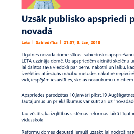
Uzsāk publisko apspriedi p
novadā
Leta
Sabiedrība
21:07, 8. Jan, 2018
Līgatnes novada dome sākusi sabiedrisko apspriešanu 
LETA uzzināja domē. Uz apspriedēm aicināti skolēnu un
lai dalītos savā viedoklī par bērnu nākotni un laiku, kad 
izvēlēties attiecīgās mācību metodes nākotnē nepiecie
vidi, iespējām iesaistīties, skolas nosaukumu un citie
Apspriedes paredzētas 10.janvārī plkst.19 Augšlīgatne
Jautājumus un priekšlikumus var sūtīt arī uz “
novadad
Jau vēstīts, ka izglītības sistēmas reformas laikā Līga
vidusskola.
Reformu domes deputāti lēmuši uzsākt, lai nodrošinātu 