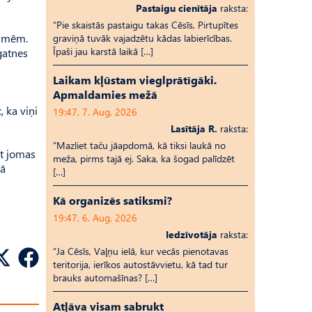
Pastaigu cienītāja
raksta:
“Pie skaistās pastaigu takas Cēsīs, Pirtupītes
asmēm.
graviņā tuvāk vajadzētu kādas labierīcības.
Īpaši jau karstā laikā […]
gatnes
Laikam kļūstam vieglprātīgāki.
Apmaldamies mežā
, ka viņi
19:47, 7. Aug, 2026
Lasītāja R.
raksta:
“Mazliet taču jāapdomā, kā tiksi laukā no
ot jomas
meža, pirms tajā ej. Saka, ka šogad palīdzēt
mā
[…]
Kā organizēs satiksmi?
19:47, 6. Aug, 2026
Iedzīvotāja
raksta:
“Ja Cēsīs, Vaļņu ielā, kur vecās pienotavas
teritorija, ierīkos autostāvvietu, kā tad tur
brauks automašīnas? […]
Atļāva visam sabrukt