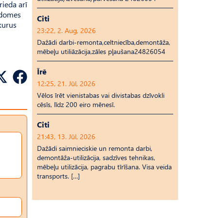
rieda arī
a domes
Citi
 kurus
23:22, 2. Aug, 2026
Dažādi darbi-remonta,celtniecība,demontāža,
mēbeļu utiliāzācija,zāles pļaušana24826054
Īrē
12:25, 21. Jūl, 2026
Vēlos īrēt vienistabas vai divistabas dzīvokli
cēsīs, līdz 200 eiro mēnesī.
Citi
21:43, 13. Jūl, 2026
Dažādi saimnieciskie un remonta darbi,
demontāža-utilizācija, sadzīves tehnikas,
mēbeļu utilizācija, pagrabu tīrīšana. Visa veida
transports. […]