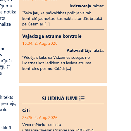
sējumu
Iedzīvotāja
raksta:
sa notika
“Saka jau, ka pašvaldības policija vairāk
rts
kontrolē jauniešus, kas nakts stundās braukā
nalizē
pa Cēsīm ar […]
Vajadzīga ātruma kontrole
15:04, 2. Aug, 2026
 ar
Autovadītājs
raksta:
gs
“Pēdējais laiks uz Vid­ze­mes šosejas no
rījuši
Līgatnes līdz Ieriķiem arī ieviest ātruma
ji, šī
kontroles posmu. Citādi […]
a
hitekts
SLUDINĀJUMI
zņēmējs,
kolu
Citi
23:25, 2. Aug, 2026
Veco mēbeļu u.c. lietu
sliktā
utilizācija/izvešana/pārvešana 24826054