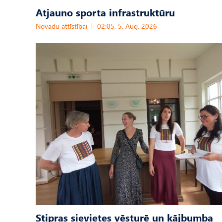
Atjauno sporta infrastruktūru
Novadu attīstībai
02:05, 5. Aug, 2026
Stipras sievietes vēsturē un kājbumba