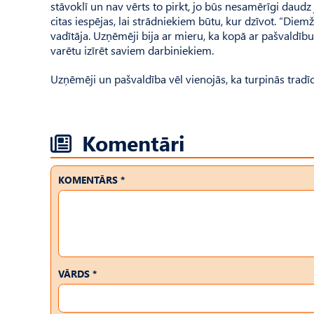
stāvoklī un nav vērts to pirkt, jo būs nesamērīgi daud
citas iespējas, lai strādniekiem būtu, kur dzīvot. “Diem
vadītāja. Uzņēmēji bija ar mieru, ka kopā ar pašvaldību 
varētu izīrēt saviem darbiniekiem.
Uzņēmēji un pašvaldība vēl vienojās, ka turpinās tradīci
Komentāri
KOMENTĀRS *
VĀRDS *