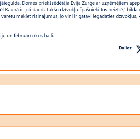
z jāiegulda. Domes priekšsēdētāja Evija Zur­ģe ar uzņēmējiem apsp
žēl Raunā ir ļoti daudz tukšu dzīvokļu. Īpašnieki tos neizīrē,” bild
varētu meklēt risinājumus, jo viņi ir gatavi iegādāties dzīvokļus,
ju un februārī rīkos balli.
Dalies: