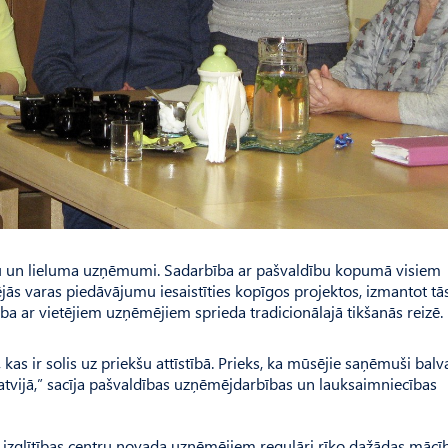
u un lieluma uzņēmumi. Sadarbība ar pašvaldību kopumā visiem
jās varas piedāvājumu iesaistīties kopīgos projektos, izmantot tā
dība ar vietējiem uzņēmējiem sprieda tradicionālajā tikšanās reizē.
as ir solis uz priekšu attīstībā. Prieks, ka mūsējie saņēmuši balv
tvijā,” sacīja pašvaldības uzņēmējdarbības un lauksaimniecības
n izglītības centru novada uzņēmējiem regulāri rīko dažādas mācīb