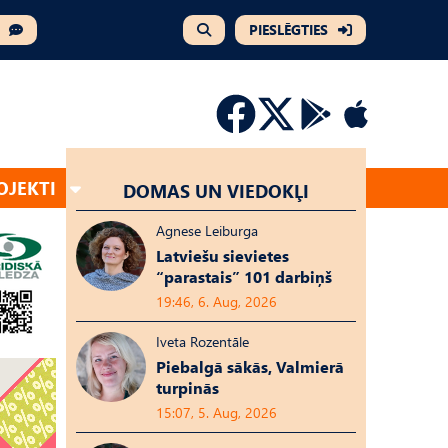
PIESLĒGTIES
OJEKTI
DOMAS UN VIEDOKĻI
Agnese Leiburga
Latviešu sievietes
“parastais” 101 darbiņš
19:46, 6. Aug, 2026
Iveta Rozentāle
Piebalgā sākās, Valmierā
turpinās
15:07, 5. Aug, 2026