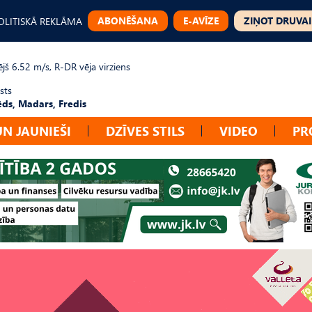
ABONĒŠANA
E-AVĪZE
ZIŅOT DRUVAI
OLITISKĀ REKLĀMA
jš 6.52 m/s, R-DR vēja virziens
sts
ēds, Madars, Fredis
UN JAUNIEŠI
DZĪVES STILS
VIDEO
PR