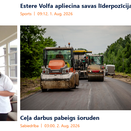
Estere Volfa apliecina savas līderpozīcij
Sports
09:12, 1. Aug, 2026
Ceļa darbus pabeigs šoruden
Sabiedrība
03:00, 2. Aug, 2026