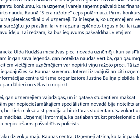
 grantu konkursu, kurā uzņēmēji varēja saņemt paš­valdības finan
šķirto naudu, Raunā “Siera ražotne” ceps polārmaizi. Pirms konkur
rsā pieteicās tikai divi uzņēmēji. Tā ir iespēja, ko uzņēmējiem vē
arežģītu, jo prasām, lai viņi apzina ieplānoto tirgus nišu, lai iza
avu ideju. Lai redzam, ka būs ieguvums pašvaldībai, vietējiem
ieka Ulda Rudzīša iniciatīvas pieci novada uzņēmēji, kuri saistīti
 Tam ir gan sava leģenda, gan noteikta naudas vērtība, gan gaumī
 citiem vietējiem uzņēmējiem var nopirkt viņu ražoto preci. Tā izda
o iegādājušies kā Raunas suvenīru. Interesi izrādījuši arī citi uzņēmē
 informācijas centra tūrisma organizatore Justīne Buliņa piebilda, k
a par dālderi un vēlas to nopirkt.
ei, gan uzņēmējiem vajadzīgas, un ir gatava studentiem maksāt
šim par nepieciešamākajiem speciālistiem novadā bija noteikts ar
 bet tiek maksāta stipendija arhitektūras studentam. Sa­vu­kārt u
as mācībās. Uzņēmēji informēja, ka patlaban trūkst profesionālo s
 ka nepieciešams pašvaldības policists.
u dzīvokļu māju Raunas centrā. Uz­ņēmēji atzina, ka tā ir pārāk 