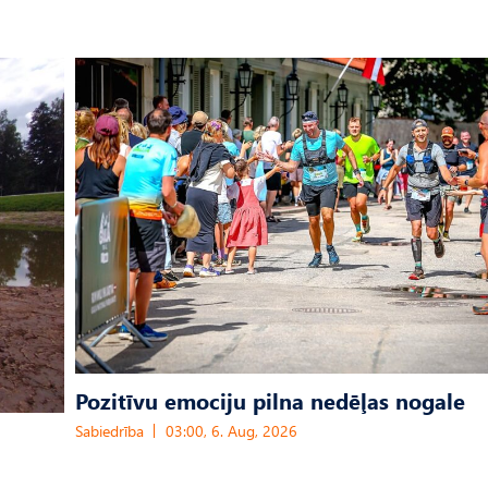
Pozitīvu emociju pilna nedēļas nogale
Sabiedrība
03:00, 6. Aug, 2026