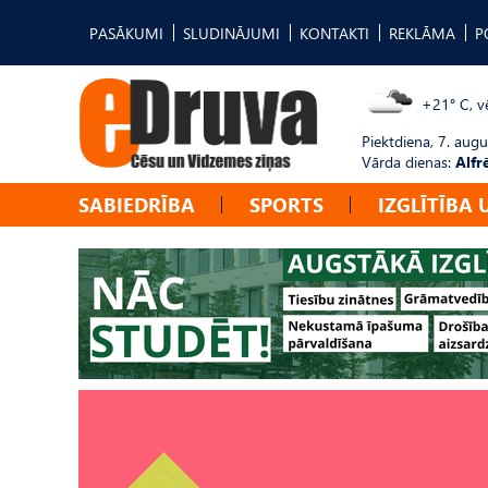
PASĀKUMI
SLUDINĀJUMI
KONTAKTI
REKLĀMA
P
+21° C, vē
Piektdiena, 7. augu
Vārda dienas:
Alfr
SABIEDRĪBA
SPORTS
IZGLĪTĪBA 