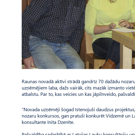
Raunas novadā aktīvi strādā gandrīz 70 dažādu nozar
uzņēmējiem laba, dažs vairāk, cits mazāk izmanto vietē
atbalstu. Par to, kas veicies un kas jāpilnveido, pašval
“Novada uzņēmēji šogad īstenojuši daudzus projektus, k
nozaru konkursos, gan pratuši konkurēt Vidzemē un La
konsultante Inita Dzenīte.
Pašvaldība sadarbībā ar Latvijas Lauku konsultāciju u