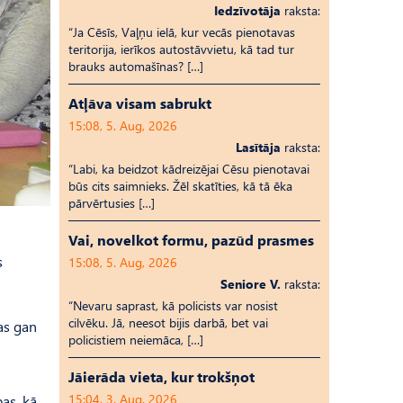
Iedzīvotāja
raksta:
“Ja Cēsīs, Vaļņu ielā, kur vecās pienotavas
teritorija, ierīkos autostāvvietu, kā tad tur
brauks automašīnas? […]
Atļāva visam sabrukt
15:08, 5. Aug, 2026
Lasītāja
raksta:
“Labi, ka beidzot kādreizējai Cēsu pienotavai
būs cits saimnieks. Žēl skatīties, kā tā ēka
pārvērtusies […]
Vai, novelkot formu, pazūd prasmes
s
15:08, 5. Aug, 2026
Seniore V.
raksta:
“Nevaru saprast, kā policists var nosist
cilvēku. Jā, neesot bijis darbā, bet vai
as gan
policistiem neiemāca, […]
Jāierāda vieta, kur trokšņot
15:04, 3. Aug, 2026
as, kā