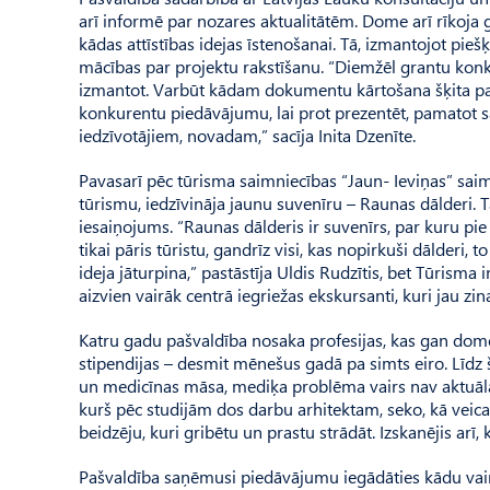
arī informē par nozares aktualitātēm. Dome arī rīkoja
kādas attīstības idejas īstenošanai. Tā, izmantojot pie
mācības par projektu rakstīšanu. “Diemžēl grantu konku
izmantot. Var­būt kādam dokumentu kārtošana šķita par s
konkurentu piedāvājumu, lai prot prezentēt, pamatot s
iedzīvotājiem, novadam,” sacīja Inita Dzenīte.
Pavasarī pēc tūrisma saimniecības “Jaun- Ieviņas” saimn
tūrismu, iedzīvināja jaunu suvenīru – Raunas dālderi.
iesaiņojums. “Raunas dālderis ir suvenīrs, par kuru pie
tikai pāris tūristu, gandrīz visi, kas nopirkuši dālderi, t
ideja jāturpina,” pastāstīja Uldis Rudzītis, bet Tūrisma
aizvien vairāk centrā iegriežas ekskursanti, kuri jau zin
Katru gadu pašvaldība nosaka profesijas, kas gan dom
stipendijas – desmit mēnešus gadā pa simts eiro. Līdz 
un medicīnas māsa, mediķa problēma vairs nav aktuāla,
kurš pēc studijām dos darbu arhitektam, seko, kā veic
beidzēju, kuri gribētu un prastu strādāt. Izskanējis arī,
Pašvaldība saņēmusi piedāvājumu iegādāties kādu vairāk