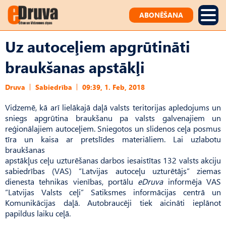
ABONĒŠANA
Uz autoceļiem apgrūtināti
braukšanas apstākļi
Druva
Sabiedrība
09:39, 1. Feb, 2018
Vidzemē, kā arī lielākajā daļā valsts teritorijas apledojums un
sniegs apgrūtina braukšanu pa valsts galvenajiem un
reģionālajiem autoceļiem. Sniegotos un slidenos ceļa posmus
tīra un kaisa ar pretslīdes materiāliem. Lai uzlabotu
braukšanas
apstākļus ceļu uzturēšanas darbos iesaistītas 132 valsts akciju
sabiedrības (VAS) “Latvijas autoceļu uzturētājs” ziemas
dienesta tehnikas vienības, portālu
eDruva
informēja VAS
“Latvijas Valsts ceļi” Satiksmes informācijas centrā un
Komunikācijas daļā. Autobraucēji tiek aicināti ieplānot
papildus laiku ceļā.