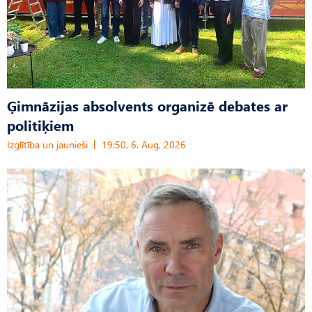
Ģimnāzijas absolvents organizē debates ar
politiķiem
Izglītība un jaunieši
19:50, 6. Aug, 2026