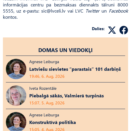
informācijas centru pa bezmaksas diennakts tālruni 8000
5555, uz e-pastu:
sic@lvceli.lv
vai LVC
Twitter
un
Facebook
kontos.
Dalies:
DOMAS UN VIEDOKĻI
Agnese Leiburga
Latviešu sievietes “parastais” 101 darbiņš
19:46, 6. Aug, 2026
Iveta Rozentāle
Piebalgā sākās, Valmierā turpinās
15:07, 5. Aug, 2026
Agnese Leiburga
Konstruktīvā politika
15:05, 4. Aug, 2026