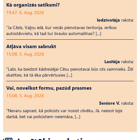
Kā organizēs satiksmi?
19:47, 6. Aug, 2026
Iedzīvotāja
raksta:
“Ja Cēsīs, Vaļņu ielā, kur vecās pienotavas teritorija, ierīkos
autostāvvietu, kā tad tur brauks automašīnas? […]
Atļāva visam sabrukt
15:08, 5. Aug, 2026
Lasītāja
raksta:
“Labi, ka beidzot kādreizējai Cēsu pienotavai būs cits saimnieks. Žēl
skatīties, kā tā ēka pārvērtusies […]
Vai, novelkot formu, pazūd prasmes
15:08, 5. Aug, 2026
Seniore V.
raksta:
“Nevaru saprast, kā policists var nosist cilvēku. Jā, neesot bijis
darbā, bet vai policistiem neiemāca, […]