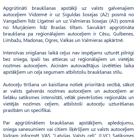
Apgrūtināti braukšanas apstākļi uz valsts galvenajiem
autoceļiem Vidzemē ir uz Siguldas šosejas (A2) posmā no
Vangažiem līdz Līgatnei un uz Valmieras šosejas (A3) posmā
no Murjāņiem līdz Braslas tiltam. Savukārt apgrūtināta
braukšana pa reģionālajiem autoceļiem ir Cēsu, Gulbenes,
Limbažu, Madonas, Ogres, Valkas un Valmieras apkārtnē.
Intensīvas snigšanas laikā ceļus nav iespējams uzturēt pilnīgi
bez sniega, īpaši tas attiecas uz reģionālajiem un vietējās
nozīmes autoceļiem. Aicinām autovadītājus izvēlēties laika
apstākļiem un ceļa segumam atbilstošu braukšanas stilu.
Autoceļu tīrīšana un kaisīšana notiek prioritārā secībā, sākot
ar valsts galvenās nozīmes autoceļiem un autoceļiem ar
lielāku satiksmes intensitāti, vēlāk pievēršoties reģionālās un
vietējās nozīmes ceļiem, atbilstoši autoceļu uzturēšanas
prasībām un specifikai.
Par apgrūtinātiem braukšanas apstākļiem, apledojumu,
sniega sanesumiem vai citiem šķēršļiem uz valsts autoceļiem
lūdzam informēt VAS “Latvijas Valsts ceļi” (LVC) Satiksmes