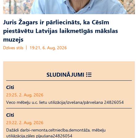
Juris Žagars ir pārliecināts, ka Cēsīm
piestāvētu Latvijas laikmetīgās mākslas
muzejs
Dzīves stils
19:21, 6. Aug, 2026
SLUDINĀJUMI
Citi
23:25, 2. Aug, 2026
Veco mēbeļu u.c. lietu utilizācija/izvešana/pārvešana 24826054
Citi
23:22, 2. Aug, 2026
Dažādi darbi-remonta,celtniecība,demontāža, mēbeļu
utiliāzācija,zāles pļaušana24826054