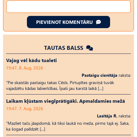
PIEVIENOT KOMENTĀRU
TAUTAS BALSS
Vajag vēl kādu tualeti
19:47, 8. Aug, 2026
Pastaigu cienītāja
raksta:
“Pie skaistās pastaigu takas Cēsīs, Pirtupītes graviņā tuvāk
vajadzētu kādas labierīcības. Īpaši jau karstā laikā […]
Laikam kļūstam vieglprātīgāki. Apmaldamies mežā
19:47, 7. Aug, 2026
Lasītāja R.
raksta:
“Mazliet taču jāapdomā, kā tiksi laukā no meža, pirms tajā ej. Saka,
ka šogad palīdzēt […]