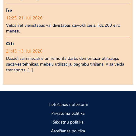
Īrē
12:25, 21. Jūl, 2026
Vēlos īrēt vienistabas vai divistabas dzīvokli cēsīs, līdz 200 eiro
mēnesī.
Citi
21:43, 13. Jūl, 2026
Dažādi saimnieciskie un remonta darbi, demontāža-utilizācija,
sadzīves tehnikas, mēbeļu utilizācija, pagrabu tīrīšana. Visa veida
transports. […]
Lietošanas noteikumi
Privātuma politika
Sīkdatņu politika
Atcelšanas politika