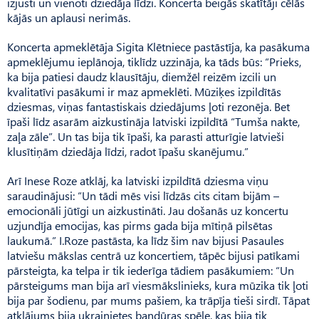
izjusti un vienoti dziedāja līdzi. Koncerta beigās skatītāji cēlās
kājās un aplausi nerimās.
Koncerta apmeklētāja Sigita Klēt­niece pastāstīja, ka pasākuma
apmeklējumu ieplānoja, tiklīdz uzzināja, ka tāds būs: “Prieks,
ka bija patiesi daudz klausītāju, diem­žēl reizēm izcili un
kvalitatīvi pasākumi ir maz apmeklēti. Mūziķes izpildītās
dziesmas, viņas fantastiskais dziedājums ļoti rezonēja. Bet
īpaši līdz asarām aiz­kustināja latviski izpildītā “Tum­ša nakte,
zaļa zāle”. Un tas bija tik īpaši, ka parasti atturīgie latvieši
klusītiņām dziedāja līdzi, radot īpašu skanējumu.”
Arī Inese Roze atklāj, ka latviski izpildītā dziesma viņu
saraudinājusi: “Un tādi mēs visi līdzās cits citam bijām –
emocionāli jūtīgi un aizkustināti. Jau došanās uz koncertu
uzjundīja emocijas, kas pirms gada bija mītiņā pilsētas
laukumā.” I.Roze pastāsta, ka līdz šim nav bijusi Pasaules
latviešu mākslas centrā uz koncertiem, tāpēc bijusi patīkami
pārsteigta, ka telpa ir tik iederīga tādiem pasākumiem: “Un
pārsteigums man bija arī viesmākslinieks, kura mūzika tik ļoti
bija par šodienu, par mums pašiem, ka trāpīja tieši sirdī. Tāpat
atklājums bija ukrainietes bandūras spēle, kas bija tik