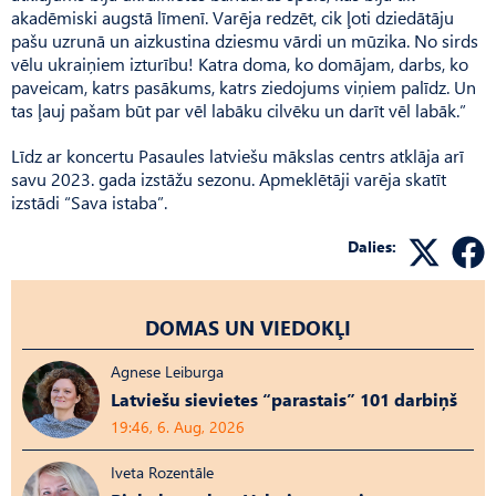
akadēmiski augstā līmenī. Varēja redzēt, cik ļoti dziedātāju
pašu uzrunā un aizkustina dziesmu vārdi un mūzika. No sirds
vēlu ukraiņiem izturību! Katra doma, ko domājam, darbs, ko
paveicam, katrs pasākums, katrs ziedojums viņiem palīdz. Un
tas ļauj pašam būt par vēl labāku cilvēku un darīt vēl labāk.”
Līdz ar koncertu Pasaules latviešu mākslas centrs atklāja arī
savu 2023. gada izstāžu sezonu. Apmeklētāji varēja skatīt
izstādi “Sava istaba”.
Dalies:
DOMAS UN VIEDOKĻI
Agnese Leiburga
Latviešu sievietes “parastais” 101 darbiņš
19:46, 6. Aug, 2026
Iveta Rozentāle