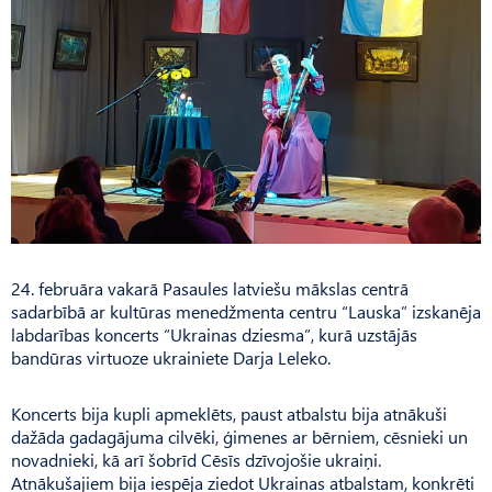
24. februāra vakarā Pasaules latviešu mākslas centrā
sadarbībā ar kultūras menedžmenta centru “Lauska” izskanēja
labdarības koncerts “Ukrainas dziesma”, kurā uzstājās
bandūras virtuoze ukrainiete Darja Leleko.
Koncerts bija kupli apmeklēts, paust atbalstu bija atnākuši
dažāda gadagājuma cilvēki, ģimenes ar bērniem, cēsnieki un
novadnieki, kā arī šobrīd Cēsīs dzīvojošie ukraiņi.
Atnākušajiem bija iespēja ziedot Ukrainas atbalstam, konkrēti