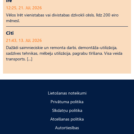
Īrē
12:25, 21. Jūl, 2026
Vēlos īrēt vienistabas vai divistabas dzīvokli cēsīs, līdz 200 eiro
mēnesī.
Citi
21:43, 13. Jūl, 2026
Dažādi saimnieciskie un remonta darbi, demontāža-utilizācija,
sadzīves tehnikas, mēbeļu utilizācija, pagrabu tīrīšana. Visa veida
transports. […]
Lietošanas noteikumi
Privātuma politika
Sīkdatņu politika
Atcelšanas politika
Autortiesības