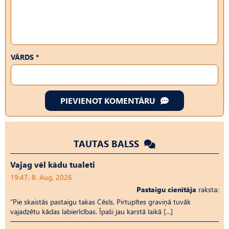
VĀRDS *
PIEVIENOT KOMENTĀRU
TAUTAS BALSS
Vajag vēl kādu tualeti
19:47, 8. Aug, 2026
Pastaigu cienītāja
raksta:
“Pie skaistās pastaigu takas Cēsīs, Pirtupītes graviņā tuvāk
vajadzētu kādas labierīcības. Īpaši jau karstā laikā […]