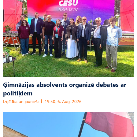
Ģimnāzijas absolvents organizē debates ar
politiķiem
Izglītība un jaunieši
19:50, 6. Aug, 2026