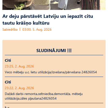
Ar deju pārstāvēt Latviju un iepazīt citu
tautu krāšņo kultūru
Sabiedrība
03:00, 5. Aug, 2026
SLUDINĀJUMI
Citi
23:25, 2. Aug, 2026
Veco mēbeļu u.c. lietu utilizācija/izvešana/pārvešana 24826054
Citi
23:22, 2. Aug, 2026
Dažādi darbi-remonta,celtniecība,demontāža, mēbeļu
utiliāzācija,zāles pļaušana24826054