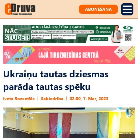
ABONĒŠANA
Ukraiņu tautas dziesmas
parāda tautas spēku
Iveta Rozentāle
Sabiedrība
02:00, 7. Mar, 2023