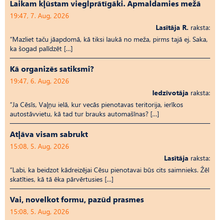
Laikam kļūstam vieglprātīgāki. Apmaldamies mežā
19:47, 7. Aug, 2026
Lasītāja R.
raksta:
“Mazliet taču jāapdomā, kā tiksi laukā no meža, pirms tajā ej. Saka,
ka šogad palīdzēt […]
Kā organizēs satiksmi?
19:47, 6. Aug, 2026
Iedzīvotāja
raksta:
“Ja Cēsīs, Vaļņu ielā, kur vecās pienotavas teritorija, ierīkos
autostāvvietu, kā tad tur brauks automašīnas? […]
Atļāva visam sabrukt
15:08, 5. Aug, 2026
Lasītāja
raksta:
“Labi, ka beidzot kādreizējai Cēsu pienotavai būs cits saimnieks. Žēl
skatīties, kā tā ēka pārvērtusies […]
Vai, novelkot formu, pazūd prasmes
15:08, 5. Aug, 2026