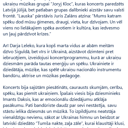
ukraiņu mūzikas grupai “Joryj Kloc”, kuras koncerts paredzēts
Latvijā jūlijā, bet patlaban grupas dalībnieki aizstāv savu valsti
frontē. “Lauska” pārstāvis Juris Zalāns atzina: “Mums katram
spēku dod mūsu ģimenes, draugi, vieta, kur dzīvojam. Un vēl
viens no lielākajiem spēka avotiem ir kultūra, kas iedvesmo
un ļauj pārdzīvot krīzes.”
Arī Darja Leleko, kura kopš marta vidus ar abām meitām
dzīvo Siguldā, bet vīrs ir Ukrainā, aizstāvot dzimteni pret
iebrucējiem, izveidojusi koncertprogrammu, kurā ar ukraiņu
dziesmām parāda tautas enerģiju un spēku. Ukrainiete ir
dziedātāja, mūziķe, kas spēlē ukraiņu nacionālo instrumentu
bandūru, aktrise un mūzikas pedagoģe.
Koncerts bija sajūtām piesātināts, caurausts skumjām, cerību,
spēku, kas piemīt ukraiņiem. Īpašais viesis bija dziesminieks
Imants Daksis, kas ar emocionālu dziedājumu atklāja
pasākumu. Pati bandūriste daudz par sevi nestāstīja, savu
stāstu ielika dziesmās un mūzikā. To izpildījums neatstāja
vienaldzīgu nevienu, sākot ar Ukrainas himnu un beidzot ar
latviski dziedāto “Tumša nakte, zaļa zāle”, kurai klausītāji klusi,