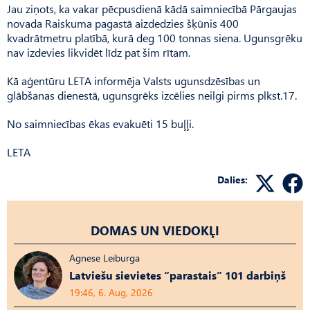
Jau ziņots, ka vakar pēcpusdienā kādā saimniecībā Pārgaujas
novada Raiskuma pagastā aizdedzies šķūnis 400
kvadrātmetru platībā, kurā deg 100 tonnas siena. Ugunsgrēku
nav izdevies likvidēt līdz pat šim rītam.
Kā aģentūru LETA informēja Valsts ugunsdzēsības un
glābšanas dienestā, ugunsgrēks izcēlies neilgi pirms plkst.17.
No saimniecības ēkas evakuēti 15 buļļi.
LETA
Dalies:
DOMAS UN VIEDOKĻI
Agnese Leiburga
Latviešu sievietes “parastais” 101 darbiņš
19:46, 6. Aug, 2026