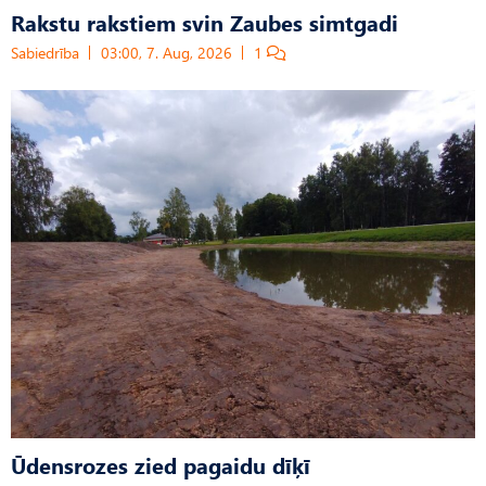
Rakstu rakstiem svin Zaubes simtgadi
Sabiedrība
03:00, 7. Aug, 2026
1
Ūdensrozes zied pagaidu dīķī