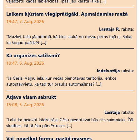
vajadzētu kādas labierīcības. Īpaši jau karstā laikā […]
Laikam kļūstam vieglprātīgāki. Apmaldamies mežā
19:47, 7. Aug, 2026
Lasītāja R.
raksta:
“Mazliet taču jāapdomā, kā tiksi laukā no meža, pirms tajā ej. Saka,
ka šogad palīdzēt […]
Kā organizēs satiksmi?
19:47, 6. Aug, 2026
Iedzīvotāja
raksta:
“Ja Cēsīs, Vaļņu ielā, kur vecās pienotavas teritorija, ierīkos
autostāvvietu, kā tad tur brauks automašīnas? […]
Atļāva visam sabrukt
15:08, 5. Aug, 2026
Lasītāja
raksta:
“Labi, ka beidzot kādreizējai Cēsu pienotavai būs cits saimnieks. Žēl
skatīties, kā tā ēka pārvērtusies […]
Vai, novelkot formu, pazūd prasmes