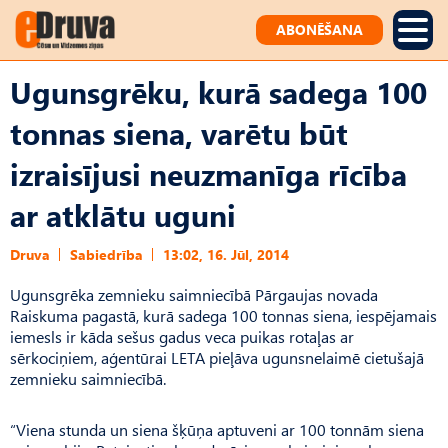
ABONĒŠANA
Ugunsgrēku, kurā sadega 100
tonnas siena, varētu būt
izraisījusi neuzmanīga rīcība
ar atklātu uguni
Druva
Sabiedrība
13:02, 16. Jūl, 2014
Ugunsgrēka zemnieku saimniecībā Pārgaujas novada
Raiskuma pagastā, kurā sadega 100 tonnas siena, iespējamais
iemesls ir kāda sešus gadus veca puikas rotaļas ar
sērkociņiem, aģentūrai LETA pieļāva ugunsnelaimē cietušajā
zemnieku saimniecībā.
“Viena stunda un siena šķūņa aptuveni ar 100 tonnām siena