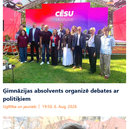
Ģimnāzijas absolvents organizē debates ar
politiķiem
Izglītība un jaunieši
19:50, 6. Aug, 2026