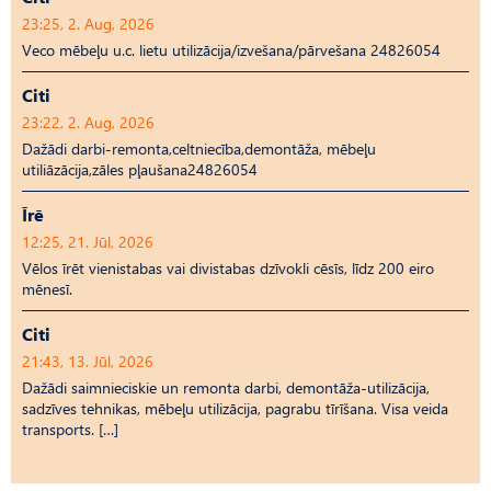
23:25, 2. Aug, 2026
Veco mēbeļu u.c. lietu utilizācija/izvešana/pārvešana 24826054
Citi
23:22, 2. Aug, 2026
Dažādi darbi-remonta,celtniecība,demontāža, mēbeļu
utiliāzācija,zāles pļaušana24826054
Īrē
12:25, 21. Jūl, 2026
Vēlos īrēt vienistabas vai divistabas dzīvokli cēsīs, līdz 200 eiro
mēnesī.
Citi
21:43, 13. Jūl, 2026
Dažādi saimnieciskie un remonta darbi, demontāža-utilizācija,
sadzīves tehnikas, mēbeļu utilizācija, pagrabu tīrīšana. Visa veida
transports. […]