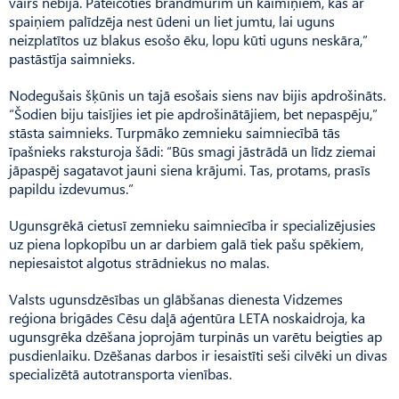
vairs nebija. Pateicoties brandmūrim un kaimiņiem, kas ar
spaiņiem palīdzēja nest ūdeni un liet jumtu, lai uguns
neizplatītos uz blakus esošo ēku, lopu kūti uguns neskāra,”
pastāstīja saimnieks.
Nodegušais šķūnis un tajā esošais siens nav bijis apdrošināts.
“Šodien biju taisījies iet pie apdrošinātājiem, bet nepaspēju,”
stāsta saimnieks. Turpmāko zemnieku saimniecībā tās
īpašnieks raksturoja šādi: “Būs smagi jāstrādā un līdz ziemai
jāpaspēj sagatavot jauni siena krājumi. Tas, protams, prasīs
papildu izdevumus.”
Ugunsgrēkā cietusī zemnieku saimniecība ir specializējusies
uz piena lopkopību un ar darbiem galā tiek pašu spēkiem,
nepiesaistot algotus strādniekus no malas.
Valsts ugunsdzēsības un glābšanas dienesta Vidzemes
reģiona brigādes Cēsu daļā aģentūra LETA noskaidroja, ka
ugunsgrēka dzēšana joprojām turpinās un varētu beigties ap
pusdienlaiku. Dzēšanas darbos ir iesaistīti seši cilvēki un divas
specializētā autotransporta vienības.