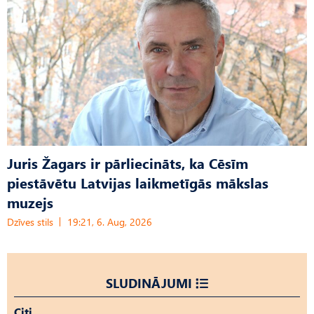
Juris Žagars ir pārliecināts, ka Cēsīm
piestāvētu Latvijas laikmetīgās mākslas
muzejs
Dzīves stils
19:21, 6. Aug, 2026
SLUDINĀJUMI
Citi