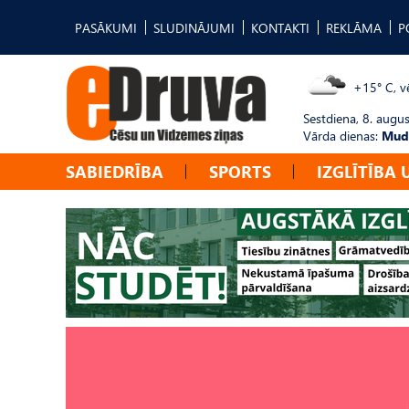
PASĀKUMI
SLUDINĀJUMI
KONTAKTI
REKLĀMA
P
+15° C, vē
Sestdiena, 8. augus
Vārda dienas:
Mudī
SABIEDRĪBA
SPORTS
IZGLĪTĪBA 