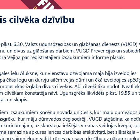
s cilvēka dzīvību
 plkst. 6.30, Valsts ugunsdzēsības un glābšanas dienests (VUGD)
nu un divus uz glābšanas darbiem. VUGD Prevencijas un sabiedr
ra Vējiņa par reģistrētajiem izsaukumiem informē plašāk.
gales ielu Alūksnē, kur vienstāvu dzīvojamā mājā bija izveidojies
pa ēkas logu un durvju ailēm veļas dūmi un ēkā izveidojies spēcī
ās ēkas izglāba divus cilvēkus. Abi cilvēki tika nodoti Neatli
 cilvēkam konstatēja nāvi. Ugunsgrēks likvidēts plkst. 19.55 un t
as un skapis.
 diviem izsaukumiem Kocēnu novadā un Cēsīs, kur māju dūmvados
unsgrēku, kur māju dūmvados deg sodrēji. VUGD atgādina, ka netīr
m kurināmajam, uz skursteņa iekšējās virsmas veidojas kvēpu, so
mā samazina apkures ierīces darbības efektivitāti, bet sliktākajā –
kvienu saimnieku neatlikt rūpes par savu drošību uz nākamo apku