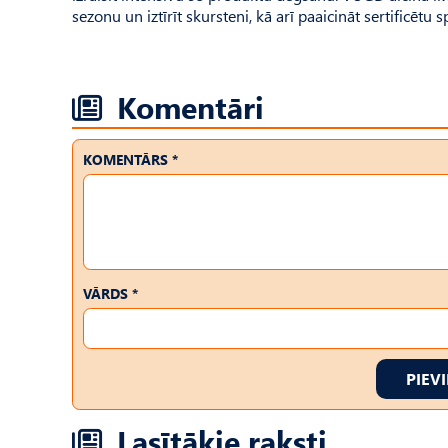
sezonu un iztīrīt skursteni, kā arī paaicināt sertificētu
Komentāri
KOMENTĀRS *
VĀRDS *
PIEV
Lasītākie raksti