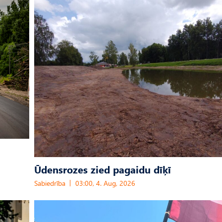
Ūdensrozes zied pagaidu dīķī
Sabiedrība
03:00, 4. Aug, 2026