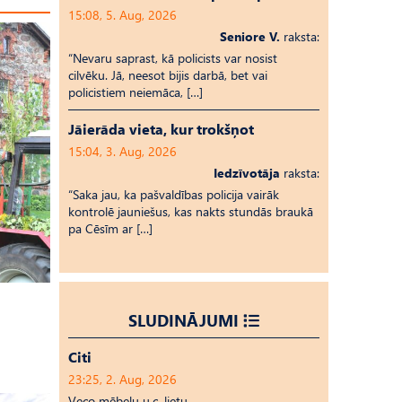
15:08, 5. Aug, 2026
Seniore V.
raksta:
“Nevaru saprast, kā policists var nosist
cilvēku. Jā, neesot bijis darbā, bet vai
policistiem neiemāca, […]
Jāierāda vieta, kur trokšņot
15:04, 3. Aug, 2026
Iedzīvotāja
raksta:
“Saka jau, ka pašvaldības policija vairāk
kontrolē jauniešus, kas nakts stundās braukā
pa Cēsīm ar […]
SLUDINĀJUMI
Citi
23:25, 2. Aug, 2026
Veco mēbeļu u.c. lietu