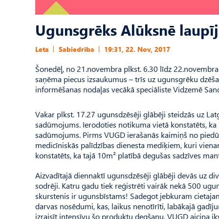
Ugunsgrēks Alūksnē laupīji
Leta
Sabiedrība
19:31, 22. Nov, 2017
Šonedēļ, no 21.novembra plkst. 6.30 līdz 22.novembra
saņēma piecus izsaukumus – trīs uz ugunsgrēku dzēša
informēšanas nodaļas vecākā speciāliste Vidzemē Sand
Vakar plkst. 17.27 ugunsdzēsēji glābēji steidzās uz Lat
sadūmojums. Ierodoties notikuma vietā konstatēts, ka 
sadūmojums. Pirms VUGD ierašanās kaimiņš no piedūmot
medicīniskās palīdzības dienesta mediķiem, kuri vienam
konstatēts, ka tajā 10m² platībā degušas sadzīves mant
Aizvadītajā diennaktī ugunsdzēsēji glābēji devās uz
sodrēji. Katru gadu tiek reģistrēti vairāk nekā 500 ug
skurstenis ir ugunsbīstams! Sadegot jebkuram cietaja
darvas nosēdumi, kas, laikus nenotīrīti, labākajā gadīju
izraisīt intensīvu šo produktu degšanu. VUGD aicina i