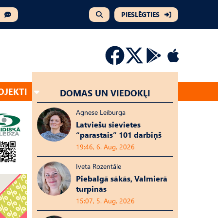
PIESLĒGTIES
OJEKTI
DOMAS UN VIEDOKĻI
Agnese Leiburga
Latviešu sievietes
“parastais” 101 darbiņš
19:46, 6. Aug, 2026
Iveta Rozentāle
Piebalgā sākās, Valmierā
turpinās
15:07, 5. Aug, 2026