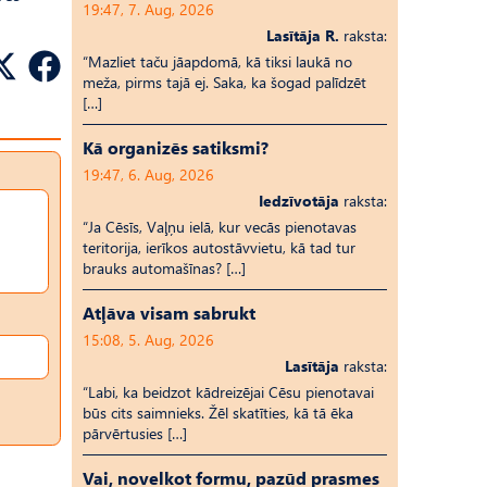
19:47, 7. Aug, 2026
Lasītāja R.
raksta:
“Mazliet taču jāapdomā, kā tiksi laukā no
meža, pirms tajā ej. Saka, ka šogad palīdzēt
[…]
Kā organizēs satiksmi?
19:47, 6. Aug, 2026
Iedzīvotāja
raksta:
“Ja Cēsīs, Vaļņu ielā, kur vecās pienotavas
teritorija, ierīkos autostāvvietu, kā tad tur
brauks automašīnas? […]
Atļāva visam sabrukt
15:08, 5. Aug, 2026
Lasītāja
raksta:
“Labi, ka beidzot kādreizējai Cēsu pienotavai
būs cits saimnieks. Žēl skatīties, kā tā ēka
pārvērtusies […]
Vai, novelkot formu, pazūd prasmes