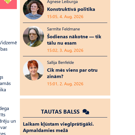
Agnese Leiburga
Konstruktīvā politika
15:05, 4. Aug, 2026
Sarmīte Feldmane
Šodienas nākotne — tik
 Vidzemē
tālu nu esam
ības
15:02, 3. Aug, 2026
Sallija Benfelde
Cik mēs viens par otru
zinām?
gs
ekamās
15:01, 2. Aug, 2026
ika
 dega
TAUTAS BALSS
īts
drēju un
Laikam kļūstam vieglprātīgāki.
 var
Apmaldamies mežā
res