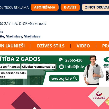
ABONĒŠANA
E-AVĪZE
ZIŅOT DRUVAI
OLITISKĀ REKLĀMA
jš 3.17 m/s, D-DR vēja virziens
ts
te, Vladislavs, Vladislava
UN JAUNIEŠI
DZĪVES STILS
VIDEO
PR