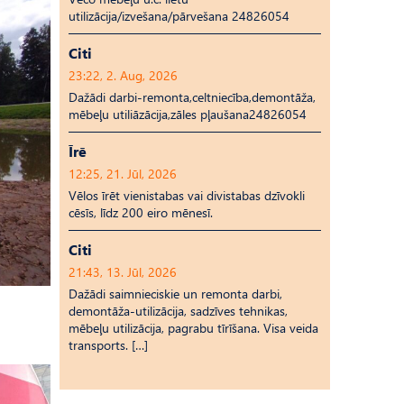
utilizācija/izvešana/pārvešana 24826054
Citi
23:22, 2. Aug, 2026
Dažādi darbi-remonta,celtniecība,demontāža,
mēbeļu utiliāzācija,zāles pļaušana24826054
Īrē
12:25, 21. Jūl, 2026
Vēlos īrēt vienistabas vai divistabas dzīvokli
cēsīs, līdz 200 eiro mēnesī.
Citi
21:43, 13. Jūl, 2026
Dažādi saimnieciskie un remonta darbi,
demontāža-utilizācija, sadzīves tehnikas,
mēbeļu utilizācija, pagrabu tīrīšana. Visa veida
transports. […]