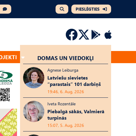
PIESLĒGTIES
OJEKTI
DOMAS UN VIEDOKĻI
Agnese Leiburga
Latviešu sievietes
“parastais” 101 darbiņš
19:46, 6. Aug, 2026
Iveta Rozentāle
Piebalgā sākās, Valmierā
turpinās
15:07, 5. Aug, 2026