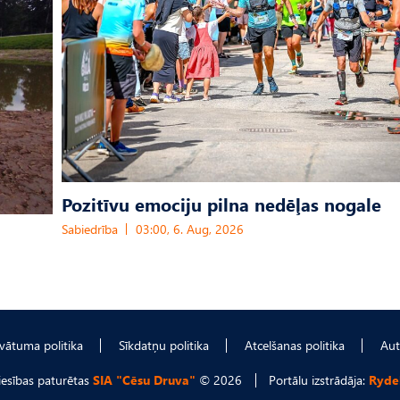
Pozitīvu emociju pilna nedēļas nogale
Sabiedrība
03:00, 6. Aug, 2026
ivātuma politika
Sīkdatņu politika
Atcelšanas politika
Aut
tiesības paturētas
SIA "Cēsu Druva"
© 2026
Portālu izstrādāja:
Ryde