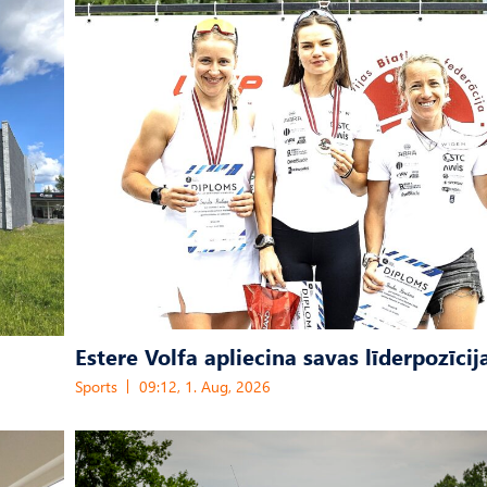
Estere Volfa apliecina savas līderpozīcij
Sports
09:12, 1. Aug, 2026