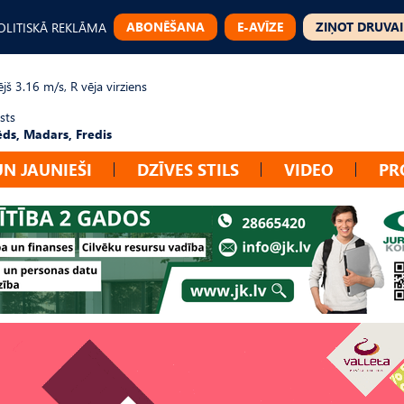
ABONĒŠANA
E-AVĪZE
ZIŅOT DRUVAI
OLITISKĀ REKLĀMA
jš 3.16 m/s, R vēja virziens
sts
ēds, Madars, Fredis
UN JAUNIEŠI
DZĪVES STILS
VIDEO
PR