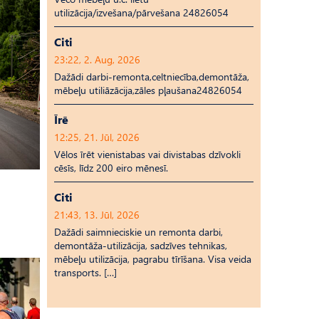
utilizācija/izvešana/pārvešana 24826054
Citi
23:22, 2. Aug, 2026
Dažādi darbi-remonta,celtniecība,demontāža,
mēbeļu utiliāzācija,zāles pļaušana24826054
Īrē
12:25, 21. Jūl, 2026
Vēlos īrēt vienistabas vai divistabas dzīvokli
cēsīs, līdz 200 eiro mēnesī.
Citi
21:43, 13. Jūl, 2026
Dažādi saimnieciskie un remonta darbi,
demontāža-utilizācija, sadzīves tehnikas,
mēbeļu utilizācija, pagrabu tīrīšana. Visa veida
transports. […]