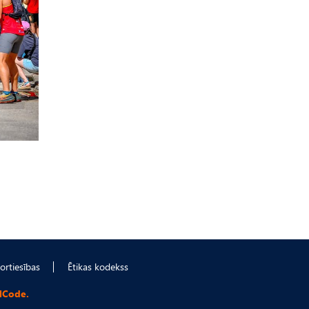
ortiesības
Ētikas kodekss
lCode.