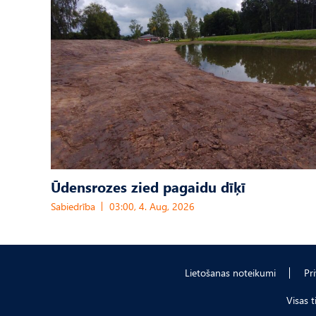
Ūdensrozes zied pagaidu dīķī
Sabiedrība
03:00, 4. Aug, 2026
Lietošanas noteikumi
Pr
Visas 