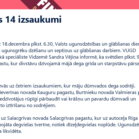
s 14 izsaukumi
dz 18.decembra plkst. 6.30, Valsts ugunsdzēsības un glābšanas die
 ugunsgrēku dzēšanu un septiņus uz glābšanas darbiem. VUGD
 speciāliste Vidzemē Sandra Vējiņa informē, ka svētdien plkst. 9
tu, kur divstāvu dzīvojamā mājā dega grīda un starpstāvu pār
 devās uz četriem izsaukumiem, kur māju dūmvados dega sodrēji.
Beverīnas novada Kauguru pagastu, Burtnieku novada Valmieras 
edzīvotājus rūpīgi pārbaudīt vai krāšņu un pavardu dūmvadi un
 to iztīrīšanu no sodrējiem.
 uz Salacgrīvas novada Salacgrīvas pagastu, kur uz autoceļa Rīga
bojāta degvielas tvertne, notiek dīzeļdegvielas noplūde. Ugunsdzē
 likvidēta.