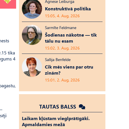
Agnese Leiburga
Konstruktīvā politika
15:05, 4. Aug, 2026
Sarmīte Feldmane
Šodienas nākotne — tik
nests
tālu nu esam
15:02, 3. Aug, 2026
.15 tika
segums 4
Sallija Benfelde
Cik mēs viens par otru
zinām?
15:01, 2. Aug, 2026
pagastu,
TAUTAS BALSS
 –
sēji
Laikam kļūstam vieglprātīgāki.
Apmaldamies mežā