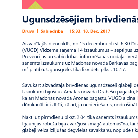
Ugunsdzēsējiem brīvdienā
Druva
Sabiedrība
15:33, 18. Dec, 2017
Aizvadītajās diennaktīs, no 15.decembra plkst. 6.30 lī
(VUGD) Vidzemē saņēma 14 izsaukumus – septiņus uz
Prevencijas un sabiedrības informēšanas nodaļas vecākā
saņemts izsaukums uz Madonas novada Barkavas pagas
m² platībā. Ugunsgrēks tika likvidēts plkst. 10.17.
Savukārt aizvadītajā brīvdienās ugunsdzēsēji glābēji
Izsaukumi bijuši uz Amatas novada Drabešu pagastu, 
kā arī Madonas novada Aronas pagastu. VUGD aicina i
dūmkanāli ir iztīrīti, kā arī, ja nepieciešams, nodrošināt
Naktī uz pirmdienu plkst. 2.04 tika saņemts izsaukums
Igaunijas robeža bija avarējusi smagā automašīna, tai 
glābēji veica izlijušās degvielas savākšanu, noplūde tika