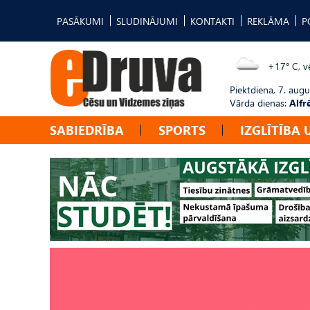
PASĀKUMI
SLUDINĀJUMI
KONTAKTI
REKLĀMA
P
+17° C, vē
Piektdiena, 7. augu
Vārda dienas:
Alfr
SABIEDRĪBA
SPORTS
IZGLĪTĪBA 