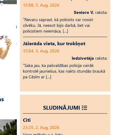
15:08, 5. Aug, 2026
Seniore V.
raksta:
“Nevaru saprast, kā policists var nosist
cilvēku. Jā, neesot bijis darbā, bet vai
policistiem neiemāca, […]
Jāierāda vieta, kur trokšņot
15:04, 3. Aug, 2026
Iedzīvotāja
raksta:
“Saka jau, ka pašvaldības policija vairāk
kontrolē jauniešus, kas nakts stundās braukā
pa Cēsīm ar […]
as
SLUDINĀJUMI
Citi
23:25, 2. Aug, 2026
Veco mēbeļu u.c. lietu