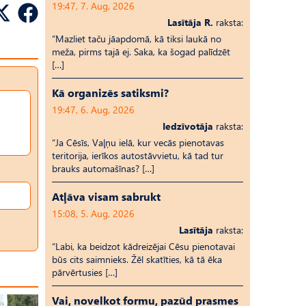
19:47, 7. Aug, 2026
Lasītāja R.
raksta:
“Mazliet taču jāapdomā, kā tiksi laukā no
meža, pirms tajā ej. Saka, ka šogad palīdzēt
[…]
Kā organizēs satiksmi?
19:47, 6. Aug, 2026
Iedzīvotāja
raksta:
“Ja Cēsīs, Vaļņu ielā, kur vecās pienotavas
teritorija, ierīkos autostāvvietu, kā tad tur
brauks automašīnas? […]
Atļāva visam sabrukt
15:08, 5. Aug, 2026
Lasītāja
raksta:
“Labi, ka beidzot kādreizējai Cēsu pienotavai
būs cits saimnieks. Žēl skatīties, kā tā ēka
pārvērtusies […]
Vai, novelkot formu, pazūd prasmes