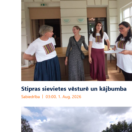
Stipras sievietes vēsturē un kājbumba
Sabiedrība
03:00, 1. Aug, 2026