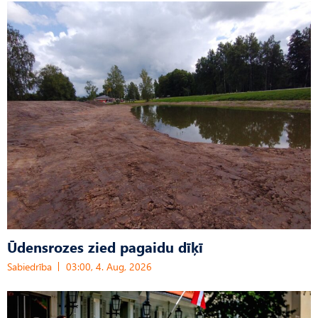
Ūdensrozes zied pagaidu dīķī
Sabiedrība
03:00, 4. Aug, 2026