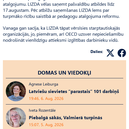
atalgojumu. LIZDA vēlas saņemt pašvaldību atbildes līdz
17.augustam. Pēc atbilžu saņemšanas LIZDA lems par
turpmāko rīcību saistībā ar pedagogu atalgojuma reformu.
Vanaga gan sacīja, ka LIZDA tāpat vērsīsies starptautiskajās
organizācijās, jo, piemēram, arī OECD uzsver nepieciešamību
nodrošināt vienlīdzīgu attieksmi izglītības darbinieku vidū.
Dalies:
DOMAS UN VIEDOKĻI
Agnese Leiburga
Latviešu sievietes “parastais” 101 darbiņš
19:46, 6. Aug, 2026
Iveta Rozentāle
Piebalgā sākās, Valmierā turpinās
15:07, 5. Aug, 2026