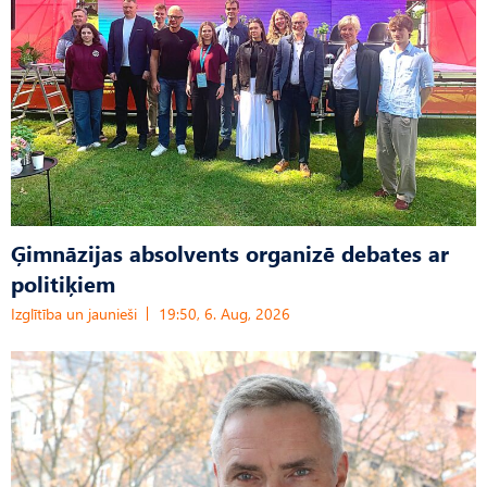
Ģimnāzijas absolvents organizē debates ar
politiķiem
Izglītība un jaunieši
19:50, 6. Aug, 2026