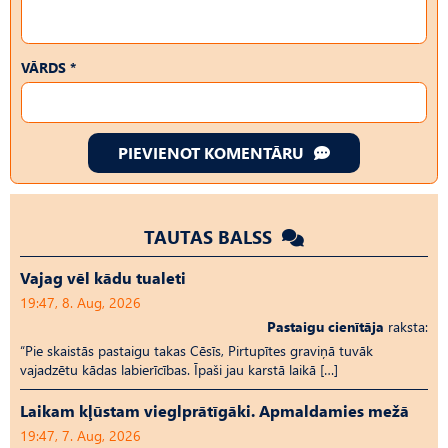
VĀRDS *
PIEVIENOT KOMENTĀRU
TAUTAS BALSS
Vajag vēl kādu tualeti
19:47, 8. Aug, 2026
Pastaigu cienītāja
raksta:
“Pie skaistās pastaigu takas Cēsīs, Pirtupītes graviņā tuvāk
vajadzētu kādas labierīcības. Īpaši jau karstā laikā […]
Laikam kļūstam vieglprātīgāki. Apmaldamies mežā
19:47, 7. Aug, 2026