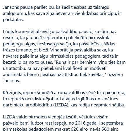
Jansons pauda pārliecību, ka šādi tiesības uz taisnīgu
atalgojumu, kas savā ziņā ietver arī vienlīdzības principu, ir
pārkāptas.
Lūgts komentēt atsevišķu pašvaldību pausto, ka tām nav
resursu, lai jau no 1.septembra palielinātu pirmsskolas
pedagogu algas, tiesībsargs sacīja, ka pašvaldības šādas
frāzes izmantojot bieži. Viņaprāt, ja pašvaldība saka, ka
nevarēs palielināt algu pirmsskolas pedagogiem, tad tā ir
bezatbildība no to puses. “Runa ir par bērniem, viņu tiesībām
uz attīstību. Ja nav pietiekami kvalificēti un motivēti
audzinātāji, bērnu tiesības uz attīstību tiek kavētas,” uzsvēra
Jansons.
Kā ziņots, iepriekšminētā atruna valdības sēdē tika pieņemta,
to iepriekš neizdiskutējot ar Latvijas Izglītības un zinātnes
darbinieku arodbiedrību (LIZDA), kas radīja neapmierinātību.
LIZDA valde pirmdien vienojās izsūtīt vēstules visām
pašvaldībām, lūdzot rast iespēju no 2016.gada 1.septembra
pirmsskolas pedagogiem maksāt 620 eiro, nevis 560 eiro