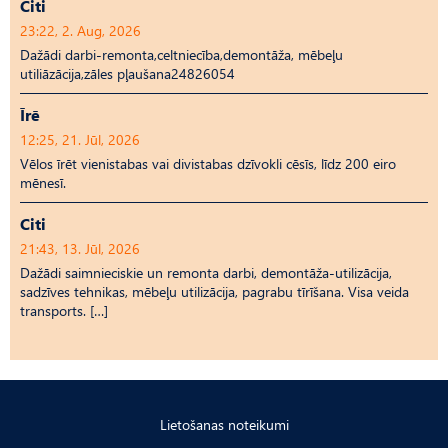
Citi
23:22, 2. Aug, 2026
Dažādi darbi-remonta,celtniecība,demontāža, mēbeļu
utiliāzācija,zāles pļaušana24826054
Īrē
12:25, 21. Jūl, 2026
Vēlos īrēt vienistabas vai divistabas dzīvokli cēsīs, līdz 200 eiro
mēnesī.
Citi
21:43, 13. Jūl, 2026
Dažādi saimnieciskie un remonta darbi, demontāža-utilizācija,
sadzīves tehnikas, mēbeļu utilizācija, pagrabu tīrīšana. Visa veida
transports. […]
Lietošanas noteikumi