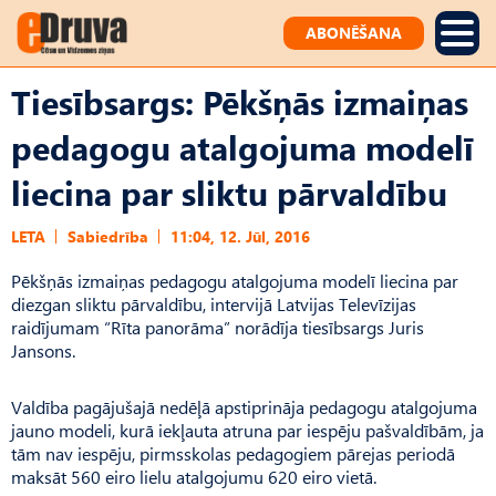
ABONĒŠANA
Tiesībsargs: Pēkšņās izmaiņas
pedagogu atalgojuma modelī
liecina par sliktu pārvaldību
LETA
Sabiedrība
11:04, 12. Jūl, 2016
Pēkšņās izmaiņas pedagogu atalgojuma modelī liecina par
diezgan sliktu pārvaldību, intervijā Latvijas Televīzijas
raidījumam “Rīta panorāma” norādīja tiesībsargs Juris
Jansons.
Valdība pagājušajā nedēļā apstiprināja pedagogu atalgojuma
jauno modeli, kurā iekļauta atruna par iespēju pašvaldībām, ja
tām nav iespēju, pirmsskolas pedagogiem pārejas periodā
maksāt 560 eiro lielu atalgojumu 620 eiro vietā.