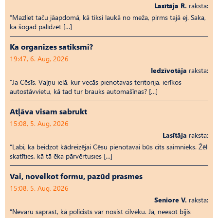
Lasītāja R.
raksta:
“Mazliet taču jāapdomā, kā tiksi laukā no meža, pirms tajā ej. Saka,
ka šogad palīdzēt […]
Kā organizēs satiksmi?
19:47, 6. Aug, 2026
Iedzīvotāja
raksta:
“Ja Cēsīs, Vaļņu ielā, kur vecās pienotavas teritorija, ierīkos
autostāvvietu, kā tad tur brauks automašīnas? […]
Atļāva visam sabrukt
15:08, 5. Aug, 2026
Lasītāja
raksta:
“Labi, ka beidzot kādreizējai Cēsu pienotavai būs cits saimnieks. Žēl
skatīties, kā tā ēka pārvērtusies […]
Vai, novelkot formu, pazūd prasmes
15:08, 5. Aug, 2026
Seniore V.
raksta:
“Nevaru saprast, kā policists var nosist cilvēku. Jā, neesot bijis