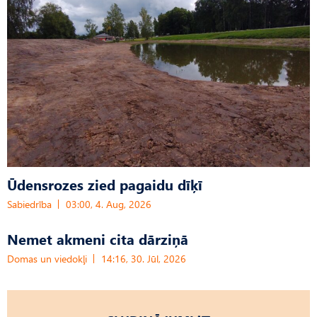
Ūdensrozes zied pagaidu dīķī
Sabiedrība
03:00, 4. Aug, 2026
Nemet akmeni cita dārziņā
Domas un viedokļi
14:16, 30. Jūl, 2026