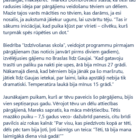
radusies ideja par pārgājienu veidošanu tēviem un dēliem.
Mazie tajos varēs mācīties no tēviem, kas darāms, ja esi
nosalis, ja aukstumā jāiekur uguns, lai uzvārītu tēju. “Tas ir
sākums iniciācijai, kad puika kļūst par vīrieti – cilvēku, kurš
turpmāk spēs rūpēties un dot.”
Biedrība “Izdzīvošanas skola”, veidojot programmu pirmajam
pārgājienam (tas noticis janvārī pirms diviem gadiem),
izvēlējusies gājienu no Braslas līdz Gaujai. “Kad gatavoju
trasīti un paliku pa nakti pie upes, ārā bija mīnus 27 grādi.
Nākamajā dienā, kad bērniem bija jānāk pa šo maršrutu,
jātiek līdz Gaujas ietekai, par laimi, laika apstākļi nebija tik
dramatiski. Temperatūra laukā bija mīnus 15 grādi.”
Jaunākajam puikam, kurš ar tēvu paveicis šo pārgājienu, bijis
vien septiņarpus gadu. Vērojot tēvu un dēlu attiecības
pārgājienā, Mareks sapratis, ka māca mērķ­tiecību. Tētis
mazāko puiku – 7,5 gadus veco- dažubrīd panesis, citu brīdi
pavilcis aiz rokas kalnā: “Par visu, kas piedzīvots kopā ar tēti,
dēls pēc tam bija ļoti, ļoti laimīgs un teica: “Tēti, tā bija mana
laimīgākā diena visā gadā!””