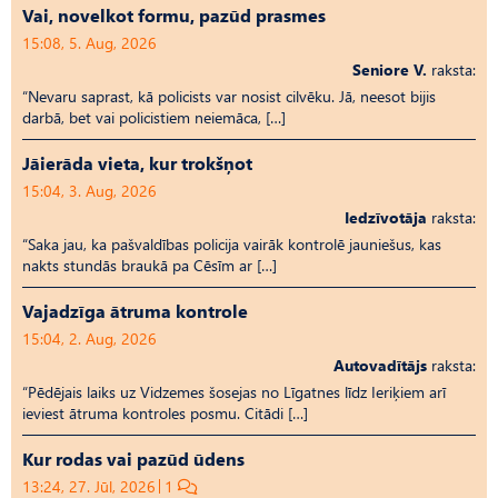
Vai, novelkot formu, pazūd prasmes
15:08, 5. Aug, 2026
Seniore V.
raksta:
“Nevaru saprast, kā policists var nosist cilvēku. Jā, neesot bijis
darbā, bet vai policistiem neiemāca, […]
Jāierāda vieta, kur trokšņot
15:04, 3. Aug, 2026
Iedzīvotāja
raksta:
“Saka jau, ka pašvaldības policija vairāk kontrolē jauniešus, kas
nakts stundās braukā pa Cēsīm ar […]
Vajadzīga ātruma kontrole
15:04, 2. Aug, 2026
Autovadītājs
raksta:
“Pēdējais laiks uz Vid­ze­mes šosejas no Līgatnes līdz Ieriķiem arī
ieviest ātruma kontroles posmu. Citādi […]
Kur rodas vai pazūd ūdens
13:24, 27. Jūl, 2026
1