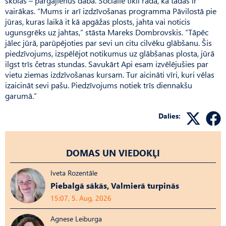
skolas – pārgājienus dabā. Sociālie tīkli rāda, ka tādas ir
vairākas. “Mums ir arī izdzīvošanas programma Pāvilostā pie
jūras, kuras laikā it kā apgāžas plosts, jahta vai noticis
ugunsgrēks uz jahtas,” stāsta Mareks Dombrovskis. “Tāpēc
jālec jūrā, parūpējoties par sevi un citu cilvēku glābšanu. Šis
piedzīvojums, izspēlējot notikumus uz glābšanas plosta, jūrā
ilgst trīs četras stundas. Savukārt Api esam izvēlējušies par
vietu ziemas izdzīvošanas kursam. Tur aicināti vīri, kuri vēlas
izaicināt sevi pašu. Piedzīvojums notiek trīs diennakšu
garumā.”
Dalies:
DOMAS UN VIEDOKĻI
Iveta Rozentāle
Piebalgā sākās, Valmierā turpinās
15:07, 5. Aug, 2026
Agnese Leiburga