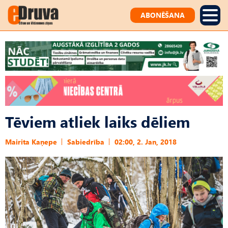
ABONĒŠANA
Tēviem atliek laiks dēliem
Mairita Kaņepe
Sabiedrība
02:00, 2. Jan, 2018