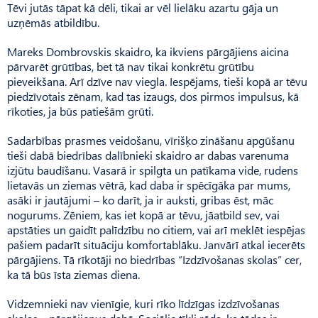
Tēvi jutās tāpat kā dēli, tikai ar vēl lielāku azartu gāja un
uzņēmās atbildību.
Mareks Dombrovskis skaidro, ka ikviens pārgājiens aicina
pārvarēt grūtības, bet tā nav tikai konkrētu grūtību
pieveikšana. Arī dzīve nav viegla. Iespējams, tieši kopā ar tēvu
piedzīvotais zēnam, kad tas izaugs, dos pirmos impulsus, kā
rīkoties, ja būs patiešām grūti.
Sadarbības prasmes veidošanu, vīrišķo zināšanu apgūšanu
tieši dabā biedrības dalībnieki skaidro ar dabas varenuma
izjūtu baudīšanu. Vasarā ir spilgta un patīkama vide, rudens
lietavās un ziemas vētrā, kad daba ir spēcīgāka par mums,
asāki ir jautājumi – ko darīt, ja ir auksti, gribas ēst, māc
nogurums. Zēniem, kas iet kopā ar tēvu, jāatbild sev, vai
apstāties un gaidīt palīdzību no citiem, vai arī meklēt iespējas
pašiem padarīt situāciju komfortablāku. Janvārī atkal iecerēts
pārgājiens. Tā rīkotāji no biedrības “Izdzīvo­šanas skolas” cer,
ka tā būs īsta ziemas diena.
Vidzemnieki nav vienīgie, kuri rīko līdzīgas izdzīvošanas