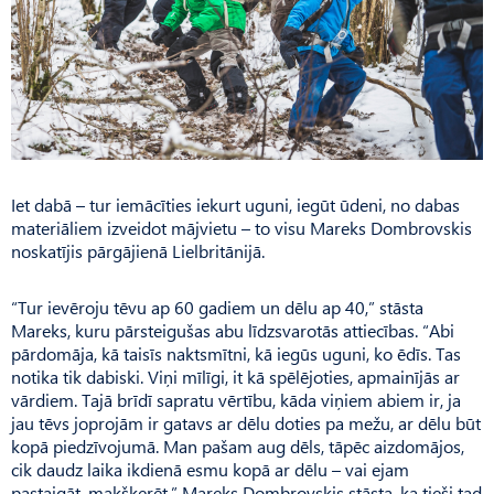
Iet dabā – tur iemācīties iekurt uguni, iegūt ūdeni, no dabas
materiāliem izveidot mājvietu – to visu Mareks Dombrovskis
noskatījis pārgājienā Lielbritānijā.
“Tur ievēroju tēvu ap 60 gadiem un dēlu ap 40,” stāsta
Mareks, kuru pārsteigušas abu līdzsvarotās attiecības. “Abi
pārdomāja, kā taisīs naktsmītni, kā iegūs uguni, ko ēdīs. Tas
notika tik dabiski. Viņi mīlīgi, it kā spēlējoties, apmainījās ar
vārdiem. Tajā brīdī sapratu vērtību, kāda viņiem abiem ir, ja
jau tēvs joprojām ir gatavs ar dēlu doties pa mežu, ar dēlu būt
kopā piedzīvojumā. Man pašam aug dēls, tāpēc aizdomājos,
cik daudz laika ikdienā esmu kopā ar dēlu – vai ejam
pastaigāt, makšķerēt.” Ma­reks Dombrovskis stāsta, ka tieši tad