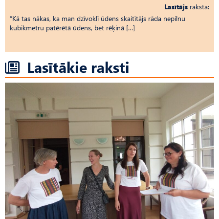
Lasītājs
raksta:
“Kā tas nākas, ka man dzīvoklī ūdens skaitītājs rāda nepilnu
kubikmetru patērētā ūdens, bet rēķinā […]
Lasītākie raksti