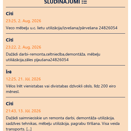
SLUDINĀJUMI
Citi
23:25, 2. Aug, 2026
Veco mēbeļu u.c. lietu utilizācija/izvešana/pārvešana 24826054
Citi
23:22, 2. Aug, 2026
Dažādi darbi-remonta,celtniecība,demontāža, mēbeļu
utiliāzācija,zāles pļaušana24826054
Īrē
12:25, 21. Jūl, 2026
Vēlos īrēt vienistabas vai divistabas dzīvokli cēsīs, līdz 200 eiro
mēnesī.
Citi
21:43, 13. Jūl, 2026
Dažādi saimnieciskie un remonta darbi, demontāža-utilizācija,
sadzīves tehnikas, mēbeļu utilizācija, pagrabu tīrīšana. Visa veida
transports. […]