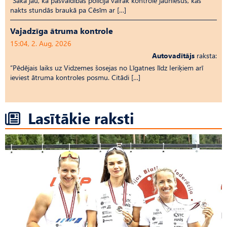
“Saka jau, ka pašvaldības policija vairāk kontrolē jauniešus, kas
nakts stundās braukā pa Cēsīm ar […]
Vajadzīga ātruma kontrole
15:04, 2. Aug, 2026
Autovadītājs
raksta:
“Pēdējais laiks uz Vid­ze­mes šosejas no Līgatnes līdz Ieriķiem arī
ieviest ātruma kontroles posmu. Citādi […]
Lasītākie raksti