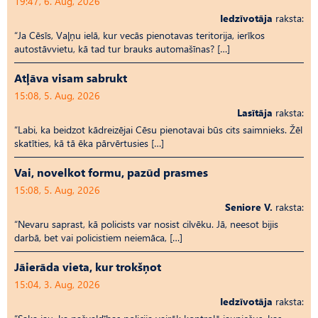
19:47, 6. Aug, 2026
Iedzīvotāja
raksta:
“Ja Cēsīs, Vaļņu ielā, kur vecās pienotavas teritorija, ierīkos
autostāvvietu, kā tad tur brauks automašīnas? […]
Atļāva visam sabrukt
15:08, 5. Aug, 2026
Lasītāja
raksta:
“Labi, ka beidzot kādreizējai Cēsu pienotavai būs cits saimnieks. Žēl
skatīties, kā tā ēka pārvērtusies […]
Vai, novelkot formu, pazūd prasmes
15:08, 5. Aug, 2026
Seniore V.
raksta:
“Nevaru saprast, kā policists var nosist cilvēku. Jā, neesot bijis
darbā, bet vai policistiem neiemāca, […]
Jāierāda vieta, kur trokšņot
15:04, 3. Aug, 2026
Iedzīvotāja
raksta: