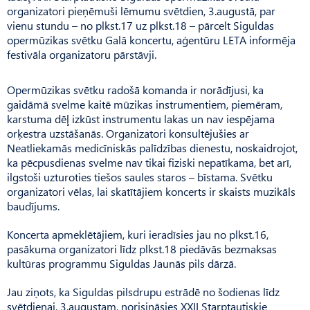
organizatori pieņēmuši lēmumu svētdien, 3.augustā, par
vienu stundu – no plkst.17 uz plkst.18 – pārcelt Siguldas
opermūzikas svētku Galā koncertu, aģentūru LETA informēja
festivāla organizatoru pārstāvji.
Opermūzikas svētku radošā komanda ir norādījusi, ka
gaidāmā svelme kaitē mūzikas instrumentiem, piemēram,
karstuma dēļ izkūst instrumentu lakas un nav iespējama
orķestra uzstāšanās. Organizatori konsultējušies ar
Neatliekamās medicīniskās palīdzības dienestu, noskaidrojot,
ka pēcpusdienas svelme nav tikai fiziski nepatīkama, bet arī,
ilgstoši uzturoties tiešos saules staros – bīstama. Svētku
organizatori vēlas, lai skatītājiem koncerts ir skaists muzikāls
baudījums.
Koncerta apmeklētājiem, kuri ieradīsies jau no plkst.16,
pasākuma organizatori līdz plkst.18 piedāvās bezmaksas
kultūras programmu Siguldas Jaunās pils dārzā.
Jau ziņots, ka Siguldas pilsdrupu estrādē no šodienas līdz
svētdienai, 3.augustam, norisināsies XXII Starptautiskie