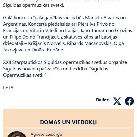
Siguldas opermūzikas svētki.
Galā koncerta īpaši gaidītais viesis būs Marselo Alvares no
Argentīnas. Koncertā piedalīsies arī Pjērs Īvs Privo no
Francijas un Vitorio Vitelli no Itālijas, Iano Tamara no Gruzijas
un Filipe Do no Francijas. Uz skatuves kāps arī Latvijas
dziedātāji – Krišjānis Norvelis, Rihards Mačanovskis, Olga
Jakovļeva un Dināra Rudāne.
XXII Starptautiskos Siguldas opermūzikas svētkus organizē
Siguldas novada pašvaldība un biedrība “Siguldas
Opermūzikas svētki”.
LETA
Dalies:
DOMAS UN VIEDOKĻI
Agnese Leiburga