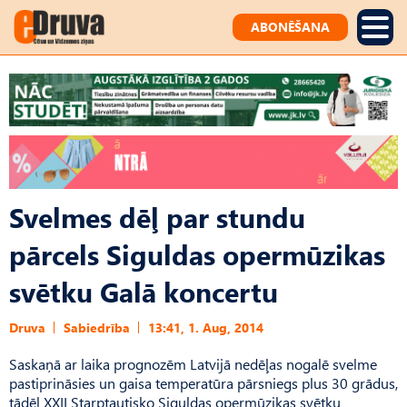
ABONĒŠANA
Svelmes dēļ par stundu
pārcels Siguldas opermūzikas
svētku Galā koncertu
Druva
Sabiedrība
13:41, 1. Aug, 2014
Saskaņā ar laika prognozēm Latvijā nedēļas nogalē svelme
pastiprināsies un gaisa temperatūra pārsniegs plus 30 grādus,
tādēļ XXII Starptautisko Siguldas opermūzikas svētku