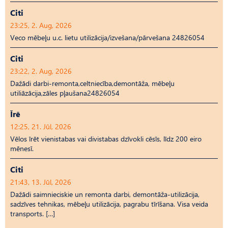
Citi
23:25, 2. Aug, 2026
Veco mēbeļu u.c. lietu utilizācija/izvešana/pārvešana 24826054
Citi
23:22, 2. Aug, 2026
Dažādi darbi-remonta,celtniecība,demontāža, mēbeļu
utiliāzācija,zāles pļaušana24826054
Īrē
12:25, 21. Jūl, 2026
Vēlos īrēt vienistabas vai divistabas dzīvokli cēsīs, līdz 200 eiro
mēnesī.
Citi
21:43, 13. Jūl, 2026
Dažādi saimnieciskie un remonta darbi, demontāža-utilizācija,
sadzīves tehnikas, mēbeļu utilizācija, pagrabu tīrīšana. Visa veida
transports. […]