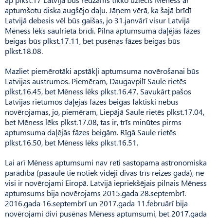
aptumšotu diska augšējo daļu. Jāņem vērā, ka šajā brīdī
Latvijā debesis vēl būs gaišas, jo 31.janvārī visur Latvijā
Mēness lēks saulrieta brīdī. Pilna aptumsuma daļējās fāzes
beigas būs plkst.17.11, bet pusēnas fāzes beigas būs
plkst.18.08.
Mazliet piemērotāki apstākļi aptumsuma novērošanai būs
Latvijas austrumos. Piemēram, Daugavpilī Saule rietēs
plkst.16.45, bet Mēness lēks plkst.16.47. Savukārt pašos
Latvijas rietumos daļējās fāzes beigas faktiski nebūs
novērojamas, jo, piemēram, Liepājā Saule rietēs plkst.17.04,
bet Mēness lēks plkst.17.08, tas ir, trīs minūtes pirms
aptumsuma daļējās fāzes beigām. Rīgā Saule rietēs
plkst.16.50, bet Mēness lēks plkst.16.51.
Lai arī Mēness aptumsumi nav reti sastopama astronomiska
parādība (pasaulē tie notiek vidēji divas trīs reizes gadā), ne
visi ir novērojami Eiropā. Latvijā iepriekšējais pilnais Mēness
aptumsums bija novērojams 2015.gada 28.septembrī.
2016.gada 16.septembrī un 2017.gada 11.februārī bija
novērojami divi pusēnas Mēness aptumsumi, bet 2017.gada