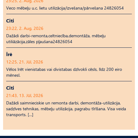
23:25, 2. Aug, 2026
Veco mēbeļu u.c. lietu utilizācija/izvešana/pārvešana 24826054
Citi
23:22, 2. Aug, 2026
Dažādi darbi-remonta,celtniecība,demontāža, mēbeļu
utiliāzācija,zāles pļaušana24826054
Īrē
12:25, 21. Jūl, 2026
Vēlos īrēt vienistabas vai divistabas dzīvokli cēsīs, līdz 200 eiro
mēnesī.
Citi
21:43, 13. Jūl, 2026
Dažādi saimnieciskie un remonta darbi, demontāža-utilizācija,
sadzīves tehnikas, mēbeļu utilizācija, pagrabu tīrīšana. Visa veida
transports. […]