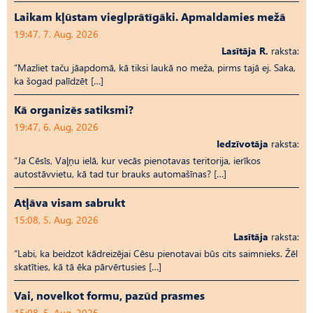
Laikam kļūstam vieglprātīgāki. Apmaldamies mežā
19:47, 7. Aug, 2026
Lasītāja R.
raksta:
“Mazliet taču jāapdomā, kā tiksi laukā no meža, pirms tajā ej. Saka,
ka šogad palīdzēt […]
Kā organizēs satiksmi?
19:47, 6. Aug, 2026
Iedzīvotāja
raksta:
“Ja Cēsīs, Vaļņu ielā, kur vecās pienotavas teritorija, ierīkos
autostāvvietu, kā tad tur brauks automašīnas? […]
Atļāva visam sabrukt
15:08, 5. Aug, 2026
Lasītāja
raksta:
“Labi, ka beidzot kādreizējai Cēsu pienotavai būs cits saimnieks. Žēl
skatīties, kā tā ēka pārvērtusies […]
Vai, novelkot formu, pazūd prasmes
15:08, 5. Aug, 2026