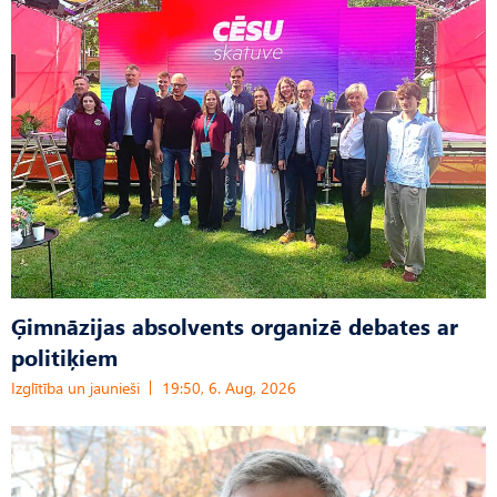
Ģimnāzijas absolvents organizē debates ar
politiķiem
Izglītība un jaunieši
19:50, 6. Aug, 2026