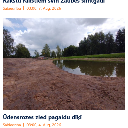
Rakstu rakstiem svin Zaubes simtgadi
Sabiedrība
03:00, 7. Aug, 2026
Ūdensrozes zied pagaidu dīķī
Sabiedrība
03:00, 4. Aug, 2026