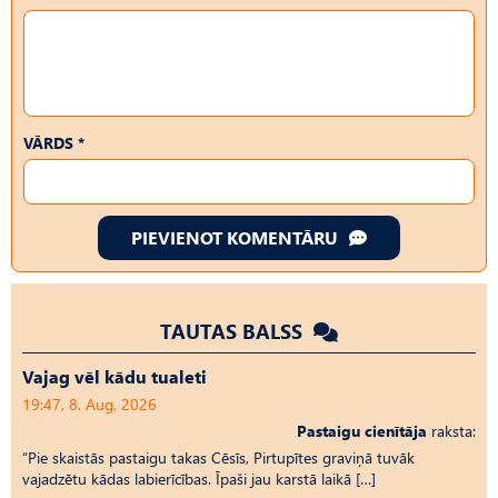
VĀRDS *
PIEVIENOT KOMENTĀRU
TAUTAS BALSS
Vajag vēl kādu tualeti
19:47, 8. Aug, 2026
Pastaigu cienītāja
raksta:
“Pie skaistās pastaigu takas Cēsīs, Pirtupītes graviņā tuvāk
vajadzētu kādas labierīcības. Īpaši jau karstā laikā […]