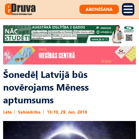
ABONĒŠANA
Šonedēļ Latvijā būs
novērojams Mēness
aptumsums
Leta
Sabiedrība
13:10, 29. Jan, 2018