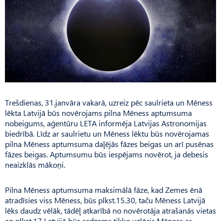
Trešdienas, 31.janvāra vakarā, uzreiz pēc saulrieta un Mēness
lēkta Latvijā būs novērojams pilna Mēness aptumsuma
nobeigums, aģentūru LETA informēja Latvijas Astronomijas
biedrībā. Līdz ar saulrietu un Mēness lēktu būs novērojamas
pilna Mēness aptumsuma daļējās fāzes beigas un arī pusēnas
fāzes beigas. Aptumsumu būs iespējams novērot, ja debesis
neaizklās mākoņi.
Pilna Mēness aptumsuma maksimālā fāze, kad Zemes ēnā
atradīsies viss Mēness, būs plkst.15.30, taču Mēness Latvijā
lēks daudz vēlāk, tādēļ atkarībā no novērotāja atrašanās vietas
ap plkst.17 Latvijā būs redzams tikko uzlēcis Mēness ar