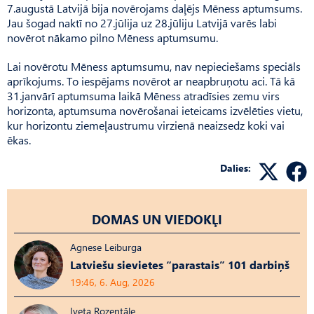
7.augustā Latvijā bija novērojams daļējs Mēness aptumsums.
Jau šogad naktī no 27.jūlija uz 28.jūliju Latvijā varēs labi
novērot nākamo pilno Mēness aptumsumu.
Lai novērotu Mēness aptumsumu, nav nepieciešams speciāls
aprīkojums. To iespējams novērot ar neapbruņotu aci. Tā kā
31.janvārī aptumsuma laikā Mēness atradīsies zemu virs
horizonta, aptumsuma novērošanai ieteicams izvēlēties vietu,
kur horizontu ziemeļaustrumu virzienā neaizsedz koki vai
ēkas.
Dalies:
DOMAS UN VIEDOKĻI
Agnese Leiburga
Latviešu sievietes “parastais” 101 darbiņš
19:46, 6. Aug, 2026
Iveta Rozentāle