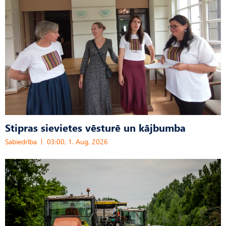
Stipras sievietes vēsturē un kājbumba
Sabiedrība
03:00, 1. Aug, 2026