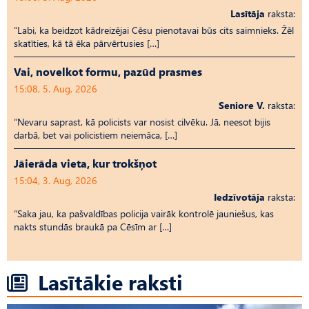
Lasītāja
raksta:
“Labi, ka beidzot kādreizējai Cēsu pienotavai būs cits saimnieks. Žēl
skatīties, kā tā ēka pārvērtusies […]
Vai, novelkot formu, pazūd prasmes
15:08, 5. Aug, 2026
Seniore V.
raksta:
“Nevaru saprast, kā policists var nosist cilvēku. Jā, neesot bijis
darbā, bet vai policistiem neiemāca, […]
Jāierāda vieta, kur trokšņot
15:04, 3. Aug, 2026
Iedzīvotāja
raksta:
“Saka jau, ka pašvaldības policija vairāk kontrolē jauniešus, kas
nakts stundās braukā pa Cēsīm ar […]
Lasītākie raksti