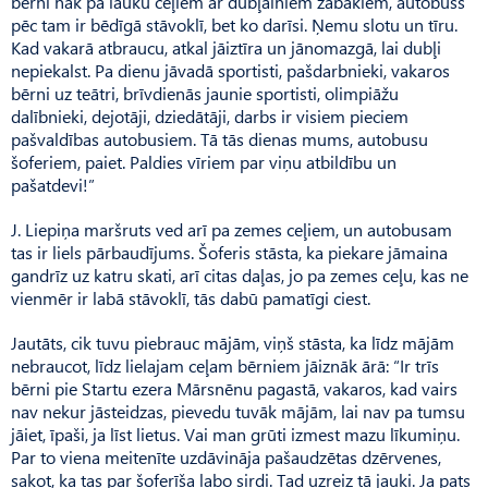
bērni nāk pa lauku ceļiem ar dubļainiem zābakiem, autobuss
pēc tam ir bēdīgā stāvoklī, bet ko darīsi. Ņemu slotu un tīru.
Kad vakarā atbraucu, atkal jāiztīra un jānomazgā, lai dubļi
nepiekalst. Pa dienu jāvadā sportisti, pašdarbnieki, vakaros
bērni uz teātri, brīvdienās jaunie sportisti, olimpiāžu
dalībnieki, dejotāji, dziedātāji, darbs ir visiem pieciem
pašvaldības autobusiem. Tā tās dienas mums, autobusu
šoferiem, paiet. Paldies vīriem par viņu atbildību un
pašatdevi!”
J. Liepiņa maršruts ved arī pa zemes ceļiem, un autobusam
tas ir liels pārbaudījums. Šoferis stāsta, ka piekare jāmaina
gandrīz uz katru skati, arī citas daļas, jo pa zemes ceļu, kas ne
vienmēr ir labā stāvoklī, tās dabū pamatīgi ciest.
Jautāts, cik tuvu piebrauc mājām, viņš stāsta, ka līdz mājām
nebraucot, līdz lielajam ceļam bērniem jāiznāk ārā: “Ir trīs
bērni pie Startu ezera Mārsnēnu pagastā, vakaros, kad vairs
nav nekur jāsteidzas, pievedu tuvāk mājām, lai nav pa tumsu
jāiet, īpaši, ja līst lietus. Vai man grūti izmest mazu līkumiņu.
Par to viena meitenīte uzdāvināja pašaudzētas dzērvenes,
sakot, ka tas par šoferīša labo sirdi. Tad uzreiz tā jauki. Ja pats