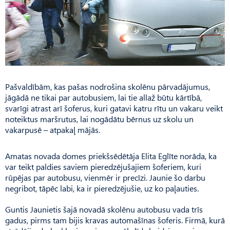
Pašvaldībām, kas pašas nodrošina skolēnu pārvadājumus,
jāgādā ne tikai par autobusiem, lai tie allaž būtu kārtībā,
svarīgi atrast arī šoferus, kuri gatavi katru rītu un vakaru veikt
noteiktus maršrutus, lai nogādātu bērnus uz skolu un
vakarpusē – atpakaļ mājās.
Amatas novada domes priekšsēdētāja Elita Eglīte norāda, ka
var teikt paldies saviem pieredzējušajiem šoferiem, kuri
rūpējas par autobusu, vienmēr ir precīzi. Jaunie šo darbu
negribot, tāpēc labi, ka ir pieredzējušie, uz ko paļauties.
Guntis Jaunietis šajā novadā skolēnu autobusu vada trīs
gadus, pirms tam bijis kravas automašīnas šoferis. Firmā, kurā