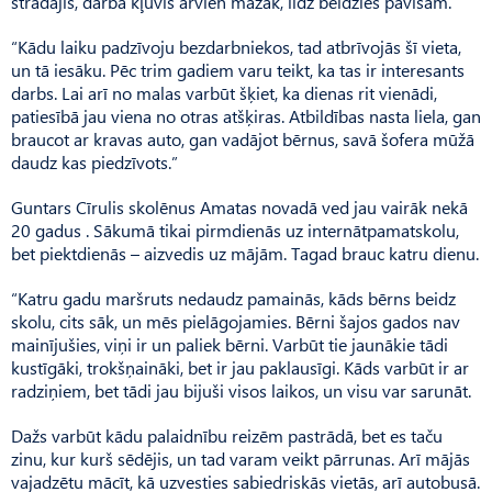
strādājis, darba kļuvis arvien mazāk, līdz beidzies pavisam.
“Kādu laiku padzīvoju bezdarbniekos, tad atbrīvojās šī vieta,
un tā iesāku. Pēc trim gadiem varu teikt, ka tas ir interesants
darbs. Lai arī no malas varbūt šķiet, ka dienas rit vienādi,
patiesībā jau viena no otras atšķiras. Atbildības nasta liela, gan
braucot ar kravas auto, gan vadājot bērnus, savā šofera mūžā
daudz kas piedzīvots.”
Guntars Cīrulis skolēnus Amatas novadā ved jau vairāk nekā
20 gadus . Sākumā tikai pirmdienās uz internātpamatskolu,
bet piektdienās – aizvedis uz mājām. Tagad brauc katru dienu.
“Katru gadu maršruts nedaudz pamainās, kāds bērns beidz
skolu, cits sāk, un mēs pielāgojamies. Bērni šajos gados nav
mainījušies, viņi ir un paliek bērni. Varbūt tie jaunākie tādi
kustīgāki, trokšņaināki, bet ir jau paklausīgi. Kāds varbūt ir ar
radziņiem, bet tādi jau bijuši visos laikos, un visu var sarunāt.
Dažs varbūt kādu palaidnību reizēm pastrādā, bet es taču
zinu, kur kurš sēdējis, un tad varam veikt pārrunas. Arī mājās
vajadzētu mācīt, kā uzvesties sabiedriskās vietās, arī autobusā.