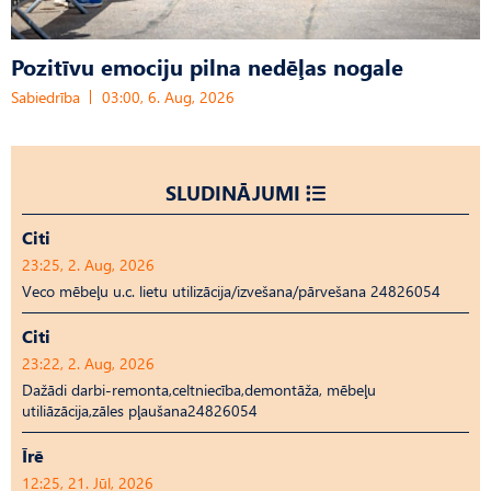
Pozitīvu emociju pilna nedēļas nogale
Sabiedrība
03:00, 6. Aug, 2026
SLUDINĀJUMI
Citi
23:25, 2. Aug, 2026
Veco mēbeļu u.c. lietu utilizācija/izvešana/pārvešana 24826054
Citi
23:22, 2. Aug, 2026
Dažādi darbi-remonta,celtniecība,demontāža, mēbeļu
utiliāzācija,zāles pļaušana24826054
Īrē
12:25, 21. Jūl, 2026