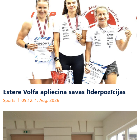
Estere Volfa apliecina savas līderpozīcijas
Sports
09:12, 1. Aug, 2026