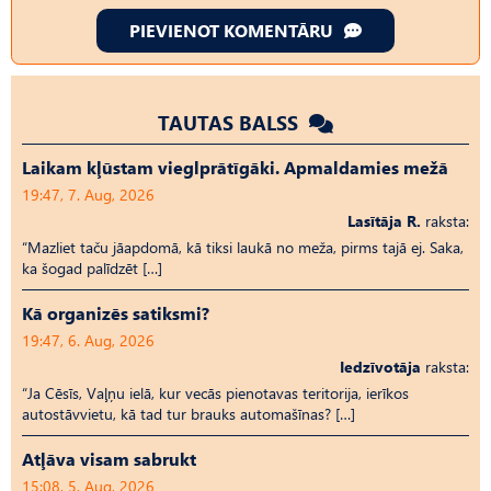
PIEVIENOT KOMENTĀRU
TAUTAS BALSS
Laikam kļūstam vieglprātīgāki. Apmaldamies mežā
19:47, 7. Aug, 2026
Lasītāja R.
raksta:
“Mazliet taču jāapdomā, kā tiksi laukā no meža, pirms tajā ej. Saka,
ka šogad palīdzēt […]
Kā organizēs satiksmi?
19:47, 6. Aug, 2026
Iedzīvotāja
raksta:
“Ja Cēsīs, Vaļņu ielā, kur vecās pienotavas teritorija, ierīkos
autostāvvietu, kā tad tur brauks automašīnas? […]
Atļāva visam sabrukt
15:08, 5. Aug, 2026