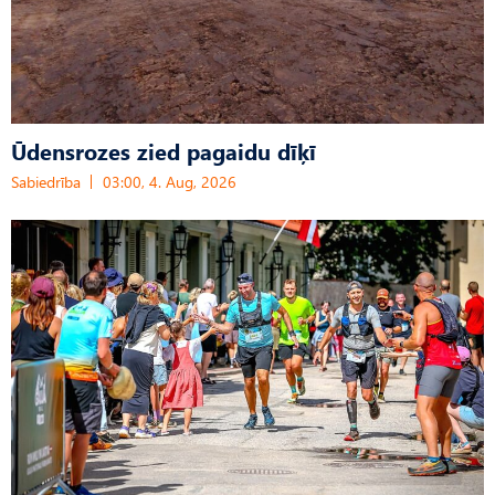
Ūdensrozes zied pagaidu dīķī
Sabiedrība
03:00, 4. Aug, 2026