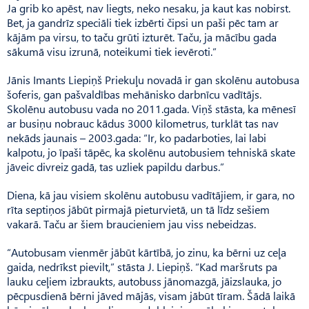
Ja grib ko apēst, nav liegts, neko nesaku, ja kaut kas nobirst.
Bet, ja gandrīz speciāli tiek izbērti čipsi un paši pēc tam ar
kājām pa virsu, to taču grūti izturēt. Taču, ja mācību gada
sākumā visu izrunā, noteikumi tiek ievēroti.”
Jānis Imants Liepiņš Priekuļu novadā ir gan skolēnu autobusa
šoferis, gan pašvaldības mehānisko darbnīcu vadītājs.
Skolēnu autobusu vada no 2011.gada. Viņš stāsta, ka mēnesī
ar busiņu nobrauc kādus 3000 kilometrus, turklāt tas nav
nekāds jaunais – 2003.gada: “Ir, ko padarboties, lai labi
kalpotu, jo īpaši tāpēc, ka skolēnu autobusiem tehniskā skate
jāveic divreiz gadā, tas uzliek papildu darbus.”
Diena, kā jau visiem skolēnu autobusu vadītājiem, ir gara, no
rīta septiņos jābūt pirmajā pieturvietā, un tā līdz sešiem
vakarā. Taču ar šiem braucieniem jau viss nebeidzas.
“Autobusam vienmēr jābūt kārtībā, jo zinu, ka bērni uz ceļa
gaida, nedrīkst pievilt,” stāsta J. Liepiņš. “Kad maršruts pa
lauku ceļiem izbraukts, autobuss jānomazgā, jāizslauka, jo
pēcpusdienā bērni jāved mājās, visam jābūt tīram. Šādā laikā