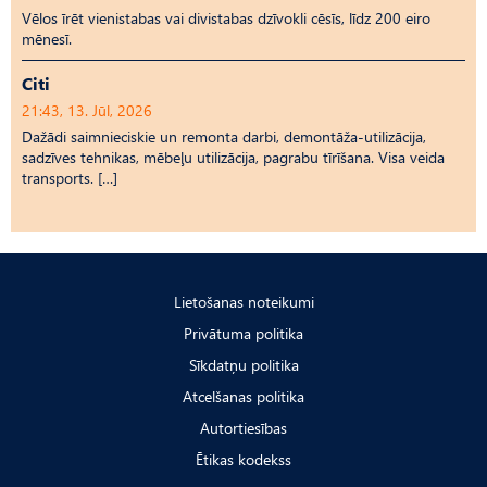
Vēlos īrēt vienistabas vai divistabas dzīvokli cēsīs, līdz 200 eiro
mēnesī.
Citi
21:43, 13. Jūl, 2026
Dažādi saimnieciskie un remonta darbi, demontāža-utilizācija,
sadzīves tehnikas, mēbeļu utilizācija, pagrabu tīrīšana. Visa veida
transports. […]
Lietošanas noteikumi
Privātuma politika
Sīkdatņu politika
Atcelšanas politika
Autortiesības
Ētikas kodekss