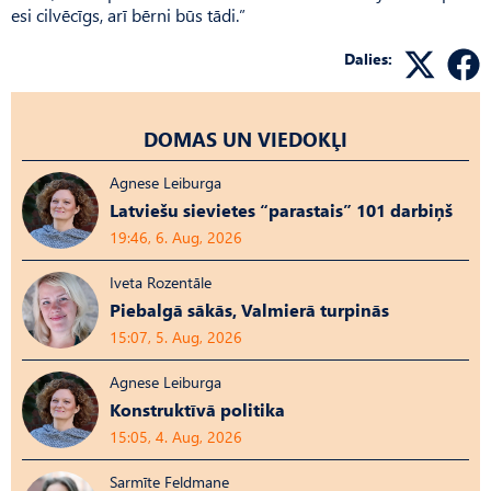
esi cilvēcīgs, arī bērni būs tādi.”
Dalies:
DOMAS UN VIEDOKĻI
Agnese Leiburga
Latviešu sievietes “parastais” 101 darbiņš
19:46, 6. Aug, 2026
Iveta Rozentāle
Piebalgā sākās, Valmierā turpinās
15:07, 5. Aug, 2026
Agnese Leiburga
Konstruktīvā politika
15:05, 4. Aug, 2026
Sarmīte Feldmane