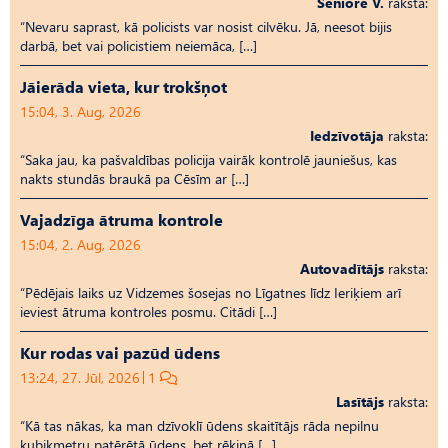
Seniore V.
raksta:
“Nevaru saprast, kā policists var nosist cilvēku. Jā, neesot bijis
darbā, bet vai policistiem neiemāca, […]
Jāierāda vieta, kur trokšņot
15:04, 3. Aug, 2026
Iedzīvotāja
raksta:
“Saka jau, ka pašvaldības policija vairāk kontrolē jauniešus, kas
nakts stundās braukā pa Cēsīm ar […]
Vajadzīga ātruma kontrole
15:04, 2. Aug, 2026
Autovadītājs
raksta:
“Pēdējais laiks uz Vid­ze­mes šosejas no Līgatnes līdz Ieriķiem arī
ieviest ātruma kontroles posmu. Citādi […]
Kur rodas vai pazūd ūdens
13:24, 27. Jūl, 2026
1
Lasītājs
raksta:
“Kā tas nākas, ka man dzīvoklī ūdens skaitītājs rāda nepilnu
kubikmetru patērētā ūdens, bet rēķinā […]