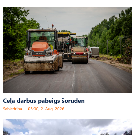
Ceļa darbus pabeigs šoruden
Sabiedrība
03:00, 2. Aug, 2026