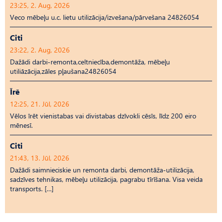
23:25, 2. Aug, 2026
Veco mēbeļu u.c. lietu utilizācija/izvešana/pārvešana 24826054
Citi
23:22, 2. Aug, 2026
Dažādi darbi-remonta,celtniecība,demontāža, mēbeļu
utiliāzācija,zāles pļaušana24826054
Īrē
12:25, 21. Jūl, 2026
Vēlos īrēt vienistabas vai divistabas dzīvokli cēsīs, līdz 200 eiro
mēnesī.
Citi
21:43, 13. Jūl, 2026
Dažādi saimnieciskie un remonta darbi, demontāža-utilizācija,
sadzīves tehnikas, mēbeļu utilizācija, pagrabu tīrīšana. Visa veida
transports. […]