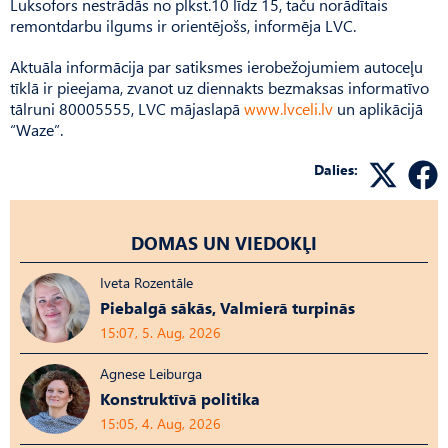
Luksofors nestrādās no plkst.10 līdz 15, taču norādītais
remontdarbu ilgums ir orientējošs, informēja LVC.
Aktuāla informācija par satiksmes ierobežojumiem autoceļu
tīklā ir pieejama, zvanot uz diennakts bezmaksas informatīvo
tālruni 80005555, LVC mājaslapā
www.lvceli.lv
un aplikācijā
“Waze”.
Dalies:
DOMAS UN VIEDOKĻI
Iveta Rozentāle
Piebalgā sākās, Valmierā turpinās
15:07, 5. Aug, 2026
Agnese Leiburga
Konstruktīvā politika
15:05, 4. Aug, 2026