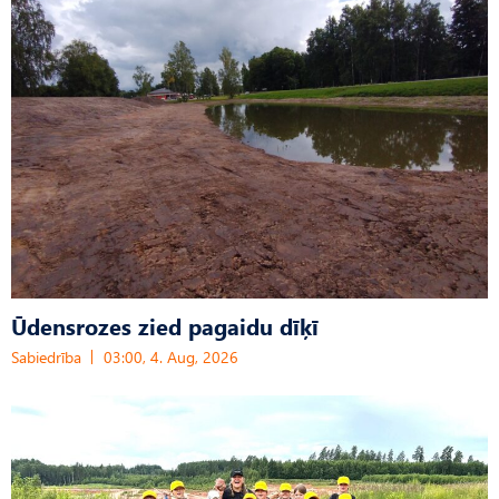
Ūdensrozes zied pagaidu dīķī
Sabiedrība
03:00, 4. Aug, 2026