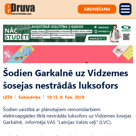
ABONĒŠANA
Šodien Garkalnē uz Vidzemes
šosejas nestrādās luksofors
LETA
Sabiedrība
10:15, 9. Feb, 2018
Šodien saistībā ar plānotajiem remontdarbiem
elektroapgādes tīklā nestrādās luksofors uz Vidzemes šosejas
Garkalnē, informēja VAS “Latvijas Valsts ceļi” (LVC).