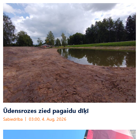
Ūdensrozes zied pagaidu dīķī
Sabiedrība
03:00, 4. Aug, 2026