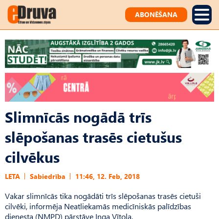
ABONĒŠANA
Slimnīcās nogādā trīs
slēpošanas trasēs cietušus
cilvēkus
LETA
Sabiedrība
11:46, 12. Feb, 2018
Vakar slimnīcās tika nogādāti trīs slēpošanas trasēs cietuši
cilvēki, informēja Neatliekamās medicīniskās palīdzības
dienesta (NMPD) pārstāve Inga Vītola.