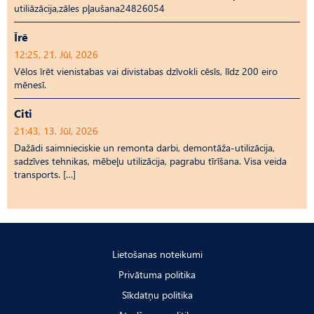
utiliāzācija,zāles pļaušana24826054
Īrē
12:25, 21. Jūl, 2026
Vēlos īrēt vienistabas vai divistabas dzīvokli cēsīs, līdz 200 eiro
mēnesī.
Citi
21:43, 13. Jūl, 2026
Dažādi saimnieciskie un remonta darbi, demontāža-utilizācija,
sadzīves tehnikas, mēbeļu utilizācija, pagrabu tīrīšana. Visa veida
transports. […]
Lietošanas noteikumi
Privātuma politika
Sīkdatņu politika