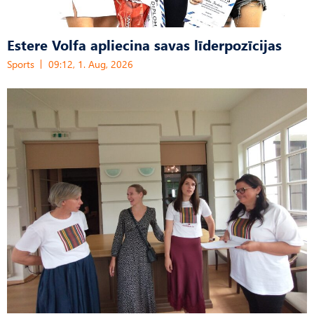
Estere Volfa apliecina savas līderpozīcijas
Sports
09:12, 1. Aug, 2026