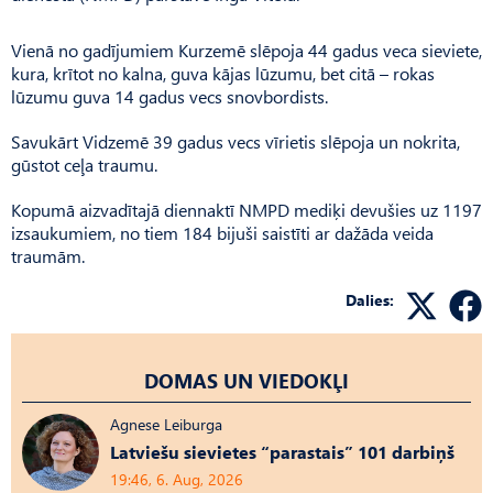
Vienā no gadījumiem Kurzemē slēpoja 44 gadus veca sieviete,
kura, krītot no kalna, guva kājas lūzumu, bet citā – rokas
lūzumu guva 14 gadus vecs snovbordists.
Savukārt Vidzemē 39 gadus vecs vīrietis slēpoja un nokrita,
gūstot ceļa traumu.
Kopumā aizvadītajā diennaktī NMPD mediķi devušies uz 1197
izsaukumiem, no tiem 184 bijuši saistīti ar dažāda veida
traumām.
Dalies:
DOMAS UN VIEDOKĻI
Agnese Leiburga
Latviešu sievietes “parastais” 101 darbiņš
19:46, 6. Aug, 2026