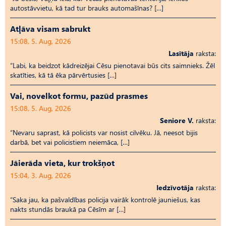
autostāvvietu, kā tad tur brauks automašīnas? […]
Atļāva visam sabrukt
15:08, 5. Aug, 2026
Lasītāja
raksta:
“Labi, ka beidzot kādreizējai Cēsu pienotavai būs cits saimnieks. Žēl
skatīties, kā tā ēka pārvērtusies […]
Vai, novelkot formu, pazūd prasmes
15:08, 5. Aug, 2026
Seniore V.
raksta:
“Nevaru saprast, kā policists var nosist cilvēku. Jā, neesot bijis
darbā, bet vai policistiem neiemāca, […]
Jāierāda vieta, kur trokšņot
15:04, 3. Aug, 2026
Iedzīvotāja
raksta:
“Saka jau, ka pašvaldības policija vairāk kontrolē jauniešus, kas
nakts stundās braukā pa Cēsīm ar […]