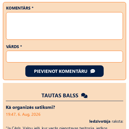
KOMENTĀRS *
VĀRDS *
PIEVIENOT KOMENTĀRU
TAUTAS BALSS
Kā organizēs satiksmi?
19:47, 6. Aug, 2026
Iedzīvotāja
raksta:
“Ja Cēsīs, Vaļņu ielā, kur vecās pienotavas teritorija, ierīkos