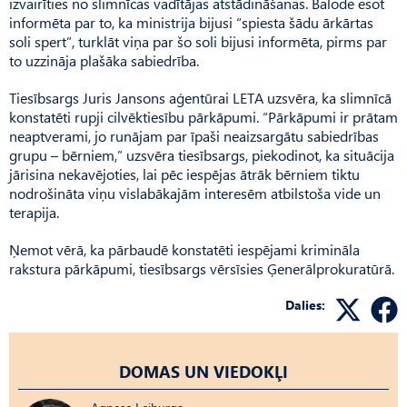
izvairīties no slimnīcas vadītājas atstādināšanas. Balode esot
informēta par to, ka ministrija bijusi “spiesta šādu ārkārtas
soli spert”, turklāt viņa par šo soli bijusi informēta, pirms par
to uzzināja plašāka sabiedrība.
Tiesībsargs Juris Jansons aģentūrai LETA uzsvēra, ka slimnīcā
konstatēti rupji cilvēktiesību pārkāpumi. “Pārkāpumi ir prātam
neaptverami, jo runājam par īpaši neaizsargātu sabiedrības
grupu – bērniem,” uzsvēra tiesībsargs, piekodinot, ka situācija
jārisina nekavējoties, lai pēc iespējas ātrāk bērniem tiktu
nodrošināta viņu vislabākajām interesēm atbilstoša vide un
terapija.
Ņemot vērā, ka pārbaudē konstatēti iespējami krimināla
rakstura pārkāpumi, tiesībsargs vērsīsies Ģenerālprokuratūrā.
Dalies:
DOMAS UN VIEDOKĻI