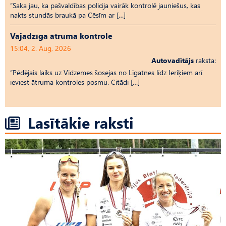
“Saka jau, ka pašvaldības policija vairāk kontrolē jauniešus, kas
nakts stundās braukā pa Cēsīm ar […]
Vajadzīga ātruma kontrole
15:04, 2. Aug, 2026
Autovadītājs
raksta:
“Pēdējais laiks uz Vid­ze­mes šosejas no Līgatnes līdz Ieriķiem arī
ieviest ātruma kontroles posmu. Citādi […]
Lasītākie raksti