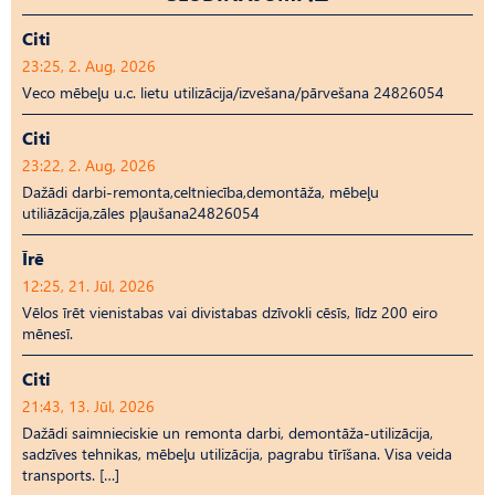
Citi
23:25, 2. Aug, 2026
Veco mēbeļu u.c. lietu utilizācija/izvešana/pārvešana 24826054
Citi
23:22, 2. Aug, 2026
Dažādi darbi-remonta,celtniecība,demontāža, mēbeļu
utiliāzācija,zāles pļaušana24826054
Īrē
12:25, 21. Jūl, 2026
Vēlos īrēt vienistabas vai divistabas dzīvokli cēsīs, līdz 200 eiro
mēnesī.
Citi
21:43, 13. Jūl, 2026
Dažādi saimnieciskie un remonta darbi, demontāža-utilizācija,
sadzīves tehnikas, mēbeļu utilizācija, pagrabu tīrīšana. Visa veida
transports. […]