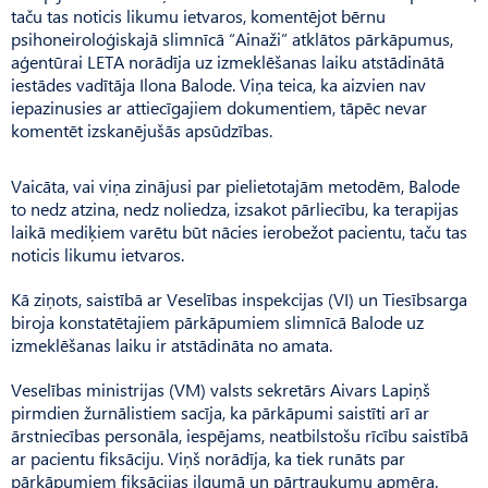
taču tas noticis likumu ietvaros, komentējot bērnu
psihoneiroloģiskajā slimnīcā “Ainaži” atklātos pārkāpumus,
aģentūrai LETA norādīja uz izmeklēšanas laiku atstādinātā
iestādes vadītāja Ilona Balode. Viņa teica, ka aizvien nav
iepazinusies ar attiecīgajiem dokumentiem, tāpēc nevar
komentēt izskanējušās apsūdzības.
Vaicāta, vai viņa zinājusi par pielietotajām metodēm, Balode
to nedz atzina, nedz noliedza, izsakot pārliecību, ka terapijas
laikā mediķiem varētu būt nācies ierobežot pacientu, taču tas
noticis likumu ietvaros.
Kā ziņots, saistībā ar Veselības inspekcijas (VI) un Tiesībsarga
biroja konstatētajiem pārkāpumiem slimnīcā Balode uz
izmeklēšanas laiku ir atstādināta no amata.
Veselības ministrijas (VM) valsts sekretārs Aivars Lapiņš
pirmdien žurnālistiem sacīja, ka pārkāpumi saistīti arī ar
ārstniecības personāla, iespējams, neatbilstošu rīcību saistībā
ar pacientu fiksāciju. Viņš norādīja, ka tiek runāts par
pārkāpumiem fiksācijas ilgumā un pārtraukumu apmēra.