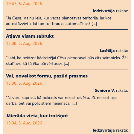
19:47, 6. Aug, 2026
Iedzīvotāja
raksta:
“Ja Cēsīs, Vaļņu ielā, kur vecās pienotavas teritorija, ierīkos
autostāvvietu, kā tad tur brauks automašīnas? […]
Atļāva visam sabrukt
15:08, 5. Aug, 2026
Lasītāja
raksta:
“Labi, ka beidzot kādreizējai Cēsu pienotavai būs cits saimnieks. Žēl
skatīties, kā tā ēka pārvērtusies […]
Vai, novelkot formu, pazūd prasmes
15:08, 5. Aug, 2026
Seniore V.
raksta:
“Nevaru saprast, kā policists var nosist cilvēku. Jā, neesot bijis
darbā, bet vai policistiem neiemāca, […]
Jāierāda vieta, kur trokšņot
15:04, 3. Aug, 2026
Iedzīvotāja
raksta: