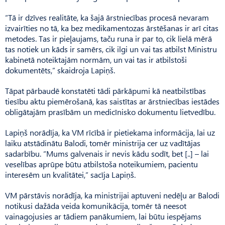
“Tā ir dzīves realitāte, ka šajā ārstniecības procesā nevaram
izvairīties no tā, ka bez medikamentozas ārstēšanas ir arī citas
metodes. Tas ir pieļaujams, taču runa ir par to, cik lielā mērā
tas notiek un kāds ir samērs, cik ilgi un vai tas atbilst Ministru
kabinetā noteiktajām normām, un vai tas ir atbilstoši
dokumentēts,” skaidroja Lapiņš.
Tāpat pārbaudē konstatēti tādi pārkāpumi kā neatbilstības
tiesību aktu piemērošanā, kas saistītas ar ārstniecības iestādes
obligātajām prasībām un medicīnisko dokumentu lietvedību.
Lapiņš norādīja, ka VM rīcībā ir pietiekama informācija, lai uz
laiku atstādinātu Balodi, tomēr ministrija cer uz vadītājas
sadarbību. “Mums galvenais ir nevis kādu sodīt, bet [..] – lai
veselības aprūpe būtu atbilstoša noteikumiem, pacientu
interesēm un kvalitātei,” sacīja Lapiņš.
VM pārstāvis norādīja, ka ministrijai aptuveni nedēļu ar Balodi
notikusi dažāda veida komunikācija, tomēr tā neesot
vainagojusies ar tādiem panākumiem, lai būtu iespējams