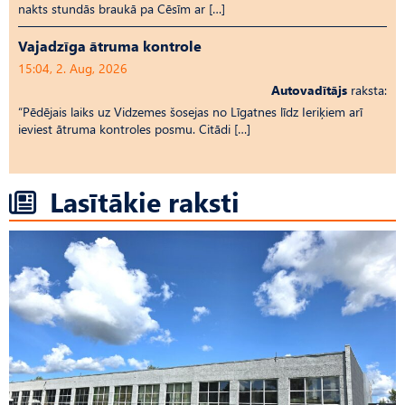
nakts stundās braukā pa Cēsīm ar […]
Vajadzīga ātruma kontrole
15:04, 2. Aug, 2026
Autovadītājs
raksta:
“Pēdējais laiks uz Vid­ze­mes šosejas no Līgatnes līdz Ieriķiem arī
ieviest ātruma kontroles posmu. Citādi […]
Lasītākie raksti