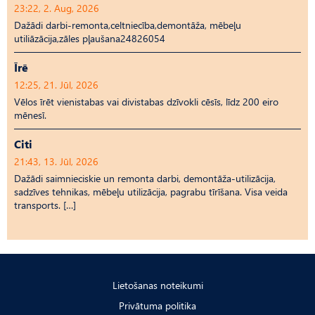
23:22, 2. Aug, 2026
Dažādi darbi-remonta,celtniecība,demontāža, mēbeļu
utiliāzācija,zāles pļaušana24826054
Īrē
12:25, 21. Jūl, 2026
Vēlos īrēt vienistabas vai divistabas dzīvokli cēsīs, līdz 200 eiro
mēnesī.
Citi
21:43, 13. Jūl, 2026
Dažādi saimnieciskie un remonta darbi, demontāža-utilizācija,
sadzīves tehnikas, mēbeļu utilizācija, pagrabu tīrīšana. Visa veida
transports. […]
Lietošanas noteikumi
Privātuma politika