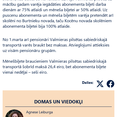
mācību gadam varēja iegādāties abonementa biļeti darba
dienām ar 75% atlaidi un mēneša biļetei ar 50% atlaidi. Uz
puscenu abonementa un mēneša biļetēm varēja pretendēt arī
skolēni no Burtnieku novada, taču Kocēnu novada skolēniem
abonementa biļetei bija 100% atlaide.
No 1.marta arī pensionāri Valmieras pilsētas sabiedriskajā
transportā varēs braukt bez maksas. Atvieglojumi attieksies
uz visām pensionāru grupām.
Mēnešbiļete braucieniem Valmieras pilsētas sabiedriskajā
transportā šobrīd maksā 26,4 eiro, bet abonementa biļete
vienai nedēļai – seši eiro.
Dalies:
DOMAS UN VIEDOKĻI
Agnese Leiburga