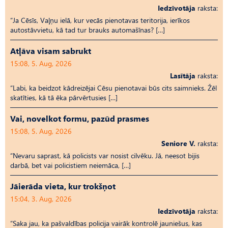
Iedzīvotāja
raksta:
“Ja Cēsīs, Vaļņu ielā, kur vecās pienotavas teritorija, ierīkos
autostāvvietu, kā tad tur brauks automašīnas? […]
Atļāva visam sabrukt
15:08, 5. Aug, 2026
Lasītāja
raksta:
“Labi, ka beidzot kādreizējai Cēsu pienotavai būs cits saimnieks. Žēl
skatīties, kā tā ēka pārvērtusies […]
Vai, novelkot formu, pazūd prasmes
15:08, 5. Aug, 2026
Seniore V.
raksta:
“Nevaru saprast, kā policists var nosist cilvēku. Jā, neesot bijis
darbā, bet vai policistiem neiemāca, […]
Jāierāda vieta, kur trokšņot
15:04, 3. Aug, 2026
Iedzīvotāja
raksta:
“Saka jau, ka pašvaldības policija vairāk kontrolē jauniešus, kas