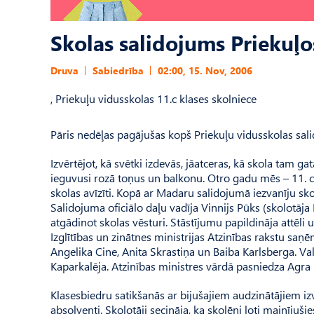
Skolas salidojums Priekuļo
Druva
Sabiedrība
02:00, 15. Nov, 2006
, Priekuļu vidusskolas 11.c klases skolniece
Pāris nedēļas pagājušas kopš Priekuļu vidusskolas sali
Izvērtējot, kā svētki izdevās, jāatceras, kā skola tam g
ieguvusi rozā toņus un balkonu. Otro gadu mēs – 11. c k
skolas avīzīti. Kopā ar Madaru salidojumā iezvanīju sk
Salidojuma oficiālo daļu vadīja Vinnijs Pūks (skolotāja
atgādinot skolas vēsturi. Stāstījumu papildināja attēli
Izglītības un zinātnes ministrijas Atzinības rakstu sa
Angelika Cine, Anita Skrastiņa un Baiba Karlsberga. Va
Kaparkalēja. Atzinības ministres vārdā pasniedza Agra 
Klasesbiedru satikšanās ar bijušajiem audzinātājiem izv
absolventi. Skolotāji secināja, ka skolēni ļoti mainījuš