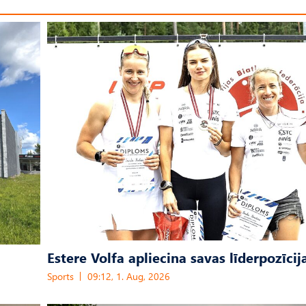
Estere Volfa apliecina savas līderpozīcij
Sports
09:12, 1. Aug, 2026