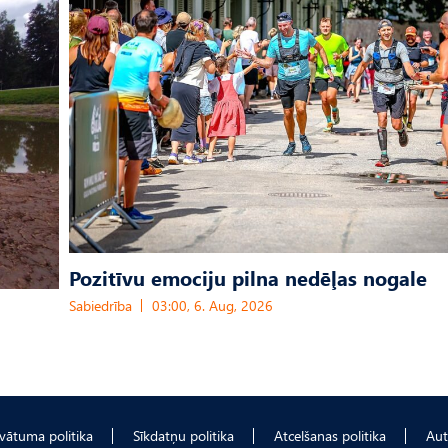
Pozitīvu emociju pilna nedēļas nogale
Sabiedrība
03:00, 6. Aug, 2026
ivātuma politika
Sīkdatņu politika
Atcelšanas politika
Aut