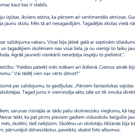
ismaz kaut kas ir stabils.
ju izjūtas, ikviens atzina, ka pārņem arī sentimentāls atmiņas. Gu
īja jaunu skolu. Mēs tā arī nesagaidījām. Tagadējās skolas vietā 
ar salidojuma vakaru. Viņai bija jātiek galā ar septiņām izlaidum
un tagadējiem skolēniem nav visai liela, ja nu vienīgi šo laiku jau
oda. Agrāk jaunieši vienkārši neredzēja iespēju to pielietot.”.
teicību: “Paldies pateikt mēs mākam arī ikdienā. Ciemos atnāk bij
esmu.” Vai tādēļ vien nav vērts dzīvot?”
ūsmā par salidojumu, to gaidījušas: „Pārņem fantastiskas sajūtas
 skolotājas. Tagad jums ir vienreizēja aktu zāle un tik smuka direk
iem, sarunas risinājās ar tādu pašu skolniecisku vieglumu, kā ta
var teikt, ka pat pirms pieciem gadiem vidusskolu beigušie jau
mēs, skolēni, tādi nekļūsim. Skolēnu un skolotāju tikšanās bija k
 pārrunājot dzīvesstāstus, paveikto, skatot foto albumus.