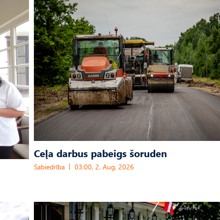
Ceļa darbus pabeigs šoruden
Sabiedrība
03:00, 2. Aug, 2026