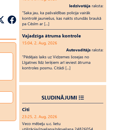
Iedzīvotāja
raksta:
“Saka jau, ka pašvaldības policija vairāk
kontrolē jauniešus, kas nakts stundās braukā
pa Cēsīm ar […]
Vajadzīga ātruma kontrole
15:04, 2. Aug, 2026
Autovadītājs
raksta:
“Pēdējais laiks uz Vid­ze­mes šosejas no
Līgatnes līdz Ieriķiem arī ieviest ātruma
kontroles posmu. Citādi […]
SLUDINĀJUMI
Citi
23:25, 2. Aug, 2026
Veco mēbeļu u.c. lietu
utilizācija/izvešana/pārvešana 24826054