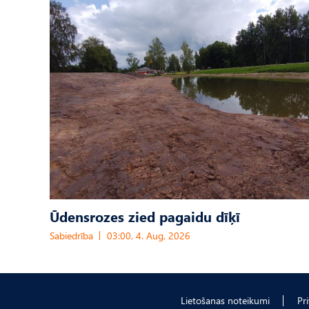
Ūdensrozes zied pagaidu dīķī
Sabiedrība
03:00, 4. Aug, 2026
Lietošanas noteikumi
Pr