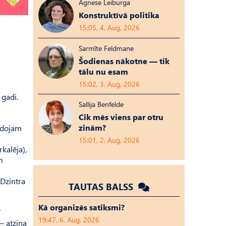
Agnese Leiburga
Konstruktīvā politika
15:05, 4. Aug, 2026
Sarmīte Feldmane
Šodienas nākotne — tik
tālu nu esam
15:02, 3. Aug, 2026
 gadi.
Sallija Benfelde
Cik mēs viens par otru
zinām?
eidojam
15:01, 2. Aug, 2026
kalēja),
m
 Dzintra
TAUTAS BALSS
Kā organizēs satiksmi?
7
19:47, 6. Aug, 2026
– atzina