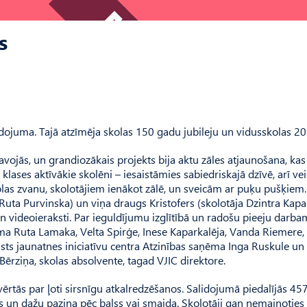
s
dojuma. Tajā atzīmēja skolas 150 gadu jubileju un vidusskolas 20
atavojās, un grandiozākais projekts bija aktu zāles atjaunošana, kas
lases aktīvākie skolēni – iesaistāmies sabiedriskajā dzīvē, arī v
olas zvanu, skolotājiem ienākot zālē, un sveicām ar puķu pušķiem.
 Ruta Purvinska) un viņa draugs Kristofers (skolotāja Dzintra Kapar
 un videoieraksti. Par ieguldījumu izglītībā un radošu pieeju darba
ņēma Ruta Lamaka, Velta Spirģe, Inese Kaparkalēja, Vanda Riemere,
lsts jaunatnes iniciatīvu centra Atzinības saņēma Inga Ruskule un
Bērziņa, skolas absolvente, tagad VJIC direktore.
ērtās par ļoti sirsnīgu atkalredzēšanos. Salidojumā piedalījās 45
ies un dažu pazina pēc balss vai smaida. Skolotāji gan nemainoties 