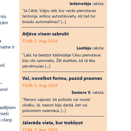
Iedzīvotāja
raksta:
“Ja Cēsīs, Vaļņu ielā, kur vecās pienotavas
ntis
teritorija, ierīkos autostāvvietu, kā tad tur
brauks automašīnas? […]
nācām
Atļāva visam sabrukt
a
15:08, 5. Aug, 2026
natne ir
Lasītāja
raksta:
“Labi, ka beidzot kādreizējai Cēsu pienotavai
būs cits saimnieks. Žēl skatīties, kā tā ēka
usī
pārvērtusies […]
Vai, novelkot formu, pazūd prasmes
 –
15:08, 5. Aug, 2026
tore!
Seniore V.
raksta:
“Nevaru saprast, kā policists var nosist
cilvēku. Jā, neesot bijis darbā, bet vai
gadējiem
policistiem neiemāca, […]
nieši
ā starp
Jāierāda vieta, kur trokšņot
15:04, 3. Aug, 2026