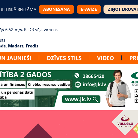
ABONĒŠANA
E-AVĪZE
ZIŅOT DRUVAI
OLITISKĀ REKLĀMA
jš 6.52 m/s, R-DR vēja virziens
sts
ēds, Madars, Fredis
UN JAUNIEŠI
DZĪVES STILS
VIDEO
PR