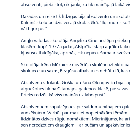
absolventi, piebilstot, cik jauki, ka tik mainīgajā laikā v
Dažādas un reizē tik līdzīgas bija absolventu un skolotā
Kalniņš skolu beidzis vecajā skolas ēkā: “Ilgi mums sol
vākt gurķus.”
Angļu valodas skolotāja Angelika Cine neslēpa prieku p
klasēm -kopš 1977. gada: „Atšķirība starp agrāko laiku 
kļuvusi atbildīgāka, apzinās, cik nepieciešama ir svešval
Skolotāja Irēna Mūrniece novērtēja skolēnu izteikto pa
skolniece un saka: „Bez jūsu atbalsta es nebūtu tā, kas 
Absolventes Jolanta Griška un Jana Olengoviča bija saj
atgriežoties tik pazīstamajos gaiteņos, klasē, pie savas
Prieks redzēt, kā viss mainās uz labo pusi.”
Absolventiem sapulcējoties pie saldumu pilnajiem gald
audzēkņiem. Varbūt par mazliet nopietnākām tēmām. Ne
līdzinātos dzīves rūpju nomāktiem. Mierinājums, ka arī 
sen neredzētiem draugiem – ar bučām un apskāvieniem,