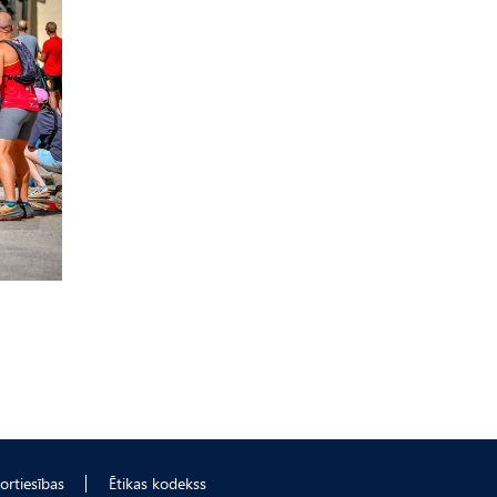
ortiesības
Ētikas kodekss