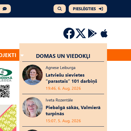
PIESLĒGTIES
OJEKTI
DOMAS UN VIEDOKĻI
Agnese Leiburga
Latviešu sievietes
“parastais” 101 darbiņš
19:46, 6. Aug, 2026
Iveta Rozentāle
Piebalgā sākās, Valmierā
turpinās
15:07, 5. Aug, 2026