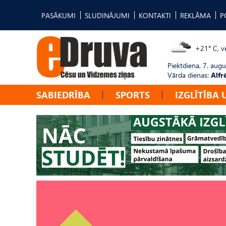
PASĀKUMI
SLUDINĀJUMI
KONTAKTI
REKLĀMA
P
+21° C, vē
Piektdiena, 7. augu
Vārda dienas:
Alfr
SABIEDRĪBA
SPORTS
IZGLĪTĪBA 