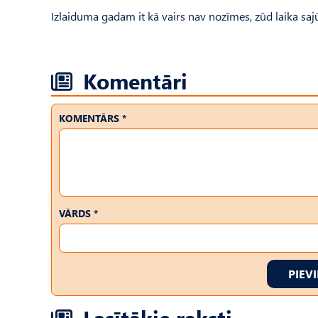
Izlaiduma gadam it kā vairs nav nozīmes, zūd laika sajūt
Komentāri
KOMENTĀRS *
VĀRDS *
PIEV
Lasītākie raksti