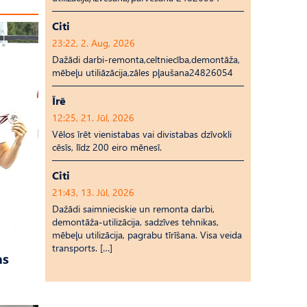
Citi
23:22, 2. Aug, 2026
Dažādi darbi-remonta,celtniecība,demontāža,
mēbeļu utiliāzācija,zāles pļaušana24826054
Īrē
12:25, 21. Jūl, 2026
Vēlos īrēt vienistabas vai divistabas dzīvokli
cēsīs, līdz 200 eiro mēnesī.
Citi
21:43, 13. Jūl, 2026
Dažādi saimnieciskie un remonta darbi,
demontāža-utilizācija, sadzīves tehnikas,
mēbeļu utilizācija, pagrabu tīrīšana. Visa veida
transports. […]
as