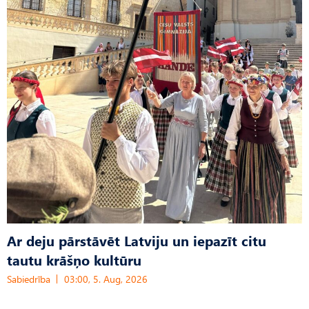
Ar deju pārstāvēt Latviju un iepazīt citu
tautu krāšņo kultūru
Sabiedrība
03:00, 5. Aug, 2026