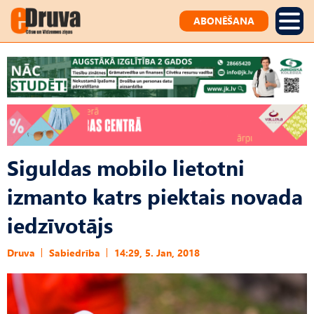
ABONĒŠANA
Siguldas mobilo lietotni
izmanto katrs piektais novada
iedzīvotājs
Druva
Sabiedrība
14:29, 5. Jan, 2018