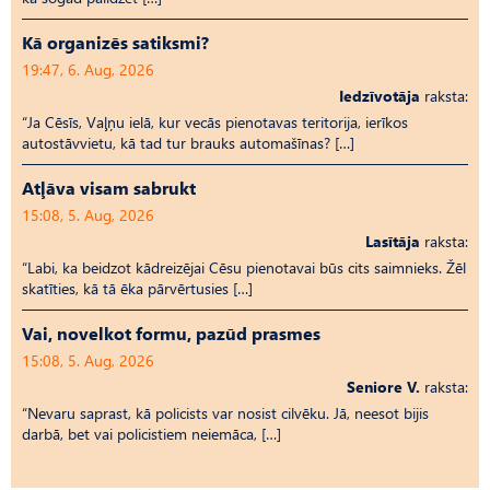
Kā organizēs satiksmi?
19:47, 6. Aug, 2026
Iedzīvotāja
raksta:
“Ja Cēsīs, Vaļņu ielā, kur vecās pienotavas teritorija, ierīkos
autostāvvietu, kā tad tur brauks automašīnas? […]
Atļāva visam sabrukt
15:08, 5. Aug, 2026
Lasītāja
raksta:
“Labi, ka beidzot kādreizējai Cēsu pienotavai būs cits saimnieks. Žēl
skatīties, kā tā ēka pārvērtusies […]
Vai, novelkot formu, pazūd prasmes
15:08, 5. Aug, 2026
Seniore V.
raksta:
“Nevaru saprast, kā policists var nosist cilvēku. Jā, neesot bijis
darbā, bet vai policistiem neiemāca, […]