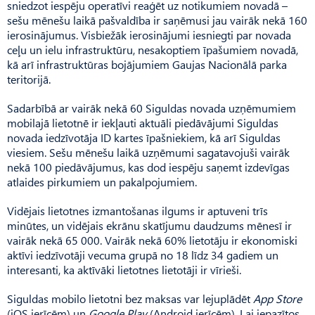
sniedzot iespēju operatīvi reaģēt uz notikumiem novadā –
sešu mēnešu laikā pašvaldība ir saņēmusi jau vairāk nekā 160
ierosinājumus. Visbiežāk ierosinājumi iesniegti par novada
ceļu un ielu infrastruktūru, nesakoptiem īpašumiem novadā,
kā arī infrastruktūras bojājumiem Gaujas Nacionālā parka
teritorijā.
Sadarbībā ar vairāk nekā 60 Siguldas novada uzņēmumiem
mobilajā lietotnē ir iekļauti aktuāli piedāvājumi Siguldas
novada iedzīvotāja ID kartes īpašniekiem, kā arī Siguldas
viesiem. Sešu mēnešu laikā uzņēmumi sagatavojuši vairāk
nekā 100 piedāvājumus, kas dod iespēju saņemt izdevīgas
atlaides pirkumiem un pakalpojumiem.
Vidējais lietotnes izmantošanas ilgums ir aptuveni trīs
minūtes, un vidējais ekrānu skatījumu daudzums mēnesī ir
vairāk nekā 65 000. Vairāk nekā 60% lietotāju ir ekonomiski
aktīvi iedzīvotāji vecuma grupā no 18 līdz 34 gadiem un
interesanti, ka aktīvāki lietotnes lietotāji ir vīrieši.
Siguldas mobilo lietotni bez maksas var lejuplādēt
App Store
(iOS ierīcēm) un
Google Play
(Android ierīcēm). Lai iepazītos