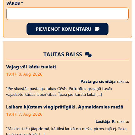
VĀRDS *
PIEVIENOT KOMENTĀRU
TAUTAS BALSS
Vajag vēl kādu tualeti
19:47, 8. Aug, 2026
Pastaigu cienītāja
raksta:
“Pie skaistās pastaigu takas Cēsīs, Pirtupītes graviņā tuvāk
vajadzētu kādas labierīcības. Īpaši jau karstā laikā […]
Laikam kļūstam vieglprātīgāki. Apmaldamies mežā
19:47, 7. Aug, 2026
Lasītāja R.
raksta:
“Mazliet taču jāapdomā, kā tiksi laukā no meža, pirms tajā ej. Saka,
ka šogad palīdzēt […]