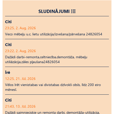
SLUDINĀJUMI
Citi
23:25, 2. Aug, 2026
Veco mēbeļu u.c. lietu utilizācija/izvešana/pārvešana 24826054
Citi
23:22, 2. Aug, 2026
Dažādi darbi-remonta,celtniecība,demontāža, mēbeļu
utiliāzācija,zāles pļaušana24826054
Īrē
12:25, 21. Jūl, 2026
Vēlos īrēt vienistabas vai divistabas dzīvokli cēsīs, līdz 200 eiro
mēnesī.
Citi
21:43, 13. Jūl, 2026
Dažādi saimnieciskie un remonta darbi, demontāža-utilizācija,