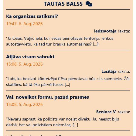
TAUTAS BALSS
Kā organizēs satiksmi?
19:47, 6. Aug, 2026
Iedzīvotāja
raksta:
“Ja Cēsīs, Vaļņu ielā, kur vecās pienotavas teritorija, ierīkos
autostāvvietu, kā tad tur brauks automašīnas? […]
Atļāva visam sabrukt
15:08, 5. Aug, 2026
Lasītāja
raksta:
“Labi, ka beidzot kādreizējai Cēsu pienotavai būs cits saimnieks. Žēl
skatīties, kā tā ēka pārvērtusies […]
Vai, novelkot formu, pazūd prasmes
15:08, 5. Aug, 2026
Seniore V.
raksta:
“Nevaru saprast, kā policists var nosist cilvēku. Jā, neesot bijis
darbā, bet vai policistiem neiemāca, […]