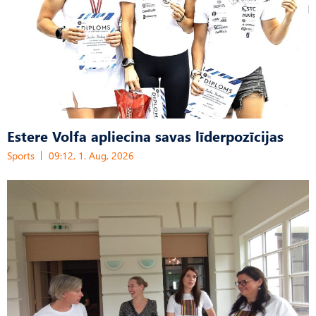
Estere Volfa apliecina savas līderpozīcijas
Sports
09:12, 1. Aug, 2026