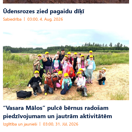
Ūdensrozes zied pagaidu dīķī
Sabiedrība
03:00, 4. Aug, 2026
“Vasara Mālos” pulcē bērnus radošam
piedzīvojumam un jautrām aktivitātēm
Izglītība un jaunieši
03:00, 31. Jūl, 2026