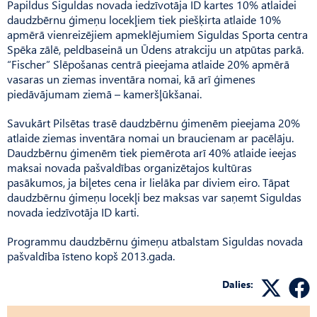
Papildus Siguldas novada iedzīvotāja ID kartes 10% atlaidei
daudzbērnu ģimeņu locekļiem tiek piešķirta atlaide 10%
apmērā vienreizējiem apmeklējumiem Siguldas Sporta centra
Spēka zālē, peldbaseinā un Ūdens atrakciju un atpūtas parkā.
“Fischer” Slēpošanas centrā pieejama atlaide 20% apmērā
vasaras un ziemas inventāra nomai, kā arī ģimenes
piedāvājumam ziemā – kameršļūkšanai.
Savukārt Pilsētas trasē daudzbērnu ģimenēm pieejama 20%
atlaide ziemas inventāra nomai un braucienam ar pacēlāju.
Daudzbērnu ģimenēm tiek piemērota arī 40% atlaide ieejas
maksai novada pašvaldības organizētajos kultūras
pasākumos, ja biļetes cena ir lielāka par diviem eiro. Tāpat
daudzbērnu ģimeņu locekļi bez maksas var saņemt Siguldas
novada iedzīvotāja ID karti.
Programmu daudzbērnu ģimeņu atbalstam Siguldas novada
pašvaldība īsteno kopš 2013.gada.
Dalies: