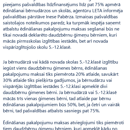
pieejams pašvaldības līdzfinansējums līdz pat 75% apmērā
ēdināšanai bērnudārzos un skolās, aģentūru LETA informēja
pašvaldības pārstāve Inese Pabērza. Izmaiņas pašvaldības
saistošajos noteikumos paredz, ka turpmāk iespēja saņemt
atbalstu ēdināšanas pakalpojumu maksas segšanai būs ne
tikai novadā deklarēto daudzbērnu ģimeņu bērniem, kuri
mācās pirmsskolas izglītības iestādēs, bet arī novada
vispārizglītojošo skolu 5.-12.klasē.
Ja bērnudārzā vai kādā novada skolas 5.-12.klasē izglītību
iegūst viens daudzbērnu ģimenes bērns, ēdināšanas
pakalpojumu maksai tiks piemērota 20% atlaide, savukārt
30% atlaide tiks piešķirta gadījumos, ja bērnudārzu vai
vispārējās izglītības iestādes 5.-12.klasi apmeklē divi
daudzbērnu ģimenes bērni. Ja bērnudārzā vai 5.-12.klasē
mācās trīs vienas ģimenes bērni, tad atlaide par bērnu
ēdināšanas pakalpojumiem būs 50%, bet, ja četri un vairāk
bērni, tad pašvaldības atbalsts sasniegs pat 75%.
Ēdināšanas pakalpojumu maksas atvieglojumi tiks piemēroti
tiem daudzbērnu ģimeņu bērniem, kuri apmeklē kādu no