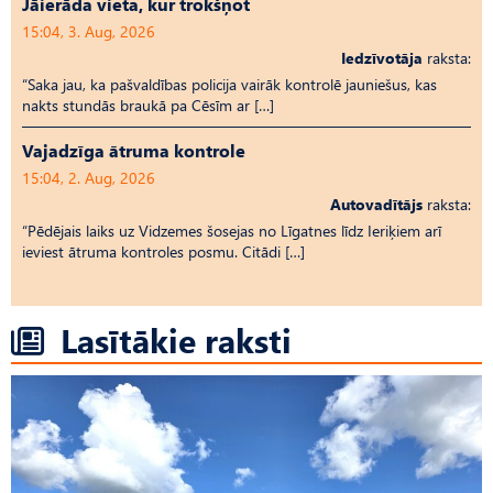
Jāierāda vieta, kur trokšņot
15:04, 3. Aug, 2026
Iedzīvotāja
raksta:
“Saka jau, ka pašvaldības policija vairāk kontrolē jauniešus, kas
nakts stundās braukā pa Cēsīm ar […]
Vajadzīga ātruma kontrole
15:04, 2. Aug, 2026
Autovadītājs
raksta:
“Pēdējais laiks uz Vid­ze­mes šosejas no Līgatnes līdz Ieriķiem arī
ieviest ātruma kontroles posmu. Citādi […]
Lasītākie raksti