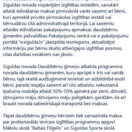
Siguldas novada vispārējām izglītības iestādēm, savukārt
atlaidi ēdināšanas maksai pirmsskolā varēs saņemt arī bērni,
kuri apmeklē privāto pirmsskolas izglītības iestādi vai
bērnudārzu citā administratīvajā teritorijā. Lai saņemtu
atlaides ēdināšanas pakalpojumu apmaksai, daudzbērnu
ģimenēm pašvaldības Pakalpojumu centrā vai e-pakalpojumu
portālā “e.sigulda.lv” jāaizpilda iesniegums, aktualizējot
informāciju par bērnu skaitu attiecīgajos izglītības posmos,
citas darbības vecākiem nav jāveic.
Siguldas novada Daudzbērnu ģimeņu atbalsta programma
novada daudzbērnu ģimenēm, kuru aprūpē ir trīs vai vairāk
bērnu, tajā skaitā audžuģimenē ievietoti un aizbildnībā esoši
bērni, paredz iespēju saņemt arī citu atbalstu: nekustamā
īpašuma nodokļa atlaidi 50%-70% apmērā par zemi, dzīvokli,
dzīvojamo māju, dzīvojamo māju palīgēkām, garāžām, kā arī
braukt novada sabiedriskajā transportā bez maksas.
Tāpat daudzbērnu ģimeņu bērniem tiek samazināta maksa
par profesionālās ievirzes izglītības programmu apguvi
Mākslu skolā “Baltais Flīģelis” un Siguldas Sporta skolā.