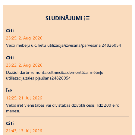
SLUDINĀJUMI
Citi
23:25, 2. Aug, 2026
Veco mēbeļu u.c. lietu utilizācija/izvešana/pārvešana 24826054
Citi
23:22, 2. Aug, 2026
Dažādi darbi-remonta,celtniecība,demontāža, mēbeļu
utiliāzācija,zāles pļaušana24826054
Īrē
12:25, 21. Jūl, 2026
Vēlos īrēt vienistabas vai divistabas dzīvokli cēsīs, līdz 200 eiro
mēnesī.
Citi
21:43, 13. Jūl, 2026