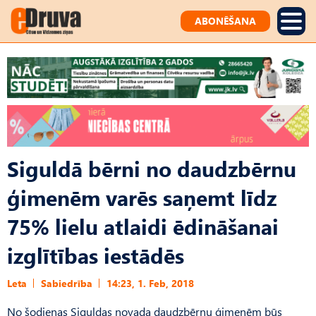
ABONĒŠANA
Siguldā bērni no daudzbērnu
ģimenēm varēs saņemt līdz
75% lielu atlaidi ēdināšanai
izglītības iestādēs
Leta
Sabiedrība
14:23, 1. Feb, 2018
No šodienas Siguldas novada daudzbērnu ģimenēm būs