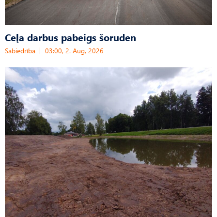
Ceļa darbus pabeigs šoruden
Sabiedrība
03:00, 2. Aug, 2026