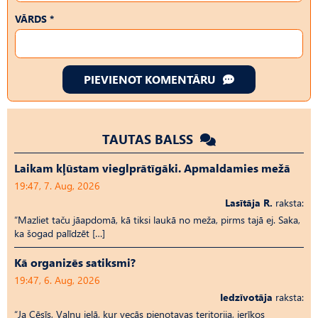
VĀRDS *
PIEVIENOT KOMENTĀRU
TAUTAS BALSS
Laikam kļūstam vieglprātīgāki. Apmaldamies mežā
19:47, 7. Aug, 2026
Lasītāja R.
raksta:
“Mazliet taču jāapdomā, kā tiksi laukā no meža, pirms tajā ej. Saka,
ka šogad palīdzēt […]
Kā organizēs satiksmi?
19:47, 6. Aug, 2026
Iedzīvotāja
raksta:
“Ja Cēsīs, Vaļņu ielā, kur vecās pienotavas teritorija, ierīkos