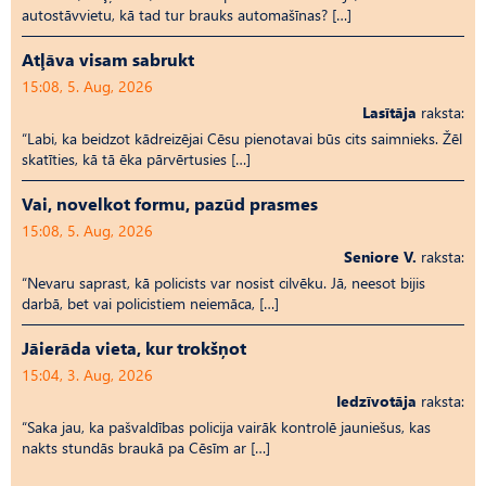
autostāvvietu, kā tad tur brauks automašīnas? […]
Atļāva visam sabrukt
15:08, 5. Aug, 2026
Lasītāja
raksta:
“Labi, ka beidzot kādreizējai Cēsu pienotavai būs cits saimnieks. Žēl
skatīties, kā tā ēka pārvērtusies […]
Vai, novelkot formu, pazūd prasmes
15:08, 5. Aug, 2026
Seniore V.
raksta:
“Nevaru saprast, kā policists var nosist cilvēku. Jā, neesot bijis
darbā, bet vai policistiem neiemāca, […]
Jāierāda vieta, kur trokšņot
15:04, 3. Aug, 2026
Iedzīvotāja
raksta:
“Saka jau, ka pašvaldības policija vairāk kontrolē jauniešus, kas
nakts stundās braukā pa Cēsīm ar […]