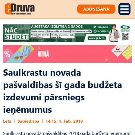
ABONĒŠANA
Saulkrastu novada
pašvaldības šī gada budžeta
izdevumi pārsniegs
ieņēmumus
Leta
Sabiedrība
14:15, 1. Feb, 2018
Saulkrastu novada pašvaldības 2018.gada budžeta ieņēmumi