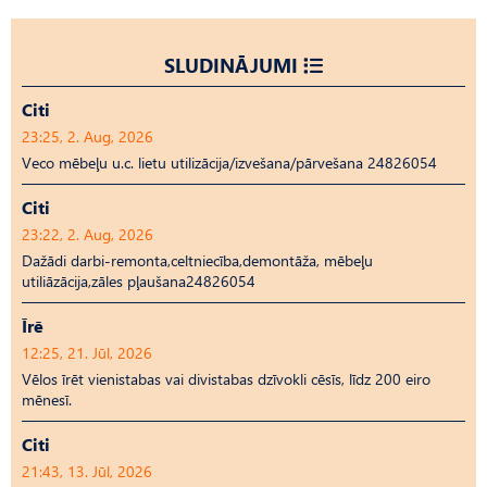
SLUDINĀJUMI
Citi
23:25, 2. Aug, 2026
Veco mēbeļu u.c. lietu utilizācija/izvešana/pārvešana 24826054
Citi
23:22, 2. Aug, 2026
Dažādi darbi-remonta,celtniecība,demontāža, mēbeļu
utiliāzācija,zāles pļaušana24826054
Īrē
12:25, 21. Jūl, 2026
Vēlos īrēt vienistabas vai divistabas dzīvokli cēsīs, līdz 200 eiro
mēnesī.
Citi
21:43, 13. Jūl, 2026