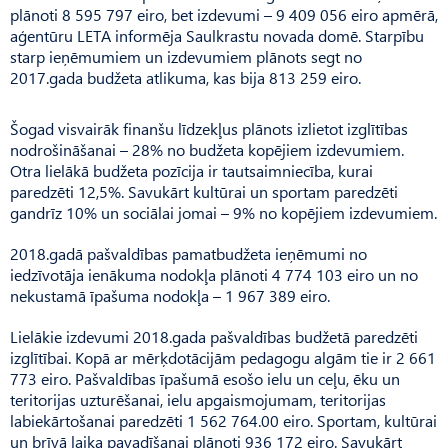
plānoti 8 595 797 eiro, bet izdevumi – 9 409 056 eiro apmērā,
aģentūru LETA informēja Saulkrastu novada domē. Starpību
starp ieņēmumiem un izdevumiem plānots segt no
2017.gada budžeta atlikuma, kas bija 813 259 eiro.
Šogad visvairāk finanšu līdzekļus plānots izlietot izglītības
nodrošināšanai – 28% no budžeta kopējiem izdevumiem.
Otra lielākā budžeta pozīcija ir tautsaimniecība, kurai
paredzēti 12,5%. Savukārt kultūrai un sportam paredzēti
gandrīz 10% un sociālai jomai – 9% no kopējiem izdevumiem.
2018.gadā pašvaldības pamatbudžeta ieņēmumi no
iedzīvotāja ienākuma nodokļa plānoti 4 774 103 eiro un no
nekustamā īpašuma nodokļa – 1 967 389 eiro.
Lielākie izdevumi 2018.gada pašvaldības budžetā paredzēti
izglītībai. Kopā ar mērķdotācijām pedagogu algām tie ir 2 661
773 eiro. Pašvaldības īpašumā esošo ielu un ceļu, ēku un
teritorijas uzturēšanai, ielu apgaismojumam, teritorijas
labiekārtošanai paredzēti 1 562 764.00 eiro. Sportam, kultūrai
un brīvā laika pavadīšanai plānoti 936 172 eiro. Savukārt