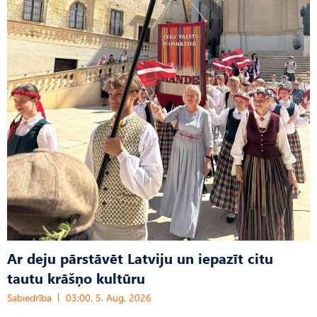
Ar deju pārstāvēt Latviju un iepazīt citu
tautu krāšņo kultūru
Sabiedrība
03:00, 5. Aug, 2026