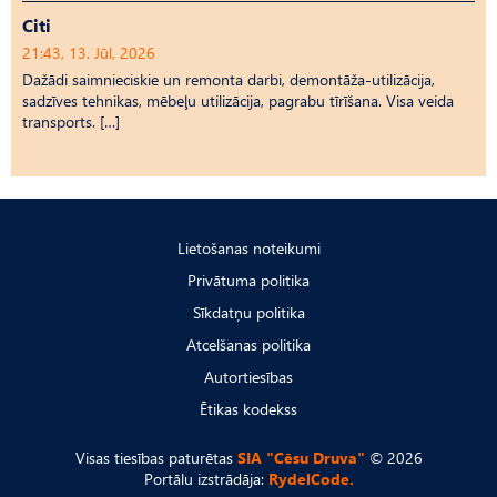
Citi
21:43, 13. Jūl, 2026
Dažādi saimnieciskie un remonta darbi, demontāža-utilizācija,
sadzīves tehnikas, mēbeļu utilizācija, pagrabu tīrīšana. Visa veida
transports. […]
Lietošanas noteikumi
Privātuma politika
Sīkdatņu politika
Atcelšanas politika
Autortiesības
Ētikas kodekss
Visas tiesības paturētas
SIA "Cēsu Druva"
© 2026
Portālu izstrādāja:
RydelCode.