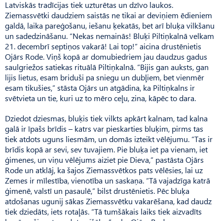
Latviskās tradīcijas tiek uzturētas un dzīvo laukos.
Ziemassvētki daudziem saistās ne tikai ar deviņiem ēdieniem
galdā, laika pareģošanu, iešanu ķekatās, bet arī bluķa vilkšanu
un sadedzināšanu. “Nekas nemainās! Bluķi Piltiņ­kalnā velkam
21. decembrī septiņos vakarā! Lai top!” aicina drustēnietis
Ojārs Rode. Viņš kopā ar domubiedriem jau daudzus gadus
saulgriežos satiekas rituālā Piltiņkalnā. “Bijis gan auksts, gan
lijis lietus, esam briduši pa sniegu un dubļiem, bet vienmēr
esam tikušies,” stāsta Ojārs un atgādina, ka Piltiņkalns ir
svētvieta un tie, kuri uz to mēro ceļu, zina, kāpēc to dara.
Dziedot dziesmas, bluķis tiek vilkts apkārt kalnam, tad kalna
galā ir īpašs brīdis – katrs var pieskarties bluķim, pirms tas
tiek atdots uguns liesmām, un domās izteikt vēlējumu. “Tas ir
brīdis kopā ar sevi, sev tuvajiem. Pie bluķa iet pa vienam, iet
ģimenes, un viņu vēlējums aiziet pie Dieva,” pastāsta Ojārs
Rode un atklāj, ka šajos Ziemassvētkos pats vēlēsies, lai uz
Zemes ir mīlestība, vienotība un saskaņa. “Tā vajadzīga katrā
ģimenē, valstī un pasaulē,” bilst drustēnietis. Pēc bluķa
atdošanas ugunij sākas Ziemassvētku vakarēšana, kad daudz
tiek dziedāts, iets rotaļās. “Tā tumšākais laiks tiek aizvadīts