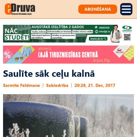
ABONĒŠANA
Saulīte sāk ceļu kalnā
Sarmīte Feldmane
Sabiedrība
20:28, 21. Dec, 2017