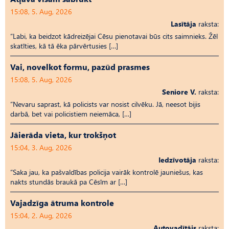
15:08, 5. Aug, 2026
Lasītāja
raksta:
“Labi, ka beidzot kādreizējai Cēsu pienotavai būs cits saimnieks. Žēl
skatīties, kā tā ēka pārvērtusies […]
Vai, novelkot formu, pazūd prasmes
15:08, 5. Aug, 2026
Seniore V.
raksta:
“Nevaru saprast, kā policists var nosist cilvēku. Jā, neesot bijis
darbā, bet vai policistiem neiemāca, […]
Jāierāda vieta, kur trokšņot
15:04, 3. Aug, 2026
Iedzīvotāja
raksta:
“Saka jau, ka pašvaldības policija vairāk kontrolē jauniešus, kas
nakts stundās braukā pa Cēsīm ar […]
Vajadzīga ātruma kontrole
15:04, 2. Aug, 2026
Autovadītājs
raksta: