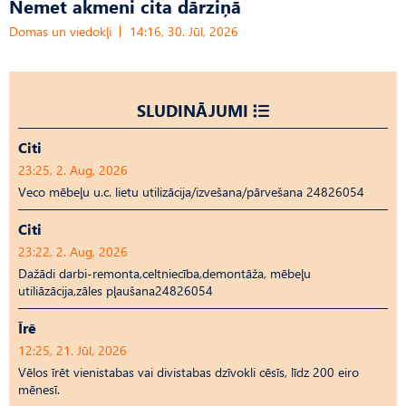
Nemet akmeni cita dārziņā
Domas un viedokļi
14:16, 30. Jūl, 2026
SLUDINĀJUMI
Citi
23:25, 2. Aug, 2026
Veco mēbeļu u.c. lietu utilizācija/izvešana/pārvešana 24826054
Citi
23:22, 2. Aug, 2026
Dažādi darbi-remonta,celtniecība,demontāža, mēbeļu
utiliāzācija,zāles pļaušana24826054
Īrē
12:25, 21. Jūl, 2026
Vēlos īrēt vienistabas vai divistabas dzīvokli cēsīs, līdz 200 eiro
mēnesī.