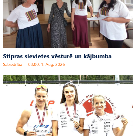
Stipras sievietes vēsturē un kājbumba
Sabiedrība
03:00, 1. Aug, 2026