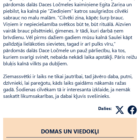
pārdomās dalās Daces Ločmeles kaimiņiene Egita Zariņa un
piebilst, ka kalnā pie “Ziediņiem” katros saulgriežos cilvēki
sabrauc no malu malām. “Cilvēki zina, kāpēc šurp brauc.
Viņiem ir nepieciešamība svētkos būt te, būt rituālā. Aizvien
vairāk brauc pilsētnieki, ģimenes. Ir tādi, kuri darbā ņem
brīvdienu. Vēl pirms dažiem gadiem mūsu kalnā Saulei kāpt
palīdzēja lielākoties sievietes, tagad ir arī pulks vīru,”
pārdomās dalās Dace Ločmele un pauž pārliecību, ka tos,
kuriem svarīgi svinēt, nebaida nekādi laika apstākļi. Pāris reižu
bluķis kalnā vilkts pa dubļiem.
Ziemassvētki ir laiks ne tikai jautrībai, tad jāvēro daba, putni,
dzīvnieki, lai pareģotu, kāds laiks gaidāms nākamās ražas
gadā. Šodienas cilvēkam tā ir interesanta izklaide, ja nemāk
saskatīt likumsakarības, ja dabai kļuvis svešinieks.
Dalies:
DOMAS UN VIEDOKĻI