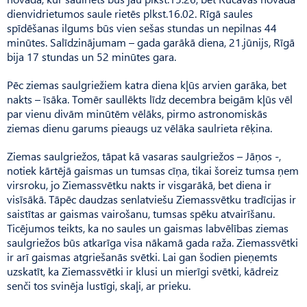
dienvidrietumos saule rietēs plkst.16.02. Rīgā saules
spīdēšanas ilgums būs vien sešas stundas un nepilnas 44
minūtes. Salīdzi­nājumam – gada garākā diena, 21.jūnijs, Rīgā
bija 17 stundas un 52 minūtes gara.
Pēc ziemas saulgriežiem katra diena kļūs arvien garāka, bet
nakts – īsāka. Tomēr saullēkts līdz decembra beigām kļūs vēl
par vienu divām minūtēm vēlāks, pirmo astronomiskās
ziemas dienu garums pieaugs uz vēlāka saul­rieta rēķina.
Ziemas saulgriežos, tāpat kā vasaras saulgriežos – Jāņos -,
notiek kārtējā gaismas un tumsas cīņa, tikai šoreiz tumsa ņem
virsroku, jo Ziemassvētku nakts ir visgarākā, bet diena ir
visīsākā. Tāpēc daudzas senlatviešu Zie­mas­svētku tradīcijas ir
saistītas ar gaismas vairošanu, tumsas spēku atvairīšanu.
Ticējumos teikts, ka no saules un gaismas labvēlības ziemas
saulgriežos būs atkarīga visa nākamā gada raža. Ziemassvētki
ir arī gaismas atgriešanās svētki. Lai gan šodien pieņemts
uzskatīt, ka Ziemas­svētki ir klusi un mierīgi svētki, kādreiz
senči tos svinēja lustīgi, skaļi, ar prieku.