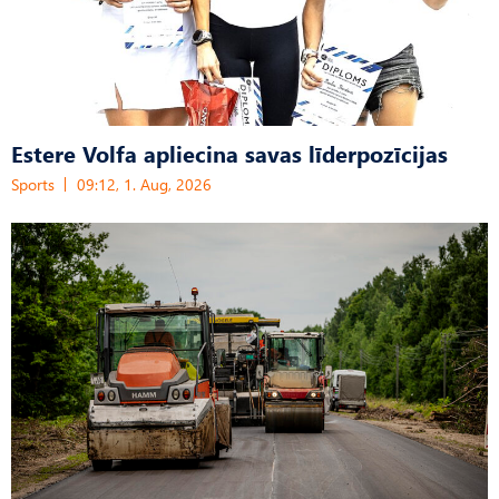
Estere Volfa apliecina savas līderpozīcijas
Sports
09:12, 1. Aug, 2026