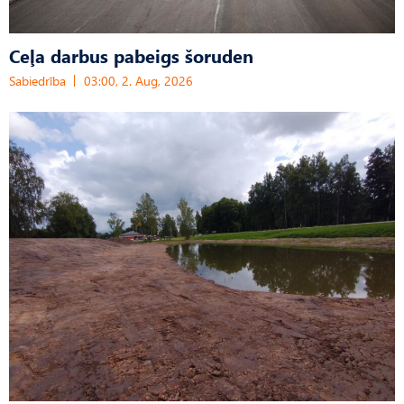
Ceļa darbus pabeigs šoruden
Sabiedrība
03:00, 2. Aug, 2026