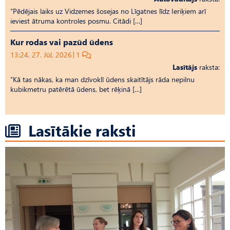
“Pēdējais laiks uz Vid­ze­mes šosejas no Līgatnes līdz Ieriķiem arī
ieviest ātruma kontroles posmu. Citādi […]
Kur rodas vai pazūd ūdens
13:24, 27. Jūl, 2026
1
Lasītājs
raksta:
“Kā tas nākas, ka man dzīvoklī ūdens skaitītājs rāda nepilnu
kubikmetru patērētā ūdens, bet rēķinā […]
Lasītākie raksti