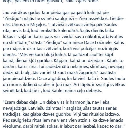
kopā, pašiem to radot gaišāku,” saka Ojārs Rode.
Jau vairākus gadus Jaun­piebalgas pagastā kalniņā pie
“Ziediņu” mājās tie svinēti saulgrieži – Ziemassvētkos, Lieldie­
nās, Jāņos un Miķeļos. “Latvieši svētkus svinēja pēc Saules
rita, nevis tad, kad ierakstīts kalendārā. Šajās dienās laika
lūkas ir vaļā un katrs pats var veidot savu nākotni, atbrīvoties
no slimībām,” stāsta “Ziediņu” saimniece Dace Ločmele. Kalns
pie mājas ir dzimtas svētvieta, kurā visi pulcējas nozīmīgās
dienās. “Mēs velkam bluķi kalnā, tā palīdzot saulītei kāpt
kalnā, dienai kļūt garākai. Kāpjam kalnā un dziedam. Kāpēc to
darām, katrs zina. Lai sadedzinātu nelaimes, slimības, nevajag
dedzināt bluķi, tās var ielikt kaut mazā žagariņā,” pastāsta
jaunpiebaldziete. Dace atgādina, ka latvieši taču ir Saules tauta
un mums ikdienā saules ir ļoti maz. Arī tāpēc ir svarīgi svētkus
svinēt tad, kad tie ir, kad Saule maina ceļu debesīs.
“Esam dabas daļa. Un dabā viss ir harmonijā, nav liekā,
nevajadzīgā. Latviešu dzimtas ir saglabājušas tautas senās
tradīcijas, kas glabā dzīves gudrību. Viņi tās rituālos izdzīvo.
Pēc saulgriežu rituāliem ne viens vien atzinis, ka dzīvē ienācis
vieglums, darbi raitāk sokas. Ir jābūt pārliecībai, kāpēc to dari,”