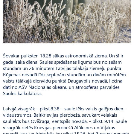
Šovakar pulksten 18.28 sākas astronomiskā ziema. Un šī ir
gada īsākā diena. Saules spīdēšanas ilgums būs no sešām
stundām un 26 minūtēm Latvijas tālākajā ziemeļu punktā
Rūjienas novadā līdz septiņām stundām un divām minūtēm
valsts tālākajā dienvidu punktā Daugavpils novadā, liecina
dati no ASV Nacionālās okeānu un atmosfēras pārvaldes
Saules kalkulatora.
Latvijā visagrāk – plkst.8.38 – saule lēks valsts galējos dien­
vid­austrumos, Baltkrievijas pierobežā, savukārt vēlākais
saullēkts būs Ovišragā, Ventspils novadā, – plkst. 9.14. Saule
visagrāk rietēs Krievijas pierobežā Alūksnes un Viļakas
novadā, kur saulriets būs jau plkst.15.26, bet Rucavas novada