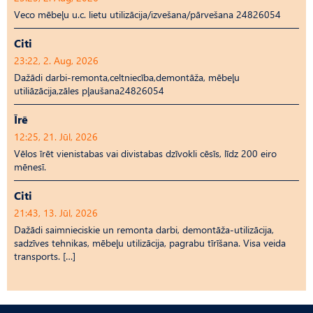
Veco mēbeļu u.c. lietu utilizācija/izvešana/pārvešana 24826054
Citi
23:22, 2. Aug, 2026
Dažādi darbi-remonta,celtniecība,demontāža, mēbeļu
utiliāzācija,zāles pļaušana24826054
Īrē
12:25, 21. Jūl, 2026
Vēlos īrēt vienistabas vai divistabas dzīvokli cēsīs, līdz 200 eiro
mēnesī.
Citi
21:43, 13. Jūl, 2026
Dažādi saimnieciskie un remonta darbi, demontāža-utilizācija,
sadzīves tehnikas, mēbeļu utilizācija, pagrabu tīrīšana. Visa veida
transports. […]