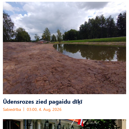
Ūdensrozes zied pagaidu dīķī
Sabiedrība
03:00, 4. Aug, 2026