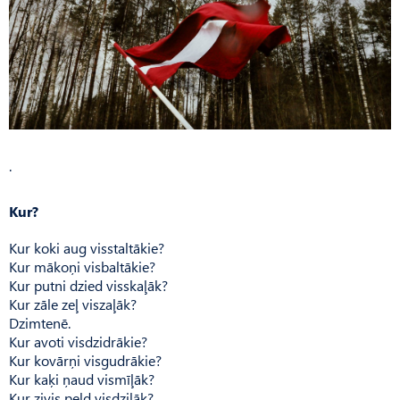
.
Kur?
Kur koki aug visstaltākie?
Kur mākoņi visbaltākie?
Kur putni dzied visskaļāk?
Kur zāle zeļ viszaļāk?
Dzimtenē.
Kur avoti visdzidrākie?
Kur kovārņi visgudrākie?
Kur kaķi ņaud vismīļāk?
Kur zivis peld visdziļāk?