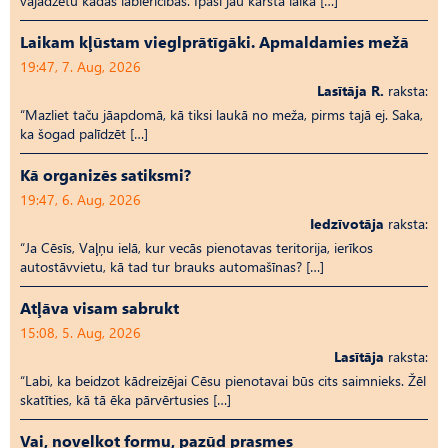
vajadzētu kādas labierīcības. Īpaši jau karstā laikā […]
Laikam kļūstam vieglprātīgāki. Apmaldamies mežā
19:47, 7. Aug, 2026
Lasītāja R.
raksta:
“Mazliet taču jāapdomā, kā tiksi laukā no meža, pirms tajā ej. Saka,
ka šogad palīdzēt […]
Kā organizēs satiksmi?
19:47, 6. Aug, 2026
Iedzīvotāja
raksta:
“Ja Cēsīs, Vaļņu ielā, kur vecās pienotavas teritorija, ierīkos
autostāvvietu, kā tad tur brauks automašīnas? […]
Atļāva visam sabrukt
15:08, 5. Aug, 2026
Lasītāja
raksta:
“Labi, ka beidzot kādreizējai Cēsu pienotavai būs cits saimnieks. Žēl
skatīties, kā tā ēka pārvērtusies […]
Vai, novelkot formu, pazūd prasmes