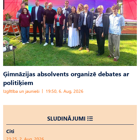
Ģimnāzijas absolvents organizē debates ar
politiķiem
Izglītība un jaunieši
19:50, 6. Aug, 2026
SLUDINĀJUMI
Citi
23:25, 2. Aug, 2026