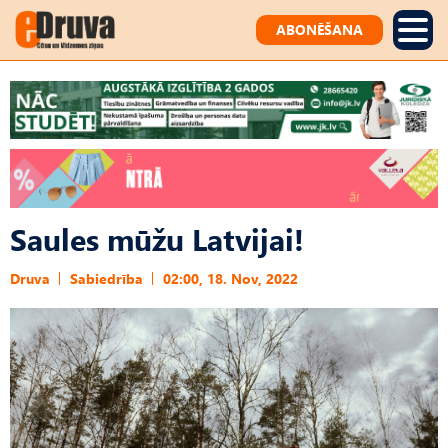
ABONĒŠANA
Saules mūžu Latvijai!
Druva
Sabiedrība
02:00, 18. Nov, 2022