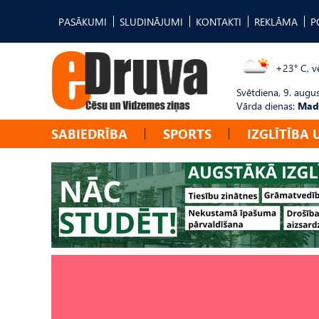
PASĀKUMI
SLUDINĀJUMI
KONTAKTI
REKLĀMA
P
+23° C, vē
Svētdiena, 9. augu
Vārda dienas:
Mad
SABIEDRĪBA
SPORTS
IZGLĪTĪBA 