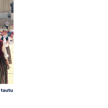
 tautu