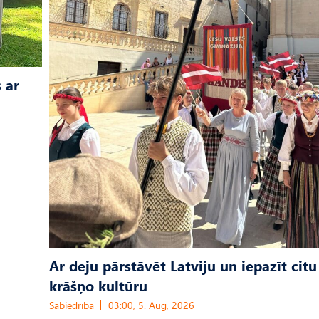
 ar
Ar deju pārstāvēt Latviju un iepazīt citu
krāšņo kultūru
Sabiedrība
03:00, 5. Aug, 2026