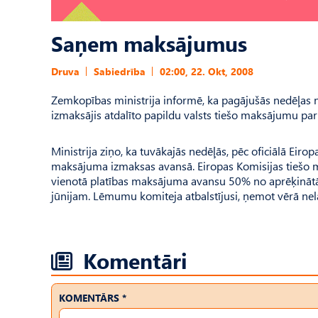
Saņem maksājumus
Druva
Sabiedrība
02:00, 22. Okt, 2008
Zemkopības ministrija informē, ka pagājušās nedēļas 
izmaksājis atdalīto papildu valsts tiešo maksājumu par
Ministrija ziņo, ka tuvākajās nedēļās, pēc oficiālā Ei
maksājuma izmaksas avansā. Eiropas Komisijas tiešo m
vienotā platības maksājuma avansu 50% no aprēķinātā,
jūnijam. Lēmumu komiteja atbalstījusi, ņemot vērā nel
Komentāri
KOMENTĀRS *