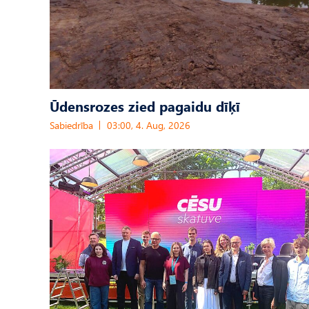
Ūdensrozes zied pagaidu dīķī
Sabiedrība
03:00, 4. Aug, 2026