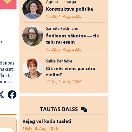
Agnese Leiburga
Konstruktīvā politika
15:05, 4. Aug, 2026
Sarmīte Feldmane
Šodienas nākotne — tik
u
tālu nu esam
15:02, 3. Aug, 2026
Sallija Benfelde
platības
Cik mēs viens par otru
zmaksāt
zinām?
da 30.
jumus.
15:01, 2. Aug, 2026
TAUTAS BALSS
Vajag vēl kādu tualeti
19:47, 8. Aug, 2026