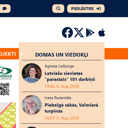
PIESLĒGTIES
OJEKTI
DOMAS UN VIEDOKĻI
Agnese Leiburga
Latviešu sievietes
“parastais” 101 darbiņš
19:46, 6. Aug, 2026
Iveta Rozentāle
Piebalgā sākās, Valmierā
turpinās
15:07, 5. Aug, 2026