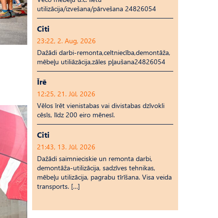
utilizācija/izvešana/pārvešana 24826054
Citi
23:22, 2. Aug, 2026
Dažādi darbi-remonta,celtniecība,demontāža,
mēbeļu utiliāzācija,zāles pļaušana24826054
Īrē
12:25, 21. Jūl, 2026
Vēlos īrēt vienistabas vai divistabas dzīvokli
cēsīs, līdz 200 eiro mēnesī.
Citi
21:43, 13. Jūl, 2026
Dažādi saimnieciskie un remonta darbi,
demontāža-utilizācija, sadzīves tehnikas,
mēbeļu utilizācija, pagrabu tīrīšana. Visa veida
transports. […]