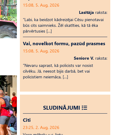
15:08, 5. Aug, 2026
Lasītāja
raksta:
“Labi, ka beidzot kādreizējai Cēsu pienotavai
būs cits saimnieks. Žēl skatīties, kā tā ēka
pārvērtusies […]
Vai, novelkot formu, pazūd prasmes
15:08, 5. Aug, 2026
Seniore V.
raksta:
“Nevaru saprast, kā policists var nosist
cilvēku. Jā, neesot bijis darbā, bet vai
policistiem neiemāca, […]
SLUDINĀJUMI
Citi
23:25, 2. Aug, 2026
Veco mēbeļu u.c. lietu