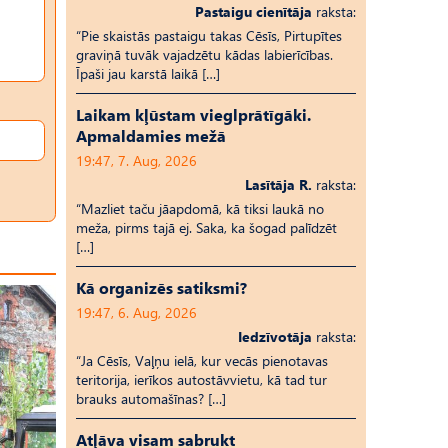
Pastaigu cienītāja
raksta:
“Pie skaistās pastaigu takas Cēsīs, Pirtupītes
graviņā tuvāk vajadzētu kādas labierīcības.
Īpaši jau karstā laikā […]
Laikam kļūstam vieglprātīgāki.
Apmaldamies mežā
19:47, 7. Aug, 2026
Lasītāja R.
raksta:
“Mazliet taču jāapdomā, kā tiksi laukā no
meža, pirms tajā ej. Saka, ka šogad palīdzēt
[…]
Kā organizēs satiksmi?
19:47, 6. Aug, 2026
Iedzīvotāja
raksta:
“Ja Cēsīs, Vaļņu ielā, kur vecās pienotavas
teritorija, ierīkos autostāvvietu, kā tad tur
brauks automašīnas? […]
Atļāva visam sabrukt