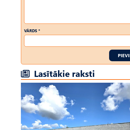
VĀRDS *
PIEV
Lasītākie raksti