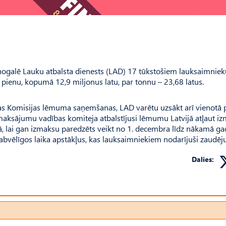
nogalē Lauku atbalsta dienests (LAD) 17 tūkstošiem lauksaimniek
 pienu, kopumā 12,9 miljonus latu, par tonnu – 23,68 latus.
ropas Komisijas lēmuma saņemšanas, LAD varētu uzsākt arī vienotā 
aksājumu vadības komiteja atbalstījusi lēmumu Latvijā atļaut i
 lai gan izmaksu paredzēts veikt no 1. decembra līdz nākamā ga
abvēlīgos laika apstākļus, kas lauksaimniekiem nodarījuši zaudē
Dalies: