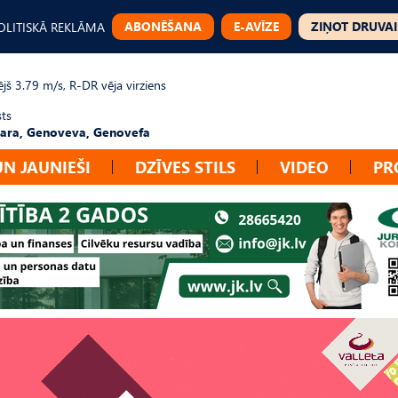
ABONĒŠANA
E-AVĪZE
ZIŅOT DRUVAI
OLITISKĀ REKLĀMA
jš 3.79 m/s, R-DR vēja virziens
sts
ara, Genoveva, Genovefa
UN JAUNIEŠI
DZĪVES STILS
VIDEO
PR