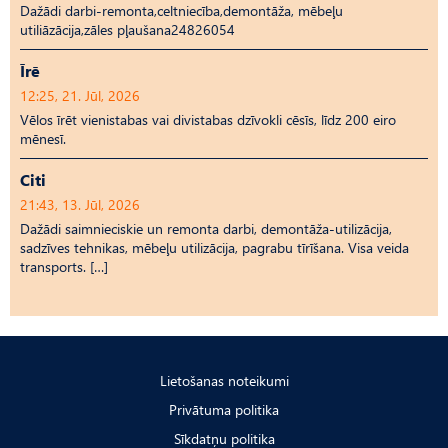
Dažādi darbi-remonta,celtniecība,demontāža, mēbeļu
utiliāzācija,zāles pļaušana24826054
Īrē
12:25, 21. Jūl, 2026
Vēlos īrēt vienistabas vai divistabas dzīvokli cēsīs, līdz 200 eiro
mēnesī.
Citi
21:43, 13. Jūl, 2026
Dažādi saimnieciskie un remonta darbi, demontāža-utilizācija,
sadzīves tehnikas, mēbeļu utilizācija, pagrabu tīrīšana. Visa veida
transports. […]
Lietošanas noteikumi
Privātuma politika
Sīkdatņu politika