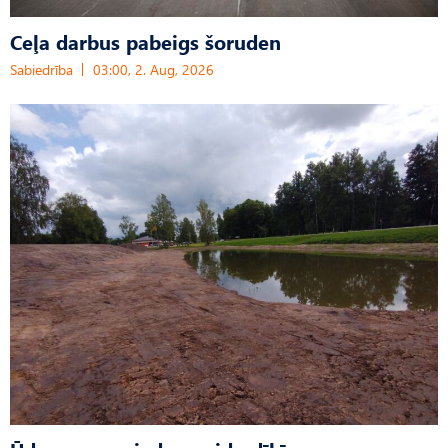
Ceļa darbus pabeigs šoruden
Sabiedrība
03:00, 2. Aug, 2026