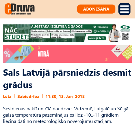
ABONĒŠANA
Sals Latvijā pārsniedzis desmit
grādus
Leta
Sabiedrība
11:30, 13. Jan, 2018
Sestdienas naktī un rītā daudzviet Vidzemē, Latgalē un Sēlijā
gaisa temperatūra pazeminājusies līdz -10..-11 grādiem,
liecina dati no meteoroloģisko novērojumu stacijām.