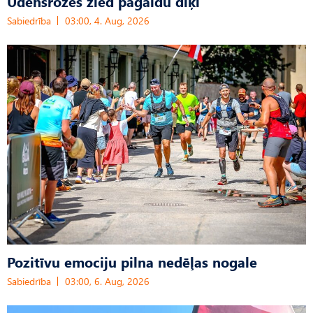
Ūdensrozes zied pagaidu dīķī
Sabiedrība
03:00, 4. Aug, 2026
Pozitīvu emociju pilna nedēļas nogale
Sabiedrība
03:00, 6. Aug, 2026