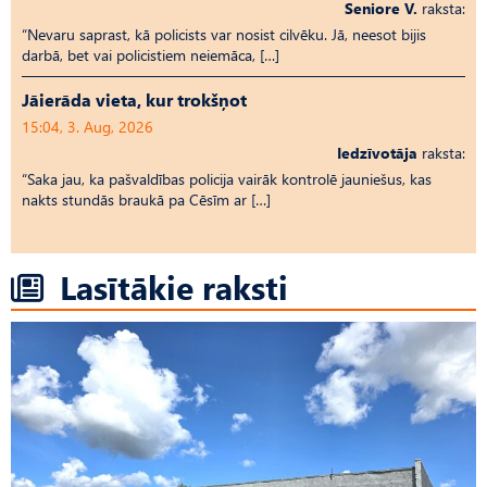
Seniore V.
raksta:
“Nevaru saprast, kā policists var nosist cilvēku. Jā, neesot bijis
darbā, bet vai policistiem neiemāca, […]
Jāierāda vieta, kur trokšņot
15:04, 3. Aug, 2026
Iedzīvotāja
raksta:
“Saka jau, ka pašvaldības policija vairāk kontrolē jauniešus, kas
nakts stundās braukā pa Cēsīm ar […]
Lasītākie raksti