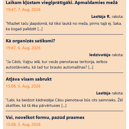
Laikam kļūstam vieglprātīgāki. Apmaldamies mežā
19:47, 7. Aug, 2026
Lasītāja R.
raksta:
“Mazliet taču jāapdomā, kā tiksi laukā no meža, pirms tajā ej. Saka,
ka šogad palīdzēt […]
Kā organizēs satiksmi?
19:47, 6. Aug, 2026
Iedzīvotāja
raksta:
“Ja Cēsīs, Vaļņu ielā, kur vecās pienotavas teritorija, ierīkos
autostāvvietu, kā tad tur brauks automašīnas? […]
Atļāva visam sabrukt
15:08, 5. Aug, 2026
Lasītāja
raksta:
“Labi, ka beidzot kādreizējai Cēsu pienotavai būs cits saimnieks. Žēl
skatīties, kā tā ēka pārvērtusies […]
Vai, novelkot formu, pazūd prasmes
15:08, 5. Aug, 2026