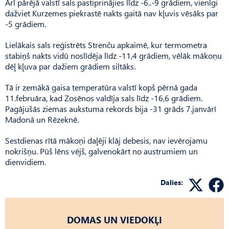
Arī pārējā valstī sals pastiprinājies līdz -6..-9 grādiem, vienīgi
dažviet Kurzemes piekrastē nakts gaitā nav kļuvis vēsāks par
-5 grādiem.
Lielākais sals reģistrēts Strenču apkaimē, kur termometra
stabiņš nakts vidū noslīdēja līdz -11,4 grādiem, vēlāk mākoņu
dēļ kļuva par dažiem grādiem siltāks.
Tā ir zemākā gaisa temperatūra valstī kopš pērnā gada
11.februāra, kad Zosēnos valdīja sals līdz -16,6 grādiem.
Pagājušās ziemas aukstuma rekords bija -31 grāds 7.janvārī
Madonā un Rēzeknē.
Sestdienas rītā mākoņi daļēji klāj debesis, nav ievērojamu
nokrišņu. Pūš lēns vējš, galvenokārt no austrumiem un
dienvidiem.
Dalies:
DOMAS UN VIEDOKĻI