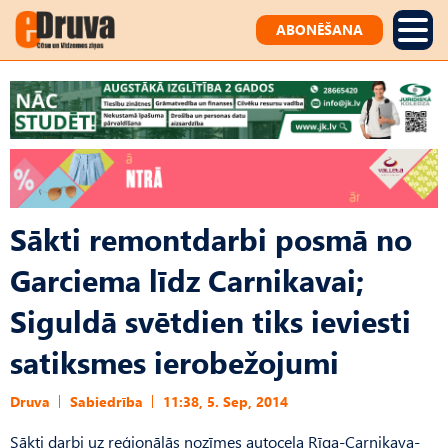
ABONĒŠANA
Sākti remontdarbi posmā no
Garciema līdz Carnikavai;
Siguldā svētdien tiks ieviesti
satiksmes ierobežojumi
Druva
Sabiedrība
11:38, 5. Sep, 2014
Sākti darbi uz reģionālās nozīmes autoceļa Rīga-Carnikava-