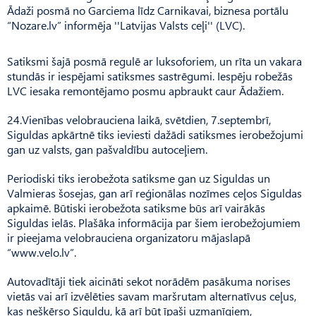
Ādaži posmā no Garciema līdz Carnikavai, biznesa portālu
“Nozare.lv” informēja ''Latvijas Valsts ceļi'' (LVC).
Satiksmi šajā posmā regulē ar luksoforiem, un rīta un vakara
stundās ir iespējami satiksmes sastrēgumi. Iespēju robežās
LVC iesaka remontējamo posmu apbraukt caur Ādažiem.
24.Vienības velobrauciena laikā, svētdien, 7.septembrī,
Siguldas apkārtnē tiks ieviesti dažādi satiksmes ierobežojumi
gan uz valsts, gan pašvaldību autoceļiem.
Periodiski tiks ierobežota satiksme gan uz Siguldas un
Valmieras šosejas, gan arī reģionālas nozīmes ceļos Siguldas
apkaimē. Būtiski ierobežota satiksme būs arī vairākās
Siguldas ielās. Plašāka informācija par šiem ierobežojumiem
ir pieejama velobrauciena organizatoru mājaslapā
“www.velo.lv”.
Autovadītāji tiek aicināti sekot norādēm pasākuma norises
vietās vai arī izvēlēties savam maršrutam alternatīvus ceļus,
kas nešķērso Siguldu, kā arī būt īpaši uzmanīgiem,