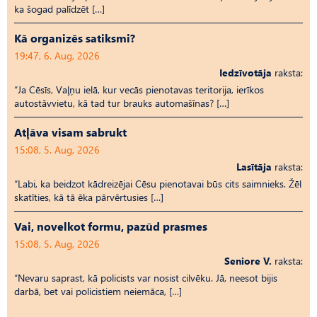
ka šogad palīdzēt […]
Kā organizēs satiksmi?
19:47, 6. Aug, 2026
Iedzīvotāja
raksta:
“Ja Cēsīs, Vaļņu ielā, kur vecās pienotavas teritorija, ierīkos
autostāvvietu, kā tad tur brauks automašīnas? […]
Atļāva visam sabrukt
15:08, 5. Aug, 2026
Lasītāja
raksta:
“Labi, ka beidzot kādreizējai Cēsu pienotavai būs cits saimnieks. Žēl
skatīties, kā tā ēka pārvērtusies […]
Vai, novelkot formu, pazūd prasmes
15:08, 5. Aug, 2026
Seniore V.
raksta:
“Nevaru saprast, kā policists var nosist cilvēku. Jā, neesot bijis
darbā, bet vai policistiem neiemāca, […]