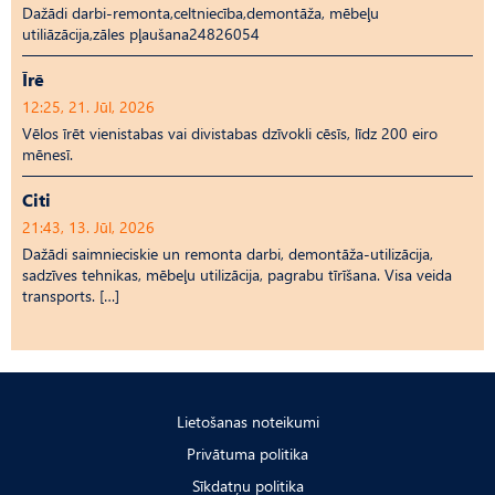
Dažādi darbi-remonta,celtniecība,demontāža, mēbeļu
utiliāzācija,zāles pļaušana24826054
Īrē
12:25, 21. Jūl, 2026
Vēlos īrēt vienistabas vai divistabas dzīvokli cēsīs, līdz 200 eiro
mēnesī.
Citi
21:43, 13. Jūl, 2026
Dažādi saimnieciskie un remonta darbi, demontāža-utilizācija,
sadzīves tehnikas, mēbeļu utilizācija, pagrabu tīrīšana. Visa veida
transports. […]
Lietošanas noteikumi
Privātuma politika
Sīkdatņu politika