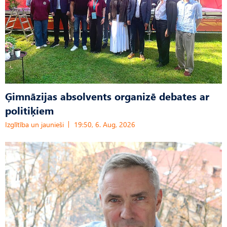
Ģimnāzijas absolvents organizē debates ar
politiķiem
Izglītība un jaunieši
19:50, 6. Aug, 2026