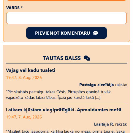
VĀRDS *
PIEVIENOT KOMENTĀRU
TAUTAS BALSS
Vajag vēl kādu tualeti
19:47, 8. Aug, 2026
Pastaigu cienītāja
raksta:
“Pie skaistās pastaigu takas Cēsīs, Pirtupītes graviņā tuvāk
vajadzētu kādas labierīcības. Īpaši jau karstā laikā […]
Laikam kļūstam vieglprātīgāki. Apmaldamies mežā
19:47, 7. Aug, 2026
Lasītāja R.
raksta:
“Mazliet taču jāapdomā, kā tiksi laukā no meža, pirms tajā ej. Saka,