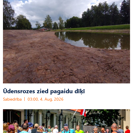
Ūdensrozes zied pagaidu dīķī
Sabiedrība
03:00, 4. Aug, 2026