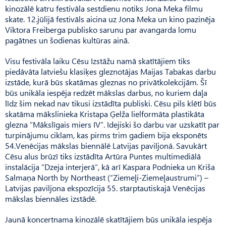
kinozālē katru festivāla sestdienu notiks Jona Meka filmu
skate. 12.jūlijā festivāls aicina uz Jona Meka un kino pazinēja
Viktora Freiberga publisko sarunu par avangarda lomu
pagātnes un šodienas kultūras ainā.
Visu festivāla laiku Cēsu Izstāžu namā skatītājiem tiks
piedāvāta latviešu klasiķes gleznotājas Maijas Tabakas darbu
izstāde, kurā būs skatāmas gleznas no privātkolekcijām. Šī
būs unikāla iespēja redzēt mākslas darbus, no kuriem daļa
līdz šim nekad nav tikusi izstādīta publiski. Cēsu pils klētī būs
skatāma mākslinieka Kristapa Ģelža lielformāta plastikāta
glezna “Mākslīgais miers IV”. Idejiski šo darbu var uzskatīt par
turpinājumu ciklam, kas pirms trim gadiem bija eksponēts
54.Venēcijas mākslas biennālē Latvijas paviljonā. Savukārt
Cēsu alus brūzī tiks izstādīta Artūra Puntes multimediālā
instalācija “Dzeja interjerā”, kā arī Kaspara Podnieka un Kriša
Salmaņa North by Northeast (“Ziemeļi-Ziemeļaustrumi”) –
Latvijas paviljona ekspozīcija 55. starptautiskajā Venēcijas
mākslas biennāles izstādē.
Jaunā koncertnama kinozālē skatītājiem būs unikāla iespēja