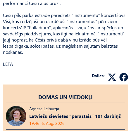
performanci Cēsu alus brūzī.
Cēsu pils parka estrādē paredzēts “Instrumentu” koncertšovs.
Visi, kas redzējuši un dzirdējuši “Instrumentus” pērnziem
koncertzālē “Palladium”, apliecinās – viņu šovs ir spēcīgs un
savdabīgs piedzīvojums, kas ilgi paliek atmiņā. “Instrumenti”
ļauj noprast, ka Cēsīs brīvā dabā viņu izrāde būs vēl
iespaidīgāka, solot īpašas, uz maģiskām sajūtām balstītas
noskaņas.
LETA
Dalies:
DOMAS UN VIEDOKĻI
Agnese Leiburga
Latviešu sievietes “parastais” 101 darbiņš
19:46, 6. Aug, 2026