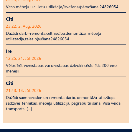
Veco mēbeļu u.c. lietu utilizācija/izvešana/pārvešana 24826054
Citi
23:22, 2. Aug, 2026
Dažādi darbi-remonta,celtniecība,demontāža, mēbeļu
utiliāzācija,zāles pļaušana24826054
Īrē
12:25, 21. Jūl, 2026
Vēlos īrēt vienistabas vai divistabas dzīvokli cēsīs, līdz 200 eiro
mēnesī.
Citi
21:43, 13. Jūl, 2026
Dažādi saimnieciskie un remonta darbi, demontāža-utilizācija,
sadzīves tehnikas, mēbeļu utilizācija, pagrabu tīrīšana. Visa veida
transports. […]