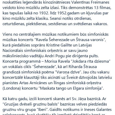
noskatīties leģendārās kinozinātnieces Valentīnas Freimanes
veidoto kino mūziklu zelta izlasi. Tiks demonstrētas 13 filmas,
kas tapušas laikā no 1932. līdz 1952.gadam un kļuvušas par
kino mūziklu zelta klasiku. Seansi notiks otrdienas,
ceturtdienas, piektdienas, sestdienas un svētdienas vakaros.
Viens no centrālajiem mūzikas notikumiem būs simfoniskās
mūzikas koncerts “Ravela Šeherezade un Štrausa varonis”,
kurā piedalīsies soprāns Kristīne Gailīte un Latvijas
Nacionālais simfoniskais orķestris ar savu jauno
māksliniecisko vadītāju Andri Pogu pie diriģenta pults.
Koncerta programmā – Morisa Ravela “Jokdara rīta dziesma”
un vokālais cikls “Šeherezade”, kā arī Riharda Štrausa
grandiozā simfoniskā poēma “Varoņa dzīve”. Jau citu vakaru
koncertzālē klausītāji tiks aicināti uz Šveicē dzīvojošās latviešu
pianistes Artas Arnicānes un Īlingas simfoniskā orķestra
(Londona) koncertu “Maskata tango un Elgara simfonija”.
Kā katru gadu, izcili koncerti skanēs arī Sv. Jāņa baznīcā. Ar
“Gruzijas dvēseli gruzīnu balsīs” baznīcas velves piedziedās
gruzīnu vīru grupa “Iberi”. Gaidīts notikums ir Ineses Galantes
solokoncerts, kurā skatītāju tik iemīļotā dziedātāja kopā ar