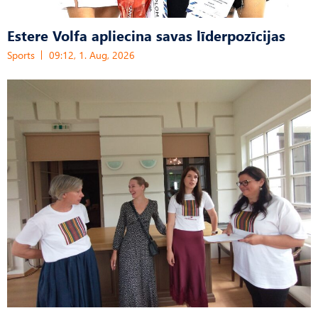
Estere Volfa apliecina savas līderpozīcijas
Sports
09:12, 1. Aug, 2026