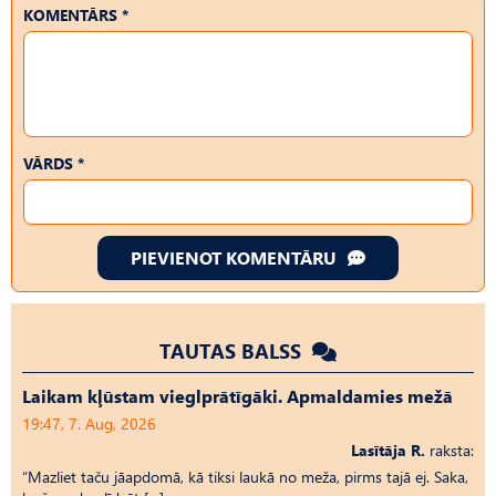
KOMENTĀRS *
VĀRDS *
PIEVIENOT KOMENTĀRU
TAUTAS BALSS
Laikam kļūstam vieglprātīgāki. Apmaldamies mežā
19:47, 7. Aug, 2026
Lasītāja R.
raksta:
“Mazliet taču jāapdomā, kā tiksi laukā no meža, pirms tajā ej. Saka,