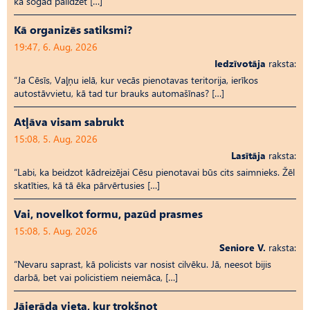
ka šogad palīdzēt […]
Kā organizēs satiksmi?
19:47, 6. Aug, 2026
Iedzīvotāja
raksta:
“Ja Cēsīs, Vaļņu ielā, kur vecās pienotavas teritorija, ierīkos
autostāvvietu, kā tad tur brauks automašīnas? […]
Atļāva visam sabrukt
15:08, 5. Aug, 2026
Lasītāja
raksta:
“Labi, ka beidzot kādreizējai Cēsu pienotavai būs cits saimnieks. Žēl
skatīties, kā tā ēka pārvērtusies […]
Vai, novelkot formu, pazūd prasmes
15:08, 5. Aug, 2026
Seniore V.
raksta:
“Nevaru saprast, kā policists var nosist cilvēku. Jā, neesot bijis
darbā, bet vai policistiem neiemāca, […]
Jāierāda vieta, kur trokšņot