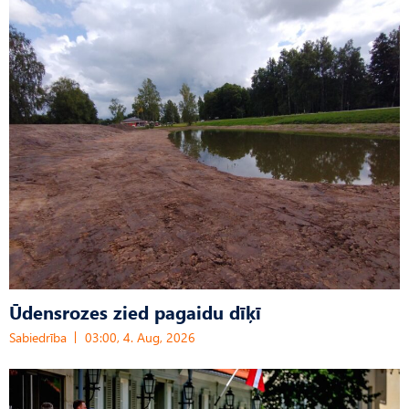
Ūdensrozes zied pagaidu dīķī
Sabiedrība
03:00, 4. Aug, 2026