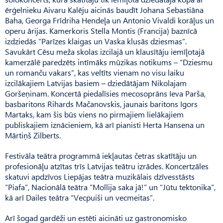
ērģelnieku Aivaru Kalēju aicinās baudīt Johana Sebastiāna
Baha, Georga Frīdriha Hendeļa un Antonio Vivaldi korāļus un
operu ārijas. Kamerkoris Stella Montis (Francija) baznīcā
izdziedās “Parīzes klaigas un Vaska klusās dziesmas”.
Savukārt Cēsu meža skolas izcilajā un klausītāju iemīļotajā
kamerzālē paredzēts intīmāks mūzikas notikums – “Dziesmu
un romanču vakars”, kas veltīts vienam no visu laiku
izcilākajiem Latvijas basiem – dziedātājam Nikolajam
Goršeņinam. Koncertā piedalīsies mecosoprāns Ieva Parša,
basbaritons Rihards Mačanovskis, jaunais baritons Igors
Martaks, kam šis būs viens no pirmajiem lielākajiem
publiskajiem iznācieniem, kā arī pianisti Herta Hansena un
Mārtiņš Zilberts.
Festivāla teātra programmā iekļautas četras skatītāju un
profesionāļu atzītas trīs Latvijas teātru izrādes. Koncertzāles
skatuvi apdzīvos Liepājas teātra muzikālais dzīvesstāsts
“Piafa”, Nacionālā teātra “Mollija saka jā!” un “Jūtu tektonika”,
kā arī Dailes teātra “Vecpuiši un vecmeitas”.
Arī šogad gardēži un estēti aicināti uz gastronomisko