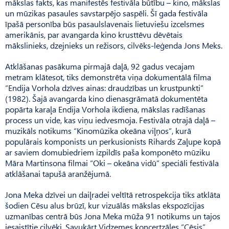
mākslas fakts, kas manifestēs festivāla būtību – kino, mākslas
un mūzikas pasaules savstarpējo saspēli. Šī gada festivāla
īpašā personība būs pasaulslavenais lietuviešu izcelsmes
amerikānis, par avangarda kino krusttēvu dēvētais
mākslinieks, dzejnieks un režisors, cilvēks-leģenda Jons Meks.
Atklāšanas pasākuma pirmajā daļā, 92 gadus vecajam
metram klātesot, tiks demonstrēta viņa dokumentālā filma
“Endija Vorhola dzīves ainas: draudzības un krustpunkti”
(1982). Šajā avangarda kino dienasgrāmatā dokumentēta
popārta karaļa Endija Vorhola ikdiena, mākslas radīšanas
process un vide, kas viņu iedvesmoja. Festivāla otrajā daļā –
muzikāls notikums “Kinomūzika okeāna viļņos”, kurā
populārais komponists un perkusionists Rihards Zaļupe kopā
ar saviem domubiedriem izpildīs paša komponēto mūziku
Māra Martinsona filmai “Oki – okeāna vidū” speciāli festivāla
atklāšanai tapušā aranžējumā.
Jona Meka dzīvei un daiļradei veltītā retrospekcija tiks atklāta
šodien Cēsu alus brūzī, kur vizuālās mākslas ekspozīcijas
uzmanības centrā būs Jona Meka mūža 91 notikums un tajos
iesaistītie cilvēki. Savukārt Vidzemes koncertzāles “Cēsis”