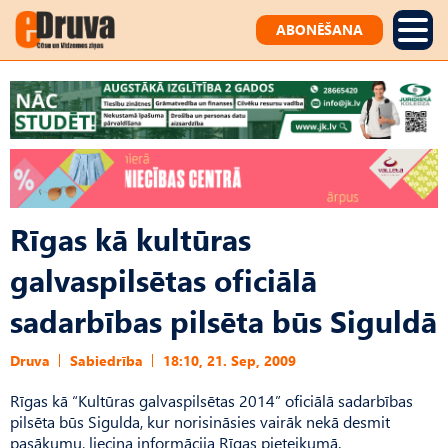
ABONĒŠANA
Rīgas kā kultūras
galvaspilsētas oficiālā
sadarbības pilsēta būs Siguldā
Druva
Sabiedrība
18:10, 21. Sep, 2009
Rīgas kā “Kultūras galvaspilsētas 2014” oficiālā sadarbības
pilsēta būs Sigulda, kur norisināsies vairāk nekā desmit
pasākumu, liecina informācija Rīgas pieteikumā.