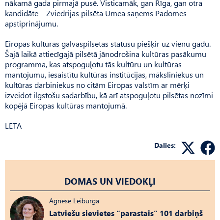
nākamā gada pirmajā pusē. Visticamāk, gan Rīga, gan otra
kandidāte – Zviedrijas pilsēta Umea saņems Padomes
apstiprinājumu.
Eiropas kultūras galvaspilsētas statusu piešķir uz vienu gadu.
Šajā laikā attiecīgajā pilsētā jānodrošina kultūras pasākumu
programma, kas atspoguļotu tās kultūru un kultūras
mantojumu, iesaistītu kultūras institūcijas, māksliniekus un
kultūras darbiniekus no citām Eiropas valstīm ar mērķi
izveidot ilgstošu sadarbību, kā arī atspoguļotu pilsētas nozīmi
kopējā Eiropas kultūras mantojumā.
LETA
Dalies:
DOMAS UN VIEDOKĻI
Agnese Leiburga
Latviešu sievietes “parastais” 101 darbiņš