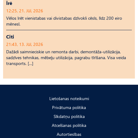
Īrē
12:25, 21. Jūl, 2026
Vēlos īrēt vienistabas vai divistabas dzīvokli cēsīs, līdz 200 eiro
mēnesī.
Citi
21:43, 13. Jūl, 2026
Dažādi saimnieciskie un remonta darbi, demontāža-utilizācija,
sadzīves tehnikas, mēbeļu utilizācija, pagrabu tīrīšana. Visa veida
transports. […]
Lietošanas noteikumi
Privātuma politika
Sīkdatņu politika
Atcelšanas politika
Autortiesības