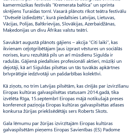
kamermūzikas festivāls “Kremerata baltica” un sprinta
skrējiens Turaidas tornī. Vasarā plānots rīkot teātra festivālu
“Dvēselē izdiedzēts”, kurā piedalīsies Latvijas, Lietuvas,
Vācijas, Polijas, Baltkrievijas, Slovākijas, Azerbaidžānas,
Maķedonijas un divu Āfrikas valstu teātri.
Savukārt augustā plānots gājiens – akcija “Citi laiki”, kas
ikvienam ceļotgribētājam ļaus izprast vēstures un sociālās
norises, kuru rezultātā pils un arī mūsdienu Sigulda ir
radušās. Gājienā piedalīsies profesionāli aktieri, mūziķi un
dejotāji, kā arī Siguldas pilsētas un tās tuvākās apkārtnes
brīvprātīgie iedzīvotāji un pašdarbības kolektīvi.
Kā ziņots, no trim Latvijas pilsētām, kas cīnījās par izvirzīšanu
Eiropas kultūras galvaspilsētas statusam 2014.gadā, tika
izvēlēta Rīga, 15.septembrī Eiropas mājā notikušajā preses
konferencē paziņoja Eiropas kultūras galvaspilsētas atlases
konkursa žūrijas priekšsēdētājs sers Roberts Skots.
Gala lēmumu par žūrijas izvirzītajām Eiropas kultūras
galvaspilsētām pieņems Eiropas Savienības (ES) Padome