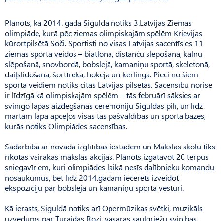
Plānots, ka 2014. gadā Siguldā notiks 3.Latvijas Ziemas
olimpiāde, kurā pēc ziemas olimpiskajām spēlēm Krievijas
kūrortpilsētā Soči. Sportisti no visas Latvijas sacentīsies 11
ziemas sporta veidos – biatlonā, distanču slēpošanā, kalnu
slēpošanā, snovbordā, bobslejā, kamaniņu sportā, skeletonā,
daiļslidošanā, šorttrekā, hokejā un kērlingā. Pieci no šiem
sporta veidiem notiks citās Latvijas pilsētās. Sacensību norise
ir līdzīgā kā olimpiskajām spēlēm – tās februārī sāksies ar
svinīgo lāpas aizdegšanas ceremoniju Siguldas pilī, un līdz
martam lāpa apceļos visas tās pašvaldības un sporta bāzes,
kurās notiks Olimpiādes sacensības.
Sadarbībā ar novada izglītības iestādēm un Mākslas skolu tiks
rīkotas vairākas mākslas akcijas. Plānots izgatavot 20 tērpus
sniegavīriem, kuri olimpiādes laikā nesīs dalībnieku komandu
nosaukumus, bet līdz 2014.gadam iecerēts izveidot
ekspozīciju par bobsleja un kamaniņu sporta vēsturi.
Kā ierasts, Siguldā notiks arī Opermūzikas svētki, muzikāls
uzvedums par Turaidas Rozi, vasaras saulgriežu svinības,