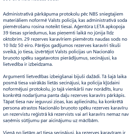
Administratīvā pārkāpuma protokolu pēc NBS sniegtajiem
materiāliem noformē Valsts policija, kas administratīvā soda
piemērošanu rosina noteikt tiesai. Aģentūra LETA apkopoja
39 tiesas spriedumus, kas pieņemti laikā no jūnija līdz
oktobrim. 29 rezerves karavīriem piemērots naudas sods no
10 līdz 50 eiro. Pārējos gadījumos rezerves karavīri tikuši
sveikā, jo tiesa, izvērtējot Valsts policijas un Nacionālo
bruņoto spēku sagatavotos pierādījumus, secinājusi, ka
lietvedība ir izbeidzama.
Argumenti lietvedības izbeigšanai bijuši dažādi. Tā šajā laika
posmā tiesa vairākās lietās secinājusi, ka policija kļūdaini
noformējusi protokolu, jo tajā vienkārši nav norādīts, kuru
konkrētā nodarījuma panta daļu rezerves karavīrs pārkāpis.
Tāpat tiesa nav ieguvusi ziņas, kas apliecinātu, ka konkrētā
persona atrastos Nacionālo bruņoto spēku rezerves karavīru
un rezervistu reģistrā kā rezervists vai arī karavīrs nemaz nav
saņēmis sūtījumu par aicinājumu uz mācībām.
Vienā no lietām arī tiesa secinājusi, ka rezerves karavīram ir