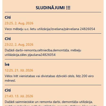
SLUDINĀJUMI
Citi
23:25, 2. Aug, 2026
Veco mēbeļu u.c. lietu utilizācija/izvešana/pārvešana 24826054
Citi
23:22, 2. Aug, 2026
Dažādi darbi-remonta,celtniecība,demontāža, mēbeļu
utiliāzācija,zāles pļaušana24826054
Īrē
12:25, 21. Jūl, 2026
Vēlos īrēt vienistabas vai divistabas dzīvokli cēsīs, līdz 200 eiro
mēnesī.
Citi
21:43, 13. Jūl, 2026
Dažādi saimnieciskie un remonta darbi, demontāža-utilizācija,