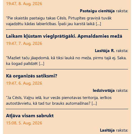
19:47, 8. Aug, 2026
Pastaigu cienītāja
raksta:
“Pie skaistās pastaigu takas Cēsīs, Pirtupītes graviņā tuvāk
vajadzētu kādas labierīcības. Īpaši jau karstā laikā […]
Laikam kļūstam vieglprātīgāki. Apmaldamies mežā
19:47, 7. Aug, 2026
Lasītāja R.
raksta:
“Mazliet taču jāapdomā, kā tiksi laukā no meža, pirms tajā ej. Saka,
ka šogad palīdzēt […]
Kā organizēs satiksmi?
19:47, 6. Aug, 2026
Iedzīvotāja
raksta:
“Ja Cēsīs, Vaļņu ielā, kur vecās pienotavas teritorija, ierīkos
autostāvvietu, kā tad tur brauks automašīnas? […]
Atļāva visam sabrukt
15:08, 5. Aug, 2026
Lasītāja
raksta: