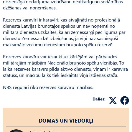
noziedzīga nodarījuma izdarīšanu neatkarīgi no sodāmības
dzēšanas vai noņemšanas.
Rezerves karavīri ir karavīri, kas atvaļināti no profesionālā
dienesta Latvijas bruņotajos spēkos un nav noņemti no
militārā dienesta uzskaites, kā arī zemessargi pēc līguma par
dienestu Zemessardzē izbeigšanas, ja viņi nav sasnieguši
maksimālo vecumu dienestam bruņoto spēku rezervē.
Rezerves karavīru var iesaukt uz kārtējām vai pārbaudes
militārajām mācībām Nacionālo bruņoto spēku vienībās. To
laikā rezerves karavīrs pilda aktīvo dienestu, viņam ir karavīra
statuss, un mācību laiks tiek ieskaitīts viņa izdienas stāžā.
NBS regulāri rīko rezerves karavīru mācības.
Dalies:
DOMAS UN VIEDOKĻI