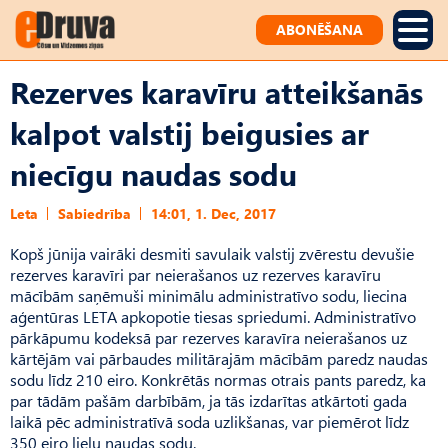
ABONĒŠANA
Rezerves karavīru atteikšanās
kalpot valstij beigusies ar
niecīgu naudas sodu
Leta
Sabiedrība
14:01, 1. Dec, 2017
Kopš jūnija vairāki desmiti savulaik valstij zvērestu devušie
rezerves karavīri par neierašanos uz rezerves karavīru
mācībām saņēmuši minimālu administratīvo sodu, liecina
aģentūras LETA apkopotie tiesas spriedumi. Administratīvo
pārkāpumu kodeksā par rezerves karavīra neierašanos uz
kārtējām vai pārbaudes militārajām mācībām paredz naudas
sodu līdz 210 eiro. Konkrētās normas otrais pants paredz, ka
par tādām pašām darbībām, ja tās izdarītas atkārtoti gada
laikā pēc administratīvā soda uzlikšanas, var piemērot līdz
350 eiro lielu naudas sodu.