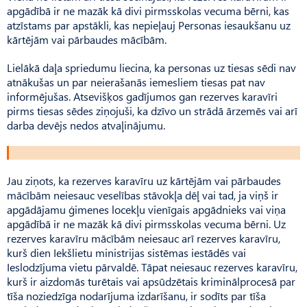
apgādībā ir ne mazāk kā divi pirmsskolas vecuma bērni, kas
atzīstams par apstākli, kas nepieļauj Personas iesaukšanu uz
kārtējām vai pārbaudes mācībām.
Lielākā daļa spriedumu liecina, ka personas uz tiesas sēdi nav
atnākušas un par neierašanās iemesliem tiesas pat nav
informējušas. Atsevišķos gadījumos gan rezerves karavīri
pirms tiesas sēdes ziņojuši, ka dzīvo un strādā ārzemēs vai arī
darba devējs nedos atvaļinājumu.
Jau ziņots, ka rezerves karavīru uz kārtējām vai pārbaudes
mācībām neiesauc veselības stāvokļa dēļ vai tad, ja viņš ir
apgādājamu ģimenes locekļu vienīgais apgādnieks vai viņa
apgādībā ir ne mazāk kā divi pirmsskolas vecuma bērni. Uz
rezerves karavīru mācībām neiesauc arī rezerves karavīru,
kurš dien Iekšlietu ministrijas sistēmas iestādēs vai
Ieslodzījuma vietu pārvaldē. Tāpat neiesauc rezerves karavīru,
kurš ir aizdomās turētais vai apsūdzētais kriminālprocesā par
tīša noziedzīga nodarījuma izdarīšanu, ir sodīts par tīša