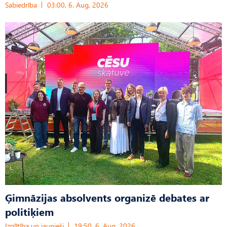
Sabiedrība
03:00, 6. Aug, 2026
Ģimnāzijas absolvents organizē debates ar
politiķiem
Izglītība un jaunieši
19:50, 6. Aug, 2026