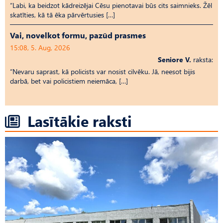
“Labi, ka beidzot kādreizējai Cēsu pienotavai būs cits saimnieks. Žēl
skatīties, kā tā ēka pārvērtusies […]
Vai, novelkot formu, pazūd prasmes
15:08, 5. Aug, 2026
Seniore V.
raksta:
“Nevaru saprast, kā policists var nosist cilvēku. Jā, neesot bijis
darbā, bet vai policistiem neiemāca, […]
Lasītākie raksti