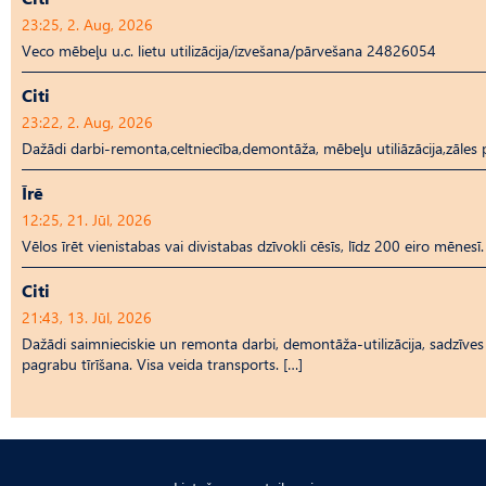
23:25, 2. Aug, 2026
Veco mēbeļu u.c. lietu utilizācija/izvešana/pārvešana 24826054
Citi
23:22, 2. Aug, 2026
Dažādi darbi-remonta,celtniecība,demontāža, mēbeļu utiliāzācija,zāl
Īrē
12:25, 21. Jūl, 2026
Vēlos īrēt vienistabas vai divistabas dzīvokli cēsīs, līdz 200 eiro mēnesī.
Citi
21:43, 13. Jūl, 2026
Dažādi saimnieciskie un remonta darbi, demontāža-utilizācija, sadzīves t
pagrabu tīrīšana. Visa veida transports. […]