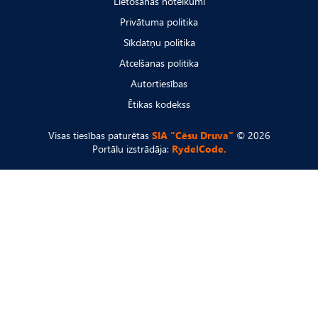
Lietošanas noteikumi
Privātuma politika
Sīkdatņu politika
Atcelšanas politika
Autortiesības
Ētikas kodekss
Visas tiesības paturētas
SIA "Cēsu Druva"
© 2026
Portālu izstrādāja:
RydelCode.