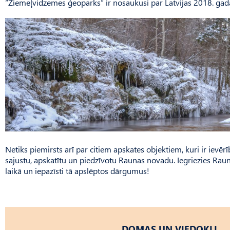
“Ziemeļvidzemes ģeoparks” ir nosaukusi par Latvijas 2018. gad
Netiks piemirsts arī par citiem apskates objektiem, kuri ir ievērīb
sajustu, apskatītu un piedzīvotu Raunas novadu. Iegriezies Rau
laikā un iepazīsti tā apslēptos dārgumus!
DOMAS UN VIEDOKĻI