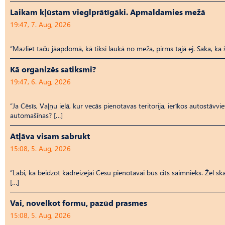
Laikam kļūstam vieglprātīgāki. Apmaldamies mežā
19:47, 7. Aug, 2026
“Mazliet taču jāapdomā, kā tiksi laukā no meža, pirms tajā ej. Saka, ka 
Kā organizēs satiksmi?
19:47, 6. Aug, 2026
“Ja Cēsīs, Vaļņu ielā, kur vecās pienotavas teritorija, ierīkos autostāvvi
automašīnas? […]
Atļāva visam sabrukt
15:08, 5. Aug, 2026
“Labi, ka beidzot kādreizējai Cēsu pienotavai būs cits saimnieks. Žēl ska
[…]
Vai, novelkot formu, pazūd prasmes
15:08, 5. Aug, 2026