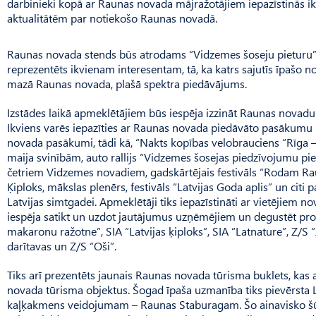
darbinieki kopā ar Raunas novada mājražotājiem iepazīstinās ik
aktualitātēm par notiekošo Raunas novadā.
Raunas novada stends būs atrodams “Vidzemes šoseju pieturu”
reprezentēts ikvienam interesentam, tā, ka katrs sajutīs īpašo n
mazā Raunas novada, plašā spektra piedāvājums.
Izstādes laikā apmeklētājiem būs iespēja izzināt Raunas nova
Ikviens varēs iepazīties ar Raunas novada piedāvāto pasākumu klās
novada pasākumi, tādi kā, “Nakts kopības velobrauciens “Rīga –
maija svinībām, auto rallijs “Vidzemes šosejas piedzīvojumu piet
četriem Vidzemes novadiem, gadskārtējais festivāls “Rodam R
Ķiploks, mākslas plenērs, festivāls “Latvijas Goda aplis” un citi
Latvijas simtgadei. Apmeklētāji tiks iepazīstināti ar vietējiem 
iespēja satikt un uzdot jautājumus uzņēmējiem un degustēt pro
makaronu ražotne”, SIA “Latvijas ķiploks”, SIA “Latnature”, Z/S
darītavas un Z/S “Oši”.
Tiks arī prezentēts jaunais Raunas novada tūrisma buklets, ka
novada tūrisma objektus. Šogad īpaša uzmanība tiks pievērsta L
kaļķakmens veidojumam – Raunas Staburagam. Šo ainavisko š