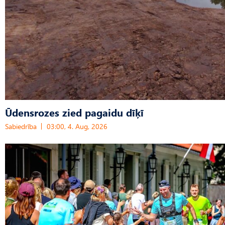
Ūdensrozes zied pagaidu dīķī
Sabiedrība
03:00, 4. Aug, 2026