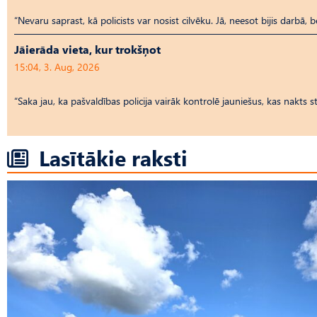
“Nevaru saprast, kā policists var nosist cilvēku. Jā, neesot bijis darbā, 
Jāierāda vieta, kur trokšņot
15:04, 3. Aug, 2026
“Saka jau, ka pašvaldības policija vairāk kontrolē jauniešus, kas nakts
Lasītākie raksti