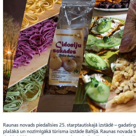
Raunas novads piedalīsies 25. starptautiskajā izstādē – gadatirg
plašākā un nozīmīgākā tūrisma izstāde Baltijā. Raunas novada t