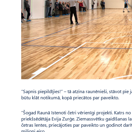
“Sapnis piepildījies!” – tā atzina raunēnieši, stāvot pie 
būtu klāt notikumā, kopā priecātos par paveikto.
“Šogad Raunā īstenoti četri vērienīgi projekti. Katrs
priekšsēdētāja Evija Zurģe. Ziemassvētku gaidīšanas laikā
četras lentes, priecājoties par paveikto un godinot dar
miljoni eiro.