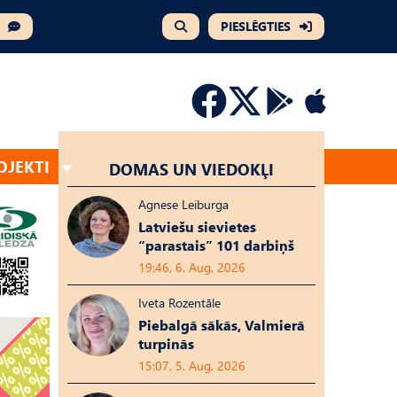
PIESLĒGTIES
OJEKTI
DOMAS UN VIEDOKĻI
Agnese Leiburga
Latviešu sievietes
“parastais” 101 darbiņš
19:46, 6. Aug, 2026
Iveta Rozentāle
Piebalgā sākās, Valmierā
turpinās
15:07, 5. Aug, 2026