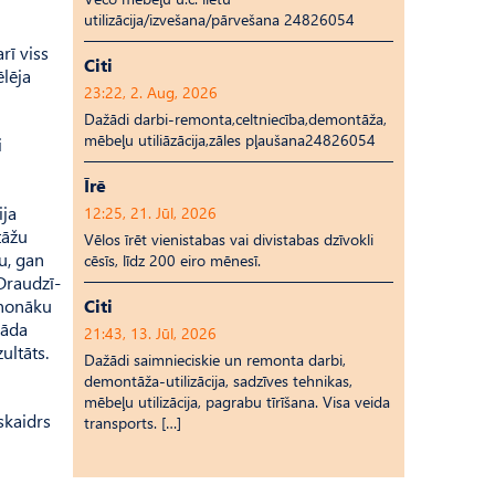
utilizācija/izvešana/pārvešana 24826054
rī viss
Citi
ēlēja
23:22, 2. Aug, 2026
Dažādi darbi-remonta,celtniecība,demontāža,
mēbeļu utiliāzācija,zāles pļaušana24826054
i
Īrē
ija
12:25, 21. Jūl, 2026
tāžu
Vēlos īrēt vienistabas vai divistabas dzīvokli
u, gan
cēsīs, līdz 200 eiro mēnesī.
Draudzī­
, nonāku
Citi
kāda
21:43, 13. Jūl, 2026
ultāts.
Dažādi saimnieciskie un remonta darbi,
demontāža-utilizācija, sadzīves tehnikas,
mēbeļu utilizācija, pagrabu tīrīšana. Visa veida
skaidrs
transports. […]