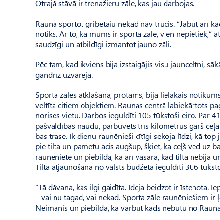
Otrajā stāvā ir trenažieru zāle, kas jau darbojas.
Raunā sportot gribētāju nekad nav trūcis. “Jābūt arī k
notiks. Ar to, ka mums ir sporta zāle, vien nepietiek,”
saudzīgi un atbildīgi izmantot jauno zāli.
Pēc tam, kad ikviens bija izstaigājis visu jaunceltni,
gandrīz uzvarēja.
Sporta zāles atklāšana, protams, bija lielākais notikums,
veltīta citiem objektiem. Raunas centrā labiekārtots pa
norises vietu. Darbos ieguldīti 105 tūkstoši eiro. Par
paš­valdības naudu, pārbūvēts trīs kilometrus garš ce
bas trase. Ik dienu raunēnieši cītīgi sekoja līdzi, kā to
pie tilta un pametu acis augšup, šķiet, ka ceļš ved uz 
raunēniete un piebilda, ka arī vasarā, kad tilta nebija 
Tilta atjaunošanā no valsts budžeta ieguldīti 306 tūksto
“Tā dāvana, kas ilgi gaidīta. Ideja beidzot ir īstenota.
– vai nu tagad, vai nekad. Sporta zāle raunēniešiem ir ļ
Neimanis un piebilda, ka varbūt kāds nebūtu no Raunas a