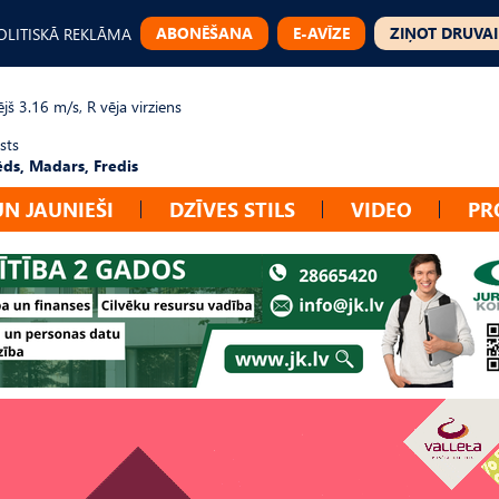
ABONĒŠANA
E-AVĪZE
ZIŅOT DRUVAI
OLITISKĀ REKLĀMA
jš 3.16 m/s, R vēja virziens
sts
ēds, Madars, Fredis
UN JAUNIEŠI
DZĪVES STILS
VIDEO
PR