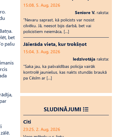
15:08, 5. Aug, 2026
ro.
Seniore V.
raksta:
ādu
“Nevaru saprast, kā policists var nosist
cilvēku. Jā, neesot bijis darbā, bet vai
Batņa.
policistiem neiemāca, […]
ēt, bet
 To pašu
Jāierāda vieta, kur trokšņot
15:04, 3. Aug, 2026
Iedzīvotāja
raksta:
eimanis
“Saka jau, ka pašvaldības policija vairāk
rcis
kontrolē jauniešus, kas nakts stundās braukā
gada
pa Cēsīm ar […]
rādīja,
par
SLUDINĀJUMI
Citi
i
23:25, 2. Aug, 2026
zālē.
Veco mēbeļu u.c. lietu