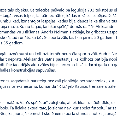
zceltais objekts. Celtniecībā pašvaldība ieguldīja 733 tūkstošus ei
staigāt visas telpas, lai pārliecinātos, kādas ir zāles iespējas. Daž
nību, kad, izmantojot iespējas, kādas bija, daudz laika tika veltīts
bija maza. Ko nu tagad, lai tikai spēlē,” domās dalījās Aleksandrs 
omandas vīru tikšanās. Andris Neimanis atklāja, ka gribētos uzspēl
s skolā, tad runāts, ka būvēs sporta zāli, tas bija pirms 50 gadiem.
rms 35 gadiem.
bagāti uzņēmumi un kolhozi, tomēr neuzcēla sporta zāli. Andris N
darīt neprata. Aleksandrs Batņa pastāstīja, ka kolhozs pat bija nopi
īt. Pie tagadējās aktu zāles bijusi iecere celt zāli, darbi gadu no 
 halles konstrukcijas sapuvušas.
rones sagādātais pārsteigums: zāli piepildīja bērnudārznieki, kuri 
udējušas priekšnesumu; komanda “RTZ” jeb Raunas trenažieru zāle 
s malām. Varēs spēlēt arī volejbolu, atliek tikai uzstādīt tīklu, uz
ls. Tā lielākā aktualitāte, jo ziemā nav, kur spēlēt futbolu,” ar zāl
vēra, ka jaunajā semestrī skolēniem sporta stundas notiks jaunajā 