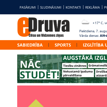
PASĀKUMI
SLUDINĀJUMI
KONTAKTI
REKLĀMA
P
+17° C, vē
Piektdiena, 7. augu
Vārda dienas:
Alfr
SABIEDRĪBA
SPORTS
IZGLĪTĪBA 