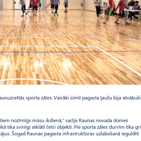
jaunuzceltās sporta zāles. Vairāki simti pagasta ļaužu bija atnākuši,
 no tiem nozīmīgs mūsu ikdienā,” sacīja Raunas novada domes
 tika svinīgi atklāti četri objekti. Pie sporta zāles durvīm tika gr
ītājus. Šogad Raunas pagasta infrastruktūras uzlabošanā ieguldīti 