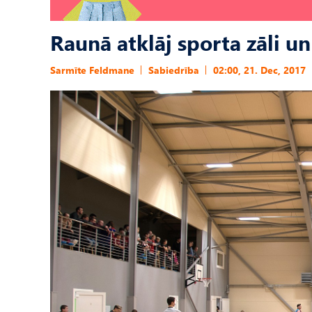
Raunā atklāj sporta zāli un
Sarmīte Feldmane
Sabiedrība
02:00, 21. Dec, 2017