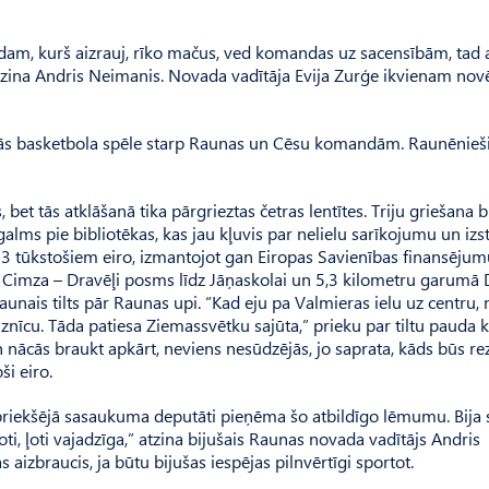
ādam, kurš aizrauj, rīko mačus, ved komandas uz sacensībām, tad a
 atzina Andris Neimanis. Novada vadītāja Evija Zurģe ikvienam nov
 sākās basketbola spēle starp Raunas un Cēsu komandām. Raunēnieš
 bet tās atklāšanā tika pārgrieztas četras lentītes. Triju griešana b
galms pie bibliotēkas, kas jau kļuvis par nelielu sarīkojumu un izs
 413 tūkstošiem eiro, izmantojot gan Eiropas Savienības finansējum
ļa Cimza – Dravēļi posms līdz Jāņaskolai un 5,3 kilometru garumā 
p jaunais tilts pār Raunas upi. “Kad eju pa Valmieras ielu uz centru
baznīcu. Tāda patiesa Ziemassvētku sajūta,” prieku par tiltu pauda 
un nācās braukt apkārt, neviens nesūdzējās, jo saprata, kāds būs rez
ši eiro.
 Ie­priekšējā sasaukuma deputāti pieņēma šo atbildīgo lēmumu. Bija 
oti, ļoti vajadzīga,” atzina bijušais Raunas novada vadītājs Andris
izbraucis, ja būtu bijušas iespējas pilnvērtīgi sportot.