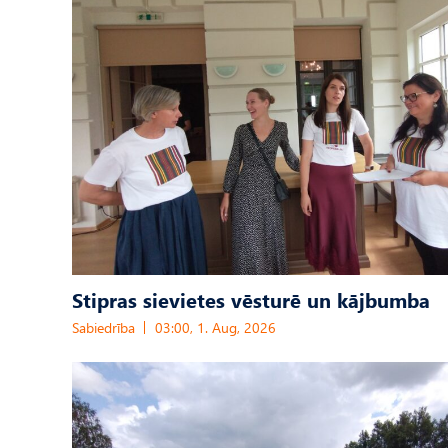
Stipras sievietes vēsturē un kājbumba
Sabiedrība
03:00, 1. Aug, 2026