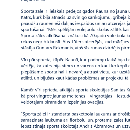
Sporta zāle ir lielākais pēdējos gados Raunā no jauna u
Katrs, kurš bija atnācis uz svinīgo sarīkojumu, gribēja iz
paaudžu raunēnieši dalījās iespaidos un arī atcerējās jau
sportošanai. “Mēs spēlējām volejbolu skolas zālītē, kas 
Sporta zāles atklāšana iznākusi kā 70.gadu volejbola k
rokas negrib klausīt. Atis Tūters atcerējās, kad mācījie
stāstīja Guntars Rekmanis, viņš šīs runas dzirdējis pi
Vīri pārsprieda, kāpēc Raunā, kur padomju laikā bija 
vērtēja, ka katrs bija stiprs un varens un kaut ko kopā 
piepūšamo sporta halli, nevarēja atrast vietu, kur uzstād
atlikti, un bijušas kaut kādas problēmas ar projektu, tā
Kamēr vīri sprieda, atklājās sporta skolotājas Sanitas K
kā prot vingrot; jaunas meitenes – vingrotājas – iest
veidotajām piramīdām izpelnījās ovācijas.
“Sporta zālei ir standarta basketbola laukums ar drošība
samazinātā laukuma arī florbolu, un, protams, zāles futbo
iepazīstināja sporta skolotājs Andris Abra­movs un uzs