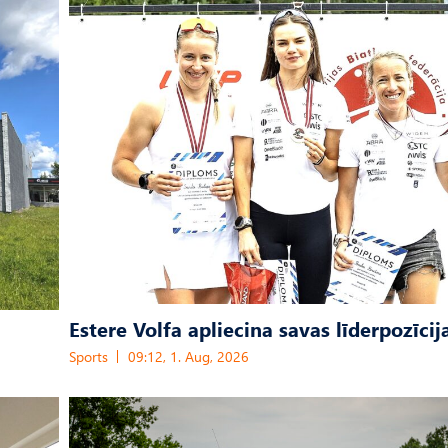
Estere Volfa apliecina savas līderpozīcij
Sports
09:12, 1. Aug, 2026