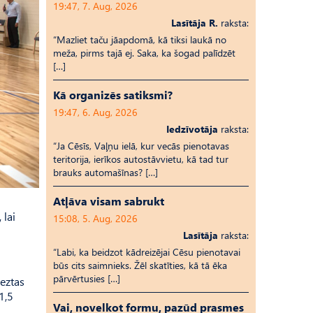
19:47, 7. Aug, 2026
Lasītāja R.
raksta:
“Mazliet taču jāapdomā, kā tiksi laukā no
meža, pirms tajā ej. Saka, ka šogad palīdzēt
[…]
Kā organizēs satiksmi?
19:47, 6. Aug, 2026
Iedzīvotāja
raksta:
“Ja Cēsīs, Vaļņu ielā, kur vecās pienotavas
teritorija, ierīkos autostāvvietu, kā tad tur
brauks automašīnas? […]
Atļāva visam sabrukt
 lai
15:08, 5. Aug, 2026
Lasītāja
raksta:
“Labi, ka beidzot kādreizējai Cēsu pienotavai
būs cits saimnieks. Žēl skatīties, kā tā ēka
pārvērtusies […]
ieztas
1,5
Vai, novelkot formu, pazūd prasmes