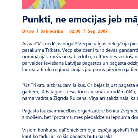
Punkti, ne emocijas jeb m
Druva
Sabiedrība
02:00, 7. Sep, 2007
Aizvadītās nedēļas nogalē Vecpiebalgas delegācija pie
pasākumā Trikātā. Vecpiebaldzēni turp devās gandarīti,
nominācijās: mežs un sabiedrība, kultūrvides veidošan
pārvaldes ieviešana Latvijas pagastos un pagasta odziņ
laureāta titulu reģionā cīnījās jau pirms pieciem gadiem.
“Uz Trikātu aizbraucām laikus. Gribējās izjust pagasta e
gadiem, tāds tagad. Tiesa, toreiz vismaz atradām ūķīti,
nama vadītāja Zigrīda Ruicēna. Viņa arī salīdzināja, kā 
Pagasta lauksaimniecības organizatore Benita Zvejniece
zīmoliem, bet “protams, mēs piebaldzēnu lepnumā do
Visiem konkursa dalībniekiem bija iespēja apskatīt Trik
kaut ko tādu, ar ko šis pagasts būtu pārāks.