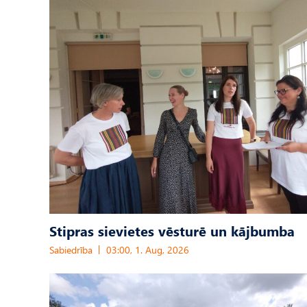
Stipras sievietes vēsturē un kājbumba
Sabiedrība
03:00, 1. Aug, 2026