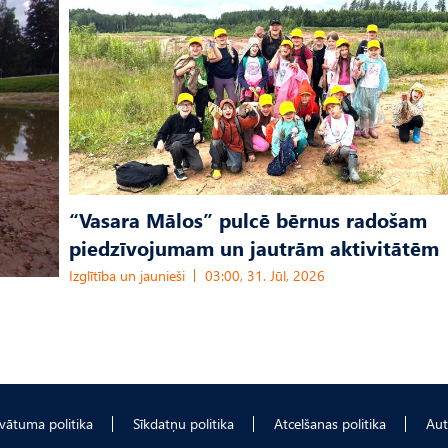
“Vasara Mālos” pulcē bērnus radošam
piedzīvojumam un jautrām aktivitātēm
Izglītība un jaunieši
03:00, 31. Jūl, 2026
ivātuma politika
Sīkdatņu politika
Atcelšanas politika
Aut