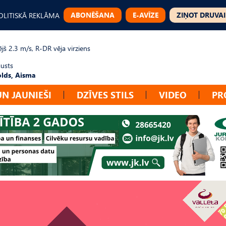
ABONĒŠANA
E-AVĪZE
ZIŅOT DRUVAI
OLITISKĀ REKLĀMA
jš 2.3 m/s, R-DR vēja virziens
gusts
lds, Aisma
UN JAUNIEŠI
DZĪVES STILS
VIDEO
PR