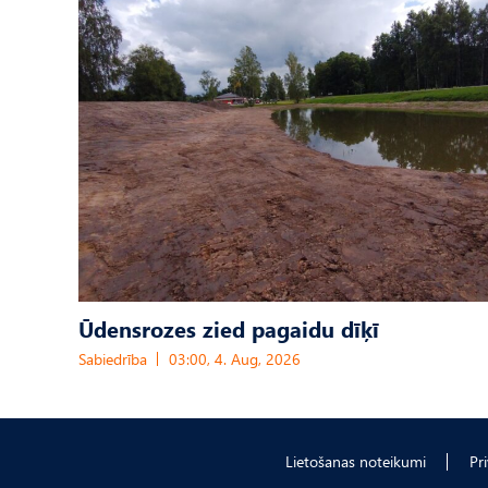
Ūdensrozes zied pagaidu dīķī
Sabiedrība
03:00, 4. Aug, 2026
Lietošanas noteikumi
Pr