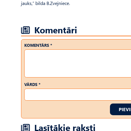
jauks,” bilda B.Zvejniece.
Komentāri
KOMENTĀRS *
VĀRDS *
PIEV
Lasītākie raksti