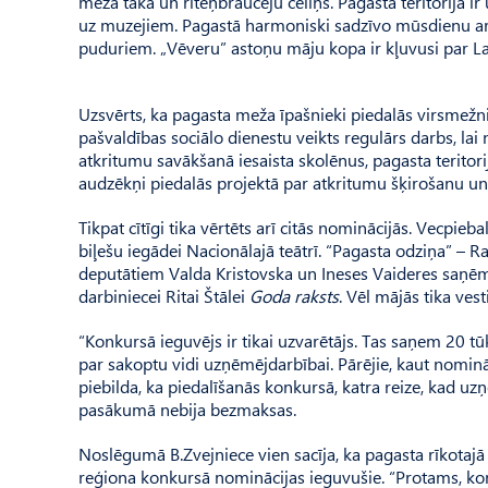
meža taka un riteņbraucēju celiņš. Pagasta teritorijā i
uz muzejiem. Pagastā harmoniski sadzīvo mūsdienu arh
puduriem. „Vēveru” astoņu māju kopa ir kļuvusi par Latv
Uzsvērts, ka pagasta meža īpašnieki piedalās virsmežni
pašvaldības sociālo dienestu veikts regulārs darbs, l
atkritumu savākšanā iesaista skolēnus, pagasta teritori
audzēkņi piedalās projektā par atkritumu šķirošanu u
Tikpat cītīgi tika vērtēts arī citās nominācijās. Vecpie
biļešu iegādei Nacionālajā teātrī. “Pagasta odziņa” –
deputātiem Valda Kristovska un Ineses Vaideres saņēm
darbiniecei Ritai Štālei
Goda raksts
. Vēl mājās tika vest
“Konkursā ieguvējs ir tikai uzvarētājs. Tas saņem 20 t
par sakoptu vidi uzņēmējdarbībai. Pārējie, kaut nominā
piebilda, ka piedalīšanās konkursā, katra reize, kad u
pasākumā nebija bezmaksas.
Noslēgumā B.Zvejniece vien sacīja, ka pagasta rīkotaj
reģiona konkursā nominācijas ieguvušie. “Protams, kon