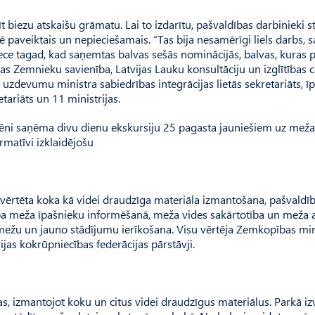
t biezu atskaišu grāmatu. Lai to izdarītu, pašvaldības darbinieki s
tē paveiktais un nepieciešamais. “Tas bija nesamērīgi liels darbs, s
iece tagad, kad saņemtas balvas sešās nominācijās, balvas, kuras p
jas Zemnieku savienība, Latvijas Lauku konsultāciju un izglītības c
zdevumu ministra sabiedrības integrācijas lietās sekretariāts, ī
tariāts un 11 ministrijas.
ēni saņēma divu dienu ekskursiju 25 pagasta jauniešiem uz meža
rmatīvi izklaidējošu
a vērtēta koka kā videi draudzīga materiāla izmantošana, pašvaldī
rbība meža īpašnieku informēšanā, meža vides sakārtotība un meža 
ežu un jauno stādījumu ierīkošana. Visu vērtēja Zemkopības mini
ijas kokrūpniecības federācijas pārstāvji.
as, izmantojot koku un citus videi draudzīgus materiālus. Parkā iz