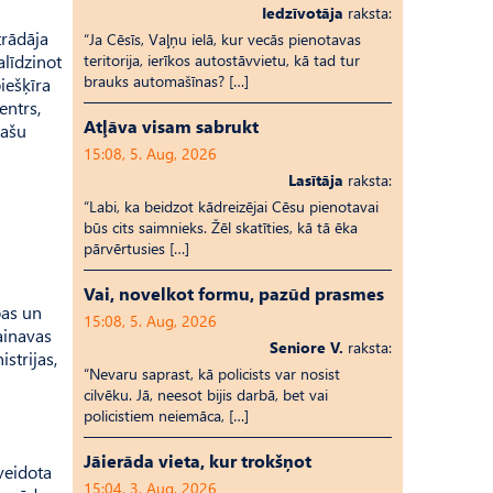
Iedzīvotāja
raksta:
trādāja
“Ja Cēsīs, Vaļņu ielā, kur vecās pienotavas
alīdzinot
teritorija, ierīkos autostāvvietu, kā tad tur
brauks automašīnas? […]
iešķīra
entrs,
Atļāva visam sabrukt
pašu
15:08, 5. Aug, 2026
Lasītāja
raksta:
“Labi, ka beidzot kādreizējai Cēsu pienotavai
būs cits saimnieks. Žēl skatīties, kā tā ēka
pārvērtusies […]
Vai, novelkot formu, pazūd prasmes
bas un
15:08, 5. Aug, 2026
ainavas
Seniore V.
raksta:
strijas,
“Nevaru saprast, kā policists var nosist
cilvēku. Jā, neesot bijis darbā, bet vai
policistiem neiemāca, […]
Jāierāda vieta, kur trokšņot
veidota
15:04, 3. Aug, 2026