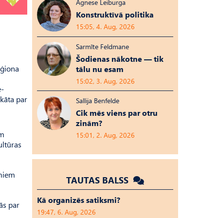
Agnese Leiburga
Konstruktīvā politika
15:05, 4. Aug, 2026
Sarmīte Feldmane
Šodienas nākotne — tik
eģiona
tālu nu esam
15:02, 3. Aug, 2026
e-
ikāta par
Sallija Benfelde
Cik mēs viens par otru
zinām?
em
15:01, 2. Aug, 2026
ultūras
amiem
TAUTAS BALSS
Kā organizēs satiksmi?
ās par
19:47, 6. Aug, 2026