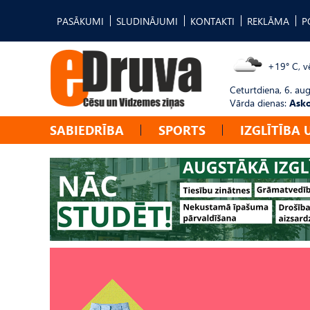
PASĀKUMI
SLUDINĀJUMI
KONTAKTI
REKLĀMA
P
+19° C, vē
Ceturtdiena, 6. au
Vārda dienas:
Asko
SABIEDRĪBA
SPORTS
IZGLĪTĪBA 