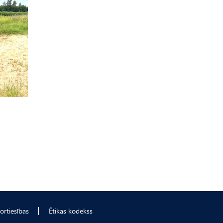
ortiesības
Ētikas kodekss