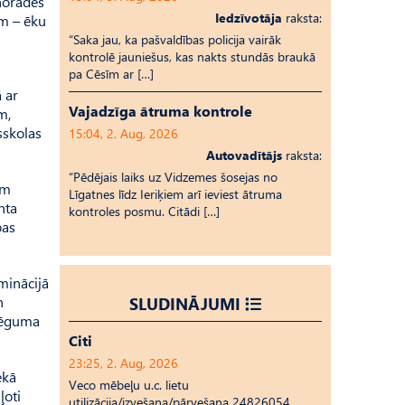
 norādes
Iedzīvotāja
raksta:
em – ēku
“Saka jau, ka pašvaldības policija vairāk
kontrolē jauniešus, kas nakts stundās braukā
pa Cēsīm ar […]
 ar
Vajadzīga ātruma kontrole
m,
sskolas
15:04, 2. Aug, 2026
Autovadītājs
raksta:
“Pēdējais laiks uz Vid­ze­mes šosejas no
em
Līgatnes līdz Ieriķiem arī ieviest ātruma
nta
kontroles posmu. Citādi […]
bas
minācijā
n
SLUDINĀJUMI
slēguma
Citi
23:25, 2. Aug, 2026
ekā
Veco mēbeļu u.c. lietu
ļoti
utilizācija/izvešana/pārvešana 24826054