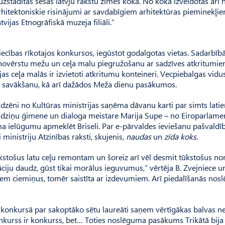
r uzstādītas sešas latvju rakstu zīmes kokā. No koka izveidotas arī
itektoniskie risinājumi ar savdabīgiem arhitektūras pieminekļi
ijas Etnogrāfiskā muzeja filiāli.”
ecības rīkotajos konkursos, iegūstot godalgotas vietas. Sadarbībā
ai novērstu mežu un ceļa malu piegružošanu ar sadzīves atkritumie
jas ceļa malās ir izvietoti atkritumu konteineri. Vecpiebalgas vidu
n savākšanu, kā arī dažādos Meža dienu pasākumos.
baldzēni no Kultūras ministrijas saņēma dāvanu karti par simts lati
 Radziņu ģimene un dialoga meistare Marija Supe – no Eiroparlame
a ielūgumu apmeklēt Briseli. Par e-pārvaldes ieviešanu pašvaldī
i ministriju Atzinības raksti, skujenis,
naudas
un
zīda koks
.
ūkstošus latu ceļu remontam un šoreiz arī vēl desmit tūkstošus no
ciju daudz, gūst tikai morālus ieguvumus,” vērtēja B. Zvejniece u
zņem ciemiņus, tomēr saistīta ar izdevumiem. Arī piedalīšanās no
ā konkursā par sakoptāko sētu laureāti saņem vērtīgākas balvas n
kurss ir konkurss, bet… Toties noslēguma pasākums Trikātā bija 