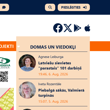
PIESLĒGTIES
OJEKTI
DOMAS UN VIEDOKĻI
Agnese Leiburga
Latviešu sievietes
“parastais” 101 darbiņš
19:46, 6. Aug, 2026
Iveta Rozentāle
Piebalgā sākās, Valmierā
turpinās
15:07, 5. Aug, 2026