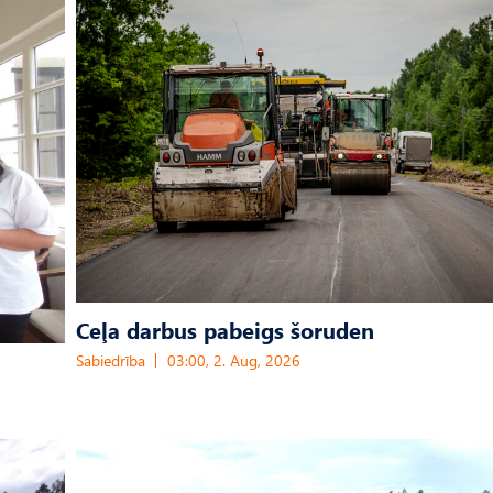
Ceļa darbus pabeigs šoruden
Sabiedrība
03:00, 2. Aug, 2026