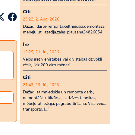
Citi
23:22, 2. Aug, 2026
Dažādi darbi-remonta,celtniecība,demontāža,
mēbeļu utiliāzācija,zāles pļaušana24826054
Īrē
12:25, 21. Jūl, 2026
Vēlos īrēt vienistabas vai divistabas dzīvokli
cēsīs, līdz 200 eiro mēnesī.
Citi
21:43, 13. Jūl, 2026
Dažādi saimnieciskie un remonta darbi,
demontāža-utilizācija, sadzīves tehnikas,
mēbeļu utilizācija, pagrabu tīrīšana. Visa veida
transports. […]