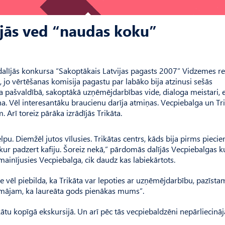
ājās ved “naudas koku”
dalījās konkursa “Sakoptākais Latvijas pagasts 2007” Vidzemes r
 jo vērtēšanas komisija pagastu par labāko bija atzinusi sešās
a pašvaldībā, sakoptākā uzņēmējdarbības vide, dialoga meistari, 
a. Vēl interesantāku braucienu darīja atmiņas. Vecpiebalga un Tr
 Arī toreiz pārāka izrādījās Trikāta.
lpu. Diemžēl jutos vīlusies. Trikātas centrs, kāds bija pirms pieci
 kur padzert kafiju. Šoreiz nekā,” pārdomās dalījās Vecpiebalgas k
mainījusies Vecpiebalga, cik daudz kas labiekārtots.
 vēl piebilda, ka Trikāta var lepoties ar uzņēmējdarbību, pazīst
mājam, ka laureāta gods pienākas mums”.
ātu kopīgā ekskursijā. Un arī pēc tās vecpiebaldzēni nepārliecināj