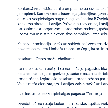
Konkursā visu izšķīra punkti un prasme pareizi sarakstī
jo nopietni. Katram speciālistam bija jāiedziļinās, jāvēr
ar to, ko Vecpiebalgas pagasts ieguva,” secina B.Zvejn
konkursa rīkotāji – Latvijas Pašvaldību savienība, Latvi
Lauksaimnieku organizāciju sadarbības padome, īpašu u
uzdevumu ministra elektroniskās pārvaldes lietās sekre
Kā balvu nominācijā „Mežs un sabiedrība” vecpiebaldz
nozares objektiem Limbažu rajonā un Ogrē, kā arī info
pasākumu Ogres meža tehnikumā.
Lai noteiktu, kam piešķirt šo nomināciju, pagastos tik
nozares institūciju, organizāciju sadarbība, arī sada
izmantošana, izglītojošo pasākumu organizēšana par m
Valsts meža dienesta, a/s „Latvijas Valsts meži” un Latv
Lūk, kas teikts par Vecpiebalgas pagastu: “Teritorijā
izveidoti bērnu rotaļu laukumi un skaistas atpūtas viet