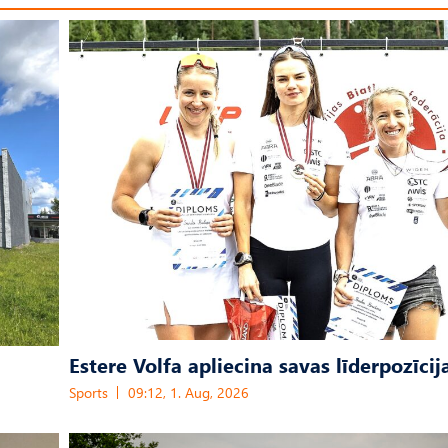
Estere Volfa apliecina savas līderpozīcij
Sports
09:12, 1. Aug, 2026