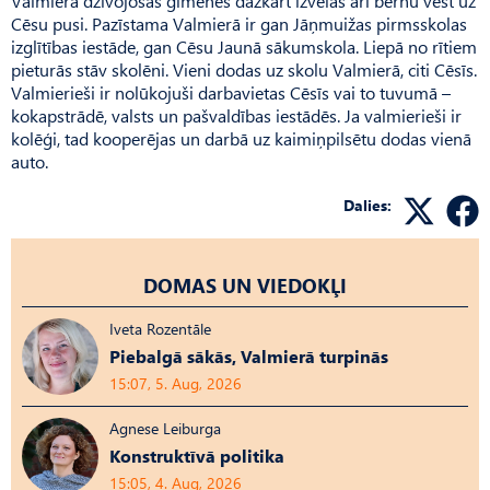
Valmierā dzīvojošās ģimenes dažkārt izvēlas arī bērnu vest uz
Cēsu pusi. Pazīstama Valmierā ir gan Jāņmuižas pirmsskolas
izglītības iestāde, gan Cēsu Jaunā sākumskola. Liepā no rītiem
pieturās stāv skolēni. Vieni dodas uz skolu Valmierā, citi Cēsīs.
Valmierieši ir nolūkojuši darbavietas Cēsīs vai to tuvumā –
kok­apstrādē, valsts un pašvaldības iestādēs. Ja valmierieši ir
kolēģi, tad kooperējas un darbā uz kaimiņpilsētu dodas vienā
auto.
Dalies:
DOMAS UN VIEDOKĻI
Iveta Rozentāle
Piebalgā sākās, Valmierā turpinās
15:07, 5. Aug, 2026
Agnese Leiburga
Konstruktīvā politika
15:05, 4. Aug, 2026