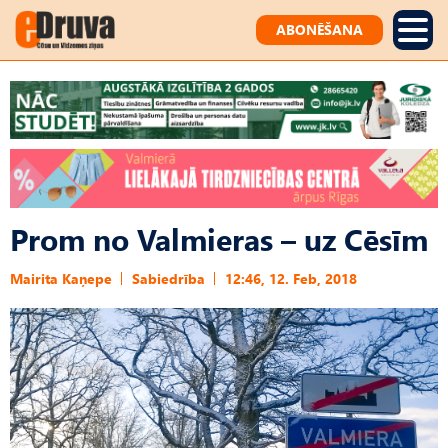
ABONĒŠANA
Prom no Valmieras – uz Cēsīm
Mairita Kaņepe
Sabiedrība
12:46, 12. Feb, 2018