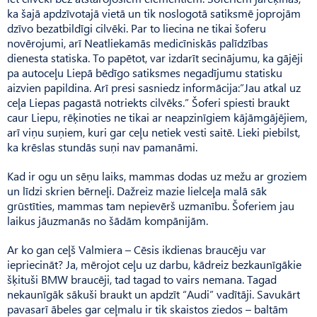
ka šajā apdzīvotajā vietā un tik noslogotā satiksmē joprojām
dzīvo bezatbildīgi cilvēki. Par to liecina ne tikai šoferu
novērojumi, arī Neatliekamās medicīniskās palīdzības
dienesta statiska. To papētot, var izdarīt secinājumu, ka gājēji
pa autoceļu Liepā bēdīgo satiksmes negadījumu statisku
aizvien papildina. Arī presi sasniedz informācija:”Jau atkal uz
ceļa Liepas pagastā notriekts cilvēks.” Šoferi spiesti braukt
caur Liepu, rēķinoties ne tikai ar neapzinīgiem kājāmgājējiem,
arī viņu suņiem, kuri gar ceļu netiek vesti saitē. Lieki piebilst,
ka krēslas stundās suņi nav pamanāmi.
Kad ir ogu un sēņu laiks, mammas dodas uz mežu ar groziem
un līdzi skrien bērneļi. Dažreiz mazie lielceļa malā sāk
grūstīties, mammas tam nepievērš uzmanību. Šoferiem jau
laikus jāuzmanās no šādām kompānijām.
Ar ko gan ceļš Valmiera – Cēsis ikdienas braucēju var
iepriecināt? Ja, mērojot ceļu uz darbu, kādreiz bezkaunīgākie
šķituši BMW braucēji, tad tagad to vairs nemana. Tagad
nekaunīgāk sākuši braukt un apdzīt “Audi” vadītāji. Savukārt
pavasarī ābeles gar ceļmalu ir tik skaistos ziedos – baltām