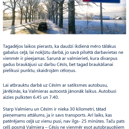
Tagadējos laikos pierasts, ka daudzi ikdienā mēro tālākus
gabalus ceļā, lai nokļūtu darbā, jo savā pilsētā darbavietas ne
vienmēr ir pieejamas. Sarunā ar valmierieti, kura divarpus
gadus braukājusi uz darbu Cēsīs, bet tagad braukāšanai
pielikusi punktu, skaidrojām cēloņus.
Lai atbrauktu darbā uz Cēsīm ar satiksmes autobusu,
jārēķinās, ka Valmieras autoostā jānonāk laikus. Autobusi
aizies pulksten 6.45 un 7.40.
Starp Valmieru un Cēsīm ir nieka 30 kilometri, tātad
pieņemams attālums, ja ir savs transports. Arī laiks, kas
patērējams ceļā uz vienu pusi, nav ilgs- 25 minūtes. Taču pats
ceļš posmā Valmiera – Cēsis ne vienmēr esot autobraucējiem