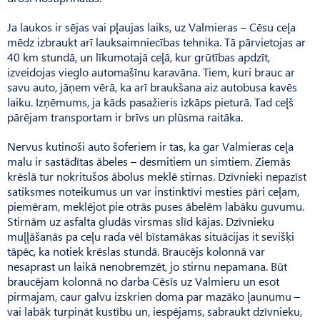
Ja laukos ir sējas vai pļaujas laiks, uz Valmieras – Cēsu ceļa
mēdz izbraukt arī lauksaimniecības tehnika. Tā pārvietojas ar
40 km stundā, un līkumotajā ceļā, kur grūtības apdzīt,
izveidojas vieglo automašīnu karavāna. Tiem, kuri brauc ar
savu auto, jāņem vērā, ka arī braukšana aiz autobusa kavēs
laiku. Izņēmums, ja kāds pasažieris izkāps pieturā. Tad ceļš
pārējam transportam ir brīvs un plūsma raitāka.
Nervus kutinoši auto šoferiem ir tas, ka gar Valmieras ceļa
malu ir sastādītas ābeles – desmitiem un simtiem. Ziemās
krēslā tur no­kritušos ābolus meklē stirnas. Dzīvnieki nepazīst
satiksmes noteikumus un var instinktīvi mesties pāri ceļam,
piemēram, meklējot pie otrās puses ābelēm labāku guvumu.
Stirnām uz asfalta gludās virsmas slīd kājas. Dzīv­nieku
muļļāšanās pa ceļu rada vēl bīstamākas situācijas it sevišķi
tāpēc, ka notiek krēslas stundā. Brau­cējs kolonnā var
nesaprast un laikā nenobremzēt, jo stirnu nepamana. Būt
braucējam kolonnā no darba Cēsīs uz Valmieru un esot
pirmajam, caur galvu izskrien doma par mazāko ļaunumu –
vai labāk turpināt kustību un, iespējams, sabraukt dzīvnieku,