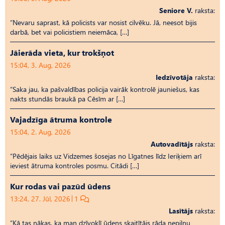
Seniore V.
raksta:
“Nevaru saprast, kā policists var nosist cilvēku. Jā, neesot bijis
darbā, bet vai policistiem neiemāca, […]
Jāierāda vieta, kur trokšņot
15:04, 3. Aug, 2026
Iedzīvotāja
raksta:
“Saka jau, ka pašvaldības policija vairāk kontrolē jauniešus, kas
nakts stundās braukā pa Cēsīm ar […]
Vajadzīga ātruma kontrole
15:04, 2. Aug, 2026
Autovadītājs
raksta:
“Pēdējais laiks uz Vid­ze­mes šosejas no Līgatnes līdz Ieriķiem arī
ieviest ātruma kontroles posmu. Citādi […]
Kur rodas vai pazūd ūdens
13:24, 27. Jūl, 2026
1
Lasītājs
raksta:
“Kā tas nākas, ka man dzīvoklī ūdens skaitītājs rāda nepilnu