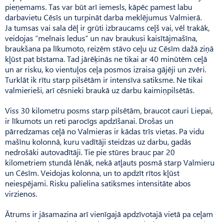
pieņemams. Tas var būt arī iemesls, kāpēc pamest labu
darbavietu Cēsīs un turpināt darba meklējumus Valmierā.
Ja tumsas vai sala dēļ ir grūti izbraucams ceļš vai, vēl trakāk,
veidojas “melnais ledus” un nav braukusi kaisītājmašīna,
braukšana pa līkumoto, reizēm stāvo ceļu uz Cēsīm dažā ziņā
kļūst pat bīstama. Tad jārēķinās ne tikai ar 40 minūtēm ceļā
un ar risku, ko vientuļos ceļa posmos izraisa gājēji un zvēri.
Turklāt ik rītu starp pilsētām ir intensīva satiksme. Ne tikai
valmierieši, arī cēsnieki braukā uz darbu kaimiņpilsētās.
Viss 30 kilometru posms starp pilsētām, braucot cauri Liepai,
ir līkumots un reti parocīgs apdzīšanai. Drošas un
pārredzamas ceļā no Valmieras ir kādas trīs vietas. Pa vidu
mašīnu kolonnā, kuru vadītāji steidzas uz darbu, gadās
nedrošāki autovadītāji. Tie pie stūres brauc par 20
kilometriem stundā lēnāk, nekā atļauts posmā starp Valmieru
un Cēsīm. Veidojas kolonna, un to apdzīt rītos kļūst
neiespējami. Risku palielina satiksmes intensitāte abos
virzienos.
Ātrums ir jāsamazina arī vienīgajā apdzīvotajā vietā pa ceļam