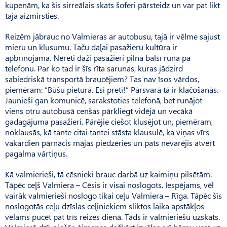
kupenām, ka šis sirreālais skats šoferi pārsteidz un var pat likt
tajā aizmirsties.
Reizēm jābrauc no Valmieras ar autobusu, tajā ir vēlme sajust
mieru un klusumu. Taču daļai pasažieru kultūra ir
apbrīnojama. Nereti daži pasažieri pilnā balsī runā pa
telefonu. Par ko tad ir šīs rīta sarunas, kuras jādzird
sabiedriskā transportā braucējiem? Tas nav īsos vārdos,
piemēram: “Būšu pieturā. Esi pretī!” Pārs­varā tā ir klačošanās.
Jaunieši gan komunicē, sarakstoties telefonā, bet runājot
viens otru autobusā cenšas pārkliegt vidējā un vecākā
gadagājuma pasažieri. Pārējie ciešot klusējot un, piemēram,
noklausās, kā tante citai tantei stāsta klausulē, ka viņas vīrs
vakardien pārnācis mājas piedzēries un pats nevarējis atvērt
pagalma vārtiņus.
Kā valmierieši, tā cēsnieki brauc darbā uz kaimiņu pilsētām.
Tāpēc ceļš Valmiera – Cēsis ir visai noslogots. Iespējams, vēl
vairāk valmierieši noslogo tikai ceļu Valmiera – Rīga. Tāpēc šīs
noslogotās ceļu dzīslas ceļiniekiem sliktos laika apstākļos
vēlams pucēt pat trīs reizes dienā. Tāds ir valmieriešu uzskats.