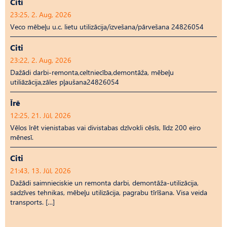
Citi
23:25, 2. Aug, 2026
Veco mēbeļu u.c. lietu utilizācija/izvešana/pārvešana 24826054
Citi
23:22, 2. Aug, 2026
Dažādi darbi-remonta,celtniecība,demontāža, mēbeļu
utiliāzācija,zāles pļaušana24826054
Īrē
12:25, 21. Jūl, 2026
Vēlos īrēt vienistabas vai divistabas dzīvokli cēsīs, līdz 200 eiro
mēnesī.
Citi
21:43, 13. Jūl, 2026
Dažādi saimnieciskie un remonta darbi, demontāža-utilizācija,
sadzīves tehnikas, mēbeļu utilizācija, pagrabu tīrīšana. Visa veida
transports. […]