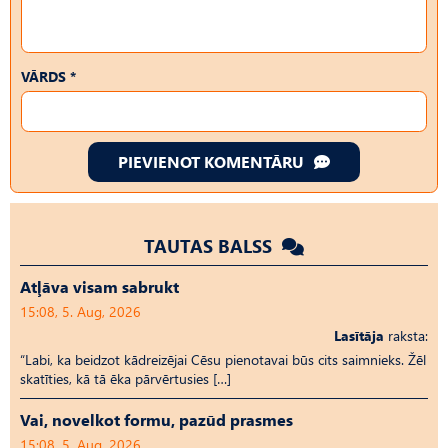
VĀRDS *
PIEVIENOT KOMENTĀRU
TAUTAS BALSS
Atļāva visam sabrukt
15:08, 5. Aug, 2026
Lasītāja
raksta:
“Labi, ka beidzot kādreizējai Cēsu pienotavai būs cits saimnieks. Žēl
skatīties, kā tā ēka pārvērtusies […]
Vai, novelkot formu, pazūd prasmes
15:08, 5. Aug, 2026