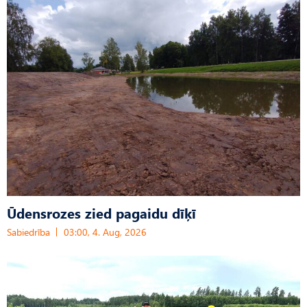
Ūdensrozes zied pagaidu dīķī
Sabiedrība
03:00, 4. Aug, 2026