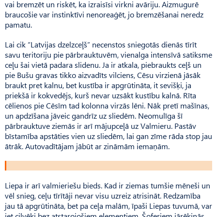
vai bremzēt un riskēt, ka izraisīsi virkni avāriju. Aizmugurē
braucošie var instinktīvi nenoreaģēt, jo bremzēšanai neredz
pamatu.
Lai cik “Latvijas dzelzceļš” necenstos sniegotās dienās tīrīt
savu teritoriju pie pārbrauktuvēm, vien­alga intensīvā satiksme
ceļu šai vietā padara slidenu. Ja ir atkala, piebraukts ceļš un
pie Bušu gravas tikko aizvadīts vilciens, Cēsu virzienā jāsāk
braukt pret kalnu, bet kustība ir apgrūtināta, it sevišķi, ja
priekšā ir kokvedējs, kurš nevar uzsākt kustību kalnā. Rīta
cēlienos pie Cēsīm tad kolonna virzās lēni. Nāk pretī mašīnas,
un apdzīšana jāveic gandrīz uz sliedēm. Neomulīga šī
pārbrauktuve ziemās ir arī mājupceļā uz Valmieru. Pastāv
bīstamība apstāties vien uz sliedēm, lai gan zīme rāda stop jau
ātrāk. Autovadītājam jābūt ar zināmām iemaņām.
Liepa ir arī valmieriešu bieds. Kad ir ziemas tumšie mēneši un
vēl snieg, ceļu tīrītāji nevar visu uzreiz atrisināt. Redzamība
jau tā apgrūtināta, bet pa ceļa malām, īpaši Liepas tuvumā, var
iet cilvēki bez atstarojošiem elementiem. Šoferiem jārēķinās,