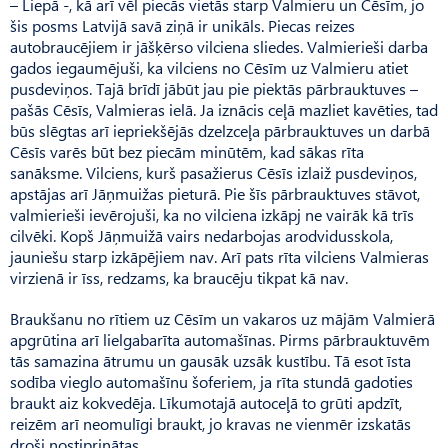
– Liepā -, kā arī vēl piecās vietās starp Valmieru un Cēsīm, jo
šis posms Latvijā savā ziņā ir unikāls. Piecas reizes
autobraucējiem ir jāšķērso vilciena sliedes. Valmierieši darba
gados iegaumējuši, ka vilciens no Cēsīm uz Valmieru atiet
pusdeviņos. Tajā brīdī jābūt jau pie piektās pārbrauktuves –
pašās Cēsīs, Val­mie­ras ielā. Ja iznācis ceļā mazliet kavēties, tad
būs slēgtas arī iepriekšējās dzelzceļa pārbrauktuves un darbā
Cēsīs varēs būt bez piecām minūtēm, kad sākas rīta
sanāksme. Vilciens, kurš pasažierus Cēsīs izlaiž pusdeviņos,
apstājas arī Jāņmuižas pieturā. Pie šīs pārbrauktuves stāvot,
valmierieši ievērojuši, ka no vilciena izkāpj ne vairāk kā trīs
cilvēki. Kopš Jāņmuižā vairs nedarbojas arodvidusskola,
jauniešu starp izkāpējiem nav. Arī pats rīta vilciens Valmieras
virzienā ir īss, redzams, ka braucēju tikpat kā nav.
Braukšanu no rītiem uz Cēsīm un vakaros uz mājām Valmierā
apgrūtina arī lielgabarīta automašīnas. Pirms pārbrauktuvēm
tās samazina ātrumu un gausāk uzsāk kustību. Tā esot īsta
sodība vieglo automašīnu šoferiem, ja rīta stundā gadoties
braukt aiz kokvedēja. Līkumotajā autoceļā to grūti apdzīt,
reizēm arī neomulīgi braukt, jo kravas ne vienmēr izskatās
droši nostiprinātas.