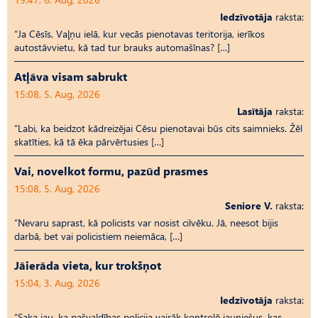
Iedzīvotāja
raksta:
“Ja Cēsīs, Vaļņu ielā, kur vecās pienotavas teritorija, ierīkos
autostāvvietu, kā tad tur brauks automašīnas? […]
Atļāva visam sabrukt
15:08, 5. Aug, 2026
Lasītāja
raksta:
“Labi, ka beidzot kādreizējai Cēsu pienotavai būs cits saimnieks. Žēl
skatīties, kā tā ēka pārvērtusies […]
Vai, novelkot formu, pazūd prasmes
15:08, 5. Aug, 2026
Seniore V.
raksta:
“Nevaru saprast, kā policists var nosist cilvēku. Jā, neesot bijis
darbā, bet vai policistiem neiemāca, […]
Jāierāda vieta, kur trokšņot
15:04, 3. Aug, 2026
Iedzīvotāja
raksta:
“Saka jau, ka pašvaldības policija vairāk kontrolē jauniešus, kas