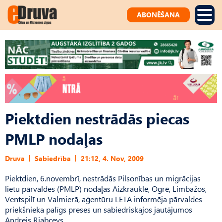
ABONĒŠANA
Piektdien nestrādās piecas
PMLP nodaļas
Druva
Sabiedrība
21:12, 4. Nov, 2009
Piektdien, 6.novembrī, nestrādās Pilsonības un migrācijas
lietu pārvaldes (PMLP) nodaļas Aizkrauklē, Ogrē, Limbažos,
Ventspilī un Valmierā, aģentūru LETA informēja pārvaldes
priekšnieka palīgs preses un sabiedriskajos jautājumos
Andrejs Rjabcevs.