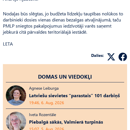
Nodaļas būs slēgtas, jo budžeta līdzekļu taupības nolūkos to
darbinieki dosies vienas dienas bezalgas atvaļinājumā, taču
PMLP sniegtos pakalpojumus iedzīvotāji varēs saņemt
jebkurā citā pārvaldes teritoriālajā iestādē.
LETA
Dalies:
DOMAS UN VIEDOKĻI
Agnese Leiburga
Latviešu sievietes “parastais” 101 darbiņš
19:46, 6. Aug, 2026
Iveta Rozentāle
Piebalgā sākās, Valmierā turpinās
15:07, 5. Aug, 2026