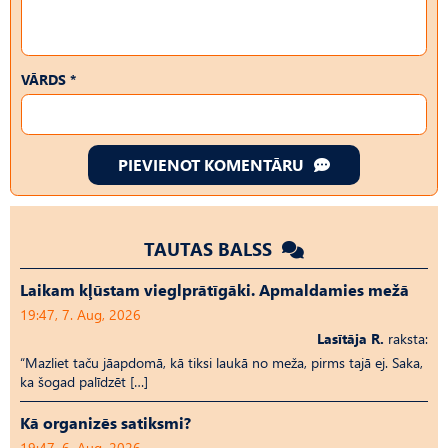
VĀRDS *
PIEVIENOT KOMENTĀRU
TAUTAS BALSS
Laikam kļūstam vieglprātīgāki. Apmaldamies mežā
19:47, 7. Aug, 2026
Lasītāja R.
raksta:
“Mazliet taču jāapdomā, kā tiksi laukā no meža, pirms tajā ej. Saka,
ka šogad palīdzēt […]
Kā organizēs satiksmi?
19:47, 6. Aug, 2026