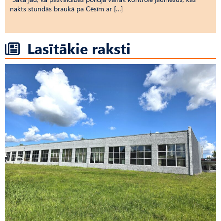
nakts stundās braukā pa Cēsīm ar […]
Lasītākie raksti