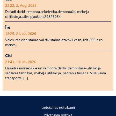
23:22, 2. Aug, 2026
Dažādi darbi-remonta,celtniecība,demontāža, mēbeļu
utiliāzācija,zāles pļaušana24826054
Īrē
12:25, 21. Jūl, 2026
Vēlos īrēt vienistabas vai divistabas dzīvokli cēsīs, līdz 200 eiro
mēnesī.
Citi
21:43, 13. Jūl, 2026
Dažādi saimnieciskie un remonta darbi, demontāža-utilizācija,
sadzīves tehnikas, mēbeļu utilizācija, pagrabu tīrīšana. Visa veida
transports. […]
Lietošanas noteikumi
Privātuma politika