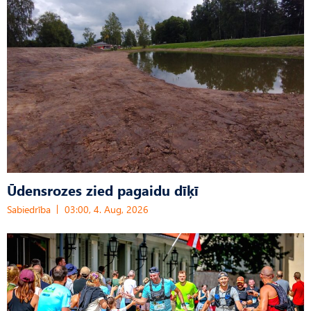
Ūdensrozes zied pagaidu dīķī
Sabiedrība
03:00, 4. Aug, 2026