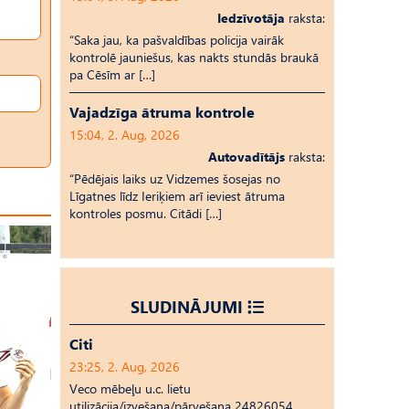
Iedzīvotāja
raksta:
“Saka jau, ka pašvaldības policija vairāk
kontrolē jauniešus, kas nakts stundās braukā
pa Cēsīm ar […]
Vajadzīga ātruma kontrole
15:04, 2. Aug, 2026
Autovadītājs
raksta:
“Pēdējais laiks uz Vid­ze­mes šosejas no
Līgatnes līdz Ieriķiem arī ieviest ātruma
kontroles posmu. Citādi […]
SLUDINĀJUMI
Citi
23:25, 2. Aug, 2026
Veco mēbeļu u.c. lietu
utilizācija/izvešana/pārvešana 24826054