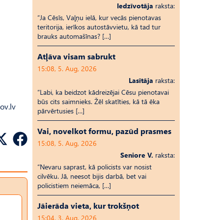
Iedzīvotāja
raksta:
“Ja Cēsīs, Vaļņu ielā, kur vecās pienotavas
teritorija, ierīkos autostāvvietu, kā tad tur
brauks automašīnas? […]
Atļāva visam sabrukt
15:08, 5. Aug, 2026
Lasītāja
raksta:
“Labi, ka beidzot kādreizējai Cēsu pienotavai
būs cits saimnieks. Žēl skatīties, kā tā ēka
ov.lv
pārvērtusies […]
Vai, novelkot formu, pazūd prasmes
15:08, 5. Aug, 2026
Seniore V.
raksta:
“Nevaru saprast, kā policists var nosist
cilvēku. Jā, neesot bijis darbā, bet vai
policistiem neiemāca, […]
Jāierāda vieta, kur trokšņot
15:04, 3. Aug, 2026