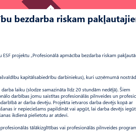
bu bezdarba riskam pakļautaji
nu ESF projektu „Profesionālā apmācība bezdarba riskam pakļaut
 pašvaldību kapitālsabiedrību darbiniekus), kuri uzņēmumā nostrād
darba laiku (slodze samazināta līdz 20 stundām nedēļā). Šiem
onālo darbības jomu saistītas profesionālās pilnveides un profesi
adarbībā ar darba devēju. Projekta ietvaros darba devējs kopā ar
āšanas ir nepieciešams papildināt vai apgūt, lai darba devējs iegū
anas ikdienā pielietotu ar atdevi.
ofesionālās tālākizglītības vai profesionālās pilnveides progra