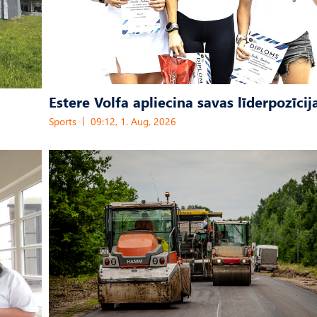
Estere Volfa apliecina savas līderpozīcij
Sports
09:12, 1. Aug, 2026