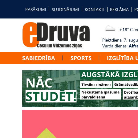
PASĀKUMI
SLUDINĀJUMI
KONTAKTI
REKLĀMA
P
+18° C, vē
Piektdiena, 7. augu
Vārda dienas:
Alfr
SABIEDRĪBA
SPORTS
IZGLĪTĪBA 