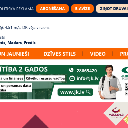
ABONĒŠANA
E-AVĪZE
ZIŅOT DRUVAI
OLITISKĀ REKLĀMA
jš 4.51 m/s, DR vēja virziens
sts
ēds, Madars, Fredis
UN JAUNIEŠI
DZĪVES STILS
VIDEO
PR