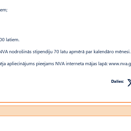
iem;
00 latiem.
NVA nodrošinās stipendiju 70 latu apmērā par kalendāro mēnesi.
ja apliecinājums pieejams NVA interneta mājas lapā: www.nva.g
Dalies: