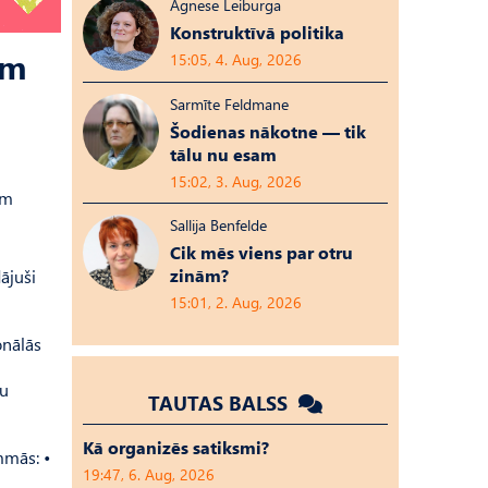
Agnese Leiburga
Konstruktīvā politika
em
15:05, 4. Aug, 2026
Sarmīte Feldmane
Šodienas nākotne — tik
tālu nu esam
15:02, 3. Aug, 2026
ām
Sallija Benfelde
Cik mēs viens par otru
zinām?
ājuši
15:01, 2. Aug, 2026
onālās
tu
TAUTAS BALSS
Kā organizēs satiksmi?
mmās: •
19:47, 6. Aug, 2026