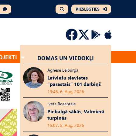
PIESLĒGTIES
OJEKTI
DOMAS UN VIEDOKĻI
Agnese Leiburga
Latviešu sievietes
“parastais” 101 darbiņš
19:46, 6. Aug, 2026
Iveta Rozentāle
Piebalgā sākās, Valmierā
turpinās
15:07, 5. Aug, 2026