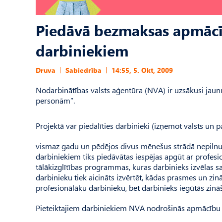
Piedāvā bezmaksas apmācī
darbiniekiem
Druva
Sabiedrība
14:55, 5. Okt, 2009
Nodarbinātības valsts aģentūra (NVA) ir uzsākusi jau
personām”.
Projektā var piedalīties darbinieki (izņemot valsts un
vismaz gadu un pēdējos divus mēnešus strādā nepilnu 
darbiniekiem tiks piedāvātas iespējas apgūt ar profesi
tālākizglītības programmas, kuras darbinieks izvēlas s
darbinieku tiek aicināts izvērtēt, kādas prasmes un zin
profesionālāku darbinieku, bet darbinieks iegūtās zināš
Pieteiktajiem darbiniekiem NVA nodrošinās apmācību pr