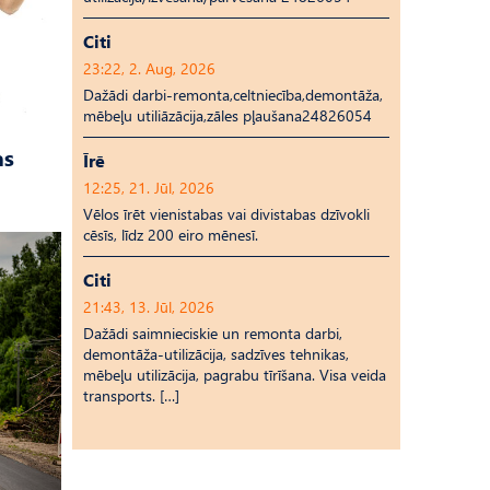
Citi
23:22, 2. Aug, 2026
Dažādi darbi-remonta,celtniecība,demontāža,
mēbeļu utiliāzācija,zāles pļaušana24826054
as
Īrē
12:25, 21. Jūl, 2026
Vēlos īrēt vienistabas vai divistabas dzīvokli
cēsīs, līdz 200 eiro mēnesī.
Citi
21:43, 13. Jūl, 2026
Dažādi saimnieciskie un remonta darbi,
demontāža-utilizācija, sadzīves tehnikas,
mēbeļu utilizācija, pagrabu tīrīšana. Visa veida
transports. […]