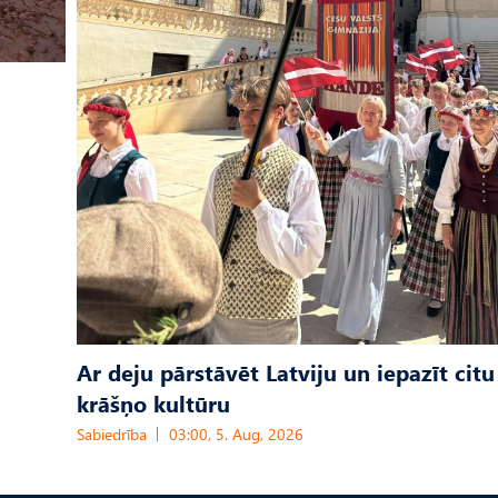
Ar deju pārstāvēt Latviju un iepazīt citu
krāšņo kultūru
Sabiedrība
03:00, 5. Aug, 2026