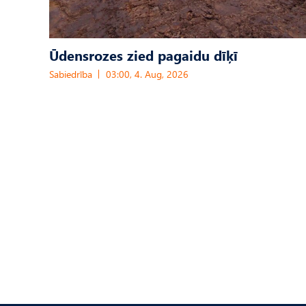
Ūdensrozes zied pagaidu dīķī
Sabiedrība
03:00, 4. Aug, 2026