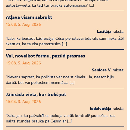
autostāvvietu, kā tad tur brauks automašīnas? […]
Atļāva visam sabrukt
15:08, 5. Aug, 2026
Lasītāja
raksta:
“Labi, ka beidzot kādreizējai Cēsu pienotavai būs cits saimnieks. Žēl
skatīties, kā tā ēka pārvērtusies […]
Vai, novelkot formu, pazūd prasmes
15:08, 5. Aug, 2026
Seniore V.
raksta:
“Nevaru saprast, kā policists var nosist cilvēku. Jā, neesot bijis
darbā, bet vai policistiem neiemāca, […]
Jāierāda vieta, kur trokšņot
15:04, 3. Aug, 2026
Iedzīvotāja
raksta:
“Saka jau, ka pašvaldības policija vairāk kontrolē jauniešus, kas
nakts stundās braukā pa Cēsīm ar […]