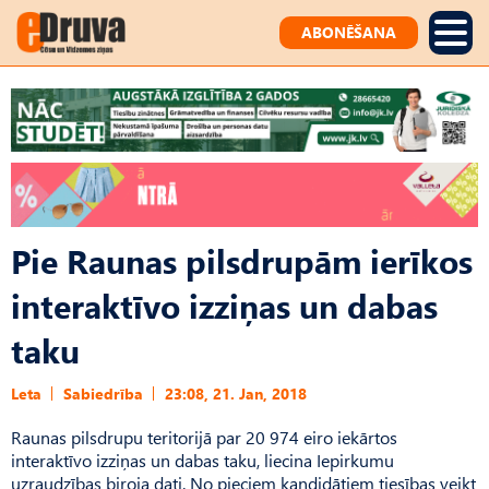
ABONĒŠANA
Pie Raunas pilsdrupām ierīkos
interaktīvo izziņas un dabas
taku
Leta
Sabiedrība
23:08, 21. Jan, 2018
Raunas pilsdrupu teritorijā par 20 974 eiro iekārtos
interaktīvo izziņas un dabas taku, liecina Iepirkumu
uzraudzības biroja dati. No pieciem kandidātiem tiesības veikt