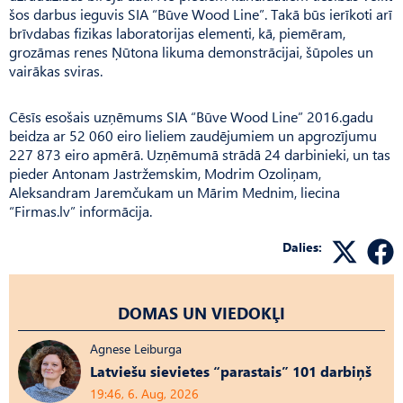
šos darbus ieguvis SIA “Būve Wood Line”. Takā būs ierīkoti arī
brīvdabas fizikas laboratorijas elementi, kā, piemēram,
grozāmas renes Ņūtona likuma demonstrācijai, šūpoles un
vairākas sviras.
Cēsīs esošais uzņēmums SIA “Būve Wood Line” 2016.gadu
beidza ar 52 060 eiro lieliem zaudējumiem un apgrozījumu
227 873 eiro apmērā. Uzņēmumā strādā 24 darbinieki, un tas
pieder Antonam Jastržemskim, Modrim Ozoliņam,
Aleksandram Jaremčukam un Mārim Mednim, liecina
“Firmas.lv” informācija.
Dalies:
DOMAS UN VIEDOKĻI
Agnese Leiburga
Latviešu sievietes “parastais” 101 darbiņš
19:46, 6. Aug, 2026