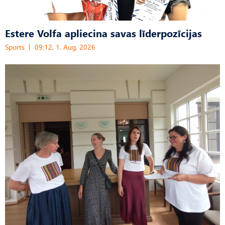
Estere Volfa apliecina savas līderpozīcijas
Sports
09:12, 1. Aug, 2026