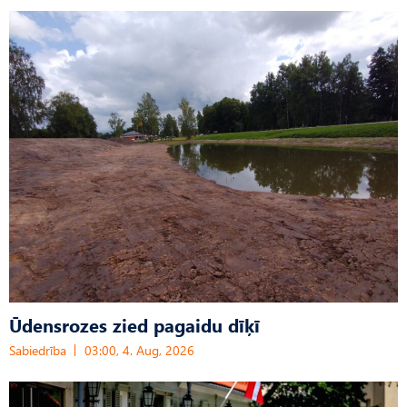
Ūdensrozes zied pagaidu dīķī
Sabiedrība
03:00, 4. Aug, 2026