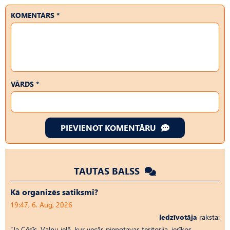
KOMENTĀRS *
VĀRDS *
PIEVIENOT KOMENTĀRU
TAUTAS BALSS
Kā organizēs satiksmi?
19:47, 6. Aug, 2026
Iedzīvotāja
raksta:
“Ja Cēsīs, Vaļņu ielā, kur vecās pienotavas teritorija, ierīkos