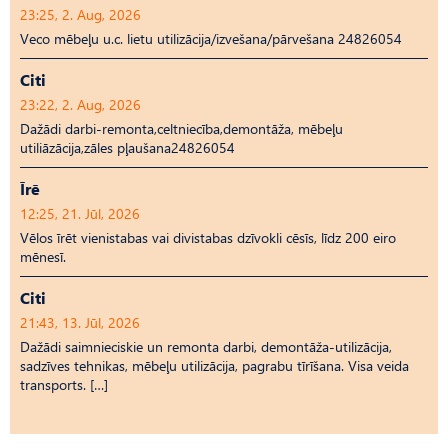
23:25, 2. Aug, 2026
Veco mēbeļu u.c. lietu utilizācija/izvešana/pārvešana 24826054
Citi
23:22, 2. Aug, 2026
Dažādi darbi-remonta,celtniecība,demontāža, mēbeļu
utiliāzācija,zāles pļaušana24826054
Īrē
12:25, 21. Jūl, 2026
Vēlos īrēt vienistabas vai divistabas dzīvokli cēsīs, līdz 200 eiro
mēnesī.
Citi
21:43, 13. Jūl, 2026
Dažādi saimnieciskie un remonta darbi, demontāža-utilizācija,
sadzīves tehnikas, mēbeļu utilizācija, pagrabu tīrīšana. Visa veida
transports. […]