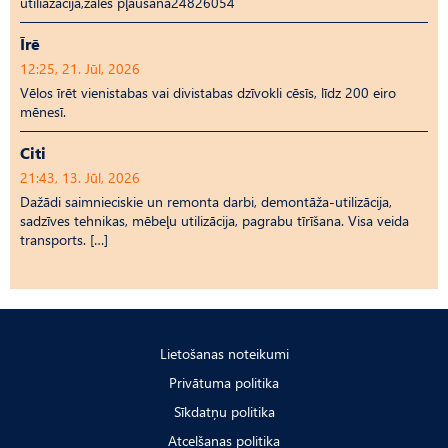
utiliāzācija,zāles pļaušana24826054
Īrē
12:25, 21. Jūl, 2026
Vēlos īrēt vienistabas vai divistabas dzīvokli cēsīs, līdz 200 eiro
mēnesī.
Citi
21:43, 13. Jūl, 2026
Dažādi saimnieciskie un remonta darbi, demontāža-utilizācija,
sadzīves tehnikas, mēbeļu utilizācija, pagrabu tīrīšana. Visa veida
transports. […]
Lietošanas noteikumi
Privātuma politika
Sīkdatņu politika
Atcelšanas politika