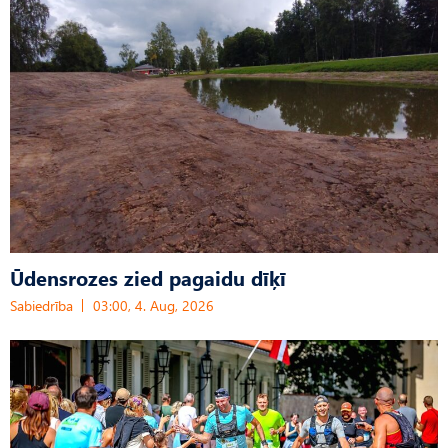
Ūdensrozes zied pagaidu dīķī
Sabiedrība
03:00, 4. Aug, 2026