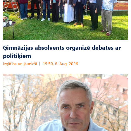
Ģimnāzijas absolvents organizē debates ar
politiķiem
Izglītība un jaunieši
19:50, 6. Aug, 2026