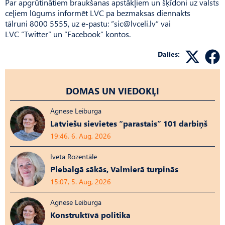
Par apgrūtinātiem braukšanas apstākļiem un šķīdoni uz valsts
ceļiem lūgums informēt LVC pa bezmaksas diennakts
tālruni 8000 5555, uz e-pastu: “
sic@lvceli.lv
” vai
LVC “Twitter” un “Facebook” kontos.
Dalies:
DOMAS UN VIEDOKĻI
Agnese Leiburga
Latviešu sievietes “parastais” 101 darbiņš
19:46, 6. Aug, 2026
Iveta Rozentāle
Piebalgā sākās, Valmierā turpinās
15:07, 5. Aug, 2026
Agnese Leiburga
Konstruktīvā politika