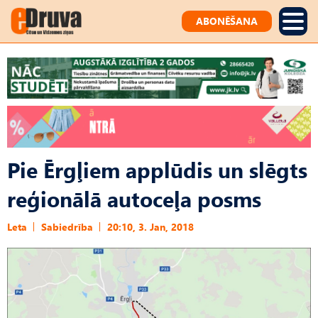
ABONĒŠANA
Pie Ērgļiem applūdis un slēgts
reģionālā autoceļa posms
Leta
Sabiedrība
20:10, 3. Jan, 2018