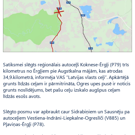
Satiksmei slēgts reģionālais autoceļš Koknese-Ērgļi (P79) trīs
kilometrus no Ērgļiem pie Augstkalna mājām, kas atrodas
34,9.kilometrā, informēja VAS “Latvijas vlasts ceļi”. Apkārtējā
grunts līdzās ceļam ir pārmitrināta, Ogres upes pusē ir noticis
grunts noslīdējums, bet pašu ceļu izskalo augšpus ceļam
līdzās esošs avots.
Slēgto posmu var apbraukt caur Sidrabiņiem un Sausnēju pa
autoceļiem Vestiena-Indrāni-Liepkalne-Ogreslīči (V885) un
Pļaviņas-Ērgļi (P78).