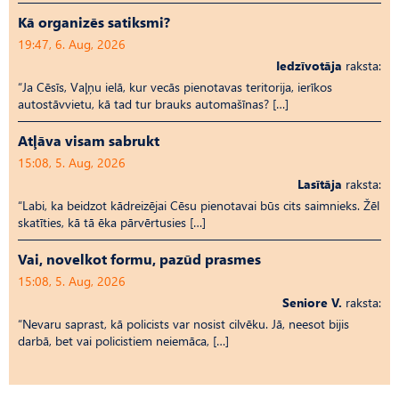
Kā organizēs satiksmi?
19:47, 6. Aug, 2026
Iedzīvotāja
raksta:
“Ja Cēsīs, Vaļņu ielā, kur vecās pienotavas teritorija, ierīkos
autostāvvietu, kā tad tur brauks automašīnas? […]
Atļāva visam sabrukt
15:08, 5. Aug, 2026
Lasītāja
raksta:
“Labi, ka beidzot kādreizējai Cēsu pienotavai būs cits saimnieks. Žēl
skatīties, kā tā ēka pārvērtusies […]
Vai, novelkot formu, pazūd prasmes
15:08, 5. Aug, 2026
Seniore V.
raksta:
“Nevaru saprast, kā policists var nosist cilvēku. Jā, neesot bijis
darbā, bet vai policistiem neiemāca, […]