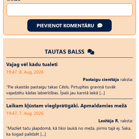
PIEVIENOT KOMENTĀRU
TAUTAS BALSS
Vajag vēl kādu tualeti
19:47, 8. Aug, 2026
Pastaigu cienītāja
raksta:
“Pie skaistās pastaigu takas Cēsīs, Pirtupītes graviņā tuvāk
vajadzētu kādas labierīcības. Īpaši jau karstā laikā […]
Laikam kļūstam vieglprātīgāki. Apmaldamies mežā
19:47, 7. Aug, 2026
Lasītāja R.
raksta:
“Mazliet taču jāapdomā, kā tiksi laukā no meža, pirms tajā ej. Saka,
ka šogad palīdzēt […]