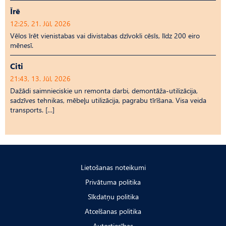
Īrē
12:25, 21. Jūl, 2026
Vēlos īrēt vienistabas vai divistabas dzīvokli cēsīs, līdz 200 eiro
mēnesī.
Citi
21:43, 13. Jūl, 2026
Dažādi saimnieciskie un remonta darbi, demontāža-utilizācija,
sadzīves tehnikas, mēbeļu utilizācija, pagrabu tīrīšana. Visa veida
transports. […]
Lietošanas noteikumi
Privātuma politika
Sīkdatņu politika
Atcelšanas politika
Autortiesības