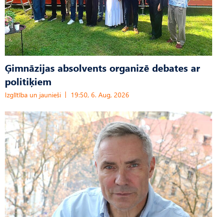
Ģimnāzijas absolvents organizē debates ar
politiķiem
Izglītība un jaunieši
19:50, 6. Aug, 2026