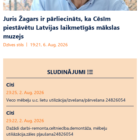
Juris Žagars ir pārliecināts, ka Cēsīm
piestāvētu Latvijas laikmetīgās mākslas
muzejs
Dzīves stils
19:21, 6. Aug, 2026
SLUDINĀJUMI
Citi
23:25, 2. Aug, 2026
Veco mēbeļu u.c. lietu utilizācija/izvešana/pārvešana 24826054
Citi
23:22, 2. Aug, 2026
Dažādi darbi-remonta,celtniecība,demontāža, mēbeļu
utiliāzācija,zāles pļaušana24826054