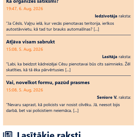
Kā organizēs satiksmi?
19:47, 6. Aug, 2026
Iedzīvotāja
raksta:
“Ja Cēsīs, Vaļņu ielā, kur vecās pienotavas teritorija, ierīkos
autostāvvietu, kā tad tur brauks automašīnas? […]
Atļāva visam sabrukt
15:08, 5. Aug, 2026
Lasītāja
raksta:
“Labi, ka beidzot kādreizējai Cēsu pienotavai būs cits saimnieks. Žēl
skatīties, kā tā ēka pārvērtusies […]
Vai, novelkot formu, pazūd prasmes
15:08, 5. Aug, 2026
Seniore V.
raksta:
“Nevaru saprast, kā policists var nosist cilvēku. Jā, neesot bijis
darbā, bet vai policistiem neiemāca, […]
Lasītākie raksti