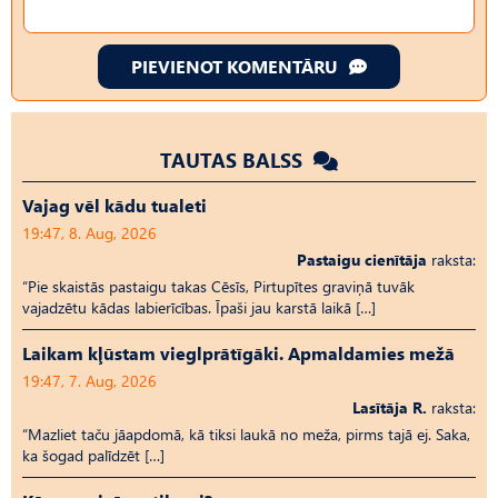
PIEVIENOT KOMENTĀRU
TAUTAS BALSS
Vajag vēl kādu tualeti
19:47, 8. Aug, 2026
Pastaigu cienītāja
raksta:
“Pie skaistās pastaigu takas Cēsīs, Pirtupītes graviņā tuvāk
vajadzētu kādas labierīcības. Īpaši jau karstā laikā […]
Laikam kļūstam vieglprātīgāki. Apmaldamies mežā
19:47, 7. Aug, 2026
Lasītāja R.
raksta:
“Mazliet taču jāapdomā, kā tiksi laukā no meža, pirms tajā ej. Saka,
ka šogad palīdzēt […]