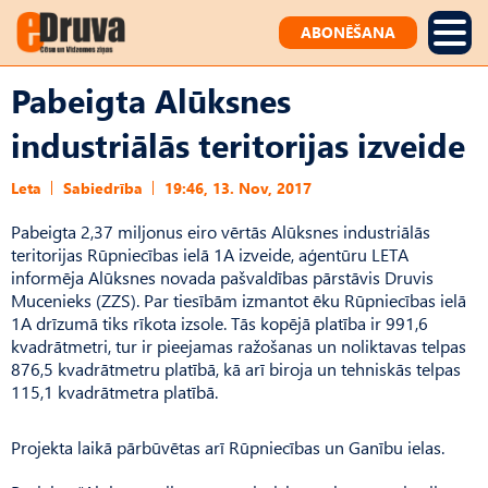
ABONĒŠANA
Pabeigta Alūksnes
industriālās teritorijas izveide
Leta
Sabiedrība
19:46, 13. Nov, 2017
Pabeigta 2,37 miljonus eiro vērtās Alūksnes industriālās
teritorijas Rūpniecības ielā 1A izveide, aģentūru LETA
informēja Alūksnes novada pašvaldības pārstāvis Druvis
Mucenieks (ZZS). Par tiesībām izmantot ēku Rūpniecības ielā
1A drīzumā tiks rīkota izsole. Tās kopējā platība ir 991,6
kvadrātmetri, tur ir pieejamas ražošanas un noliktavas telpas
876,5 kvadrātmetru platībā, kā arī biroja un tehniskās telpas
115,1 kvadrātmetra platībā.
Projekta laikā pārbūvētas arī Rūpniecības un Ganību ielas.