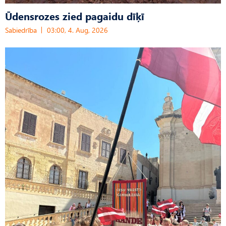
Ūdensrozes zied pagaidu dīķī
Sabiedrība
03:00, 4. Aug, 2026