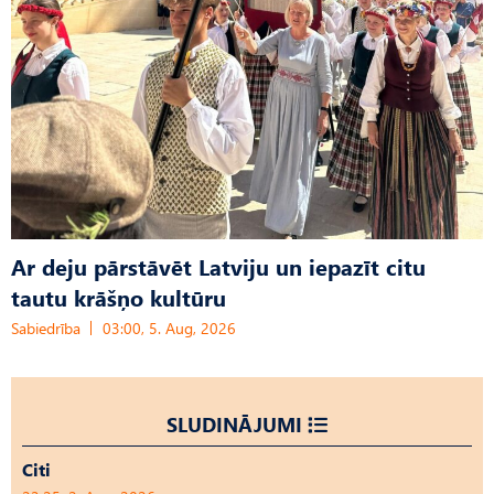
Ar deju pārstāvēt Latviju un iepazīt citu
tautu krāšņo kultūru
Sabiedrība
03:00, 5. Aug, 2026
SLUDINĀJUMI
Citi