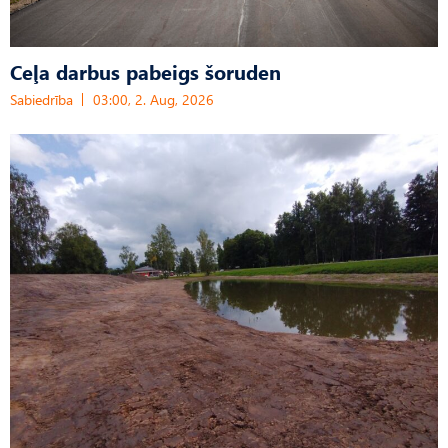
Ceļa darbus pabeigs šoruden
Sabiedrība
03:00, 2. Aug, 2026