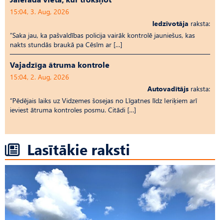
15:04, 3. Aug, 2026
Iedzīvotāja
raksta:
“Saka jau, ka pašvaldības policija vairāk kontrolē jauniešus, kas
nakts stundās braukā pa Cēsīm ar […]
Vajadzīga ātruma kontrole
15:04, 2. Aug, 2026
Autovadītājs
raksta:
“Pēdējais laiks uz Vid­ze­mes šosejas no Līgatnes līdz Ieriķiem arī
ieviest ātruma kontroles posmu. Citādi […]
Lasītākie raksti