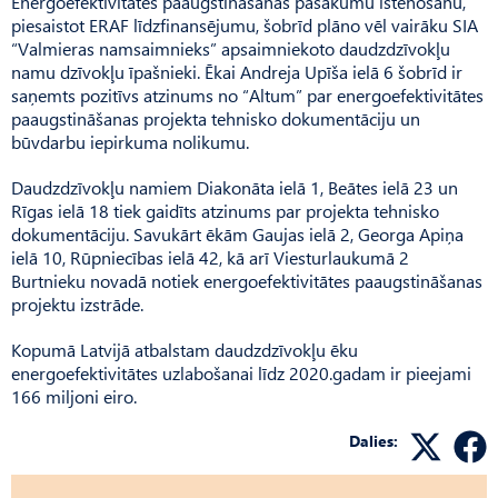
Energoefektivitātes paaugstināšanas pasākumu īstenošanu,
piesaistot ERAF līdzfinansējumu, šobrīd plāno vēl vairāku SIA
“Valmieras namsaimnieks” apsaimniekoto daudzdzīvokļu
namu dzīvokļu īpašnieki. Ēkai Andreja Upīša ielā 6 šobrīd ir
saņemts pozitīvs atzinums no “Altum” par energoefektivitātes
paaugstināšanas projekta tehnisko dokumentāciju un
būvdarbu iepirkuma nolikumu.
Daudzdzīvokļu namiem Diakonāta ielā 1, Beātes ielā 23 un
Rīgas ielā 18 tiek gaidīts atzinums par projekta tehnisko
dokumentāciju. Savukārt ēkām Gaujas ielā 2, Georga Apiņa
ielā 10, Rūpniecības ielā 42, kā arī Viesturlaukumā 2
Burtnieku novadā notiek energoefektivitātes paaugstināšanas
projektu izstrāde.
Kopumā Latvijā atbalstam daudzdzīvokļu ēku
energoefektivitātes uzlabošanai līdz 2020.gadam ir pieejami
166 miljoni eiro.
Dalies: