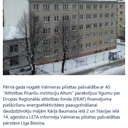
Pērnā gada nogalē Valmieras pilsētas pašvaldība ar AS
“Attīstības finanšu institūciju Altum” parakstījusi līgumu par
Eiropas Reģionālās attīstības fonda (ERAF) finansējuma
piešķiršanu energoefektivitātes paaugstināšanai
daudzdzīvokļu mājām Kārļa Baumaņa ielā 2 un Stacijas ielā
14, aģentūru LETA informēja Valmieras pilsētas pašvaldības
pārstāve Līga Bieziņa.