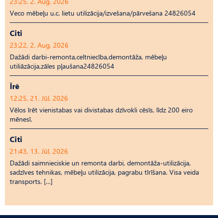
23:25, 2. Aug, 2026
Veco mēbeļu u.c. lietu utilizācija/izvešana/pārvešana 24826054
Citi
23:22, 2. Aug, 2026
Dažādi darbi-remonta,celtniecība,demontāža, mēbeļu
utiliāzācija,zāles pļaušana24826054
Īrē
12:25, 21. Jūl, 2026
Vēlos īrēt vienistabas vai divistabas dzīvokli cēsīs, līdz 200 eiro
mēnesī.
Citi
21:43, 13. Jūl, 2026
Dažādi saimnieciskie un remonta darbi, demontāža-utilizācija,
sadzīves tehnikas, mēbeļu utilizācija, pagrabu tīrīšana. Visa veida
transports. […]