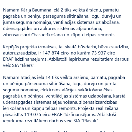
Namam Kārļa Baumaņa ielā 2 tiks veikta ārsienu, pamatu,
pagraba un bēniņu pārseguma siltināšana, logu, durvju un
jumta seguma nomaiņa, ventilācijas sistēmas uzlabošana,
ūdensapgādes un apkures sistēmas atjaunošana,
zibensaizsardzības ierīkošana un kāpņu telpas remonts.
Kopējās projekta izmaksas, tai skaitā būvdarbi, būvuzraudzība,
autoruzraudzība, ir 147 874 eiro, no kurām 73 937 eiro –
ERAF līdzfinansējums. Atbilstoši iepirkuma rezultātiem darbus
veic SIA “Ekers”.
Namam Stacijas ielā 14 tiks veikta ārsienu, pamatu, pagraba
un bēniņu pārseguma siltināšana, logu, durvju un jumta
seguma nomaiņa, elektroinstalācijas sakārtošana ēkas
pagrabā un bēniņos, ventilācijas sistēmas uzlabošana, karstā
ūdensapgādes sistēmas atjaunošana, zibensaizsardzības
ierīkošana un kāpņu telpas remonts. Projekta realizēšanai
piesaistīts 119 075 eiro ERAF līdzfinansējums. Atbilstoši
iepirkuma rezultātiem darbus veic SIA “Plastik”.