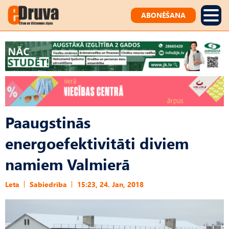
ABONĒŠANA
Paaugstinās
energoefektivitāti diviem
namiem Valmierā
Leta
Sabiedrība
15:23, 24. Jan, 2018