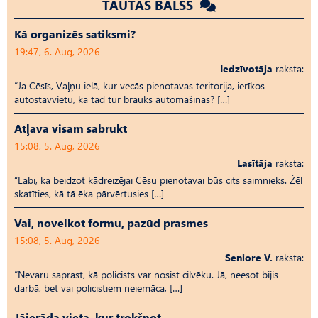
TAUTAS BALSS
Kā organizēs satiksmi?
19:47, 6. Aug, 2026
Iedzīvotāja
raksta:
“Ja Cēsīs, Vaļņu ielā, kur vecās pienotavas teritorija, ierīkos
autostāvvietu, kā tad tur brauks automašīnas? […]
Atļāva visam sabrukt
15:08, 5. Aug, 2026
Lasītāja
raksta:
“Labi, ka beidzot kādreizējai Cēsu pienotavai būs cits saimnieks. Žēl
skatīties, kā tā ēka pārvērtusies […]
Vai, novelkot formu, pazūd prasmes
15:08, 5. Aug, 2026
Seniore V.
raksta:
“Nevaru saprast, kā policists var nosist cilvēku. Jā, neesot bijis
darbā, bet vai policistiem neiemāca, […]
Jāierāda vieta, kur trokšņot