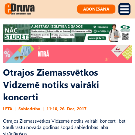
ABONĒŠANA
Otrajos Ziemassvētkos
Vidzemē notiks vairāki
koncerti
LETA
Sabiedrība
11:10, 26. Dec, 2017
Otrajos Ziemassvētkos Vidzemē notiks vairāki koncerti, bet
Saulkrastu novadā godinās šogad sabiedrības labā
strādājošos.