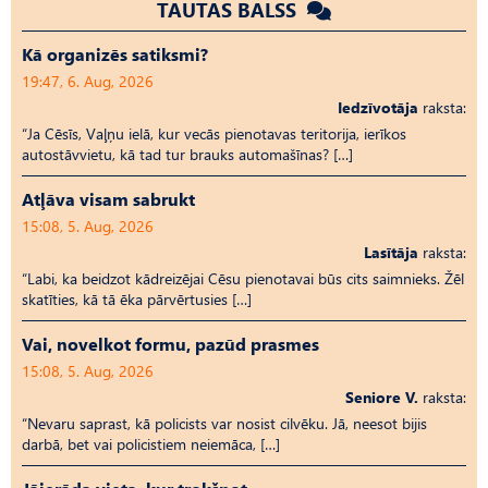
TAUTAS BALSS
Kā organizēs satiksmi?
19:47, 6. Aug, 2026
Iedzīvotāja
raksta:
“Ja Cēsīs, Vaļņu ielā, kur vecās pienotavas teritorija, ierīkos
autostāvvietu, kā tad tur brauks automašīnas? […]
Atļāva visam sabrukt
15:08, 5. Aug, 2026
Lasītāja
raksta:
“Labi, ka beidzot kādreizējai Cēsu pienotavai būs cits saimnieks. Žēl
skatīties, kā tā ēka pārvērtusies […]
Vai, novelkot formu, pazūd prasmes
15:08, 5. Aug, 2026
Seniore V.
raksta:
“Nevaru saprast, kā policists var nosist cilvēku. Jā, neesot bijis
darbā, bet vai policistiem neiemāca, […]