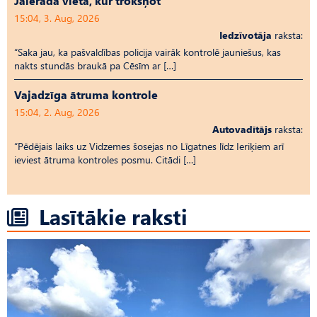
Jāierāda vieta, kur trokšņot
15:04, 3. Aug, 2026
Iedzīvotāja
raksta:
“Saka jau, ka pašvaldības policija vairāk kontrolē jauniešus, kas
nakts stundās braukā pa Cēsīm ar […]
Vajadzīga ātruma kontrole
15:04, 2. Aug, 2026
Autovadītājs
raksta:
“Pēdējais laiks uz Vid­ze­mes šosejas no Līgatnes līdz Ieriķiem arī
ieviest ātruma kontroles posmu. Citādi […]
Lasītākie raksti