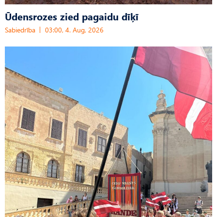
Ūdensrozes zied pagaidu dīķī
Sabiedrība
03:00, 4. Aug, 2026