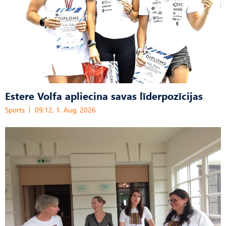
Estere Volfa apliecina savas līderpozīcijas
Sports
09:12, 1. Aug, 2026