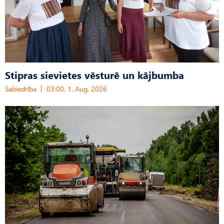
Stipras sievietes vēsturē un kājbumba
Sabiedrība
03:00, 1. Aug, 2026