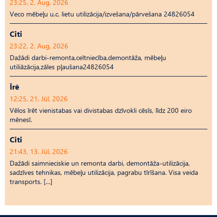
23:25, 2. Aug, 2026
Veco mēbeļu u.c. lietu utilizācija/izvešana/pārvešana 24826054
Citi
23:22, 2. Aug, 2026
Dažādi darbi-remonta,celtniecība,demontāža, mēbeļu
utiliāzācija,zāles pļaušana24826054
Īrē
12:25, 21. Jūl, 2026
Vēlos īrēt vienistabas vai divistabas dzīvokli cēsīs, līdz 200 eiro
mēnesī.
Citi
21:43, 13. Jūl, 2026
Dažādi saimnieciskie un remonta darbi, demontāža-utilizācija,
sadzīves tehnikas, mēbeļu utilizācija, pagrabu tīrīšana. Visa veida
transports. […]