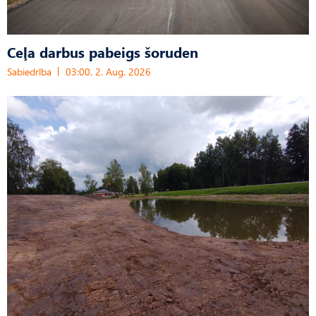
Ceļa darbus pabeigs šoruden
Sabiedrība
03:00, 2. Aug, 2026