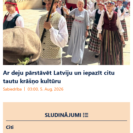
Ar deju pārstāvēt Latviju un iepazīt citu
tautu krāšņo kultūru
Sabiedrība
03:00, 5. Aug, 2026
SLUDINĀJUMI
Citi