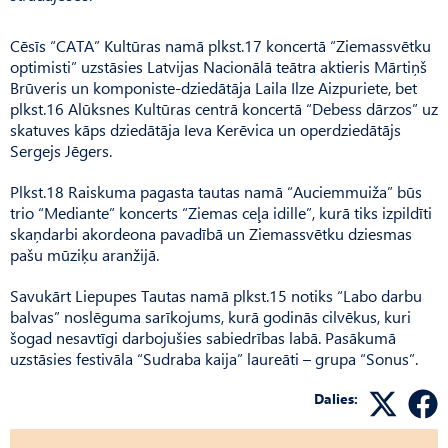
Cēsīs “CATA” Kultūras namā plkst.17 koncertā “Ziemassvētku
optimisti” uzstāsies Latvijas Nacionālā teātra aktieris Mārtiņš
Brūveris un komponiste-dziedātāja Laila Ilze Aizpuriete, bet
plkst.16 Alūksnes Kultūras centrā koncertā “Debess dārzos” uz
skatuves kāps dziedātāja Ieva Kerēvica un operdziedātājs
Sergejs Jēgers.
Plkst.18 Raiskuma pagasta tautas namā “Auciemmuiža” būs
trio “Mediante” koncerts “Ziemas ceļa idille”, kurā tiks izpildīti
skaņdarbi akordeona pavadībā un Ziemassvētku dziesmas
pašu mūziķu aranžijā.
Savukārt Liepupes Tautas namā plkst.15 notiks “Labo darbu
balvas” noslēguma sarīkojums, kurā godinās cilvēkus, kuri
šogad nesavtīgi darbojušies sabiedrības labā. Pasākumā
uzstāsies festivāla “Sudraba kaija” laureāti – grupa “Sonus”.
Dalies: