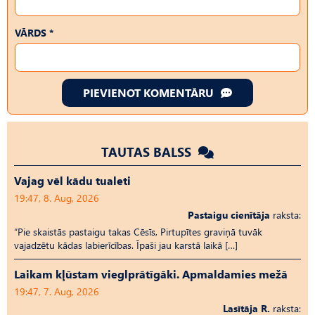
VĀRDS *
PIEVIENOT KOMENTĀRU
TAUTAS BALSS
Vajag vēl kādu tualeti
19:47, 8. Aug, 2026
Pastaigu cienītāja
raksta:
“Pie skaistās pastaigu takas Cēsīs, Pirtupītes graviņā tuvāk
vajadzētu kādas labierīcības. Īpaši jau karstā laikā […]
Laikam kļūstam vieglprātīgāki. Apmaldamies mežā
19:47, 7. Aug, 2026
Lasītāja R.
raksta: