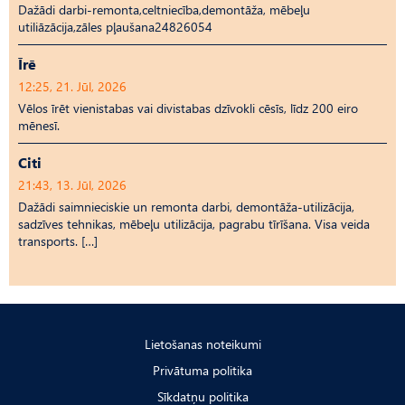
Dažādi darbi-remonta,celtniecība,demontāža, mēbeļu
utiliāzācija,zāles pļaušana24826054
Īrē
12:25, 21. Jūl, 2026
Vēlos īrēt vienistabas vai divistabas dzīvokli cēsīs, līdz 200 eiro
mēnesī.
Citi
21:43, 13. Jūl, 2026
Dažādi saimnieciskie un remonta darbi, demontāža-utilizācija,
sadzīves tehnikas, mēbeļu utilizācija, pagrabu tīrīšana. Visa veida
transports. […]
Lietošanas noteikumi
Privātuma politika
Sīkdatņu politika