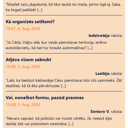
“Mazliet taču jāapdomā, kā tiksi laukā no meža, pirms tajā ej. Saka,
ka šogad palīdzēt […]
Kā organizēs satiksmi?
19:47, 6. Aug, 2026
Iedzīvotāja
raksta:
“Ja Cēsīs, Vaļņu ielā, kur vecās pienotavas teritorija, ierīkos
autostāvvietu, kā tad tur brauks automašīnas? […]
Atļāva visam sabrukt
15:08, 5. Aug, 2026
Lasītāja
raksta:
“Labi, ka beidzot kādreizējai Cēsu pienotavai būs cits saimnieks. Žēl
skatīties, kā tā ēka pārvērtusies […]
Vai, novelkot formu, pazūd prasmes
15:08, 5. Aug, 2026
Seniore V.
raksta:
“Nevaru saprast, kā policists var nosist cilvēku. Jā, neesot bijis
darbā, bet vai policistiem neiemāca, […]