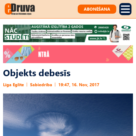
ABONĒŠANA
Objekts debesīs
Līga Eglīte
Sabiedrība
19:47, 16. Nov, 2017