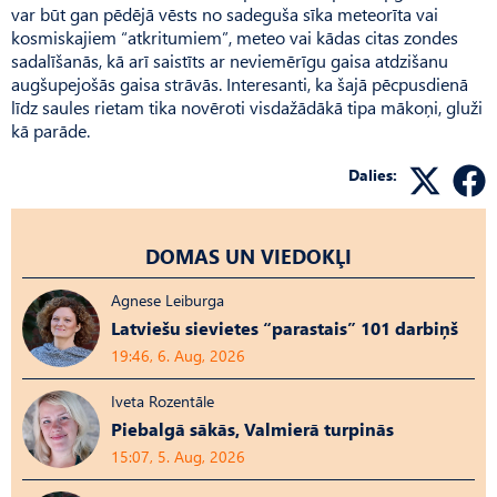
var būt gan pēdējā vēsts no sadeguša sīka meteorīta vai
kosmiskajiem “atkritumiem”, meteo vai kādas citas zondes
sadalīšanās, kā arī saistīts ar neviemērīgu gaisa atdzišanu
augšupejošās gaisa strāvās. Interesanti, ka šajā pēcpusdienā
līdz saules rietam tika novēroti visdažādākā tipa mākoņi, gluži
kā parāde.
Dalies:
DOMAS UN VIEDOKĻI
Agnese Leiburga
Latviešu sievietes “parastais” 101 darbiņš
19:46, 6. Aug, 2026
Iveta Rozentāle
Piebalgā sākās, Valmierā turpinās
15:07, 5. Aug, 2026