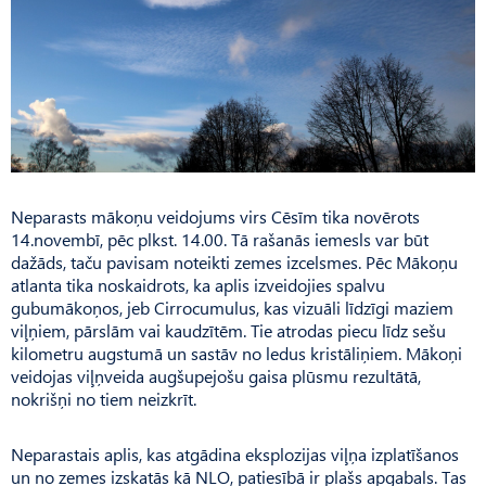
Neparasts mākoņu veidojums virs Cēsīm tika novērots
14.novembī, pēc plkst. 14.00. Tā rašanās iemesls var būt
dažāds, taču pavisam noteikti zemes izcelsmes. Pēc Mākoņu
atlanta tika noskaidrots, ka aplis izveidojies spalvu
gubumākoņos, jeb Cirrocumulus, kas vizuāli līdzīgi maziem
viļņiem, pārslām vai kaudzītēm. Tie atrodas piecu līdz sešu
kilometru augstumā un sastāv no ledus kristāliņiem. Mākoņi
veidojas viļņveida augšupejošu gaisa plūsmu rezultātā,
nokrišņi no tiem neizkrīt.
Neparastais aplis, kas atgādina eksplozijas viļņa izplatīšanos
un no zemes izskatās kā NLO, patiesībā ir plašs apgabals. Tas