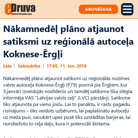
ABONĒŠANA
Nākamnedēļ plāno atjaunot
satiksmi uz reģionālā autoceļa
Koknese-Ērgļi
Leta
Sabiedrība
17:05, 11. Jan, 2018
Nākamnedēļ plāno atjaunot satiksmi uz reģionālās nozīmes
valsts autoceļa Koknese-Ērgļi (P79) posmā pie Ērgļiem, kur
3.janvārī izveidojās noslīdenis un tamdēļ satiksme tika slēgta,
informēja VAS “Latvijas valsts ceļi” (LVC) pārstāvji. Satiksme
tiks atjaunota pa vienu joslu. Lai to panāktu, ir rasts pagaidu
risinājums – tiks veidots uzbērums, lai paplašinātu autoceļu
uz meža pusi, savukārt upes pusē tiks uzstādītas barjeras, lai
norobežotu to ceļa daļu, kura ir potenciāli bīstama.