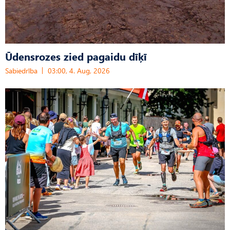
Ūdensrozes zied pagaidu dīķī
Sabiedrība
03:00, 4. Aug, 2026