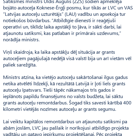
Satiksmes ministrs Uldis Augulis (ZZS) šodien apmeklēja
bojāto autoceļa Koknese-Ērgļi posmu, kur tikās ar LVC un VAS
“Latvijas autoceļu uzturētājs” (LAU) vadību un apsekoja tur
notiekošos būvdarbus. “Atbildīgie dienesti ir reaģējuši
operatīvi un, tiklīdz laika apstākļi to ļāva, ir sākti darbi, lai
atjaunotu satiksmi, kas patlaban ir primārais uzdevums,”
norādīja ministrs.
Viņš skaidroja, ka laika apstākļu dēļ situācija ar grants
autoceļiem pagājušajā nedēļā visā valstī bija un arī vietām vēl
paliek sarežģīta.
Ministrs atzina, ka vietējo autoceļu sakārtošanai ilgus gadus
netika atvēlēti līdzekļi, kā rezultātā Latvijā ir ļoti liels grants
autoceļu īpatsvars. Tieši tāpēc nākamajos trīs gados ir
ieplānots papildu finansējums no valsts budžeta, lai sāktu
grants autoceļu remontdarbus. Šogad tiks savesti kārtībā 400
kilometri vietējās nozīmes autoceļu ar grants segumu.
Lai veiktu kapitālos remontdarbus un atjaunotu satiksmi pa
abām joslām, LVC jau pašlaik ir norīkojusi atbildīgo projekta
vadītāju un gatavo iepirkumu projektēšanai. Pēc projekta