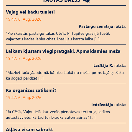
Vajag vēl kādu tualeti
19:47, 8. Aug, 2026
Pastaigu cienītāja
raksta:
“Pie skaistās pastaigu takas Cēsīs, Pirtupītes graviņā tuvāk
vajadzētu kādas labierīcības. Īpaši jau karstā laikā […]
Laikam kļūstam vieglprātīgāki. Apmaldamies mežā
19:47, 7. Aug, 2026
Lasītāja R.
raksta:
“Mazliet taču jāapdomā, kā tiksi laukā no meža, pirms tajā ej. Saka,
ka šogad palīdzēt […]
Kā organizēs satiksmi?
19:47, 6. Aug, 2026
Iedzīvotāja
raksta:
“Ja Cēsīs, Vaļņu ielā, kur vecās pienotavas teritorija, ierīkos
autostāvvietu, kā tad tur brauks automašīnas? […]
Atļāva visam sabrukt