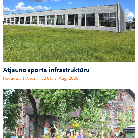
Atjauno sporta infrastruktūru
Novadu attīstībai
02:05, 5. Aug, 2026