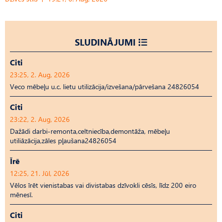
SLUDINĀJUMI
Citi
23:25, 2. Aug, 2026
Veco mēbeļu u.c. lietu utilizācija/izvešana/pārvešana 24826054
Citi
23:22, 2. Aug, 2026
Dažādi darbi-remonta,celtniecība,demontāža, mēbeļu
utiliāzācija,zāles pļaušana24826054
Īrē
12:25, 21. Jūl, 2026
Vēlos īrēt vienistabas vai divistabas dzīvokli cēsīs, līdz 200 eiro
mēnesī.
Citi