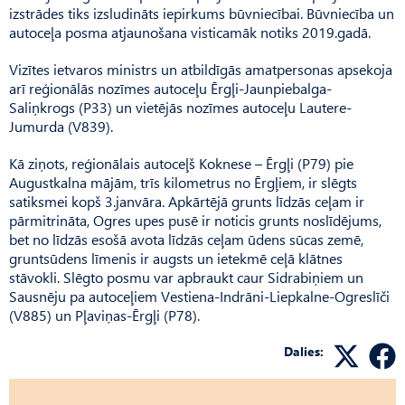
izstrādes tiks izsludināts iepirkums būvniecībai. Būvniecība un
autoceļa posma atjaunošana visticamāk notiks 2019.gadā.
Vizītes ietvaros ministrs un atbildīgās amatpersonas apsekoja
arī reģionālās nozīmes autoceļu Ērgļi-Jaunpiebalga-
Saliņkrogs (P33) un vietējās nozīmes autoceļu Lautere-
Jumurda (V839).
Kā ziņots, reģionālais autoceļš Koknese – Ērgļi (P79) pie
Augustkalna mājām, trīs kilometrus no Ērgļiem, ir slēgts
satiksmei kopš 3.janvāra. Apkārtējā grunts līdzās ceļam ir
pārmitrināta, Ogres upes pusē ir noticis grunts noslīdējums,
bet no līdzās esošā avota līdzās ceļam ūdens sūcas zemē,
gruntsūdens līmenis ir augsts un ietekmē ceļā klātnes
stāvokli. Slēgto posmu var apbraukt caur Sidrabiņiem un
Sausnēju pa autoceļiem Vestiena-Indrāni-Liepkalne-Ogreslīči
(V885) un Pļaviņas-Ērgļi (P78).
Dalies: