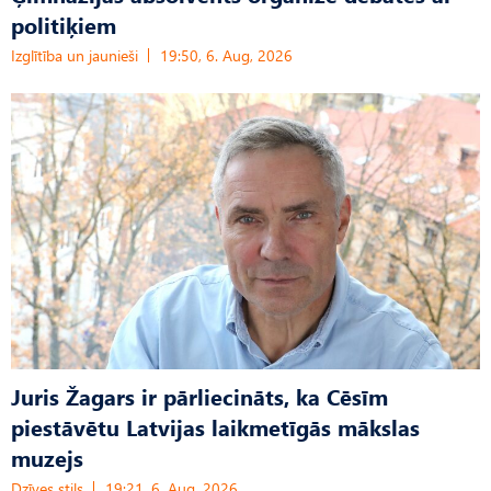
politiķiem
Izglītība un jaunieši
19:50, 6. Aug, 2026
Juris Žagars ir pārliecināts, ka Cēsīm
piestāvētu Latvijas laikmetīgās mākslas
muzejs
Dzīves stils
19:21, 6. Aug, 2026