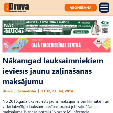
ABONĒŠANA
Nākamgad lauksaimniekiem
ieviesīs jaunu zaļināšanas
maksājumu
Druva
Sabiedrība
13:32, 23. Jūl, 2014
No 2015.gada tiks ieviests jauns maksājums par klimatam un
videi labvēlīgu lauksaimniecības praksi jeb zaļināšanas
maksājums, biznesa portālu “Nozare.lv” informēja