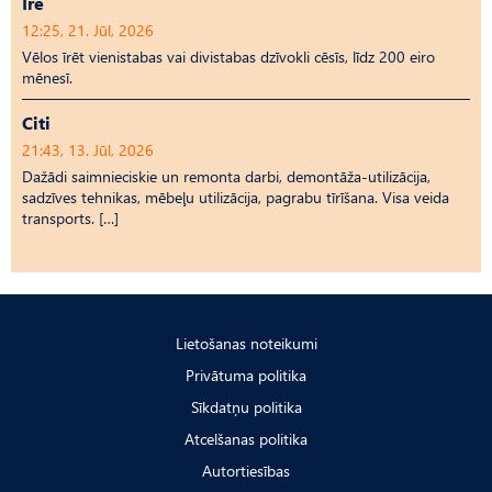
Īrē
12:25, 21. Jūl, 2026
Vēlos īrēt vienistabas vai divistabas dzīvokli cēsīs, līdz 200 eiro
mēnesī.
Citi
21:43, 13. Jūl, 2026
Dažādi saimnieciskie un remonta darbi, demontāža-utilizācija,
sadzīves tehnikas, mēbeļu utilizācija, pagrabu tīrīšana. Visa veida
transports. […]
Lietošanas noteikumi
Privātuma politika
Sīkdatņu politika
Atcelšanas politika
Autortiesības