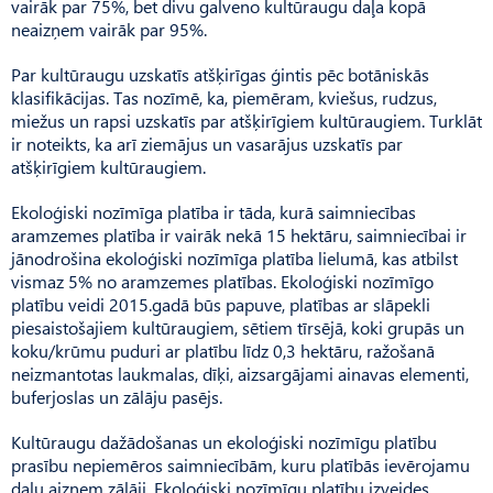
vairāk par 75%, bet divu galveno kultūraugu daļa kopā
neaizņem vairāk par 95%.
Par kultūraugu uzskatīs atšķirīgas ģintis pēc botāniskās
klasifikācijas. Tas nozīmē, ka, piemēram, kviešus, rudzus,
miežus un rapsi uzskatīs par atšķirīgiem kultūraugiem. Turklāt
ir noteikts, ka arī ziemājus un vasarājus uzskatīs par
atšķirīgiem kultūraugiem.
Ekoloģiski nozīmīga platība ir tāda, kurā saimniecības
aramzemes platība ir vairāk nekā 15 hektāru, saimniecībai ir
jānodrošina ekoloģiski nozīmīga platība lielumā, kas atbilst
vismaz 5% no aramzemes platības. Ekoloģiski nozīmīgo
platību veidi 2015.gadā būs papuve, platības ar slāpekli
piesaistošajiem kultūraugiem, sētiem tīrsējā, koki grupās un
koku/krūmu puduri ar platību līdz 0,3 hektāru, ražošanā
neizmantotas laukmalas, dīķi, aizsargājami ainavas elementi,
buferjoslas un zālāju pasējs.
Kultūraugu dažādošanas un ekoloģiski nozīmīgu platību
prasību nepiemēros saimniecībām, kuru platībās ievērojamu
daļu aizņem zālāji. Ekoloģiski nozīmīgu platību izveides