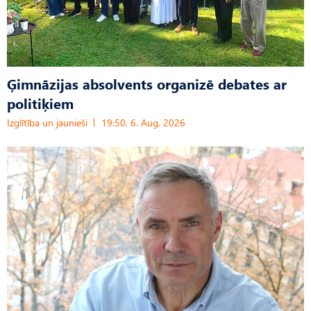
Ģimnāzijas absolvents organizē debates ar
politiķiem
Izglītība un jaunieši
19:50, 6. Aug, 2026