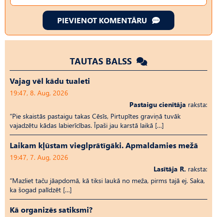
PIEVIENOT KOMENTĀRU
TAUTAS BALSS
Vajag vēl kādu tualeti
19:47, 8. Aug, 2026
Pastaigu cienītāja
raksta:
“Pie skaistās pastaigu takas Cēsīs, Pirtupītes graviņā tuvāk
vajadzētu kādas labierīcības. Īpaši jau karstā laikā […]
Laikam kļūstam vieglprātīgāki. Apmaldamies mežā
19:47, 7. Aug, 2026
Lasītāja R.
raksta:
“Mazliet taču jāapdomā, kā tiksi laukā no meža, pirms tajā ej. Saka,
ka šogad palīdzēt […]
Kā organizēs satiksmi?