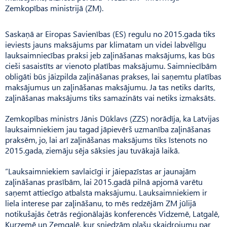
Zemkopības ministrijā (ZM).
Saskaņā ar Eiropas Savienības (ES) regulu no 2015.gada tiks
ieviests jauns maksājums par klimatam un videi labvēlīgu
lauksaimniecības praksi jeb zaļināšanas maksājums, kas būs
cieši sasaistīts ar vienoto platības maksājumu. Saimniecībām
obligāti būs jāizpilda zaļināšanas prakses, lai saņemtu platības
maksājumus un zaļināšanas maksājumu. Ja tas netiks darīts,
zaļināšanas maksājums tiks samazināts vai netiks izmaksāts.
Zemkopības ministrs Jānis Dūklavs (ZZS) norādīja, ka Latvijas
lauksaimniekiem jau tagad jāpievērš uzmanība zaļināšanas
praksēm, jo, lai arī zaļināšanas maksājums tiks īstenots no
2015.gada, ziemāju sēja sāksies jau tuvākajā laikā.
“Lauksaimniekiem savlaicīgi ir jāiepazīstas ar jaunajām
zaļināšanas prasībām, lai 2015.gadā pilnā apjomā varētu
saņemt attiecīgo atbalsta maksājumu. Lauksaimniekiem ir
liela interese par zaļināšanu, to mēs redzējām ZM jūlijā
notikušajās četrās reģionālajās konferencēs Vidzemē, Latgalē,
Kurzemē un Zemgalē, kur sniedzām plašu skaidrojumu par