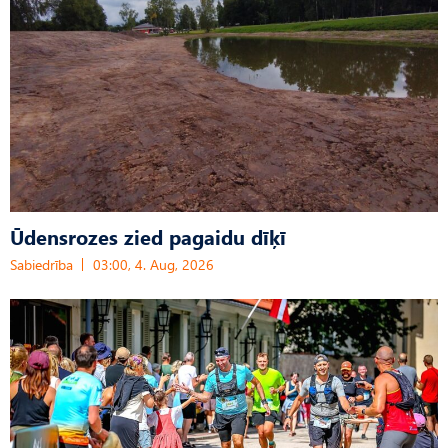
Ūdensrozes zied pagaidu dīķī
Sabiedrība
03:00, 4. Aug, 2026