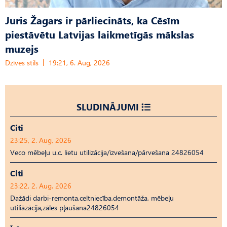
Juris Žagars ir pārliecināts, ka Cēsīm
piestāvētu Latvijas laikmetīgās mākslas
muzejs
Dzīves stils
19:21, 6. Aug, 2026
SLUDINĀJUMI
Citi
23:25, 2. Aug, 2026
Veco mēbeļu u.c. lietu utilizācija/izvešana/pārvešana 24826054
Citi
23:22, 2. Aug, 2026
Dažādi darbi-remonta,celtniecība,demontāža, mēbeļu
utiliāzācija,zāles pļaušana24826054