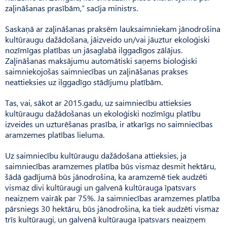
zaļināšanas prasībām,” sacīja ministrs.
Saskaņā ar zaļināšanas praksēm lauksaimniekam jānodrošina
kultūraugu dažādošana, jāizveido un/vai jāuztur ekoloģiski
nozīmīgas platības un jāsaglabā ilggadīgos zālājus.
Zaļināšanas maksājumu automātiski saņems bioloģiski
saimniekojošas saimniecības un zaļināšanas prakses
neattieksies uz ilggadīgo stādījumu platībām.
Tas, vai, sākot ar 2015.gadu, uz saimniecību attieksies
kultūraugu dažādošanas un ekoloģiski nozīmīgu platību
izveides un uzturēšanas prasība, ir atkarīgs no saimniecības
aramzemes platības lieluma.
Uz saimniecību kultūraugu dažādošana attieksies, ja
saimniecības aramzemes platība būs vismaz desmit hektāru,
šādā gadījumā būs jānodrošina, ka aramzemē tiek audzēti
vismaz divi kultūraugi un galvenā kultūrauga īpatsvars
neaizņem vairāk par 75%. Ja saimniecības aramzemes platība
pārsniegs 30 hektāru, būs jānodrošina, ka tiek audzēti vismaz
trīs kultūraugi, un galvenā kultūrauga īpatsvars neaizņem