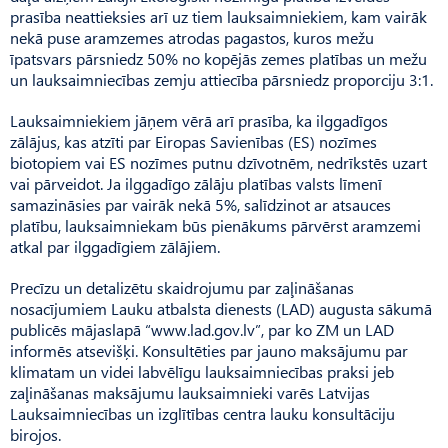
prasība neattieksies arī uz tiem lauksaimniekiem, kam vairāk
nekā puse aramzemes atrodas pagastos, kuros mežu
īpatsvars pārsniedz 50% no kopējās zemes platības un mežu
un lauksaimniecības zemju attiecība pārsniedz proporciju 3:1.
Lauksaimniekiem jāņem vērā arī prasība, ka ilggadīgos
zālājus, kas atzīti par Eiropas Savienības (ES) nozīmes
biotopiem vai ES nozīmes putnu dzīvotnēm, nedrīkstēs uzart
vai pārveidot. Ja ilggadīgo zālāju platības valsts līmenī
samazināsies par vairāk nekā 5%, salīdzinot ar atsauces
platību, lauksaimniekam būs pienākums pārvērst aramzemi
atkal par ilggadīgiem zālājiem.
Precīzu un detalizētu skaidrojumu par zaļināšanas
nosacījumiem Lauku atbalsta dienests (LAD) augusta sākumā
publicēs mājaslapā “www.lad.gov.lv”, par ko ZM un LAD
informēs atsevišķi. Konsultēties par jauno maksājumu par
klimatam un videi labvēlīgu lauksaimniecības praksi jeb
zaļināšanas maksājumu lauksaimnieki varēs Latvijas
Lauksaimniecības un izglītības centra lauku konsultāciju
birojos.