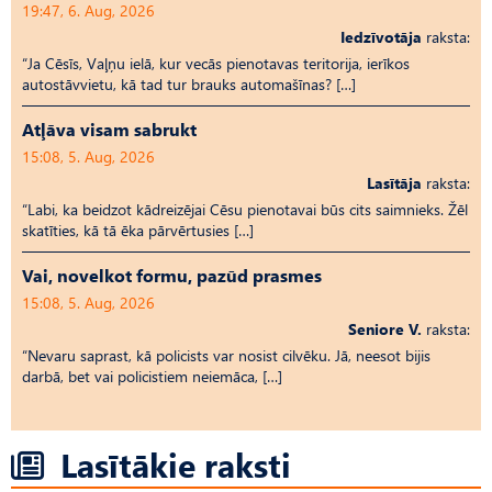
19:47, 6. Aug, 2026
Iedzīvotāja
raksta:
“Ja Cēsīs, Vaļņu ielā, kur vecās pienotavas teritorija, ierīkos
autostāvvietu, kā tad tur brauks automašīnas? […]
Atļāva visam sabrukt
15:08, 5. Aug, 2026
Lasītāja
raksta:
“Labi, ka beidzot kādreizējai Cēsu pienotavai būs cits saimnieks. Žēl
skatīties, kā tā ēka pārvērtusies […]
Vai, novelkot formu, pazūd prasmes
15:08, 5. Aug, 2026
Seniore V.
raksta:
“Nevaru saprast, kā policists var nosist cilvēku. Jā, neesot bijis
darbā, bet vai policistiem neiemāca, […]
Lasītākie raksti